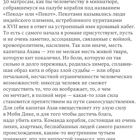
30 матросам, как бы человечеству в миниатюре,
собрав­шемуся на палубе корабля под назва­нием
«Пекод» или «Пекот». Пекотами назывались люди
индейского племени, истребленного пуританами
в XVII веке в ответ на устро­енный ими кровавый набег.
То есть с самого начала в романе присутствуют, пусть
и не очень заметно, ассоциации, связанные с войной,
кровопролитием, насилием. Так или иначе, месть
капитана Ахава — это не мелкая месть живой твари,
которую кит покалечил. Из боли, которую он так
сильно и долго переживал, родилась химера, сплавив­
шая образ кита и образ злой судьбы — или образ
печальной, несчастной ограниченности человеческих
возможностей: никогда человек не сможет
осуществить то, что он воображает, то, о чем
он мечтает, в полной мере —
какая-то
злая сила
становится препятствием на пути самоосуществления.
Для себя капитан Ахав овеществляет эту злую силу
в Моби Дике, и для того чтобы достичь блага,
надо убить кита. Команда корабля, состоящая из очень
лихих, азартных, бесшабашных людей самого разного
происхождения,
каким-то
внутренним чутьем
понимает, что это непростой замысел, что они