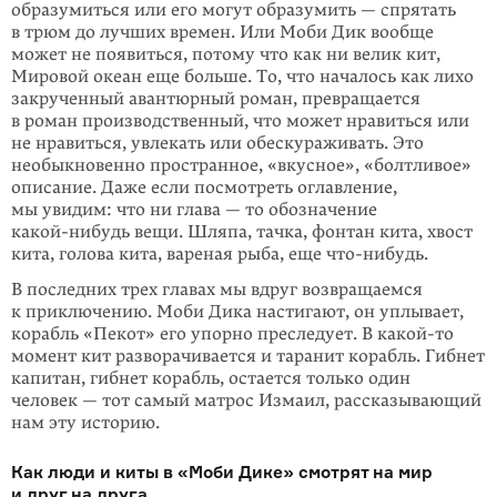
образумиться или его могут образу­мить — спрятать
в трюм до лучших времен. Или Моби Дик вообще
может не появиться, потому что как ни велик кит,
Мировой океан еще больше. То, что началось как лихо
закрученный авантюрный роман, превра­щается
в роман производственный, что может нравиться или
не нравиться, увлекать или обескураживать. Это
необыкно­венно пространное, «вкусное», «болтливое»
описание. Даже если посмотреть оглавление,
мы увидим: что ни глава — то обозначение
какой-нибудь
вещи. Шляпа, тачка, фонтан кита, хвост
кита, голова кита, вареная рыба, еще
что-нибудь
.
В последних трех главах мы вдруг возвращаемся
к приключению. Моби Дика настигают, он уплывает,
корабль «Пекот» его упорно преследует. В
какой-то
момент кит разворачивается и таранит корабль. Гибнет
капитан, гибнет корабль, остается только один
человек — тот самый матрос Измаил, рассказывающий
нам эту историю.
Как люди и киты в «Моби Дике» смотрят на мир
и друг на друга