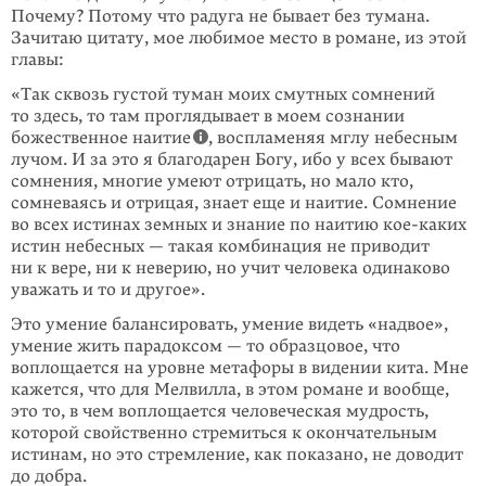
Почему? Потому что радуга не бывает без тумана.
Зачитаю цитату, мое любимое место в романе, из этой
главы:
«Так сквозь густой туман моих смутных сомнений
то здесь, то там проглядывает в моем сознании
божественное наитие
, воспламеняя мглу небесным
лучом. И за это я благодарен Богу, ибо у всех бывают
сомнения, многие умеют отрицать, но мало кто,
сомневаясь и отрицая, знает еще и наитие. Сомне­ние
во всех истинах земных и знание по наитию кое-каких
истин небесных — такая комбинация не приводит
ни к вере, ни к неверию, но учит человека одинаково
уважать и то и другое».
Это умение балансировать, умение видеть «надвое»,
умение жить парадок­сом — то образцовое, что
воплощается на уровне метафоры в видении кита. Мне
кажется, что для Мелвилла, в этом романе и вообще,
это то, в чем воплощается человеческая мудрость,
которой свойственно стремиться к окончательным
истинам, но это стремление, как показано, не доводит
до добра.