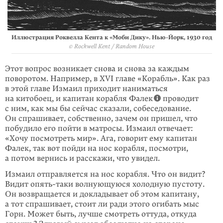
Иллюстрация Роквелла Кента к «Моби Дику». Нью-Йорк, 1930 год
© Rockwell Kent / Random House
Этот вопрос возникает снова и снова за каждым
поворотом. Например, в XVI главе «Корабль». Как раз
в этой главе Измаил приходит наниматься
на китобоец, и капитан корабля Фалек
проводит
с ним, как мы бы сейчас сказали, собеседование.
Он спрашивает, собственно, зачем он пришел, что
побу­дило его пойти в матросы. Измаил отвечает:
«Хочу посмотреть мир». Ага, говорит ему капитан
Фалек, так вот пойди на нос корабля, посмотри,
а потом вернись и расскажи, что увидел.
Измаил отправляется на нос корабля. Что он видит?
Видит опять-таки волнующуюся холодную пустоту.
Он возвращается и докладывает об этом капитану,
а тот спрашивает, стоит ли ради этого огибать мыс
Горн. Может быть, лучше смотреть оттуда, откуда