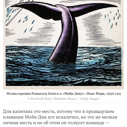
Иллюстрация Роквелла Кента к «Моби Дику». Нью-Йорк, 1930 год
© Rockwell Kent / Random House / Getty Images
Для капитана это месть, потому что в предыдущем
плавании Моби Дик его искалечил, но это не мелкая
личная месть и не об этом он толкует команде —