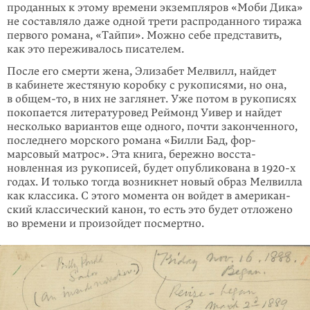
проданных к этому времени экземпляров «Моби Дика»
не состав­ляло даже одной трети распроданного тиража
первого романа, «Тайпи». Можно себе представить,
как это переживалось писателем.
После его смерти жена, Элизабет Мелвилл, найдет
в кабинете жестяную коробку с рукописями, но она,
в
общем-то
, в них не заглянет. Уже потом в рукописях
покопается литературовед Реймонд Уивер и найдет
несколько вариантов еще одного, почти законченного,
последнего морского романа «Билли Бад, фор-
марсовый матрос». Эта книга, бережно восста­
новленная из рукописей, будет опубликована в 1920-х
годах. И только тогда возникнет новый образ Мелвилла
как классика. С этого момента он войдет в американ­
ский классиче­ский канон, то есть это будет отложено
во времени и произойдет посмертно.