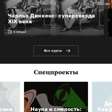
Чарльз Диккенс: суперзвезда
XIX века
5 лекций
Все курсы
Спецпроекты
Да
сика.
Наука и смелость:
Как 