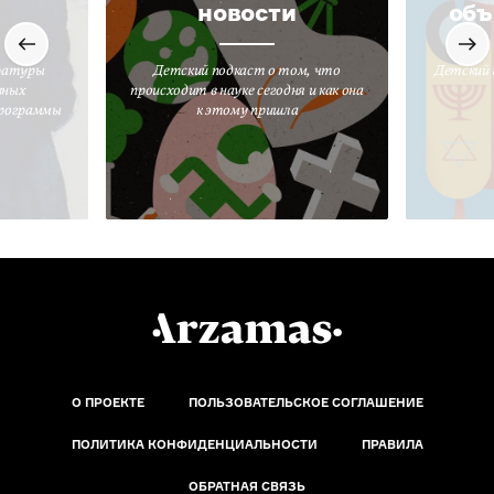
новости
объ
ратуры
Детский подкаст о том, что
Детский 
вных
происходит в науке сегодня и как она
программы
к этому пришла
О ПРОЕКТЕ
ПОЛЬЗОВАТЕЛЬСКОЕ СОГЛАШЕНИЕ
ПОЛИТИКА КОНФИДЕНЦИАЛЬНОСТИ
ПРАВИЛА
ОБРАТНАЯ СВЯЗЬ