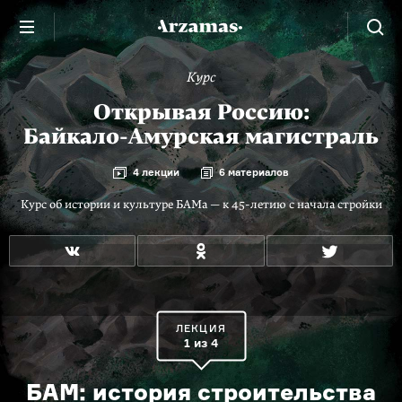
Курс
Открывая Россию:
Байкало-Амурская магистраль
4 лекции
6 материалов
Курс об истории и культуре БАМа — к
45-летию
с начала стройки
ЛЕКЦИЯ
1 из 4
БАМ: история строительства