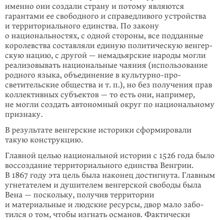
именно они создали страну и потому являются
гарантами ее свободного и справедливого устрой­ства
и территориального единства. По закону
о национальностях, с одной сто­роны, все подданные
королевства составляли единую политическую венгер­
скую нацию, с другой — немадьярские народы могли
реализовывать нацио­наль­ные чаяния (использование
родного языка, объединение в культурно-про­
светительские общества и т. п.), но без получения прав
коллективных субъек­тов — то есть они, например,
не могли создать автономный округ по нацио­наль­ному
признаку.
В результате венгерские историки сформировали
такую конструкцию.
Главной целью национальной истории с 1526 года было
воссоздание террито­риального единства Венгрии.
В 1867 году эта цель была наконец достигнута. Главным
угнетателем и душителем венгерской свободы была
Вена — посколь­ку, получив территории
и материальные и людские ресурсы, двор мало забо­
тился о том, чтобы изгнать османов. Фактически