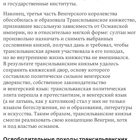
и государственные институты.
Наконец, третья часть Венгерского королевства
обособилась и образовала Тран­­сильванское княжество,
признавшее вассальную зависимость от Осман­ской
империи, но в относительно мягкой форме: султан мог
произвольно назна­чать и снимать выбранных
сословиями князей, получал дань и требовал, чтобы
трансильванская армия участвовала в его походах,
но во внутреннюю жизнь княжества не вмешивался.
В результате трансильванским князьям уда­лось
сохранить княжеский двор, основу которого
составляло политически силь­ное венгерское
дворянство, собственное законодательство
и венгерский язык: трансильванская политическая
элита перешла в протестантизм, и вен­гер­ский язык
(а не латынь, как у католиков) стал у них не только
языком богослу­жения, но и образования, литературы
и искусства. Таким образом, трансиль­ван­ские князья
смогли реализовать свою концепцию Венгрии, хотя
и под вла­стью османов.
Освободительные походы трансильванских