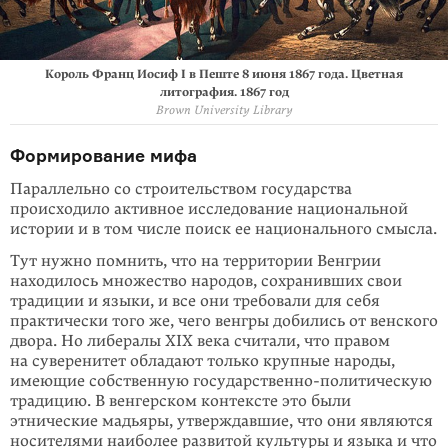
Король Франц Иосиф I в Пеште 8 июня 1867 года. Цветная
литография. 1867 год
Brown University Library
Формирование мифа
Параллельно со строительством государства
происходило активное исследо­вание национальной
истории и в том числе поиск ее национального смысла.
Тут нужно помнить, что на территории Венгрии
находилось множество на­родов, сохранивших свои
традиции и языки, и все они требовали для себя
практически того же, чего венгры добились от венского
двора. Но либералы XIX века считали, что правом
на суверенитет обладают только крупные наро­ды,
имеющие собственную государственно-политическую
традицию. В венгер­ском контексте это были
этнические мадьяры, утверждавшие, что они являют­ся
носителями наиболее развитой культуры и языка и что