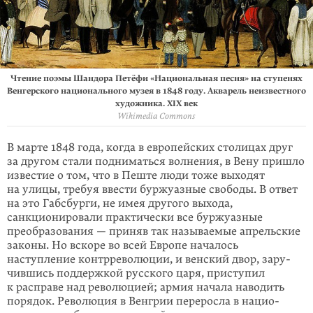
Чтение поэмы Шандора Петёфи «Национальная песня» на ступенях
Венгерского национального музея в 1848 году. Акварель неизвестного
художника. XIX век
Wikimedia Commons
В марте 1848 года, когда в европейских столицах друг
за другом стали подни­маться волнения, в Вену пришло
известие о том, что в Пеште люди тоже выходят
на улицы, требуя ввести буржуазные свободы. В ответ
на это Габсбур­ги, не имея другого выхода,
санкционировали практически все буржуазные
преобразования — приняв так называемые апрельские
законы. Но вскоре во всей Европе началось
наступление контрреволюции, и венский двор, зару­
чившись поддержкой русского царя, приступил
к расправе над революцией; армия начала наводить
порядок. Революция в Венгрии переросла в нацио­