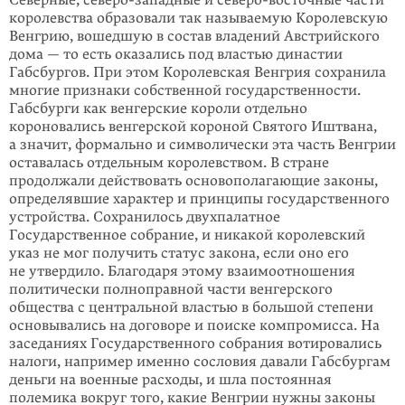
Северные, северо-западные и северо-восточные части
королевства образовали так называемую Королевскую
Венгрию, вошедшую в состав владений Австрий­ского
дома — то есть оказались под властью династии
Габсбургов. При этом Королевская Венгрия сохранила
многие признаки собственной государствен­ности.
Габсбурги как венгерские короли отдельно
короновались венгерской короной Святого Иштвана,
а значит, формально и символически эта часть Венгрии
оставалась отдельным королевством. В стране
продолжали действо­вать основополагающие законы,
определявшие характер и принципы государ­ственного
устройства. Сохранилось двухпалатное
Государственное собрание, и никакой королевский
указ не мог получить статус закона, если оно его
не утвердило. Благодаря этому взаимоотношения
политически полноправной части венгерского
общества с центральной властью в большой степени
основы­вались на договоре и поиске компромисса. На
заседаниях Государственного собрания вотировались
налоги, например именно сословия давали Габсбургам
деньги на военные расходы, и шла постоянная
полемика вокруг того, какие Венгрии нужны законы