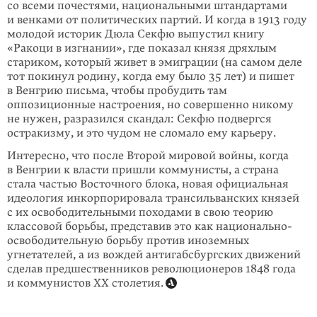
со всеми почестями, националь­ными штан­дартами
и венками от политических партий. И когда в 1913 году
молодой исто­рик Дюла Секфю выпустил книгу
«Ракоци в изгнании», где пока­зал князя дрях­лым
стариком, который живет в эмиграции (на самом деле
тот покинул роди­ну, когда ему было 35 лет) и пишет
в Венгрию письма, чтобы пробудить там
оппозиционные настроения, но совершенно никому
не нужен, разразился скан­дал: Секфю подвергся
остракизму, и это чудом не сломало ему карьеру.
Интересно, что после Второй мировой войны, когда
в Венгрии к власти пришли коммунисты, а страна
стала частью Восточного блока, новая официальная
идео­­логия инкорпорировала трансильванских князей
с их освободительными походами в свою теорию
классовой борьбы, представив это как национально-
освободительную борьбу против иноземных
угнетателей, а из вождей анти­габ­сбургских движений
сделав предшественников революционеров 1848 года
и коммунистов XX столетия.