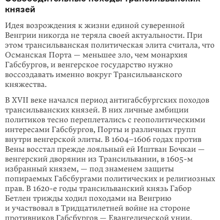
князей
Идея возрождения к жизни единой суверенной
Венгрии никогда не теряла своей актуальности. При
этом трансильванская политическая элита считала, что
Османская Порта — меньшее зло, чем монархия
Габсбургов, и венгерское государство нужно
воссоздавать именно вокруг Трансильванского
княжества.
В XVII веке начался период антигабсбургских походов
трансильванских князей. В них личные амбиции
политиков тесно переплетались с геополитическими
интересами Габсбургов, Порты и различных групп
внутри венгерской элиты. В 1604–1606 годах против
Вены восстал прежде лояльный ей Иштван Бочкаи —
венгерский дворянин из Трансильвании, в 1605-м
избранный князем, — под зна­менем защиты
попираемых Габсбургами политических и религиозных
прав. В 1620-е годы трансильванский князь Габор
Бетлен трижды ходил похо­дами на Венгрию
и участвовал в Тридцатилетней войне на стороне
противни­ков Габсбургов — Евангелической унии,