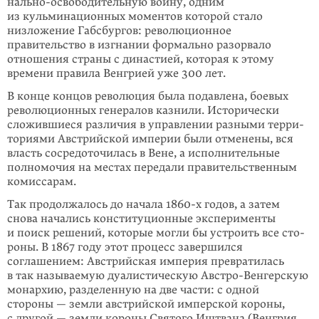
нально-освободительную войну, одним
из кульминационных моментов кото­рой стало
низложение Габсбургов: революционное
правительство в изгнании формально разорвало
отношения страны с династией, которая к этому
времени правила Венгрией уже 300 лет.
В конце концов революция была подавлена, боевых
революционных генералов казнили. Исторически
сложившиеся различия в управлении разными терри­
ториями Австрийской империи были отменены, вся
власть сосредоточилась в Вене, а исполнительные
полномочия на местах передали правительственным
комиссарам.
Так продолжалось до начала 1860-х годов, а затем
снова начались конститу­цион­­ные эксперименты
и поиск решений, которые могли бы устроить все сто­
роны. В 1867 году этот процесс завершился
соглашением: Австрийская империя превратилась
в так называемую дуалистическую Австро-Венгерскую
монархию, разделенную на две части: с одной
стороны — земли австрийской имперской короны,
с другой — земли короны Святого Иштвана (Венгрия,