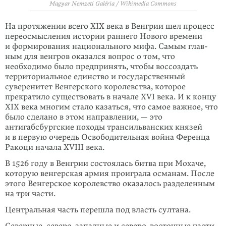
Magyar Nemzeti Galéria / Wikimedia Commons
На протяжении всего
XIX
века в Венгрии шел процесс
переосмысления истории раннего Нового времени
и формирования национального мифа. Самым глав­
ным для венгров оказался вопрос о том, что
необходимо было предпринять, чтобы воссоздать
территориальное единство и государственный
суверенитет Венгерского королевства, которое
прекратило существовать в начале
XVI
века. И к концу
XIX
века многим стало казаться, что самое важное, что
было сделано в этом направлении, — это
антигабсбургские походы трансильванских князей
и в первую очередь Освободительная война Ференца
Ракоци начала
XVIII
века.
В 1526 году в Венгрии состоялась битва при Мохаче,
которую венгерская армия проиграла османам. После
этого Венгерское королевство оказалось разделен­ным
на три части.
Центральная часть перешла под власть султана.