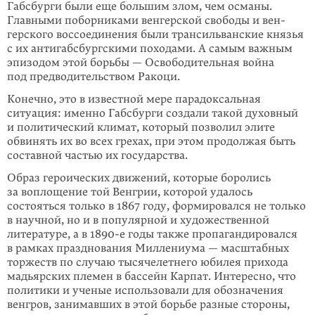
Габсбурги были еще боль­шим злом, чем османы.
Главными поборниками венгерской свободы и вен­
герского воссоединения были трансильванские князья
с их антигабсбургскими похо­да­ми. А самым важным
эпизодом этой борьбы — Освободительная война
под пред­водительством Ракоци.
Конечно, это в известной мере парадоксальная
ситуация: именно Габсбурги создали такой духовный
и политический климат, который позволил элите
обвинять их во всех грехах, при этом продолжая быть
составной частью их государства.
Образ героических движений, которые боролись
за воплощение той Венгрии, которой удалось
состояться только в 1867 году, формировался не только
в науч­­ной, но и в популярной и художественной
литературе, а в 1890-е годы также пропагандировался
в рамках празднования Миллениума — масштабных
торжеств по случаю тысячелетнего юбилея прихода
мадьярских племен в бас­сейн Карпат. Интересно, что
политики и ученые использовали для обозначе­ния
венгров, занимавших в этой борьбе разные стороны,