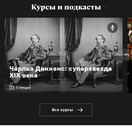
Курсы и подкасты
Чарльз Диккенс: суперзвезда
XIX века
5 лекций
Все курсы