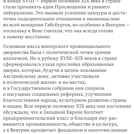
В конце XVIII — первой половине XIX века в страну
стали проникать идеи Просвещения и раннего
либерализма. Это вызвало усиление цензуры и доста­
точно подозрительное отношение к инакомыслию
во всей монархии Габсбур­гов, но особенно в Венгрии —
поскольку в Вене считали, что она всегда готова
к новому восстанию.
Основная масса венгерского провинциального
дворянства была с политической точки зрения
апатичной. Но к рубежу XVIII–XIX веков в стране
сформирова­лась узкая прослойка образованных
дворян, которые, будучи в целом лояль­ны­ми
Австрийскому дому, активно участвовали
в политической жизни: и на ме­стах,
и в Государственном собрании они спорили
о насущных социаль­ных ре­формах, улучшении
благосостояния народа, культурном развитии страны
и на­ции. Всю первую половину XIX века они постоянно
обсуждали, что в Западной Европе богатеет
предпринимательский класс и благодаря ему раз­
виваются промышленность, общество и культура,
а в Венгрии процветает феодализм и многочисленные