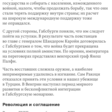
государства и собирать с населения, измож­денного
войной, налоги, чтобы продолжать борьбу, так что они
стали терять поддержку внутри страны; их расчет
на широкую международную поддержку тоже
не оправдался.
С другой стороны, Габсбурги поняли, что им следует
пойти на уступки. В ре­зуль­тате часть повстанцев
во главе с генералом Шандором Каройи договори­лась
с Габсбургами о том, что война будет прекращена
на условиях полной амнистии. По иронии, императора
на переговорах представлял венгерский граф Янош
Палфи.
Часть восставших сложила оружие, а наиболее
непримиримые удалились в изгнание. Сам Ракоци
отказался принять эти условия и нашел убежище
в Турции. В Венгрии наступил период мирного
развития и бесконфликтной интеграции
в Габсбургскую монархию.
Революция и соглашение