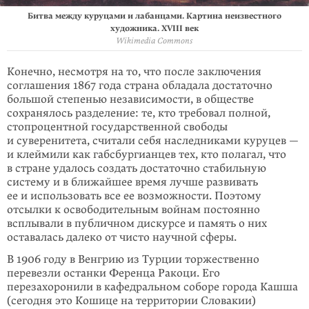
Битва между куруцами и лабанцами. Картина неизвестного
художника. XVIII век
Wikimedia Commons
Конечно, несмотря на то, что после заключения
соглашения 1867 года страна обладала достаточно
большой степенью независимости, в обществе
сохраня­лось разделение: те, кто требовал полной,
стопроцентной государственной сво­боды
и суверенитета, считали себя наследниками куруцев —
и клеймили как габсбургианцев тех, кто полагал, что
в стране удалось создать достаточно стабильную
систему и в ближайшее время лучше развивать
ее и использовать все ее возможности. Поэтому
отсылки к освободительным войнам постоянно
всплывали в публичном дискурсе и память о них
оставалась далеко от чисто научной сферы.
В 1906 году в Венгрию из Турции торжественно
перевезли останки Ференца Ракоци. Его
перезахоронили в кафедральном соборе города Кашша
(сегодня это Кошице на террито­рии Словакии)