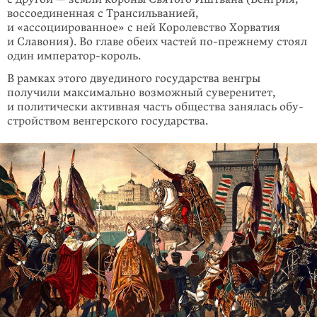
вос­соединенная с Трансильванией,
и «ассоциированное» с ней Королевство Хор­ватия
и Славония). Во главе обеих частей
по-прежнему
стоял
один импе­ратор-король.
В рамках этого двуединого государства венгры
получили максимально воз­можный суверенитет,
и политически активная часть общества занялась обу­
стройством венгерского государства.