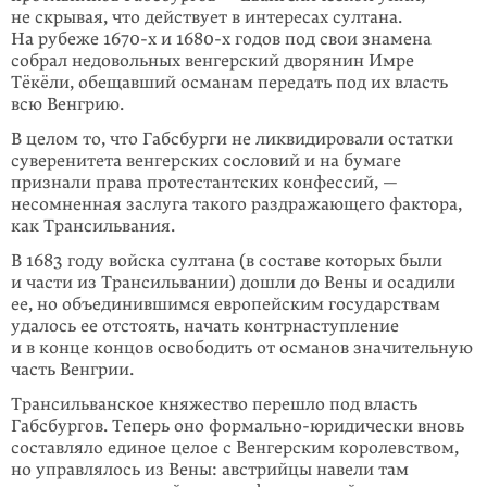
не скрывая, что действует в интересах султана.
На рубеже 1670-х и 1680-х годов под свои знамена
собрал недоволь­ных венгерский дворянин Имре
Тёкёли, обещавший османам передать под их власть
всю Венгрию.
В целом то, что Габсбурги не ликвидировали остатки
суверенитета венгерских сословий и на бумаге
признали права протестантских конфессий, —
несомнен­ная заслуга такого раздражающего фактора,
как Трансильвания.
В 1683 году войска султана (в составе которых были
и части из Трансильвании) дошли до Вены и осадили
ее, но объединившимся европейским государствам
удалось ее отстоять, начать контрнаступление
и в конце концов освободить от османов значительную
часть Венгрии.
Трансильванское княжество перешло под власть
Габсбургов. Теперь оно фор­мально-юридически вновь
составляло единое целое с Венгерским королев­ством,
но управлялось из Вены: австрийцы навели там