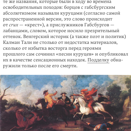
те же названия, которые были в ходу во времена
освободительных походов: борцов с габсбург­ским
абсолютизмом называли куруцами (согласно самой
распространенной версии, это слово происходит
от
crux
— «крест»), а прислужников Габсбур­гов —
лабанцами, словом, которое носило презрительный
оттенок. Венгер­ский исто­рик (а также поэт и политик)
Калман Тали не столько от недо­стат­ка материа­лов,
сколько от избытка восторга перед героями
прошлого сам сочи­нил «песни куруцев» и опубликовал
их в качестве сенсационных находок.
Подделку
обна­
ружили только после его смерти.