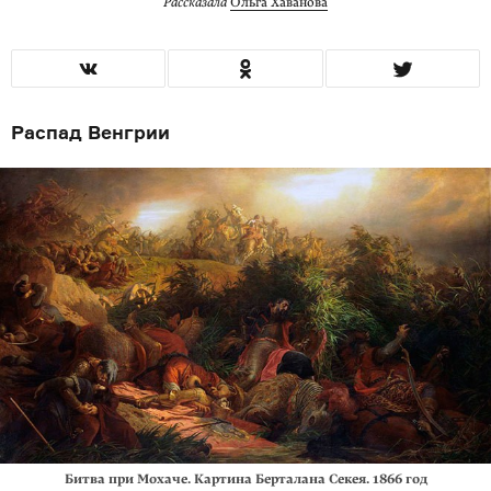
Рассказала
Ольга Хаванова
Распад Венгрии
Битва при Мохаче. Картина Берталана Секея. 1866 год