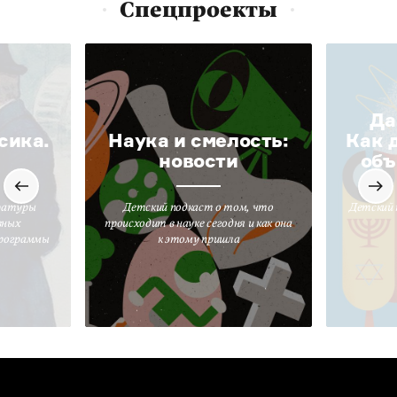
Спецпроекты
Да
сика.
Наука и смелость:
Как 
новости
объ
ратуры
Детский подкаст о том, что
Детский 
вных
происходит в науке сегодня и как она
программы
к этому пришла