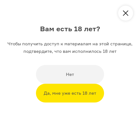
Курс
Мир Булгакова
Вам есть 18 лет?
Аудиолекции
Материалы
Чтобы получить доступ к материалам на этой странице,
подтвердите, что вам исполнилось 18 лет
Весь Булгаков на вкус и цвет
Нет
Чего больше в прозе Михаила Булгакова — водки или
колбасы, черного или зеленого, коньяка или огурцов,
аметистового или малинового. Arzamas собрал все
Да, мне уже есть 18 лет
упоминания цветов и продуктов в главных
произведениях писателя
Редактор
Дмитрий Голубовский