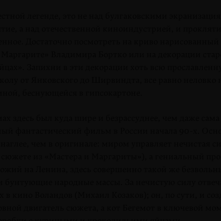
естной легенде, это не над булгаковскими экранизаци
тие, а над отечественной киноиндустрией, и прокляти
нное. Достаточно посмотреть на криво нарисованный б
и Маргарите» Владимира Бортко или на декорации стар
йцах». Запихни в эти декорации хоть всю прославлен
колу от Янковского до Ширвиндта, все равно неловко
иной, беснующейся в гипсокартоне.
ах здесь был куда шире и безрассуднее, чем даже сама 
ый фантастический фильм в России начала 90-х. Осн
наглее, чем в оригинале: миром управляет нечистая си
 сюжете из «Мастера и Маргариты»), а гениальный про
ожий на Ленина, здесь совершенно такой же безвольны
 и бунтующие народные массы. За нечистую силу отве
 в кино Воландов (Михаил Козаков); он, по сути, и соз
овной двигатель сюжета, а кот Бегемот в ключевой мо
оробки с куриными и крокодильими яйцами.