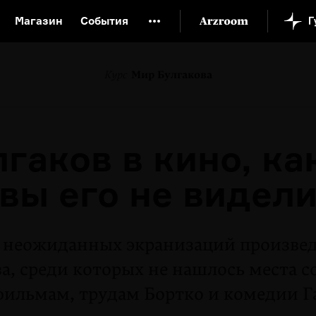
Магазин
События
й музей
Новая Третьяковка
Онлайн-университет
Курс
Мир Булгакова
ой культуры
Русский язык от «гой еси» до «лол кек»
искусство XX века
Русская литература XX века
Детска
лгаков в кино, ка
вы его не видел
 неожиданных экранизаций произве
а, среди которых не нашлось места 
фильмам, трудам Бортко и комедии Г