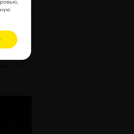
оровью,
н из лучших
нную
ого класси­ка
т
овере, Коки