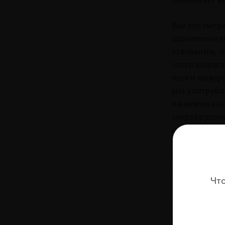
Все это сыгр
одноименную 
ствовании, ч
этого конце
чески вывере
мы употребл
а именно как
сверхкрупны
ся нехваткой
кие — такой
Змеи, выеда
пытается ун
Чт
Все это к то
шие моменты 
званию филь