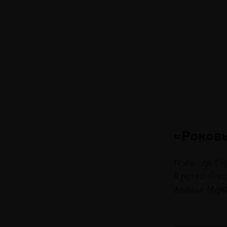
«Роковы
Режиссер: Се
В ролях: Оле
Амалия Мордв