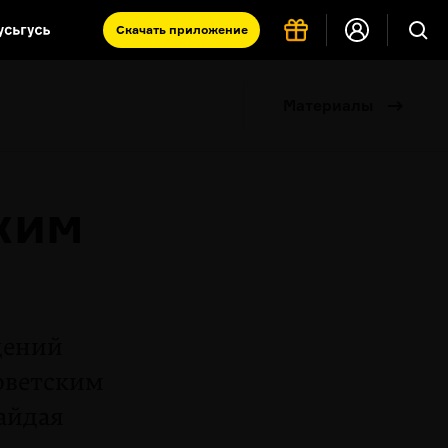
Скачать
приложение
Запад и Восток: история культур
Материалы
Что такое античность
я комната
ким
и
дений
советским
айдая