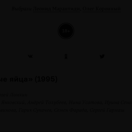
Выбрали
Леонид Марантиди
,
Олег Коронный
18+
е яйца» (1995)
ргей Ломкин
г Янковский, Андрей Толубеев, Нина Усатова, Ирина Сен
инова, Гарик Сукачев, Семен Фарада, Сергей Гармаш