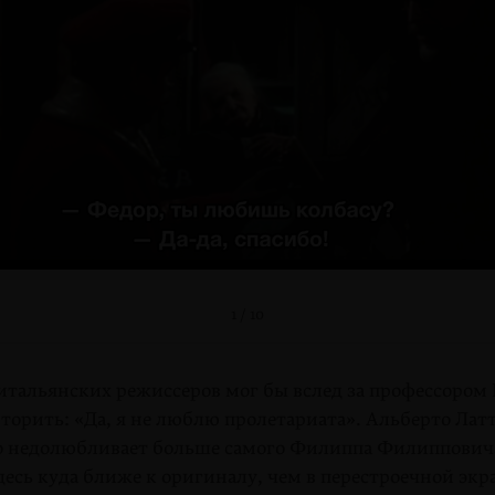
10 / 10
4 / 10
6 / 10
9 / 10
2 / 10
3 / 10
5 / 10
8 / 10
7 / 10
1 / 10
итальянских режиссеров мог бы вслед за профессором
орить: «Да, я не люблю пролетариата». Альберто Латт
о недолюбливает больше самого Филиппа Филиппович
есь куда ближе к оригиналу, чем в перестроечной эк