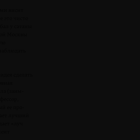
ями висит
е это чисто
ал у сата­ны
ой Мос­квы
ную
 наблюдать
идея сде­лать
овная
ла (заим­
фессор,
й ее про­
чает лучший
дает «луч
мент