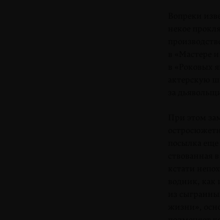
Вопреки изв
некое прокля
производстве
в «Мастере 
в «Роковых я
актерскую ш
за дьявольщ
При этом зам
остросюжетн
посылка еще 
ствованная в
кстати непох
водник, как
из сыгранных
жизни», осн
подменяет к