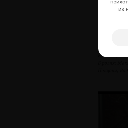
психот
«Кровососущ
их 
ее фильмов, 
— он называ
«Собачь
Режиссер: А
В ролях: Мак
Понцони, Вад