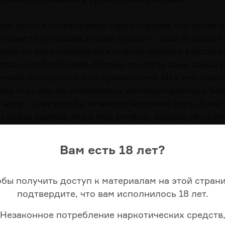
ано, снято и смонтировано таким образом, что лучше н
повесть Булгакова, а самое лучшее — даже не знать о е
тобы не ахать понапрасну в сторону русского классика
птуального безобразия. Потому что перед нами самый 
нный трэш российского производства. Не в том смысл
яем это слово по отношению к постперестроечным бое
 жанр — уже хотя бы по манере актерской игры. Плюс 
е планы ящериц, лиц и яиц, которые, видимо, объясн
 средств. Персонажи, подсвеченные, как неоновые выв
 ЛСД-модерн, — разукрашенные во все цвета радуги ин
Вам есть 18 лет?
ющие людям мозги. Сам сюжет, в конце концов: сатан
ичтожить Москву с помощью гигантских пресмыкающ
обы получить доступ к материалам на этой страни
подтвердите, что вам исполнилось 18 лет.
му же сочинено сценаристом картины «Любовь и голуби
превосходит ее по накалу страстей. Впрочем, уже бла
Незаконное потребление наркотических средств
м идеально встанет на полку рядом с «Токсичным мст