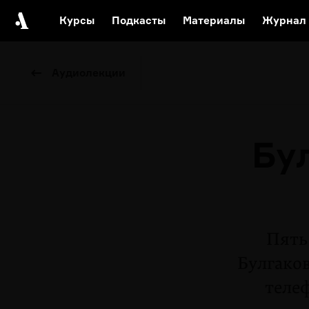
Курсы
Подкасты
Материалы
Журнал
Автор среди нас
Еврейски
Аудиолекции
Видеоистория русск
Русское 
Бу
Пять
Булгаков
теле