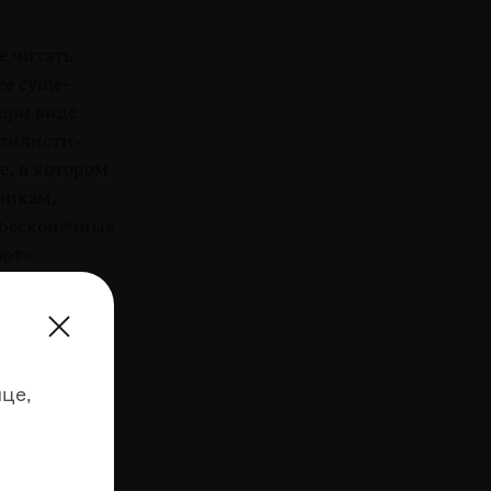
е читать
е су­ще­
 при виде
стилисти­
е, в котором
викам,
бесконеч­ные
яют­
ески. Ди­
терьеры.
а-сионист
ихся.
це,
» и в луч­
годаря на­
,
ителем»,