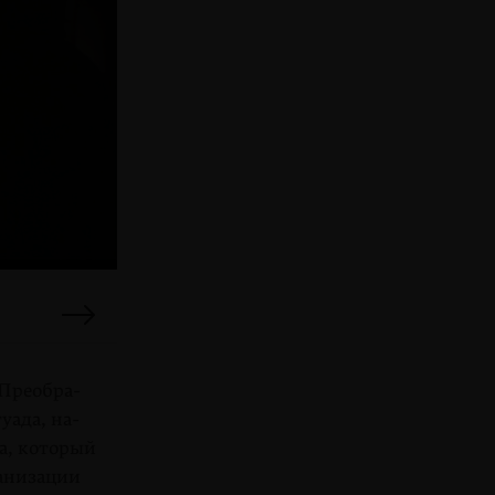
 Преобра­
уада, на­
а, который
ранизации