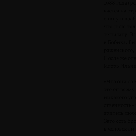
1988 года (р
вается на от
спину и вооб
что свою тол
тель­ницу. 
в Бо­бика. В
ра­женского,
После же оп
Игорь Ильин
«Что они со 
это он всему
никакого уг
ственность» 
зритель люби
Зато есть бр
в человека и