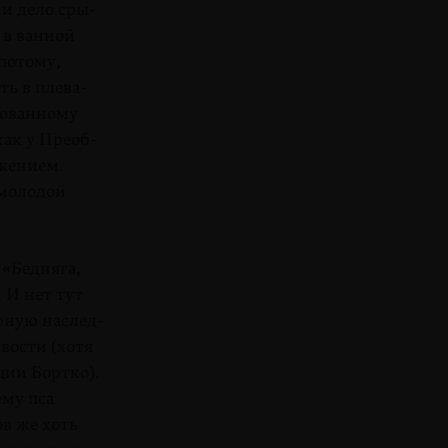
 и дело сры­
 в ванной
 потому,
ть в плева­
нованному
как у Преоб­
ажением.
 молодой
 «Бедняга,
 И нет тут
рную наслед­
вости (хотя
ии Борт­ко).
ему пса
ов же хоть