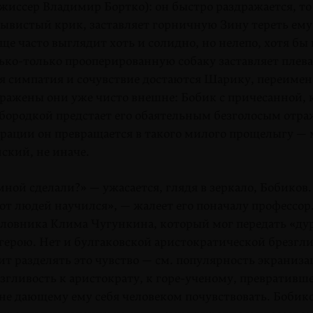
ежиссер Владимир Бортко): он быстро раздражается, то
рывистый крик, заставляет горничную Зину тереть ему
ще часто выглядит хоть и солидно, но нелепо, хотя бы
ько-только прооперированную собаку заставляет плева
Вся симпатия и сочувствие достаются Шарику, переиме
ыражены они уже чисто внешне: Бобик с причесанной, 
 бородкой предстает его обаятельным безголосым отр
ерации он превращается в такого милого прощелыгу —
ский, не иначе.
мной сделали?» — ужасается, глядя в зеркало, Бобиков.
 от людей научился», — жалеет его поначалу профессор.
оловника Клима Чугункина, который мог передать «ду
герою. Нет и булгаковской аристократической брезгли
т разделять это чувство — см. популярность экранизац
езгливость к аристократу, к горе-ученому, превративш
 не дающему ему себя человеком почувствовать. Бобик