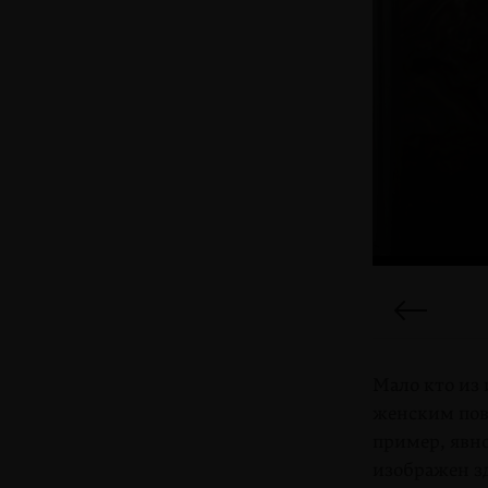
Мало кто из 
женским повт
пример, явн
изображен зд