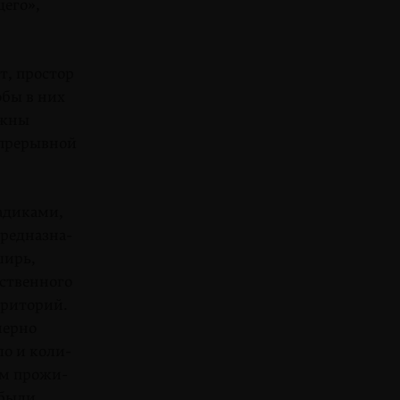
щего»,
т, простор
обы в них
лжны
епрерывной
адиками,
предназна­
ширь,
ственного
рриторий.
мерно
о и коли­
ом прожи­
 были