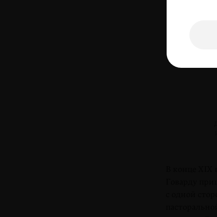
В конце XIX
Говарду приш
с одной стор
пасторально