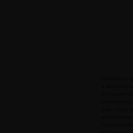
Понятие «го
в значение к
что такое го
тельства по
ник — это го
от достаточ
При этом «В
и Мытищи, и 