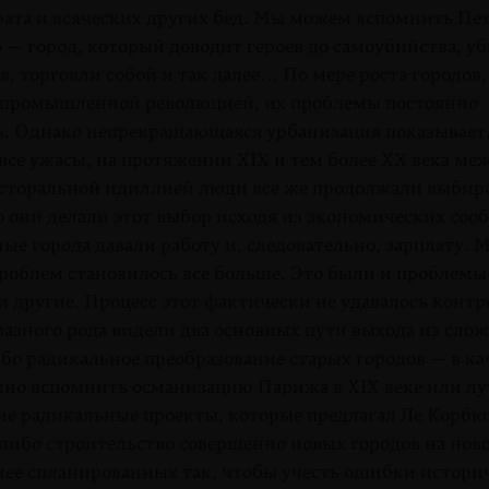
врата и всяческих других бед. Мы можем вспомнить Пе
 — город, который доводит героев до самоубийства, уб
, торговли собой и так далее… По мере роста городов, 
, промышленной революцией, их проблемы постоянно
ь. Однако непрекращающаяся урбанизация показывает,
 все ужасы, на протяжении XIX и тем более XX века м
пасторальной идиллией люди все же продолжали выбира
о они делали этот выбор исходя из экономических соо
 города давали работу и, следовательно, зарплату. М
проблем становилось все больше. Это были и проблемы
и другие. Процесс этот фактически не удавалось контр
азного рода видели два основных пути выхода из слож
бо радикальное преобразование старых городов — в кач
но вспомнить османизацию Парижа в XIX веке или лу
гие радикальные проекты, которые предлагал Ле Корбю
 либо строительство совершенно новых городов на нов
нее спланированных так, чтобы учесть ошибки истори