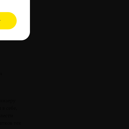
т
д
енизеру
в себе,
елести
атков тех