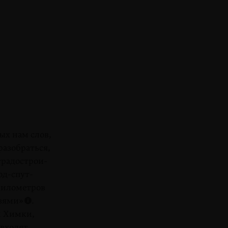
ых нам слов,
азо­браться,
радо­строи­
од-спут­
илометров
язями»
.
и Химки,
 входят