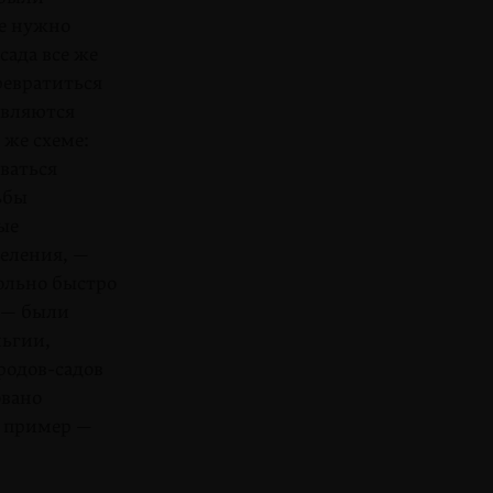
не нужно
сада все же
превратиться
яв­ляются
 же схеме:
ваться
ьбы
ые
селения, —
вольно быстро
н — были
льгии,
родов-садов
овано
й пример —