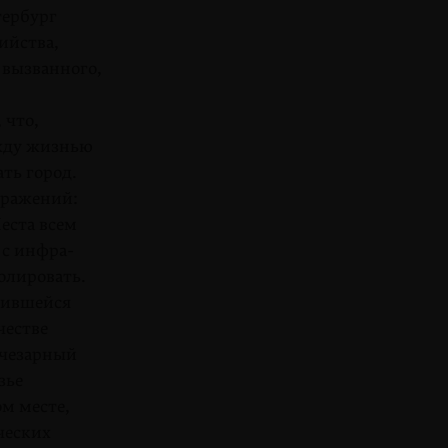
тербург
ийства,
вызван­ного,
 что,
ежду жизнью
ть город.
бражений:
еста всем
 с инфра­
олировать.
ив­шейся
е­стве
че­зарный
зье
ом месте,
ческих