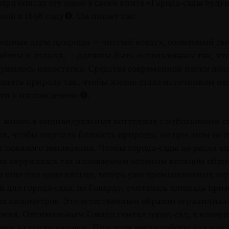
вард описал эту идею в своей книге «Города-сады буду
ной в 1898 году
. Он пишет так:
одные дары природы — чистый воздух, солнечный све
аботы и отдыха, — должны быть использованы так, чт
ущалось недостатка. Средства современ­ной науки до
лнять природу так, чтобы жизнь стала источником н
сти и наслаждения»
.
л жизнь в индивидуаль­ных коттеджах с небольшими с
, чтобы ощутить бли­зость природы, но при этом не 
 тяжелого земледелия. Чтобы города-сады не росли в
ия окружалась так называемым зеленым кольцом обще
им шло еще одно кольцо, теперь уже промышленных те
 для города-сада, по Говарду, считалась площадь при
ых километров. Это естественным образом ограничивал
ления. Оптимальным Говард считал город-сад, в котор
олее 32 тысяч человек. При этом места работы для них