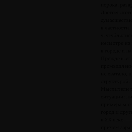
порока, раз
Достоевского
сумасшествия
в частности
усугублялис
несмотря на
в городе и 
Прежде всег
промышленные
не хватало, 
структурой, 
Мыслители р
ситуации: ли
примера мож
город и дру
в ХХ веке, —
причем зара