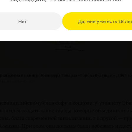
Нет
Да, мне уже есть 18 ле
Диаграмма из книги Эбенизера Говарда «Города будущего». 1898 го
Wikimedia Commons
 века английскому философу и социологу-утописту Эб
ла идея создать такие города, которые объединили бы 
оны, блага современной цивилизации, а с другой — пр
й жизни. При этом они должны были избежать недост