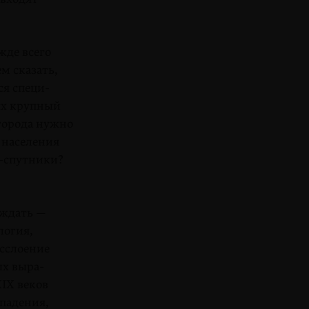
жде всего
м сказать,
ся специ­
ях крупный
 города нужно
 населения
а-спутники?
уждать —
логия,
асслоение
ых выра­
XIX веков
­падения,