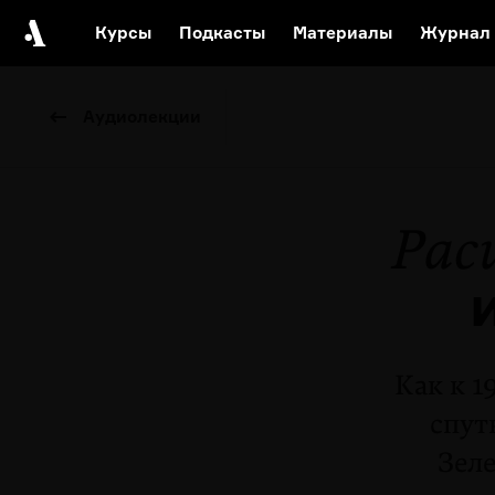
Курсы
Подкасты
Материалы
Журнал
Автор среди нас
Еврейски
Аудиолекции
Видеоистория русск
Русское 
Рас
Как к 1
спут
Зел