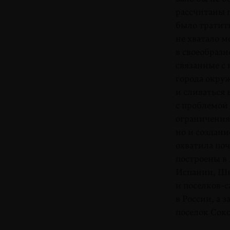
рассчитаны п
было тратить
не хватало м
в своеобразн
связанные с 
города окру
и сливаться 
с проблемой 
ограничения 
но и создани
охватила поч
построены в 
Испании, Шв
и поселков-с
в России, а 
поселок Сок