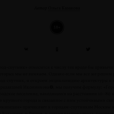
Автор
Ольга Казакова
18+
род-спутник» относится к числу тех вроде бы привычн
оторых мы не вникаем. Однако если мы все же решим р
род-спутник, и откроем энциклопедию архитектуры и г
д редакцией Иконникова
, мы получим формулу: «Гор
родское поселение, находящееся на расстоянии
10–80
к
но крупного города и связанное с ним устойчивыми св
икипедия» причисляет к городам-спутникам Москвы 
Балашиху, и Реутов, и другие разные города, которые