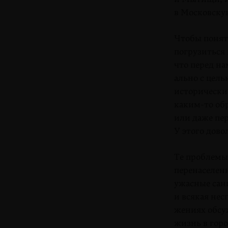
в Московскую
Чтобы понят
погрузиться 
что перед на
ально с цел
исторический
каким-то
обр
или даже пе
У этого дов
Те проблемы
перенаселенн
ужасные сан
и всякая нес
жениях обсуж
жизнь в горо