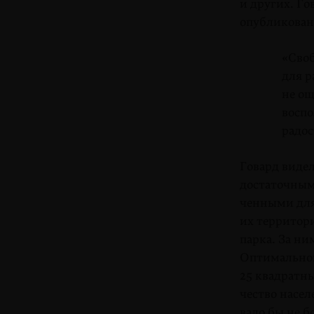
и других. Го
опубликован
«Своб
для р
не ощ
воспо
радо
Говард виде
достаточными
ченными для
их территор
парка. За н
Оптимальной
25 квадратн
чество насе
вало бы не б