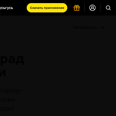
Скачать
приложение
Запад и Восток: история культур
Материалы
Что такое античность
я комната
рад
и
 городу-
осквы
ндал