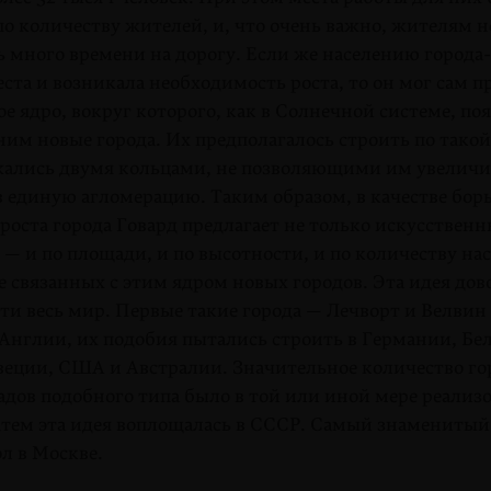
о количеству жителей, и, что очень важно, жителям 
 много времени на дорогу. Если же населению города-
еста и возникала необхо­димость роста, то он мог сам 
ое ядро, вокруг которого, как в Солнечной системе, по
ним новые города. Их предполагалось строить по такой
жались двумя кольцами, не позволяю­щими им увеличи
в единую агломерацию. Таким образом, в качестве бор
роста города Говард предлагает не только искусственн
— и по площади, и по высотности, и по количеству на
е связанных с этим ядром новых городов. Эта идея до
ти весь мир. Первые такие города — Лечворт и Велви
Англии, их подобия пытались строить в Герма­нии, Бе
еции, США и Австралии. Значительное количество го
адов подобного типа было в той или иной мере реализ
затем эта идея воплощалась в СССР. Самый знаме­ниты
ол в Москве.