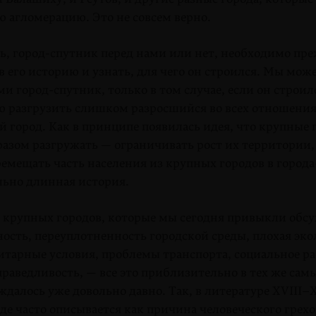
 агломерацию. Это не совсем верно.
ь, город-спутник перед нами или нет, необходимо пре
в его историю и узнать, для чего он строился. Мы може
ми город-спутник, только в том случае, если он строил
ью разгрузить слишком разросшийся во всех отношени
 город. Как в принципе появилась идея, что крупные
азом разгружать — ограничивать рост их территории,
ремещать часть населения из крупных городов в город
ольно длинная история.
 крупных городов, которые мы сегодня привыкли обс
ость, переуплотненность городской среды, плохая эко
итарные условия, проблемы транспорта, социальное р
праведливость, — все это приблизительно в тех же сам
далось уже довольно давно. Так, в литературе XVIII–
де часто описывается как причина человеческого грехо