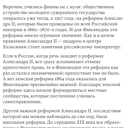
Впрочем, учились финны не с нуля: общественное
устройство молодого суве­рен­ного государства
опиралось уже тогда, к 1917 году, на реформы Алек­сан­
дра II, которые были проведены по всей Российской
империи в 1860–1870-х го­дах. И для Финляндии эти
реформы имели огромное значение. Как и в целом
правление Александра II — недаром в центре
Хельсинки стоит памятник рос­сий­скому императору.
Если в России, когда речь заходит о реформах
Александра II, все сразу вспо­минают отмену
крепостного права, то в Финляндии эта реформа как
раз оста­лась незамеченной: крепостных там не было.
А вот земская реформа 1864 года оказалась для
Финляндии чрезвычайно важной: благодаря земской
реформе здесь начали формироваться местные
сообщества, которые посте­пенно учи­лись
самоуправлению.
Другой важной реформой Александра II, последствия
которой мы можем на­блюдать до сих пор, была
школьная реформа. До середины XIX века все образо­