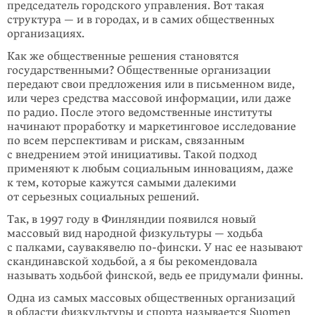
председатель город­ского управления. Вот такая
структура — и в городах, и в самих обще­ственных
организациях.
Как же общественные решения становятся
государственными? Общественные организации
передают свои предложения или в письменном виде,
или через средства массовой информации, или даже
по радио. После этого ведомствен­ные институты
начинают проработку и маркетинговое исследование
по всем перспективам и рискам, связанным
с внедрением этой инициативы. Такой подход
применяют к любым социальным инновациям, даже
к тем, кото­рые кажутся самыми далекими
от серьезных социальных решений.
Так, в 1997 году в Финляндии появился новый
массовый вид народной физ­культуры — ходьба
с палками, саувакявелю
по-фински
. У нас ее называют
скандинавской ходьбой, а я бы рекомендовала
называть ходьбой финской, ведь ее придумали финны.
Одна из самых массовых общественных организаций
в области физкультуры и спорта называется Suomen