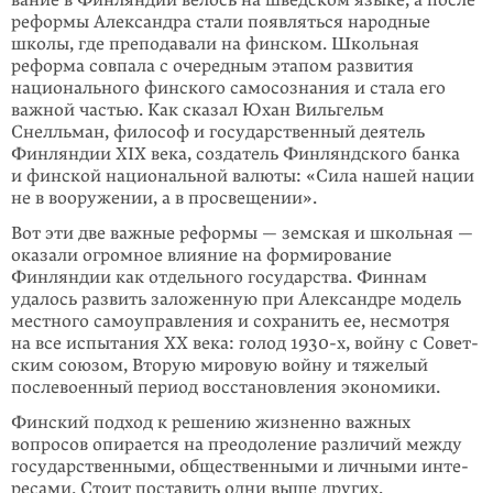
вание в Финляндии велось на шведском языке, а после
реформы Алексан­дра стали появляться народные
школы, где преподавали на финском. Школьная
реформа совпала с очередным этапом развития
национального финского само­сознания и стала его
важной частью. Как сказал Юхан Виль­гельм
Снелльман, философ и государственный деятель
Финляндии XIX века, создатель Финлянд­ского банка
и финской национальной валюты: «Сила нашей нации
не в воору­жении, а в просвещении».
Вот эти две важные реформы — земская и школьная —
оказали огромное влияние на формирование
Финляндии как отдельного государства. Финнам
удалось развить заложенную при Александре модель
местного самоуправления и сохранить ее, несмотря
на все испытания XX века: голод 1930-х, войну с Со­вет­
ским союзом, Вторую мировую войну и тяжелый
после­военный период восстановления экономики.
Финский подход к решению жизненно важных
вопросов опирается на преодо­ление различий между
государственными, общественными и личными инте­
ресами. Стоит поставить одни выше других,