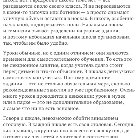
школе нет. Гардероба в школе тоже нет — все
раздеваются около своего класса. И не переодеваются
в
какие-то
тапочки или ботинки — а просто снимают
уличную обувь и остаются в носках. В школе, особенно
начальной, подо­гре­ваются полы. Начальная школа
и гимназия бывают разделены на разные здания,
и поэтому небольшая начальная школа организована
так, чтобы им было удобно.
Уроки обычные, но с одним отличием: они являются
временем для самостоя­тель­ного обучения. То есть это
не лекционное занятие, когда учитель долго стоит
перед детьми и
что-то
объясняет. В школах дети учатся
самостоятельно учиться. Поэтому домашние
задания — это не столько обязательная мера, сколько
рекомендованные занятия по уже пройденному. Очень
много уроков проводится в движении: урок в музее
или в парке — это не дополнительное образование,
а самое что ни на есть основное.
Говоря о школе, невозможно обойти вниманием
столовую. В каждой школе есть своя столовая. Сегодня,
как правило, в крупных школах есть и своя кухня, где
готовят еду для детей и учителей в соответствии