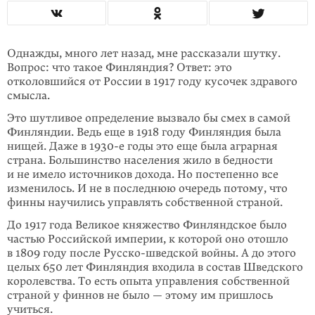
Однажды, много лет назад, мне рассказали шутку.
Вопрос: что такое Финлян­дия? Ответ: это
отколовшийся от России в 1917 году кусочек здравого
смысла.
Это шутливое определение вызвало бы смех в самой
Финляндии. Ведь еще в 1918 году Финляндия была
нищей. Даже в 1930-е годы это еще была аграрная
страна. Большинство населения жило в бедности
и не имело источников дохо­да. Но постепенно все
изменилось. И не в последнюю очередь потому, что
финны научились управлять собственной страной.
До 1917 года Великое кня­же­ство Финляндское было
частью Российской империи, к которой оно отошло
в 1809 году после Русско-шведской войны. А до этого
целых 650 лет Финлян­дия входила в состав Шведского
королевства. То есть опыта управления соб­ствен­ной
страной у финнов не было — этому им при­шлось
учиться.