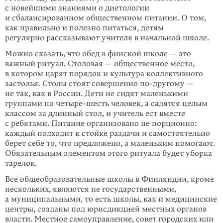
с новейшими знаниями о диетологии
и сбалансированном общественном питании. О том,
как пра­вильно и полезно питаться, детям
регулярно рассказывают учителя в началь­ной школе.
Можно сказать, что обед в финской школе — это
важный ритуал. Столовая — общественное место,
в котором царят порядок и культура коллективного
застолья. Столы стоят совершенно
по-другому
—
не так, как в России. Дети не сидят маленькими
группами по четыре-шесть человек, а садятся целым
классом за длинный стол, и учитель ест вместе
с ребятами. Питание органи­зовано не порционно:
каждый подходит к стойке раздачи и самостоятельно
берет себе то, что предложено, а маленьким помогают.
Обязательным эле­ментом этого ритуала будет уборка
тарелок.
Все общеобразовательные школы в Финляндии, кроме
нескольких, являются не государственными,
а муниципальными, то есть школы, как и медицинские
центры, созданы под юрисдикцией местных органов
власти. Местное само­управ­ление, совет городских или