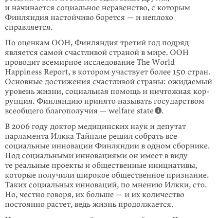
и начинается социальное неравен­ство, с которым
Финляндия настойчиво борется — и неплохо
справляется.
По оценкам ООН, Финляндия третий год подряд
является самой счастливой страной в мире. ООН
проводит всемирное исследование The World
Happiness Report, в котором участвует более 150 стран.
Основные достижения счастливой страны: ожидаемый
уровень жизни, социальная помощь и ничтожная кор­
рупция. Финляндию принято называть государством
всеобщего благополу­чия — welfare state
.
В 2006 году доктор медицинских наук и депутат
парламента Илкка Тайпале решил собрать все
социальные инновации Финляндии в одном сборнике.
Под социальными инновациями он имеет в виду
те реальные проекты и обще­ственные инициативы,
которые получили широкое общественное при­зна­ние.
Таких социальных инноваций, по мнению Илкки, сто.
Но, честно говоря, их больше — и их количество
постоянно растет, ведь жизнь продолжается.