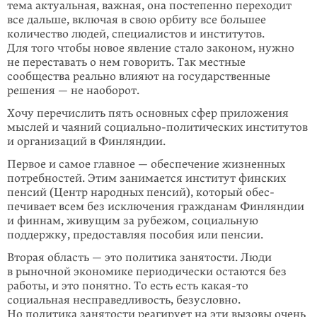
тема актуальная, важная, она постепенно переходит
все дальше, включая в свою орбиту все большее
количество людей, специалистов и институтов.
Для того чтобы новое явление стало законом, нужно
не переставать о нем гово­рить. Так местные
сообщества реально влияют на государственные
решения — не наоборот.
Хочу перечислить пять основных сфер приложения
мыслей и чаяний социально-политических институтов
и организаций в Финляндии.
Первое и самое главное — обеспечение жизненных
потребностей. Этим зани­мается институт финских
пенсий (Центр народных пенсий), который обес­
печивает всем без исключения гражданам Финляндии
и финнам, живущим за рубежом, социальную
поддержку, предоставляя пособия или пенсии.
Вторая область — это политика занятости. Люди
в рыночной экономике перио­дически остаются без
работы, и это понятно. То есть есть
какая-то
социальная несправедливость, безусловно.
Но политика заня­тости реагирует на эти вызо­вы очень