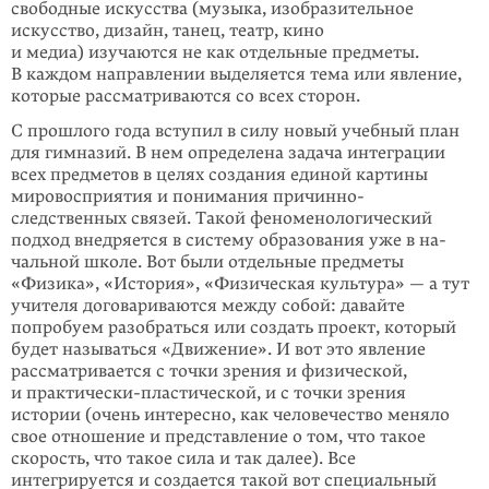
свободные искусства (музыка, изобра­зительное
искусство, дизайн, танец, театр, кино
и медиа) изучаются не как отдельные предметы.
В каждом направлении выделяется тема или явление,
которые рассматриваются со всех сторон.
С прошлого года вступил в силу новый учебный план
для гимназий. В нем определена задача интеграции
всех предметов в целях создания единой кар­тины
мировосприятия и понимания причинно-
следственных связей. Такой феномено­логиче­ский
подход внедряется в систему образования уже в на­
чаль­ной школе. Вот были отдельные предметы
«Физика», «История», «Физи­ческая культура» — а тут
учителя договариваются между собой: давайте
попробуем разобраться или создать проект, который
будет называться «Движение». И вот это явление
рассматривается с точки зрения и физической,
и практически-пластической, и с точки зрения
истории (очень интересно, как человечество меняло
свое отношение и представление о том, что такое
скорость, что такое сила и так далее). Все
интегрируется и создается такой вот специаль­ный