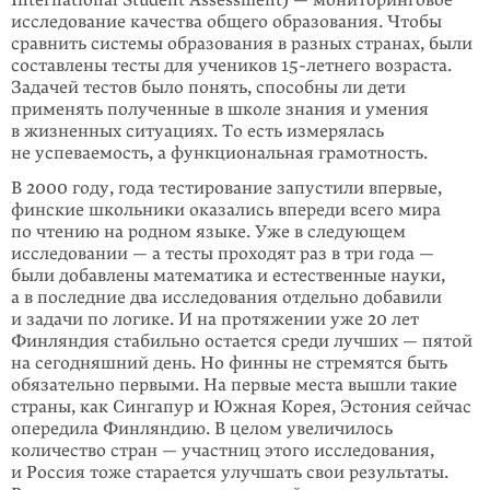
International Student Assessment) — мониторинговое
исследование качества общего образования. Чтобы
сравнить системы образования в разных странах, были
составлены тесты для учеников 15-летнего возраста.
Задачей тестов было понять, способны ли дети
применять полученные в школе знания и умения
в жизненных ситуациях. То есть измерялась
не успеваемость, а функциональ­ная грамотность.
В 2000 году, года тестирование запустили впервые,
финские школьники оказались впереди всего мира
по чтению на родном языке. Уже в следующем
исследовании — а тесты проходят раз в три года —
были добавлены мате­ма­тика и естественные науки,
а в последние два исследования отдельно доба­вили
и задачи по логике. И на протяжении уже 20 лет
Финляндия стабильно оста­ется среди лучших — пятой
на сегодняшний день. Но финны не стремятся быть
обязательно первыми. На первые места вышли такие
страны, как Син­га­пур и Южная Корея, Эстония сейчас
опередила Финляндию. В целом увели­чилось
количество стран — участниц этого исследования,
и Россия тоже старается улучшать свои результаты.