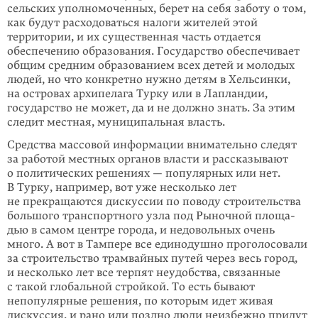
сельских уполномоченных, берет на себя заботу о том,
как будут расходоваться налоги жителей этой
территории, и их существенная часть отдается
обеспечению образования. Государство обеспечивает
общим средним образованием всех детей и молодых
людей, но что конкретно нужно детям в Хельсинки,
на островах архипелага Турку или в Лапландии,
государство не может, да и не должно знать. За этим
следит местная, муниципальная власть.
Средства массовой информации внимательно следят
за работой местных орга­нов власти и рассказывают
о политических решениях — популярных или нет.
В Турку, например, вот уже несколько лет
не прекращаются дискуссии по по­воду строительства
большого транспортного узла под Рыночной площа­
дью в самом центре города, и недовольных очень
много. А вот в Тампере все едино­душно проголосовали
за строительство трамвайных путей через весь город,
и несколько лет все терпят неудобства, связанные
с такой глобальной строй­кой. То есть бывают
непопулярные решения, по которым идет живая
дискус­сия, и рано или поздно люди неизбежно придут