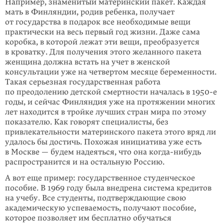
Например, знаменитый материнский пакет. Каждая
мать в Финлян­дии, родив­ ребенка, получает
от государства в подарок все необходимые вещи
практи­чески на весь первый год жизни. Даже сама
коробка, в которой лежат эти вещи, преобразуется
в кроватку. Для получения этого желанного пакета
женщина должна встать на учет в женской
консультации уже на четвертом месяце бере­менности.
Такая серьезная государственная работа
по преодолению дет­ской смертности началась в 1950-е
годы, и сейчас Финляндия уже на протяжении многих
лет находится в тройке лучших стран мира по этому
показателю. Как говорят специалисты, без
привлекательности материнского пакета этого вряд ли
удалось бы достичь. Похожая инициатива уже есть
в Москве — будем надеяться, что она
когда-нибудь
распространится и на остальную Россию.
А вот еще пример: государственное студенческое
пособие. В 1969 году была внедрена система кредитов
на учебу. Все студенты, подтверждающие свою
академическую успеваемость, получают пособие,
которое позво­ляет им бес­платно обучаться