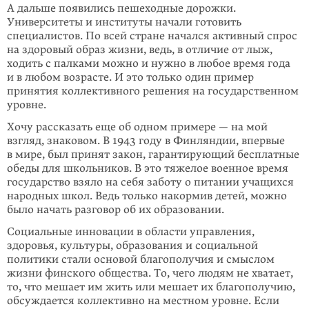
А дальше появились пешеходные дорожки.
Университеты и институты начали готовить
специалистов. По всей стране начался активный спрос
на здоровый образ жизни, ведь, в отличие от лыж,
ходить с палками можно и нужно в лю­бое время года
и в любом возрасте. И это только один пример
принятия кол­лективного решения на государственном
уровне.
Хочу рассказать еще об одном примере — на мой
взгляд, знаковом. В 1943 году в Финляндии, впервые
в мире, был принят закон, гарантирующий бесплатные
обеды для школьников. В это тяжелое военное время
государство взяло на себя заботу о питании учащихся
народных школ. Ведь только накормив детей, можно
было начать разговор об их образо­вании.
Социальные инновации в области управления,
здоровья, культуры, образо­вания и социальной
политики стали основой благополучия и смыслом
жизни финского общества. То, чего людям не хватает,
то, что мешает им жить или мешает их благополучию,
обсуждается коллективно на местном уровне. Если