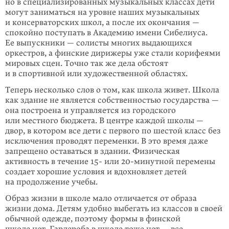
но в специализированных музыкальных классах дети
могут заниматься на уровне наших музы­кальных
и консерваторских школ, а после их окончания —
спокойно поступать в Ака­демию имени Сибелиуса.
Ее выпускники — солисты многих выдающихся
оркестров, а финские дири­жеры уже стали корифеями
мировых сцен. Точно так же дела обстоят
и в спортивной или художественной областях.
Теперь несколько слов о том, как школа живет. Школа
как здание не является собственностью государства —
она построена и управляется из городского
или местного бюджета. В центре каждой школы —
двор, в котором все дети с первого по шестой класс без
исключения проводят переменки. В это время даже
запрещено оставаться в здании. Физическая
активность в течение 15- или 20-минутной перемены
создает хорошие условия и вдох­новляет детей
на продолжение учебы.
Образ жизни в школе мало отличается от образа
жизни дома. Детям удобно выбегать из классов в своей
обычной одежде, поэтому формы в финской