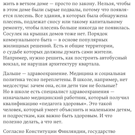
жить в ветхом доме — просто по закону. Нельзя, чтобы
в этом доме были сырые подвалы, потому что появ­ля­
ется плесень. Все здания, в которых была обнаружена
плесень, подлежат сносу или такому капитальному
ремонту, чтобы плесень больше никогда не появилась.
Сосулек на крышах домов тоже нет. Порядок
коммунального быта — в основе популярных
жилищных решений. Есть и общие территории,
о судьбе которых должны думать сами жители.
Например, нужно решить, как построить автобусный
вокзал, не нарушая архитектуру квартала.
Дальше — здравоохранение. Медицина и социальная
политика тесно пере­пле­тены. В школе, например, нет
медсестры: зачем она, если дети там не больные?
Но в школе есть специалист здравоохранения —
изначально медицин­ский работник, который получил
квалификацию «педагога здо­ровья». Это такой
человек, который умеет объяснить и маленьким детям,
и подросткам, как важно быть здоровым. И что
полезно делать, а что нет.
Согласно Конституции Финляндии, государство