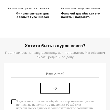
Расшифровка предыдущего эпизода
Расшифровка следующего эпизода
Финская литература:
Финский дизайн: как его
не только Туве Янссон
понять и потрогать
Хотите быть в курсе всего?
Подпишитесь на нашу рассылку, вам понравится. Мы обещаем
писать редко и по делу
Я даю свое согласие на
обработку
персональных данных
,
принимаю политику в отношении обработки
персональных данных
и
пользовательское соглашение