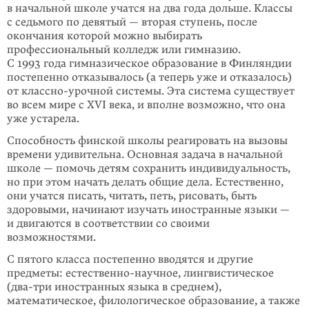
в начальной школе учатся на два года дольше. Классы
с седьмого по девятый — вторая ступень, после
окончания ко­торой можно выбирать
профессиональный колледж или гимна­зию.
С 1993 года гимнази­ческое образование в Финляндии
постепенно отказывалось (а теперь уже и отказалось)
от классно-урочной системы. Эта система существует
во всем мире с XVI века, и вполне возможно, что она
уже устарела.
Способность финской школы реагировать на вызовы
времени удивительна. Основная задача в начальной
школе — помочь детям сохранить индиви­дуальность,
но при этом начать делать общие дела. Естественно,
они учатся писать, читать, петь, рисовать, быть
здоровыми, начинают изучать иност­ранные языки —
и двигаются в соответствии со своими
возможностями.
С пятого класса постепенно вводятся и другие
предметы: естественно-научное, лингвистическое
(два-три иностранных языка в среднем),
математическое, филологическое образование, а также