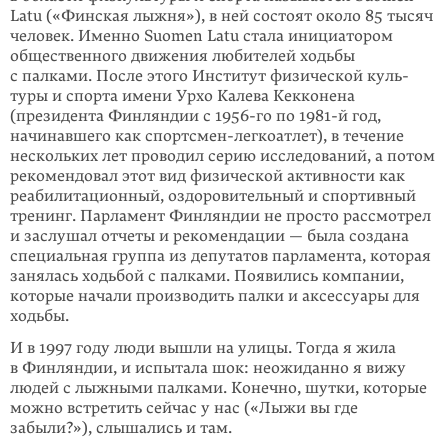
Latu («Финская лыжня»), в ней состоят около 85 тысяч
человек. Именно Suomen Latu стала инициатором
общественного дви­жения любителей ходьбы
с палками. После этого Институт физической куль­
туры и спорта имени Урхо Калева Кекконена
(президента Финляндии с 1956-го по 1981-й год,
начинавшего как спортсмен-легкоатлет), в течение
нескольких лет проводил серию исследований, а потом
рекомендовал этот вид физической активности как
реабилитационный, оздоровительный и спортивный
тренинг. Парламент Финляндии не просто рассмотрел
и заслушал отчеты и рекомен­дации — была создана
специальная группа из депутатов парламента, которая
занялась ходьбой с палками. Появились компании,
которые начали произ­во­дить палки и аксессуары для
ходьбы.
И в 1997 году люди вышли на улицы. Тогда я жила
в Финляндии, и испытала шок: неожиданно я вижу
людей с лыжными палками. Конечно, шутки, которые
можно встретить сейчас у нас («Лыжи вы где
забыли?»), слышались и там.