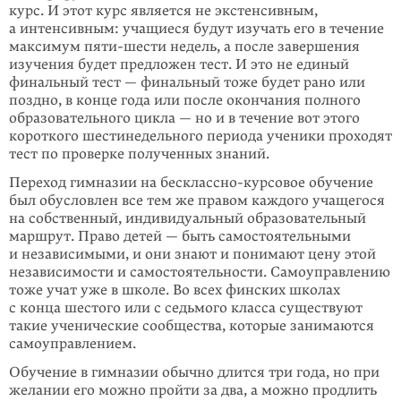
курс. И этот курс является не экстенсивным,
а интенсивным: учащиеся будут изу­чать его в течение
максимум пяти-шести недель, а после завершения
изучения будет предложен тест. И это не единый
финальный тест — финальный тоже будет рано или
поздно, в конце года или после окончания полного
образова­тельного цикла — но и в течение вот этого
короткого шестинедельного периода ученики проходят
тест по проверке полученных знаний.
Переход гимназии на бесклассно-курсовое обучение
был обусловлен все тем же правом каждого учащегося
на собственный, инди­ви­дуальный образователь­ный
маршрут. Право детей — быть само­стоятельными
и независимыми, и они знают и понимают цену этой
независимости и самостоятельности. Самоуправ­лению
тоже учат уже в школе. Во всех финских школах
с конца шестого или с седьмого класса существуют
такие учени­ческие сообщества, которые занима­ются
самоуправлением.
Обучение в гимназии обычно длится три года, но при
желании его можно пройти за два, а можно продлить