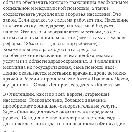
обязано обеспечить каждого гражданина необходимой
социальной и медицинской помощью, а также
содействовать укреплению здоровья населения. Это
закон. Если кратко, то система работает так. Население
платит в казну, государству и в местный бюджет,
налоги. Эти налоги возвращаются местным, то есть
коммунальным, органам власти (вот та самая земская
реформа 1864 года — до сих пор рабо­тает).
Коммунальщики расходуют эти средства
на обеспечение населения всеми необходимыми
услугами в области здраво­охранения. В Финляндии
медицина не государственная, сама помощь насе­
лению оказывается местными врачами, вроде земских
врачей в России в прошлом, как Антон Павлович Чехов,
а у финнов — Элиас Лённрот, создатель «Калевалы».
В Финляндии, как и во всей Европе, стареющее
население. Следовательно, большое значение
приобретают социально-оздоровительные услуги.
Здесь Финляндия также оказалась на передовом
рубеже. Сегодня и у нас популярны «детские сады»
для пожилых, но
когда-то
они возникли в Финляндии.