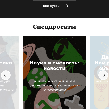
Все курсы
Спецпроекты
Да
сика.
Наука и смелость:
Как 
новости
объ
ратуры
Детский подкаст о том, что
Детский 
вных
происходит в науке сегодня и как она
программы
к этому пришла