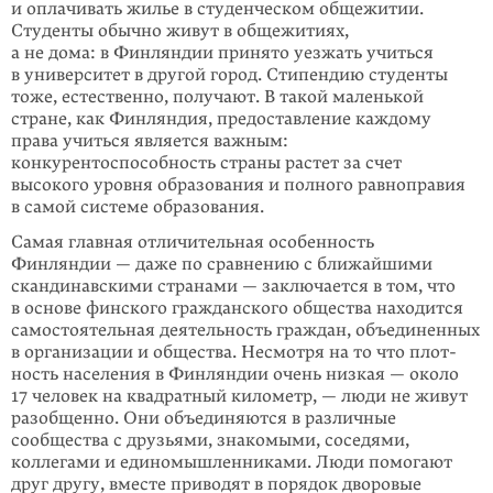
и оплачивать жилье в студенческом общежитии.
Студенты обычно живут в общежитиях,
а не дома: в Финляндии при­нято уезжать учиться
в университет в другой город. Стипендию студенты
тоже, естест­венно, получают. В такой маленькой
стране, как Финляндия, предостав­ление каждому
права учиться является важным:
конкурентоспособность страны растет за счет
высокого уровня образования и полного равноправия
в самой системе образования.
Самая главная отличительная особенность
Финляндии — даже по сравнению с ближайшими
скандинавскими странами — заключается в том, что
в основе финского гражданского общества находится
самостоятельная деятельность граждан, объединенных
в организации и общества. Несмотря на то что плот­
ность населения в Финляндии очень низкая — около
17 человек на квад­ратный километр, — люди не живут
разобщенно. Они объединяются в различные
сообщества с друзьями, знако­мыми, соседями,
коллегами и единомышлен­никами. Люди помогают
друг другу, вместе приводят в порядок дворовые