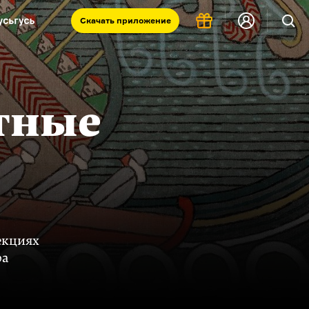
Скачать
приложение
Запад и Восток: история культур
Что такое античность
я комната
тные
екциях
ра