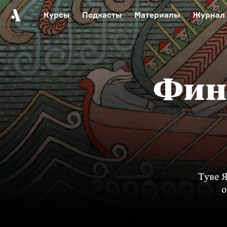
Курсы
Подкасты
Материалы
Журнал
Автор среди нас
Еврейски
Видеоистория русск
Русское 
Фин
Туве 
о