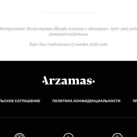
Изображения: Иллюстрация Йозефа Аланена к «Калевале». 1910–1912 год
Ateneumin taidemuseo
Курс был опубликован
13 ноября 2020 года
ЛЬСКОЕ СОГЛАШЕНИЕ
ПОЛИТИКА КОНФИДЕНЦИАЛЬНОСТИ
П