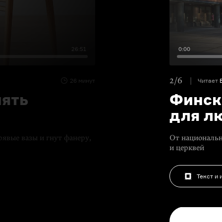
26:51
0:00
2/6
26 минут
Читает
нять
Финск
для л
явые вазы и гнут фанеру,
От национальн
и церквей
Текст и