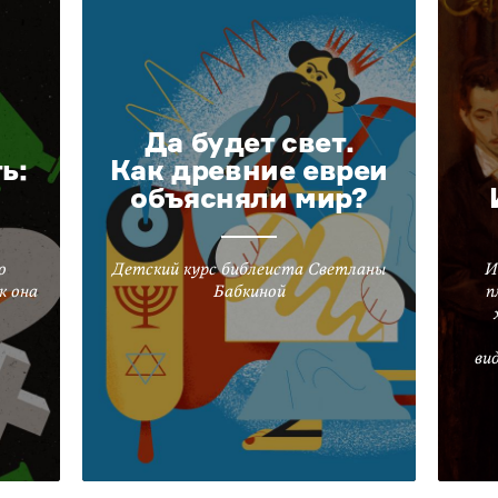
Да будет свет.
ь:
Как древние евреи
объясняли мир?
о
Детский курс библеиста Светланы
И
к она
Бабкиной
п
ви