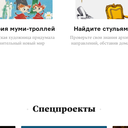
рия
муми-троллей
Найдите стульям
ская художница придумала
Проверьте свои знания арх
вительный новый мир
направлений, обставив дом
Спецпроекты