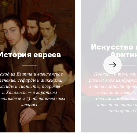
Искусство 
История евреев
Аркти
сход из Египта и вавилонское
Подкаст о том, как
ленение, сефарды и ашкеназы,
разных эпох изобража
хасиды и сионисты, погромы
а также записки путе
и Холокост — в коротком
о жизни на Севере
деоликбезе и 13 обстоятельных
«Российская Арктик
лекциях
и тест на знание 
заполярного 