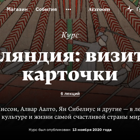
Магазин
События
й музей
Новая Третьяковка
Онлайн-университет
Курс
ой культуры
Русский язык от «гой еси» до «лол кек»
искусство XX века
Русская литература XX века
Детска
ляндия: визи
карточки
6 лекций
Янссон, Алвар Аалто, Ян Сибелиус и другие — в л
 культуре и жизни самой счастливой страны ми
Курс был опубликован
13 ноября 2020 года