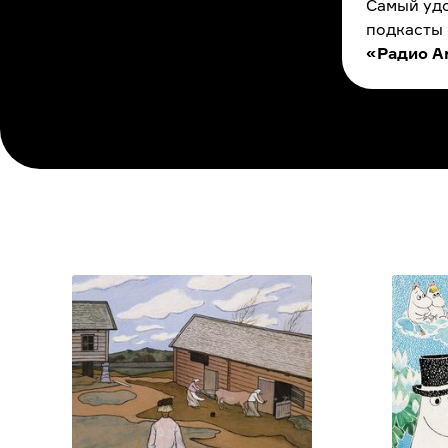
Самый удо
подкасты
«Радио A