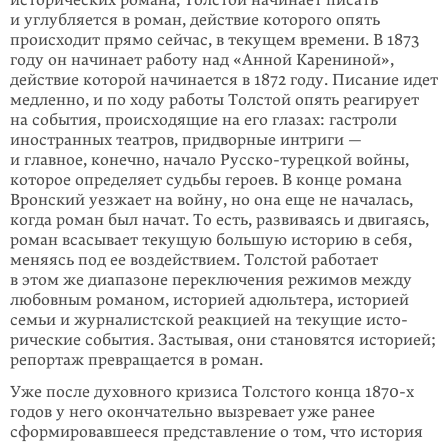
исторических романа, Толстой начинает писать
и углубляется в роман, действие которого опять
происходит прямо сейчас, в текущем времени. В 1873
году он начинает работу над «Анной Карениной»,
действие которой начинается в 1872 году. Писание идет
медленно, и по ходу работы Толстой опять реагирует
на события, происходящие на его гла­зах: гастроли
иностранных театров, придворные интриги —
и главное, ко­нечно, начало
Русско-турецкой
войны,
которое определяет судьбы героев. В кон­­­це романа
Вронский уезжает на войну, но она еще не началась,
когда ро­ман был начат. То есть, развиваясь и двигаясь,
роман всасывает текущую боль­шую историю в себя,
меняясь под ее воздействием. Толстой работает
в этом же диапазоне переключения режимов между
любовным романом, исто­рией адюль­­тера, историей
семьи и журналистской реакцией на текущие исто­
риче­ские события. Застывая, они становятся историей;
репортаж превращается в роман.
Уже после духовного кризиса Толстого конца
1870-х
годов у него окончательно вызревает уже ранее
сформировавшееся представление о том, что история