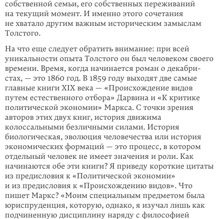
собственной семьи, его собственных переживаний
на текущий момент. И именно этого сочетания
не хватало другим важным историческим замыслам
Толстого.
На что еще следует обратить внимание: при всей
уникальности опыта Толстого он был человеком своего
времени. Время, когда начинается роман о декабри­
стах, — это 1860 год. В 1859 году выходят две самые
главные книги XIX века — «Происхождение видов
путем естественного отбора» Дарвина и «К критике
по­ли­тической экономии» Маркса. С точки зрения
авторов этих двух книг, исто­рия движима
колоссальными безличными силами. История
биологическая, эволюция человечества или история
экономических формаций — это процесс, в котором
отдельный человек не имеет значения и роли. Как
начинаются обе эти книги? Я приведу короткие цитаты
из предисловия к «Политической эко­номии»
и из предисловия к «Происхождению видов». Что
пишет Маркс? «Моим специальным предметом была
юриспруденция, которую, однако, я изу­чал лишь как
подчиненную дисциплину наряду с философией