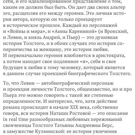
себя, и его идеали­зированное представление о том,
каким он должен был быть. Он дает два своих альтер
эго, расщепляя его между героями. Это личная исто­
рия автора, кото­рую он только проецирует
в историческое прошлое. Каждый из персонажей
и «Войны и мира», и «Анны Карениной» (и Вронский,
и Левин, и князь Андрей, и Пьер) — это душевная
история Толстого, и в обоих случаях это история со­
пер­ничества за женщину, это история любви.
И первоначально героиня влюб­ляется в аристократа,
а потом находит свое подлинное «я», себя и свое
будущее в любви к тому человеку, который является
в данном случае проекцией биогра­фического Толстого.
То, что Левин — автобиографический персонаж
и проекция личности Толстого, общеизвестно, но и про
Пьера это можно говорить с такой же степенью
опреде­ленности. И интересно, что, хотя действие
романа происходит в начале XIX ве­ка, собственно
говоря, вся история Наташи Ростовой — это описание
in real time разнообразных любовных переживаний
свояченицы Толстого Татьяны Андреевны Берс,
в замужестве Кузминской: ее история увлечения