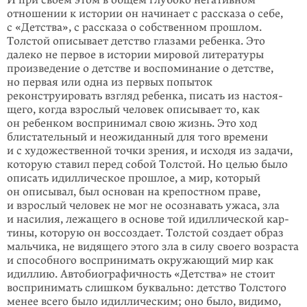
И при своем этом в общем глубоко негативном
отношении к истории он начи­нает с рассказа о себе,
с «Детства», с рассказа о собственном прошлом.
Толстой описывает детство глазами ребенка. Это
далеко не первое в истории мировой литературы
произведение о детстве и воспоминание о детстве,
но первая или одна из первых попыток
реконструировать взгляд ребенка, писать из настоя­
щего, когда взрослый человек описывает то, как
он ребенком воспринимал свою жизнь. Это ход
блистательный и неожиданный для того времени
и с ху­до­же­ственной точки зрения, и исходя из задачи,
которую ставил перед собой Толстой. Но целью было
описать идиллическое прошлое, а мир, который
он опи­сывал, был основан на крепостном праве,
и взрослый человек не мог не осознавать ужаса, зла
и насилия, лежащего в основе той идиллической кар­
тины, которую он воссоздает. Толстой создает образ
мальчика, не видящего этого зла в силу своего возраста
и способного воспринимать окружающий мир как
идиллию. Автобиографичность «Детства» не стоит
воспринимать слишком буквально: детство Толстого
менее всего было идиллическим; оно было, види­мо,