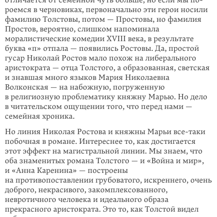
отличается от семейной чуть больше, но если мы по­­­
роемся в черновиках, первоначально эти герои носили
фамилию Толсто­вы, потом — Простовы, но фамилия
Простов, вероятно, слишком напоминала
моралистические комедии XVIII века, в результате
буква «п» отпала — появи­лись Ростовы. Да, простой
гусар Николай Ростов мало похож на либерального
аристократа — отца Толстого, а образованная, светская
и знавшая много языков Мария Николаевна
Волконская — на набожную, погруженную
в религиозную проблематику княжну Марью. Но дело
в читательском ощущении того, что перед нами —
семейная хроника.
Но линия Николая Ростова и княжны Марьи
все-таки
побочная в романе. Интереснее то, как достигается
этот эффект на магистральной линии. Мы зна­ем, что
оба знаменитых романа Толстого — и «Война и мир»,
и «Анна Карени­на» — построены
на противопоставлении грубоватого, искреннего, очень
доб­рого, некрасивого, закомплексованного,
невротичного человека и идеального образа
прекрасного аристократа. Это то, как Толстой видел