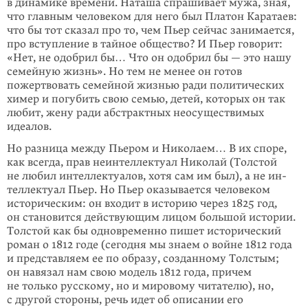
в динамике времени. Наташа спрашивает мужа, зная,
что главным человеком для него был Платон Каратаев:
что бы тот сказал про то, чем Пьер сейчас зани­мается,
про вступление в тайное общество? И Пьер говорит:
«Нет, не одоб­рил бы… Что он одобрил бы — это нашу
семейную жизнь». Но тем не менее он готов
пожертвовать семейной жизнью ради политических
химер и погубить свою семью, детей, которых он так
любит, жену ради абстрактных неосуще­стви­мых
идеалов.
Но разница между Пьером и Николаем… В их споре,
как всегда, прав неинтел­лектуал Николай (Толстой
не любил интеллектуалов, хотя сам им был), а не ин­
тел­лектуал Пьер. Но Пьер оказывается человеком
историческим: он вхо­дит в историю через 1825 год,
он становится действующим лицом боль­шой истории.
Толстой как бы одновременно пишет исторический
роман о 1812 го­де (сегодня мы знаем о войне 1812 года
и представляем ее по образу, созданному Толстым;
он навязал нам свою модель 1812 года, причем
не только русскому, но и мировому читателю), но,
с другой стороны, речь идет об описа­нии его