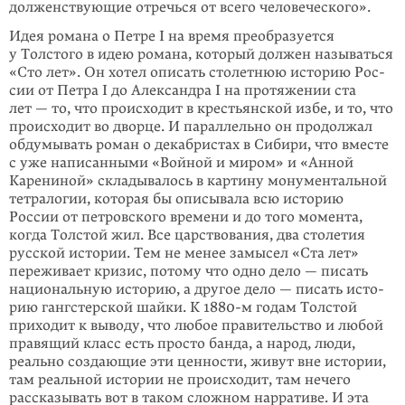
долженствующие отречься от всего человеческого».
Идея романа о Петре I на время преобразуется
у Толстого в идею романа, кото­рый должен называться
«Сто лет». Он хотел описать столетнюю историю Рос­
сии от Петра I до Александра I на протяжении ста
лет — то, что происходит в крестьянской избе, и то, что
происходит во дворце. И параллельно он продол­жал
обдумывать роман о декабристах в Сибири, что вместе
с уже написанными «Войной и миром» и «Анной
Карениной» складывалось в картину монумен­таль­­ной
тетралогии, которая бы описывала всю историю
России от петров­ско­го времени и до того момента,
когда Толстой жил. Все царствования, два столетия
русской истории. Тем не менее замысел «Ста лет»
переживает кризис, потому что одно дело — писать
национальную историю, а другое дело — писать исто­
рию гангстерской шайки. К
1880-м
годам Толстой
приходит к выводу, что лю­бое правительство и любой
правящий класс есть просто банда, а народ, люди,
реально создающие эти ценности, живут вне истории,
там реальной истории не происходит, там нечего
рассказывать вот в таком сложном нарративе. И эта