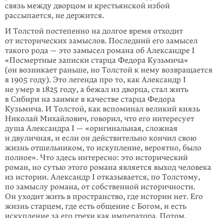
связь между дворцом и крестьянской избой
рассыпается, не держится.
И Толстой постепенно на долгое время отходит
от исторических замыслов. Последний его замысел
такого рода — это замысел романа об Алек­сандре I
«Посмертные записки старца Федора Кузьмича»
(он возникает раньше, но Тол­стой к нему возвращается
в 1905 году). Это легенда про то, как Александр I
не умер в 1825 году, а бежал из дворца, стал жить
в Сибири на заимке в каче­стве старца Федора
Кузьмича. И Толстой, как вспоминал великий князь
Нико­лай Михайлович, говорил, что его интересует
душа Александра I — «ориги­наль­ная, сложная
и двуличная, и если он действительно кончил свою
жизнь от­шель­ником, то искупление, вероятно, было
полное». Что здесь интересно: это исторический
роман, но сутью этого романа является выход человека
из исто­рии. Александр I отказывается, по Толстому,
по замыслу романа, от соб­ствен­ной историчности.
Он уходит жить в пространство, где истории нет. Его
жизнь старцем, где есть общение с Богом, и есть
искупление за его грехи как им­­пера­тора. Потом,