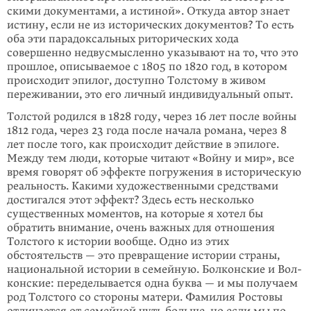
скими документами, а истиной». Откуда автор знает
истину, если не из исторических документов? То есть
оба эти парадоксальных риторических хода
совершенно недвусмысленно указывают на то, что это
прошлое, описы­вае­мое с 1805 по 1820 год, в котором
происходит эпилог, доступно Толстому в живом
переживании, это его личный индивидуальный опыт.
Толстой родился в 1828 году, через 16 лет после войны
1812 года, через 23 года после начала романа, через 8
лет после того, как происходит действие в эпило­ге.
Между тем люди, которые читают «Войну и мир», все
время говорят об эф­фекте погружения в историческую
реальность. Какими художественными сред­­­ствами
достигался этот эффект? Здесь есть несколько
существенных мо­ментов, на которые я хотел бы
обратить внимание, очень важных для отно­шения
Толстого к истории вообще. Одно из этих
обстоятельств — это превра­щение истории страны,
национальной истории в семейную. Болконские и Вол­
конские: переделывается одна буква — и мы получаем
род Толстого со стороны матери. Фамилия Ростовы