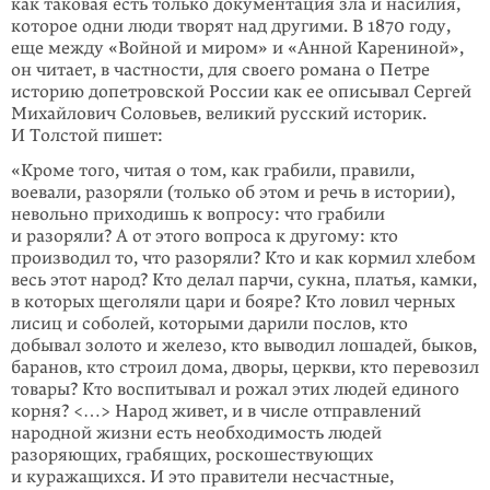
как таковая есть только документация зла и насилия,
которое одни люди творят над другими. В 1870 году,
еще между «Войной и миром» и «Анной Карениной»,
он читает, в частности, для своего романа о Петре
историю допетровской Рос­сии как ее описывал Сергей
Михайлович Соловьев, великий русский историк.
И Толстой пишет:
«Кроме того, читая о том, как грабили, правили,
воевали, разоряли (толь­ко об этом и речь в истории),
невольно приходишь к вопросу: что грабили
и разоряли? А от этого вопроса к другому: кто
производил то, что разоряли? Кто и как кормил хлебом
весь этот народ? Кто делал пар­чи, сукна, платья, камки,
в которых щеголяли цари и бояре? Кто ловил черных
лисиц и соболей, которыми дарили послов, кто
добывал золото и железо, кто выводил лошадей, быков,
баранов, кто строил дома, дво­ры, церкви, кто перевозил
товары? Кто воспитывал и рожал этих людей единого
корня? <…> Народ живет, и в числе отправлений
народной жиз­ни есть необходимость людей
разоряющих, грабящих, роскошествую­щих
и куражащихся. И это правители несчастные,