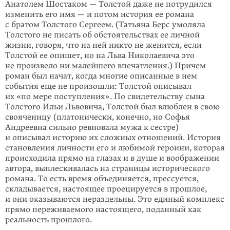
Анатолем Шостаком — Толстой даже не потрудился
изменить его имя — и потом история ее романа
с братом Толстого Сергеем. (Татьяна Берс умоляла
Толстого не пи­сать об обстоятельствах ее личной
жизни, говоря, что на ней никто не женится, если
Толстой ее опишет, но на Льва Николаевича это
не произвело ни малей­ше­го впечатления.) Причем
роман был начат, когда многие описанные в нем
события еще не произошли: Толстой описывал
их «по мере поступления». По сви­детельству сына
Толстого Ильи Львовича, Толстой был влюблен в свою
свояченицу (платонически, конечно, но Софья
Андреевна сильно ревновала мужа к сестре)
и описывал историю их сложных отношений. История
ста­но­вле­ния личности его и любимой героини, которая
происходила прямо на гла­зах и в душе и воображении
автора, выплескивалась на страницы исто­ри­че­ского
романа. То есть время объединяется, прессуется,
складывается, на­стоя­щее проеци­руется в прошлое,
и они оказываются нераздельны. Это единый комп­лекс
прямо переживаемого настоящего, поданный как
реальность прошлого.