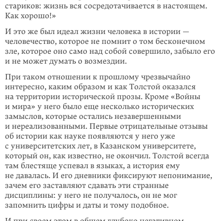
стариков: жизнь вся сосредо­тачивается в настоящем.
Как хорошо!»
И это же был идеал жизни человека в истории —
человечество, которое не пом­нит о том бесконечном
зле, которое оно само над собой совершило, забыло его
и не может думать о возмездии.
При таком отношении к прошлому чрезвычайно
интересно, каким образом и как Толстой оказался
на территории исторической прозы. Кроме «Войны
и ми­ра» у него было еще несколько исторических
замыслов, которые остались незавершенными
и нереализованными. Первые отрицательные отзывы
об ис­то­рии как науке появляются у него уже
с университетских лет, в Казан­ском университете,
который он, как известно, не окончил. Толстой всегда
там бле­стяще успевал в языках, а история ему
не давалась. И его дневники фикси­руют непонимание,
зачем его заставляют сдавать эти странные
дисциплины: у него не получалось, он не мог
запомнить цифры и даты и тому подобное.