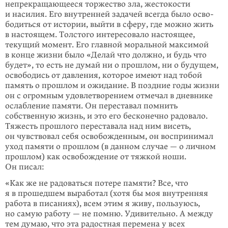
непрекращающееся тор­жество зла, жестокости
и насилия. Его внутренней задачей всегда было осво­
бодиться от истории, выйти в сферу, где можно жить
в настоящем. Толсто­го интересовало настоящее,
текущий момент. Его главной моральной макси­мой
в конце жизни было «Делай что должно, и будь что
будет», то есть не ду­май ни о прошлом, ни о будущем,
освободись от давления, которое имеют над то­бой
память о прошлом и ожидание. В поздние годы жизни
он с огромным удо­влетворением отмечал в дневнике
ослабление памяти. Он переставал пом­нить
собственную жизнь, и это его бесконечно радовало.
Тяжесть прошлого пере­ставала над ним висеть,
он чувствовал себя освобожденным, он восприни­мал
уход памяти о прошлом (в данном случае — о личном
прошлом) как осво­бож­де­ние от тяжкой ноши.
Он писал:
«Как же не радоваться потере памяти? Все, что
я в прошедшем вырабо­тал (хотя бы моя внутренняя
работа в писаниях), всем этим я живу, поль­зуюсь,
но самую работу — не помню. Удивительно. А между
тем думаю, что эта радостная перемена у всех