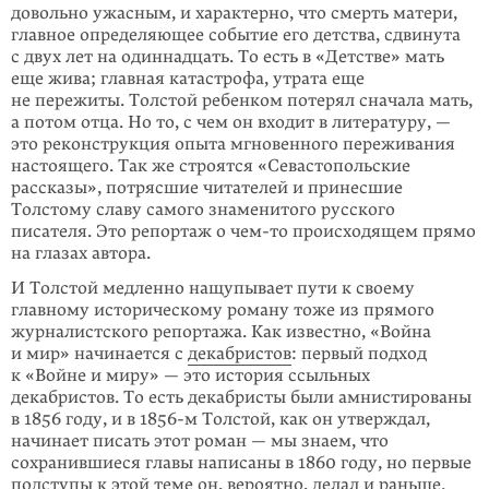
довольно ужасным, и характерно, что смерть матери,
главное определяю­щее событие его детства, сдвинута
с двух лет на одиннадцать. То есть в «Дет­стве» мать
еще жива; главная катастрофа, утрата еще
не пережиты. Толстой ребенком потерял сначала мать,
а потом отца. Но то, с чем он входит в литера­туру, —
это реконструкция опыта мгновенного переживания
настоящего. Так же строятся «Севастопольские
рассказы», потрясшие читателей и принес­шие
Толстому славу самого знаменитого русского
писателя. Это репортаж о
чем-то
происходящем прямо
на глазах автора.
И Толстой медленно нащупывает пути к своему
главному историческому рома­ну тоже из прямого
журналистского репортажа. Как известно, «Война
и мир» начинается с
декабристов
: первый подход
к «Войне и миру» — это история ссыльных
декабристов. То есть декабристы были амнистированы
в 1856 году, и в
1856-м
Толстой, как он утверждал,
начинает писать этот роман — мы знаем, что
сохранившиеся главы написаны в 1860 году, но первые
подступы к этой теме он, вероятно, делал и раньше.