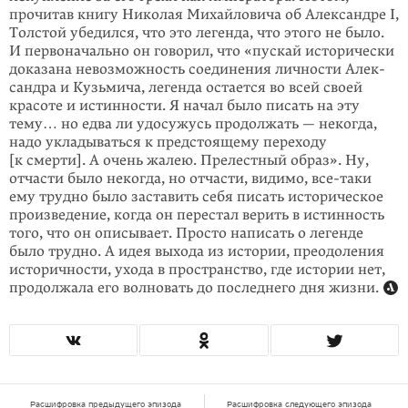
прочитав книгу Николая Михайловича об Александ­ре I,
Толстой убедился, что это легенда, что этого не было.
И первоначально он говорил, что «пускай исторически
доказана невозможность соединения лич­ности Алек­
сан­д­ра и Кузьмича, легенда остается во всей своей
красоте и истин­ности. Я начал было писать на эту
тему… но едва ли удосужусь про­дол­жать — некогда,
надо укладываться к предстоящему переходу
[к смерти]. А очень жалею. Преле­стный образ». Ну,
отчасти было некогда, но отчасти, ви­димо,
все-таки
ему труд­но было заставить себя писать историческое
произве­дение, когда он пере­стал верить в истинность
того, что он описывает. Просто написать о легенде
было трудно. А идея выхода из истории, преодоления
исто­ричности, ухода в пространство, где истории нет,
продолжала его волновать до последнего дня жизни.
Расшифровка предыдущего эпизода
Расшифровка следующего эпизода