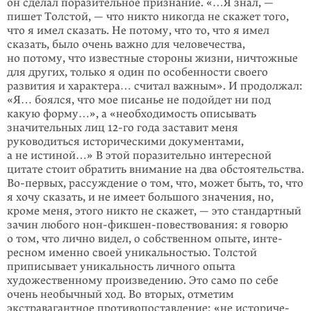
он сделал поразительное признание. «…Я знал, —
пишет Тол­стой, — что никто никогда не скажет того,
что я имел сказать. Не потому, что то, что я имел
сказать, было очень важно для человечества,
но потому, что изве­стные стороны жизни, ничтожные
для других, только я один по особен­но­сти своего
развития и характера… считал важным». И продолжал:
«Я… боялся, что мое писанье не подойдет ни под
какую форму…», а «необходимость описы­вать
значительных лиц
12-го
года заставит меня
руководиться истори­ческими документами,
а не истиной…» В этой поразительно интересной
цитате стоит обратить внимание на два обстоятельства.
Во-первых
, рассуждение о том, что, может быть, то, что
я хочу сказать, и не имеет большого значения, но,
кроме меня, этого никто не скажет, — это стандартный
зачин любого
нон-фикшен
-повествования: я говорю
о том, что лично видел, о собственном опыте, инте­
ресном именно своей уникальностью. Толстой
приписывает уникальность лич­ного опыта
художественному произведению. Это само по себе
очень необыч­ный ход. Во вторых, отметим
экстравагантное противопоставление: «не исто­ри­че­