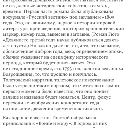
интересовала длящаяся жизнь. Он пытался воссоздать
не отда­лен­ные исторические события, а сам ход
времени. Первая часть романа была опубликована
в журнале «Русский вестник» под заглавием «1805
год». Это,
по-видимому
, первое в истории мировой
литературы произведение, в ко­тором хронологический
маркер, номер года, вынесен в заглавие. (Роман Гюго
«Девя­но­сто третий год» начал публиковаться девять
лет спустя.) Но важно даже не это, а то, что название,
обозначенное цифрой года, века, определением эпо­хи,
обычно указывает на специфику исторического
периода, который будет описываться. Это
не сегодняшнее время, это 1793 год, золотой век, эпоха
Воз­ро­ж­дения, то, что прошло и кончилось.
Толстовский нарратив, толстовское повествование
было устроено таким образом, что читателю с самого
первого момента было известно, что оно пойдет
дальше и название будет меняться. Центр, фокус
переходил с изображения конкретного года
на описание движе­ния времени как такового.
Как хорошо известно, Толстой набрасывал
предисловия к «Войне и миру». В одном из них