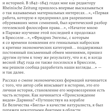
и историей. В 1842–1843 годах мне как редактору
Rheinische Zeitung пришлось впервые высказываться
о так называемых материальных интересах…», «Первая
работа, которую я предпринял для разрешения
обуревавших меня сомнений, был кри­тический разбор
гегелевской философии права…», «Начатое мною
в Париже изучение этой последней я продолжал
в Брюсселе…», «Фридрих Энгельс, с ко­то­рым
я со времени появления его гениальных набросков
к критике экономи­ческих категорий… поддерживал
постоянный письменный обмен мнениями, пришел
другим путем к тому же результату, что и я; и когда
весной 1845 года он также поселился в Брюсселе,
мы решили сообща разработать наши взгля­ды…» —
и так далее.
Рассказ о смене экономических формаций начинается
с того, что автор себя вписывает в историю, это его
личная история, становление его мировоззрения есть
часть истории. Как начинается «Происхождение
видов» Дарвина? «Путе­шествуя на корабле
Ее Величества «Бигль» в качестве натуралиста, я был
по­ражен некоторыми фактами в области