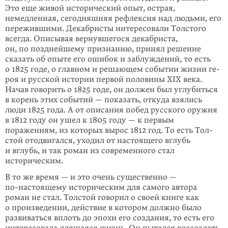
Это еще живой исторический опыт, острая,
немедленная, сегодняшняя рефлексия над людьми, его
пережившими. Дека­бри­сты интересовали Толстого
всегда. Описывая вернувшегося декабриста,
он, по позднейшему признанию, принял решение
сказать об опыте его ошибок и заблуждений, то есть
о 1825 годе, о главном и решающем событии жизни ге­
роя и русской истории первой половины XIX века.
Начав говорить о 1825 годе, он должен был углубиться
в корень этих событий — показать, откуда взялись
люди 1825 года. А от описания побед русского оружия
в 1812 году он ушел к 1805 году — к первым
поражениям, из которых вырос 1812 год. То есть Тол­
стой отодвигался, уходил от настоящего вглубь
и вглубь, и так роман из совре­мен­ного стал
историческим.
В то же время — и это очень существенно —
по-настоящему
историческим для самого автора
роман не стал. Толстой говорил о своей книге как
о произ­веде­нии, действие в котором должно было
развиваться вплоть до эпохи его созда­ния, то есть его