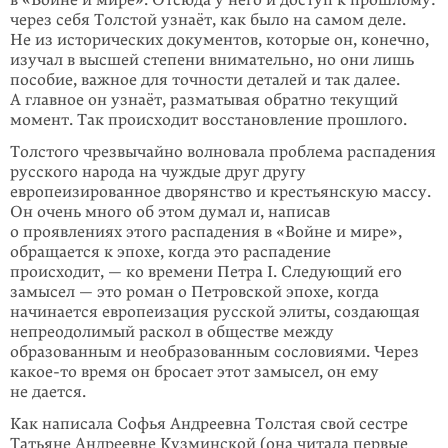
в «Войне и мире». Отсюда у него и доступ к прошлому:
через себя Толстой узнаёт, как было на са­мом деле.
Не из исторических документов, которые он, конечно,
изучал в выс­шей степени внимательно, но они лишь
пособие, важное для точности деталей и так далее.
А главное он узнаёт, разматывая обратно текущий
момент. Так про­исходит восстановление прошлого.
Толстого чрезвычайно волновала проблема распадения
русского народа на чуж­­дые друг другу
европеизированное дворянство и крестьянскую массу.
Он очень много об этом думал и, написав
о проявлениях этого распадения в «Вой­не и мире»,
обращается к эпохе, когда это распадение
происходит, — ко времени Петра I. Следующий его
замысел — это роман о Петровской эпохе, когда
начинается европеизация русской элиты, создающая
непреодолимый раскол в обществе между
образованным и необразованным сословиями. Через
какое-то
время он бросает этот замысел, он ему
не дается.
Как написала Софья Андреевна Толстая свой сестре
Татьяне Андреевне Кузмин­ской (она читала первые