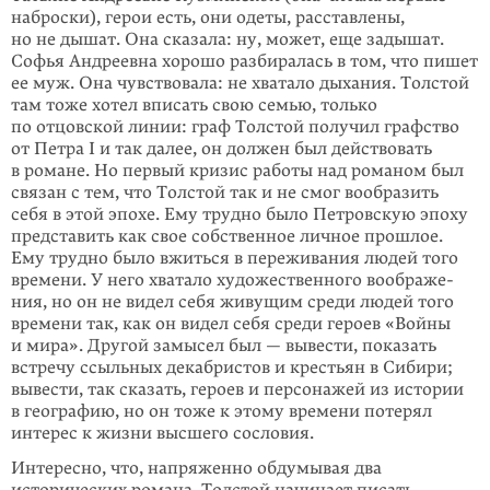
наброски), герои есть, они одеты, расставлены,
но не ды­­шат. Она сказала: ну, может, еще задышат.
Софья Андреевна хорошо раз­биралась в том, что пишет
ее муж. Она чувствовала: не хватало дыхания. Толстой
там тоже хотел вписать свою семью, только
по отцовской линии: граф Толстой получил графство
от Петра I и так далее, он должен был действовать
в романе. Но первый кризис работы над романом был
связан с тем, что Толстой так и не смог вообразить
себя в этой эпохе. Ему трудно было Петровскую эпоху
представить как свое собственное личное прошлое.
Ему трудно было вжиться в переживания людей того
времени. У него хватало художественного воображе­
ния, но он не видел себя живущим среди людей того
времени так, как он видел себя среди героев «Войны
и мира». Другой замысел был — вывести, показать
встречу ссыльных декабристов и крестьян в Сибири;
вывести, так сказать, ге­роев и персонажей из истории
в географию, но он тоже к этому времени поте­рял
интерес к жизни высшего сословия.
Интересно, что, напряженно обдумывая два