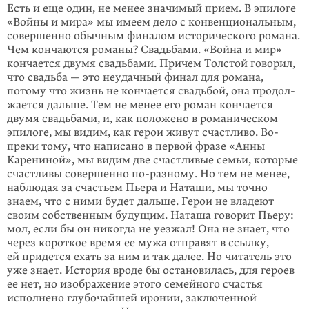
Есть и еще один, не менее значимый прием. В эпилоге
«Войны и мира» мы име­ем дело с конвенциональным,
совершенно обычным финалом исто­рического романа.
Чем кончаются романы? Свадьбами. «Война и мир»
кон­чается двумя свадьбами. Причем Толстой говорил,
что свадьба — это неудач­ный финал для романа,
потому что жизнь не кончается свадьбой, она продол­
жается дальше. Тем не менее его роман кончается
двумя свадьбами, и, как по­ложено в романическом
эпилоге, мы видим, как герои живут счастливо. Во­
преки тому, что написано в первой фразе «Анны
Карениной», мы видим две счастливые семьи, которые
счастливы совершенно
по-разному
. Но тем не ме­нее,
наблюдая за счастьем Пьера и Наташи, мы точно
знаем, что с ними будет дальше. Герои не владеют
своим собственным будущим. Наташа говорит Пье­ру:
мол, если бы он никогда не уезжал! Она не знает, что
через короткое время ее мужа отправят в ссылку,
ей придется ехать за ним и так далее. Но читатель это
уже знает. История вроде бы остановилась, для героев
ее нет, но изображе­ние этого семейного счастья
исполнено глубочайшей иронии, заключенной