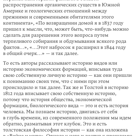
распространения органических существ в Южной
Америке и геологических отношений между
прежними и современ­ными обитателями этого
континента», «По возвращении домой я в 1837 году
пришел к мысли, что, может быть,
что-нибудь
можно
сделать для разрешения этого вопроса путем
терпеливого собирания и обдумывания всякого рода
фак­тов…», «…Этот набросок я расширил в 1844 году
в общий очерк…» — и так далее.
То есть авторы рассказывают историю видов или
историю экономических фор­маций, вписывая туда
свою собственную личную историю — как они пришли
к пониманию своих тем, что с ними при этом
происходило и так далее. Так же и Толстой в историю
1812 года вписывает свою собственную историю,
потому что история общества, экономической
формации, биологического вида — это и есть история
человека. Мы познаем историю, двигаясь от себя
в глубь време­ни, из современного положения мы идем
обратно, разматывая этот клубок. Это и есть
толстовская философия истории — как она изложена