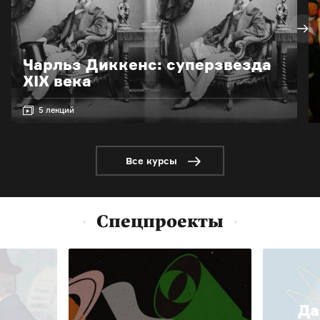
Чарльз Диккенс: суперзвезда
XIX века
5 лекций
Все курсы
Спецпроекты
Да