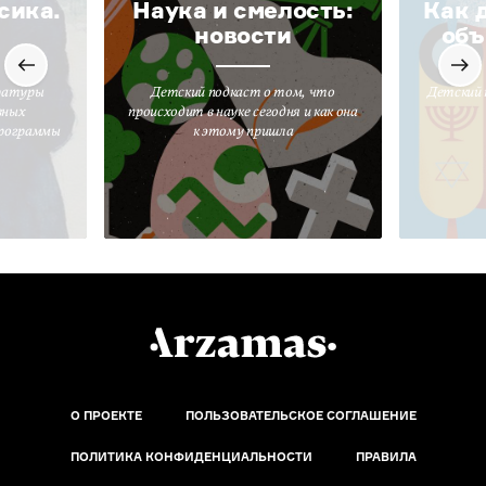
сика.
Наука и смелость:
Как 
новости
объ
ратуры
Детский подкаст о том, что
Детский 
вных
происходит в науке сегодня и как она
программы
к этому пришла
О ПРОЕКТЕ
ПОЛЬЗОВАТЕЛЬСКОЕ СОГЛАШЕНИЕ
ПОЛИТИКА КОНФИДЕНЦИАЛЬНОСТИ
ПРАВИЛА