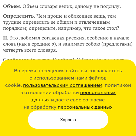
Объем
. Объем словаря велик, одному не подсилу.
Определить.
Чем проще и обиходнее вещь, тем
труднее определить ее общим и отвлеченным
порядком; определите, например, что такое стол?
П
. Это любимая согласная русских, особенно в начале
слова (как в средине
о
), и занимает собою (предлогами)
четверть всего словаря.
Сообщник
(в гнезде
Сообща
). У Грима было много
сообщников в составлении словаря.
Во время посещения сайта вы соглашаетесь
Справить
. Править набор для печати, держать
с использованием нами файлов
корректуру. Больше листа в день этого словаря
cookie,
пользовательским соглашением
, политикой
не справишь, глаз не станет.
в отношении обработки
персональных
В качестве своеобразного «приношения потомков»
данных
и даете свое согласие
подвигу Даля можно рассматривать пример
на обработку
персональных данных
из составленного Г. О. Винокуром и С. И. Ожеговым
четвертого тома словаря под редакцией Ушакова:
Хорошо
Сотрудник
. Даль составил свой словарь один, без
сотрудников.