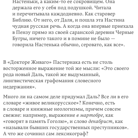
Настеньки, а
каким-то
ее сокро­вищем. Она
держала его у себя под подушкой. Читала
и перечитывала каждодневно. Как старовер
Библию. От него, от Даля, и пошла эта Настина
чудная русская речь. А когда она впервые приехала
в Пензу прямо из своей саранской деревни Черные
Бугры, ничего такого и в помине не было —
говорила Настенька обычно, серовато, как все».
В «Докторе Живаго» Пастернака есть не столь
восторженное выражение той же мысли: «Это своего
рода новый Даль, такой же выдуманный,
лингвистическая графомания словесного
недержания».
Много ли на самом деле придумал Даль? Все ли в его
словаре «живое велико­русское»? Конечно, есть
в словаре и книжные неологизмы, причем совсем
свежие: например, выражение
в мартобре
, как
«говорят в память Гоголю», и слово
декабрист
, как
«называли бывших государственных преступников».
А что же сочинил сам лексикограф?