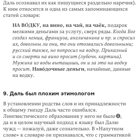
Даль осознавал их как пишущиеся раздельно наречия).
К ним относится и одна из самых запоминающихся
статей словаря:
НА ВÓДКУ, на вино, на чай, на чаёк,
подарок
мелкими деньгами за услугу, сверх ряды.
Когда Бог
создал немца, француза, англичанина и пр. и спросил
их, довольны ли они, то они отозвались довольными;
русский также, но попросил на водку.
Приказный
и со смерти на вино просит (лубочн. картина).
Мужика из воды вытащишь, он и за это на водку
просит
.
Навóдочные деньги
, начайные, данные
на водку.
9. Даль был плохим этимологом
В установлении родства слов и их принадлежности
к общему гнезду Даль часто ошибался.
Лингвистического образования у него не было
,
да и в целом науч­ный подход к языку был Далю
чужд — пожалуй, даже сознательно. В «Напут­ном
слове» к словарю он признавался, что с грамматикой