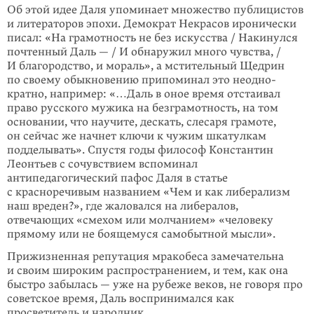
Об этой идее Даля упоминает множество публицистов
и литераторов эпохи. Демократ Некрасов иронически
писал: «На грамотность не без искусства / Накинулся
почтенный Даль — / И обнаружил много чувства, /
И благородство, и мораль», а мстительный Щедрин
по своему обыкновению припоминал это неодно­
кратно, например: «…Даль в оное время отстаивал
право русского мужи­ка на безграмотность, на том
основании, что научите, дескать, слесаря грамоте,
он сейчас же начнет ключи к чужим шкатулкам
подделывать». Спустя годы философ
Константин
Леонтьев с сочувствием вспоминал
антипедагогический пафос Даля в статье
с красноречивым названием «Чем и как либерализм
наш вреден?», где жаловался на либералов,
отвечающих «смехом или молчанием» «человеку
прямому или не боящемуся самобытной мысли».
Прижизненная репутация мракобеса замечательна
и своим широким распро­странением, и тем, как она
быстро забылась — уже на рубеже веков, не говоря про
советское время, Даль воспринимался как
просветитель и народник.