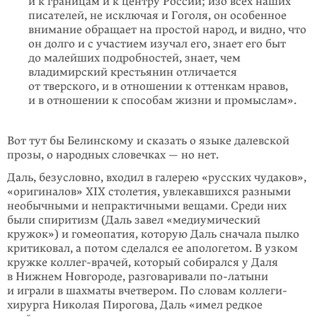
и к границам и к центру России; изо всех наших
писателей, не исключая и Гоголя, он особенное
внимание обращает на простой народ, и видно, что
он долго и с участием изучал его, знает его быт
до малейших подробностей, знает, чем
владимирский крестьянин отличается
от тверского, и в отношении к оттенкам нравов,
и в отно­шении к способам жизни и промыслам».
Вот тут бы Белинскому и сказать о языке далевской
прозы, о народных словечках — но нет.
Даль, безусловно, входил в галерею «русских чудаков»,
«оригиналов» XIX сто­летия, увлекавшихся разными
необычными и непрактичными вещами. Среди них
были спиритизм (Даль завел «медиумический
кружок») и гомеопатия, которую Даль сначала пылко
критиковал, а потом сделался ее апологетом. В узком
кружке коллег-врачей, который собирался у Даля
в Нижнем Новго­роде, разговаривали
по-латыни
и играли в шахматы вчетвером. По словам коллеги-
хирурга Николая Пирогова, Даль «имел редкое