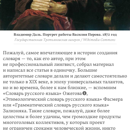
Владимир Даль. Портрет работы Василия Перова. 1872 год
Государственная Третьяковская галерея / Wikimedia Commons
Пожалуй, самое впечатляющее в истории создания
словаря — то, как его автор, при этом
не профессиональный лингвист, собрал материал
и написал все ста­тьи в одиноч­ку. Большие
авторитетные словари делали и делают самостоя­тельно
не только в XIX веке, в эпоху универсальных талантов,
но и во времена, более к нам близ­кие, — вспомним
«Словарь русского языка» Ожегова
,
«Этимологический словарь русского языка» Фасмера
или «Грамматический словарь русского языка»
Зализняка. Такие словари, пожалуй, даже более
целостны и более удачны, чем громоздкие продукты
многоголовых коллек­тивов, у которых проект
не ограничен сроками человеческой жизни, никто