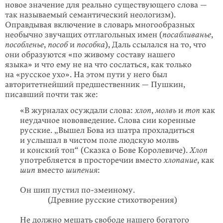
новое значение для реально существующего слова —
так называемый семантический неологизм).
Оправдывая включение в словарь многообразных
необычно звучащих отглагольных имен (
посабли­ванье
,
пособ­ленье
,
пособ
и
пособка
), Даль ссылался на то, что
они образуются «по живому составу нашего
языка» и что ему не на что сослаться, как только
на «русское ухо». На этом пути у него был
авторитетнейший предшествен­ник — Пушкин,
писавший почти так же:
«В журналах осуждали слова:
хлоп
,
молвь
и
топ
как
неудачное нововведение. Слова сии коренные
русские. „Вышел Бова из шатра прохладиться
и услышал в чистом поле людскую молвь
и конский топ“ (Сказка о Бове Королевиче).
Хлоп
употребляется в просторечии вместо
хлопание
, как
шип
вместо
шипения
:
Он шип пустил
по-змеиному
.
(Древние русские стихотворения)
Не должно мешать свободе нашего богатого