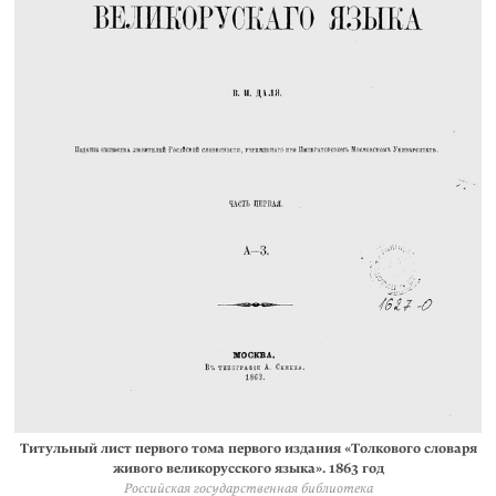
Титульный лист первого тома первого издания «Толкового словаря
живого великорусского языка». 1863 год
Российская государственная библиотека