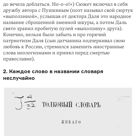
до ве­чела доблаться. Но-о-о!») Сюжет включал в себя
дружбу автора с Пушкиным (поэт называл свой сюртук
«выползиной», услышав от доктора Даля это народ­ное
название сброшенной змеиной шкуры, а потом Даль
свято хранил проби­тую пулей «выползину» друга).
Конечно, нельзя было забыть и про горячий
патриотизм Даля (сын датчанина подчеркивал свою
любовь к России, стре­мился заменить иностранные
слова неологизмами и принял перед смертью
православие).
2. Каждое слово в названии словаря
неслучайно