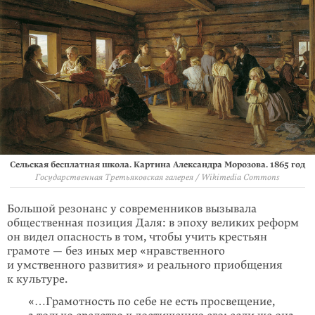
Сельская бесплатная школа. Картина Александра Морозова. 1865 год
Государственная Третьяковская галерея / Wikimedia Commons
Большой резонанс у современников вызывала
общественная позиция Даля: в эпоху великих реформ
он видел опасность в том, чтобы учить крестьян
грамоте — без иных мер «нравственного
и умственного развития» и реального приобщения
к культуре.
«…Грамотность по себе не есть просвещение,