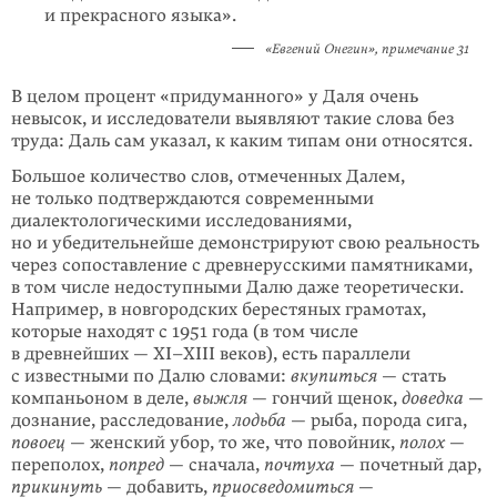
и прекрасного языка».
«Евгений Онегин», примечание 31
В целом процент «придуманного» у Даля очень
невысок, и исследователи выявляют такие слова без
труда: Даль сам указал, к каким типам они относятся.
Большое количество слов, отмеченных Далем,
не только подтверждаются современными
диалектологическими исследованиями,
но и убедительнейше демонстрируют свою реальность
через сопоставление с древнерусскими памятниками,
в том числе недоступными Далю даже теоретически.
Например, в новгородских берестяных грамотах,
которые находят с 1951 года (в том числе
в древнейших — XI–XIII веков), есть параллели
с известными по Далю слова­ми:
вкупиться
— стать
компаньоном в деле,
выжля
— гончий щенок,
доведка
—
дознание, расследование,
лодьба
— рыба, порода сига,
повоец
— женский убор, то же, что повойник,
полох
—
переполох,
попред
— сначала,
почтуха
— почет­ный дар,
прикинуть
— добавить,
приосведомиться
—