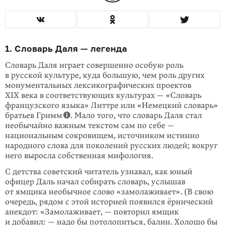
1. Словарь Даля — легенда
Словарь Даля играет совершенно особую роль
в русской культуре, куда боль­шую, чем роль других
монументальных лексикографических проектов
XIX века в соответствующих культурах — «Словарь
французского языка» Литтре или «Немецкий словарь»
братьев Гримм
. Мало того, что словарь Даля стал
необы­чайно важным текстом сам по себе —
национальным сокровищем, источником истинно
народного слова для поколений русских людей; вокруг
него выросла собственная мифология.
С детства советский читатель узнавал, как юный
офицер Даль начал собирать словарь, услышав
от ямщика необычное слово «замолаживает». (В свою
оче­редь, рядом с этой историей появился ёрнический
анекдот: «Замолаживает, — повторил ямщик
и добавил: — надо бы потолопиться, балин. Холошо бы