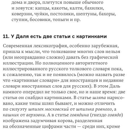
дома и двора, плетутся повыше обычного
и зовутся: капцы, какоты, калти, бахилки,
коверзни, чуйки, постолики, шептуны, бахоры,
ступни, босовики, топыги и пр.
11. У Даля есть две статьи с картинками
Современная лексикография, особенно зарубежная,
пришла к мысли, что тол­кование многих слов нельзя
(или неоправданно сложно) давать без графиче­ской
иллюстрации. Но полноценного авторитетного
иллюстрированного русского толкового словаря пока,
к сожалению, так и не появилось (можно назвать разве
что «картинные словари» для иностранцев и недавние
словари иностранных слов для русских). В этом Даль
намного опередил не только свое, но и наше время: две
статьи он снабдил картинками. В статье
шляпа
нарисо­
вано, какие типы шляп бывают, и можно отличить
по силуэту
шпилек москов­ский
от
шпилька ровного
, а
кашник
от
верховки
. А в статье
говядина
(гнездо
говядо
)
изображена задумчивая корова, разделенная
на обозначенные цифрами части — среди них, кроме