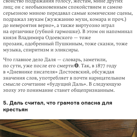
свойство подражания голосу, жестам, мине других
лиц; он с необыкновенным спокойствием и самою
серьезною миною передавал самые комические сцены,
подражал звукам (жужжанию мухи, комара и проч.)
до невероятия верно», а также виртуозно играл
на органчике (губной гармошке). В этом он напоминал
князя Владимира Одоевского — тоже
прозаик, одобренный Пушкиным, тоже сказки, тоже
музыка, спиритизм и эликсиры.
Что главное дело Даля — словарь, заметили,
по сути, уже после его смерти
. Так, в 1877 году
в «Дневнике писателя» Достоевский, обсуждая
значения слов, употребляет в почти нарицательном
смысле сочетание «будущий Даль». В следующую
эпоху это понимание станет общепризнанным.
5. Даль считал, что грамота опасна для
крестьян