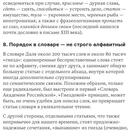
осведомиться при случае,
присловье
— дурная слава,
сдеть
— снять,
способиться
— устроить дело,
ста­ток
—
имущество,
тула
— укромное место,
черевная
рыба —
непотрошеная; а также с фразеологизмами
пропасть
из глаз
,
кланяйся деньгам своим
(послед­ний нашелся
почти дословно в письме XIII века).
8. Порядок в словаре — не строго алфавитный
В словаре Даля около 200 тысяч слов и около 80 тысяч
«гнезд»: однокоренные бесприставочные слова стоят
не по алфавиту, сменяя друг друга, а занимают общую
большую статью с отдельного абзаца, внутри которой
иногда допол­нительно сгруппированы
по семантическим связям. Похожим образом, только
еще радикальнее, был выстроен и первый «Словарь
Академии Российской». «Гнездовой» принцип, может
быть, не очень удобен для поиска слов, но пре­вращает
статьи словаря в увлекательное чтение.
С другой стороны, отдельными статьями, что также
непривычно для нашего вре­мени, стоят предложно-
падежные сочетания, «выпавшие» из гнезда (очевид­но,