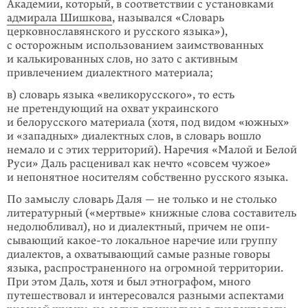
Академии, который, в соответствии с установ­ками
адмирала Шишкова
, назывался «Словарь
церковнославянского и русского языка»),
с осторожным использованием заимствованных
и калькированных слов, но зато с активным
привлечением диалектного материала;
в) словарь языка «великорусского», то есть
не претендующий на охват украин­ского
и белорусского материала (хотя, под видом «южных»
и «западных» диа­лектных слов, в словарь вошло
немало и с этих территорий). Наречия «Малой и Белой
Руси» Даль расценивал как нечто «совсем чужое»
и непонятное носителям собственно русского языка.
По замыслу словарь Даля — не только и не столько
литературный («мертвые» книжные слова составитель
недолюбливал), но и диалектный, причем не опи­
сывающий
какое-то
локальное наречие или группу
диалектов, а охватывающий самые разные говоры
языка, распространенного на огромной территории.
При этом Даль, хотя и был этнографом, много
путешествовал и интересовался разными аспектами