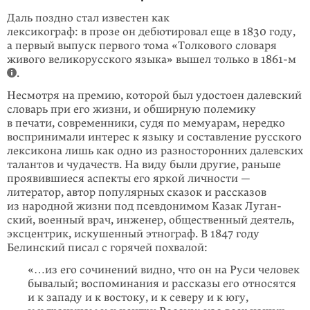
Даль поздно стал известен как
лексикограф: в прозе он дебютировал еще в 1830 году,
а первый выпуск первого тома «Толкового словаря
живого великорусского языка» вышел только в 1861-м
.
Несмотря на премию, которой был удостоен далевский
словарь при его жизни, и обширную полемику
в печати, современники, судя по мемуарам, нередко
воспринимали интерес к языку и составление русского
лексикона лишь как одно из разносторонних далевских
талантов и чудачеств. На виду были другие, раньше
проявившиеся аспекты его яркой личности —
литератор, автор попу­лярных сказок и рассказов
из народной жизни под псевдонимом Казак Луган­
ский, военный врач, инженер, общественный деятель,
эксцентрик, искушен­ный этнограф. В 1847 году
Белинский писал с горячей похвалой:
«…из его сочинений видно, что он на Руси человек
бывалый; воспо­минания и рассказы его относятся
и к западу и к востоку, и к северу и к югу,