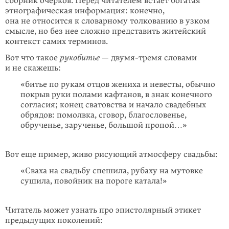
сборник очерков. Перед читателем встает богатая
этногра­фическая информация: конечно,
она не относится к словарному толкованию в узком
смысле, но без нее сложно представить житейский
контекст самих терминов.
Вот что такое
рукобитье
— двумя-тремя словами
и не скажешь:
«битье по рукам отцов жениха и невесты, обычно
покрыв руки полами кафтанов, в знак конечного
согласия; конец сватовства и начало свадеб­ных
обрядов: помолвка, сговор, благословенье,
обрученье, зарученье, большой пропой…»
Вот еще пример, живо рисующий атмосферу свадьбы:
«Сваха на свадьбу спешила, рубаху на мутовке
сушила, повойник на пороге катала!»
Читатель может узнать про эпистолярный этикет
предыдущих поколений: