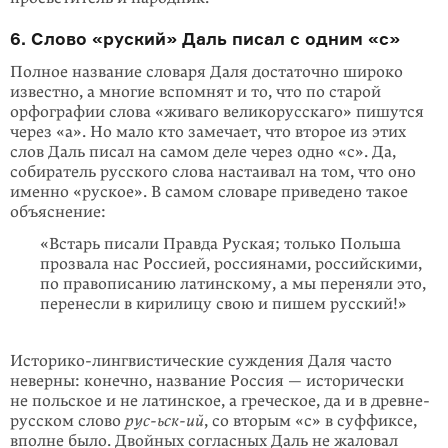
6. Слово «руский» Даль писал с одним «с»
Полное название словаря Даля достаточно широко
известно, а многие вспом­нят и то, что по старой
орфографии слова «живаго великорусскаго» пишутся
через «а». Но мало кто замечает, что второе из этих
слов Даль писал на самом деле через одно «с». Да,
собиратель русского слова настаивал на том, что оно
именно «руское». В самом словаре приведено такое
объяснение:
«Встарь писали Правда Руская; только Польша
прозвала нас Россией, россиянами, российскими,
по правописанию латинскому, а мы пере­няли это,
перенесли в кирилицу свою и пишем русский!»
Историко-лингвистические суждения Даля часто
неверны: конечно, название Россия — исторически
не польское и не латинское, а греческое, да и в древне­
русском слово
рус-ьск-ий
, со вторым «с» в суффиксе,
вполне было. Двойных согласных Даль не жаловал