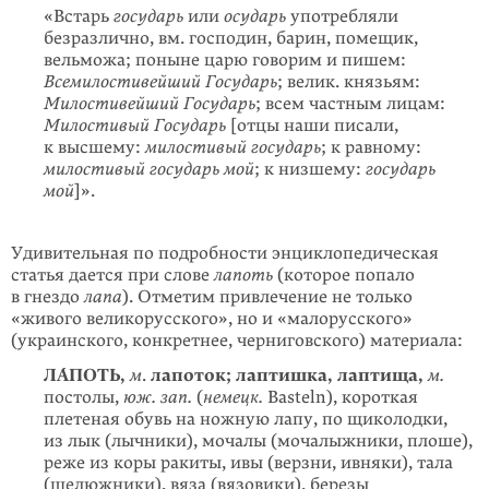
«Встарь
государь
или
осударь
употребляли
безразлично, вм. господин, барин, помещик,
вельможа; поныне царю говорим и пишем:
Всемило­стивейший Государь
; велик. князьям:
Милостивейший Государь
; всем частным лицам:
Милостивый Государь
[отцы наши писали,
к высшему:
милостивый государь
; к равному:
милостивый государь мой
; к низшему:
государь
мой
]».
Удивительная по подробности энциклопедическая
статья дается при слове
лапоть
(которое попало
в гнездо
лапа
). Отметим привлечение не только
«живого великорусского», но и «малорусского»
(украинского, конкретнее, черниговского) материала:
ЛÁПОТЬ,
м
.
лапоток;
лаптишка, лаптища,
м.
постолы,
юж. зап.
(
немецк.
Ваsteln), короткая
плетеная обувь на ножную лапу, по щиколодки,
из лык (лычники), мочалы (мочалыжники, плоше),
реже из коры ракиты, ивы (верзни, ивняки), тала
(шелюжники), вяза (вязовики), березы