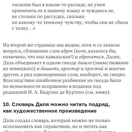
«искони был в
каком-то
разладе, не умея
применять ее к нашему языку и чуждаясь ее,
не столько по рассудку, сколько
по
какому-то
темному чувству, чтобы она не сбила
с толку…»
На второй же странице мы видим, хотя и со знаком
вопроса, сближение слов
абрек
(хотя, казалось бы,
помечено, что оно кавказское!) и
обрекаться
. Далее,
Даль объединяет в одном гнезде
дышло
(заимствование
из немецкого) и
ды­шать
,
простор
и
простой
и многие
другие, а ряд однокоренных слов, наоборот, не сводит.
Впоследствии ошибочное разбиение на гнезда было
по возможности исправлено в издании под
редакцией И. А. Бодуэна де Куртенэ (см. ниже).
10. Словарь Даля можно читать подряд,
как художественное произведение
Даль создал словарь, который можно не только
использовать как справочник, но и читать как