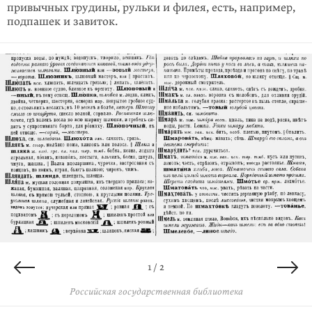
привычных грудины, рульки и филея, есть, напри­мер,
подпашек и завиток.
2 / 2
1 / 2
Российская государственная библиотека
Российская государственная библиотека