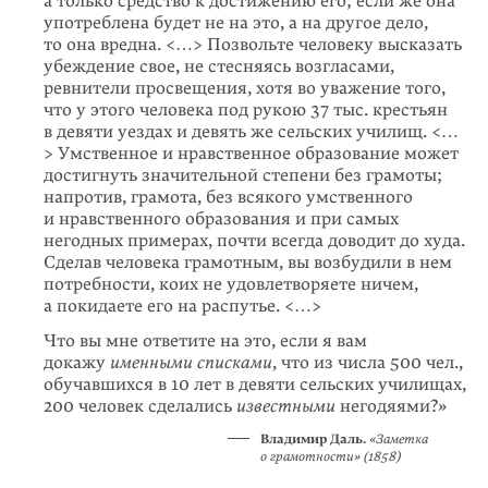
а только средство к дости­жению его; если же она
употреблена бу­дет не на это, а на другое дело,
то она вредна. <…> Позвольте человеку высказать
убеждение свое, не стесняясь воз­гласами,
ревнители просвещения, хотя во уважение того,
что у это­го человека под рукою 37 тыс. крестьян
в девяти уездах и девять же сельских училищ. <…
> Умственное и нравственное образо­вание может
достиг­нуть значительной степени без грамоты;
напротив, грамота, без всякого умственного
и нравственного образования и при самых
негодных примерах, почти всегда доводит до худа.
Сделав чело­века грамотным, вы возбудили в нем
потребности, коих не удовлетво­ряете ничем,
а покидаете его на распутье. <…>
Что вы мне ответите на это, если я вам
докажу
именными списка­ми
, что из числа 500 чел.,
обучавшихся в 10 лет в девяти сельских учили­щах,
200 человек сделались
известными
негодяями?»
Владимир Даль.
«Заметка
о грамотности» (1858)