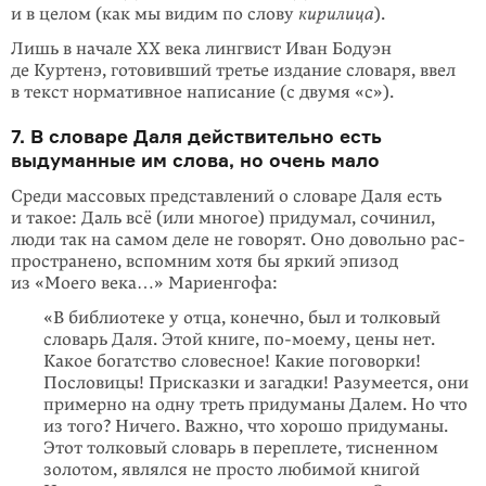
и в целом (как мы видим по слову
кирилица
).
Лишь в начале XX века лингвист Иван Бодуэн
де Куртенэ, готовивший третье издание словаря, ввел
в текст нормативное написание (с двумя «с»).
7. В словаре Даля действительно есть
выдуман­ные им слова, но очень мало
Среди массовых представлений о словаре Даля есть
и такое: Даль всё (или мно­гое) придумал, сочинил,
люди так на самом деле не говорят. Оно довольно рас­
пространено, вспомним хотя бы яркий эпизод
из «Моего века…» Мариенгофа:
«В библиотеке у отца, конечно, был и толковый
словарь Даля. Этой кни­ге,
по-моему
, цены нет.
Какое богатство словесное! Какие поговорки!
Пословицы! Присказки и загадки! Разумеется, они
примерно на одну треть придуманы Далем. Но что
из того? Ничего. Важно, что хорошо придуманы.
Этот толковый словарь в переплете, тисненном
золотом, являлся не просто любимой книгой