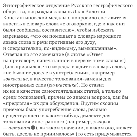
Этнографическое отделение Русского географического
общества, награждая словарь Даля Золотой
Константиновской медалью, попросило составителя
вносить в словарь слова «с оговоркою, где и как они
были сообщены соста­вителю», чтобы избежать
нарекания, «что он помещает в словарь народного
языка слова и речи противные его духу,
и следовательно,
по-видимому
, вымышленные».
Отвечая на это замечание (в статье «Ответ
на приговор», напечатанной в первом томе словаря)
Даль признался, что изредка вводит в словарь слова,
«не бывшие доселе в употреблении», например
ловкосилие
, в качестве толкования-замены для
иностранных слов (
гимнастика
). Но ставит
их не в качестве самостоятельных статей, а только
среди толкований, причем со знаком вопроса, как бы
«предлагая» их для обсуждения. Другим схожим
приемом было употребление слова, реально
существующего в
каком-нибудь
диалекте для
толкования иностранного (например,
живуля
—
автомат
), «в таком значении, в каком оно, может
быть, досель не принима­лось» (то есть придумывается