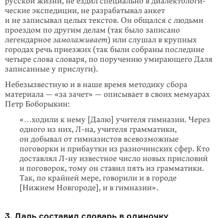
русской жизни, не ездил специально в диалектологи­
ческие экспедиции, не разрабатывал анкет
и не записывал целых текстов. Он общался с людьми
проездом по другим делам (так было записано
легендарное
замола­живает
) или слушал в крупных
городах речь приезжих (так были собраны по­следние
четыре слова словаря, по поручению умирающего Даля
записанные у прислуги).
Небезызвестную и в наше время методику сбора
материала — «за зачет» — описывает в своих мемуарах
Петр Боборыкин:
«…ходили к нему [Далю] учителя гимназии. Через
одного из них,
Л-на,
учителя грамматики,
он добывал от гимназистов всевозможные
поговорки и прибаутки из разночинских сфер. Кто
доставлял Л-ну известное число новых присловий
и поговорок, тому он ставил пять из грамматики.
Так, по крайней мере, говорили и в городе
[Нижнем Новгороде], и в гимназии».
3. Даль соcтавил словарь в одиночку