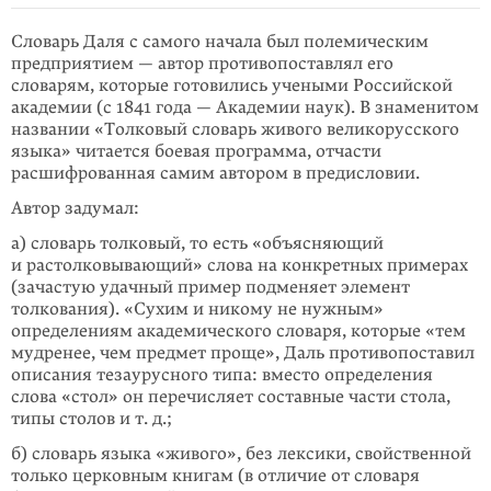
Словарь Даля с самого начала был полемическим
предприятием
— автор противопоставлял его
словарям, которые готовились учеными Российской
академии (с 1841 года — Академии наук). В знаменитом
названии «Толковый словарь живого великорусского
языка» читается боевая программа, отчасти
расшифрованная самим автором в предисловии.
Автор задумал:
а) словарь толковый, то есть «объясняющий
и растолковывающий» слова на конкрет­ных примерах
(зачастую удачный пример подменяет элемент
толкования). «Сухим и никому не нужным»
определениям академического словаря, которые «тем
мудренее, чем предмет проще», Даль противопоставил
описания тезау­русного типа: вместо определения
слова «стол» он перечисляет составные части стола,
типы столов и т. д.;
б) словарь языка «живого», без лексики, свойственной
только церковным книгам (в отличие от словаря