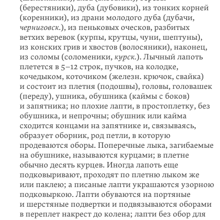
(берестяники), дуба (дубовики), из тонких корней
(коренники), из драни молодого дуба (дубачи,
черниговск.
), из пеньковых оческов, разбитых
ветхих веревок (курпы, крутцы, чуни, шептуны),
из конских грив и хвостов (волосяники), наконец,
из соломы (соломеники,
курск.
). Лычный лапоть
плетется в 5–12 строк, пучков, на колодке,
кочедыком, коточиком (железн. крючок, свайка)
и состоит из плетня (подошвы), головы, головашек
(переду), ушника, обушника (каймы с боков)
и запятника; но плохие лапти, в простоплетку, без
обушника, и непрочны; обушник или кайма
сходится концами на запятнике и, связываясь,
образует оборник, род петли, в которую
продеваются оборы. Поперечные лыка, загибаемые
на обушнике, называются курцами; в плетне
обычно десять курцев. Иногда лапоть еще
подковы­ривают, проходят по плетню лыком же
или паклею; а писаные лапти украшаются узорною
подковыркою. Лапти обуваются на портяные
и шерстяные подвертки и подвязываются оборами
в переплет накрест до колена; лапти без обор для