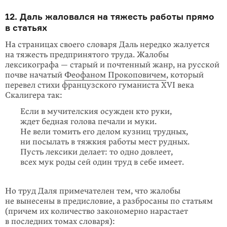
12. Даль жаловался на тяжесть работы прямо
в статьях
На страницах своего словаря Даль нередко жалуется
на тяжесть предпринятого труда. Жалобы
лексикографа — старый и почтенный жанр, на русской
почве начатый
Феофаном Прокоповичем
, который
перевел стихи французского гуманиста XVI века
Скалигера так:
Если в мучителския осужден кто руки,
ждет бедная голова печали и муки.
Не вели томить его делом кузниц трудных,
ни посылать в тяжкия работы мест рудных.
Пусть лексики делает: то одно довлеет,
всех мук роды сей один труд в себе имеет.
Но труд Даля примечателен тем, что жалобы
не вынесены в предисловие, а разбросаны по статьям
(причем их количество закономерно нарастает
в последних томах словаря):