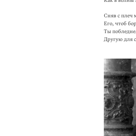
Как в волны
Сняв с плеч
Его, чтоб бо
Ты побледне
Другую для 