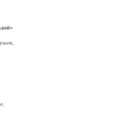
одой»
ушок,
е.