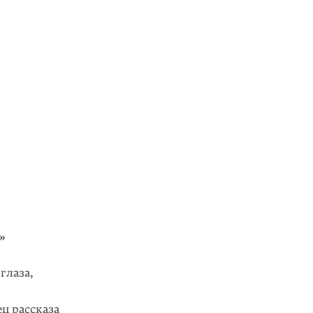
»
глаза,
ц рассказа