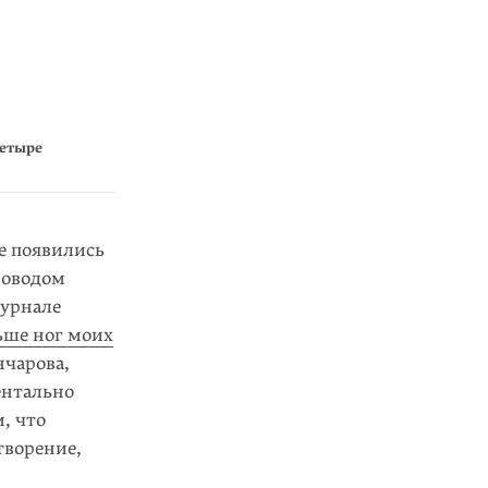
четыре
е появились
 Поводом
журнале
ьше ног моих
нчарова,
н­тально
, что
творение,