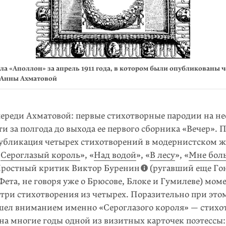
а «Аполлон» за апрель 1911 года, в котором были опубликованы 
 Анны Ахматовой
переди Ахматовой: первые стихотворные пародии на не
ти за полгода до выхода ее первого сборника «Вечер».
убликация четырех стихотворений в модернистском 
«
Сероглазый король
», «
Над водой
», «
В лесу
», «
Мне бол
Яростный критик Виктор Буренин
(ругавший еще Го
Фета, не говоря уже о Брюсове, Блоке и Гумилеве) моме
 три стихотворения из четырех. Поразительно при этом
шел вниманием именно «Сероглазого короля» — стихо
на многие годы одной из визитных карточек поэтессы: