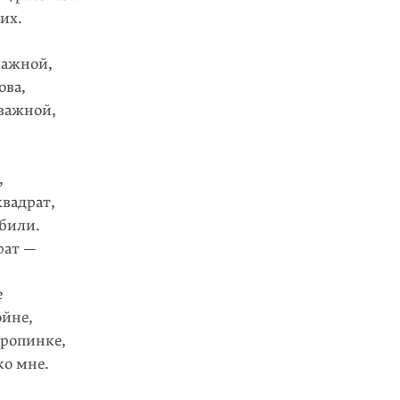
их.
лажной,
ова,
 важной,
,
вадрат,
убили.
рат —
е
ойне,
тропинке,
о мне.