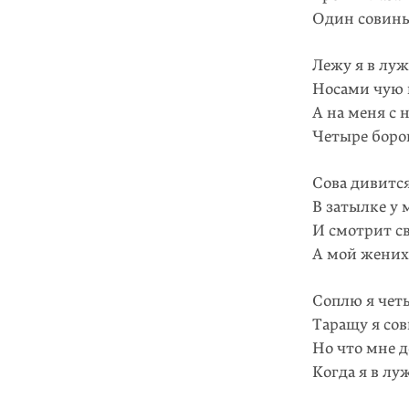
Один совины
Лежу я в лу
Носами чую в
А на меня с
Четыре боров
Сова дивится
В затылке у 
И смотрит с
А мой жених 
Соплю я чет
Таращу я сов
Но что мне 
Когда я в лу