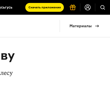
Скачать
приложение
Запад и Восток: история культур
Материалы
Что такое античность
я комната
ову
 лесу