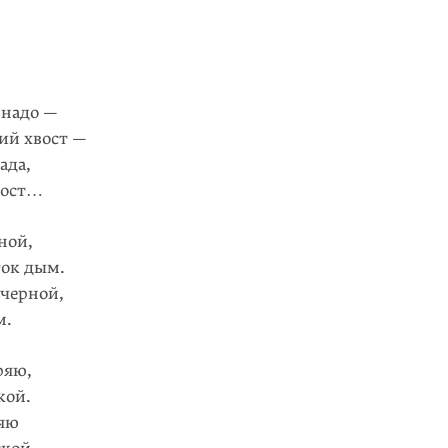
 надо —
ий хвост —
ада,
мост…
ной,
гок дым.
 черной,
м.
ряю,
кой.
ряю