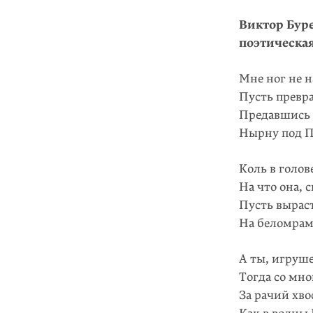
Виктор Буре
поэтическая
Мне ног не н
Пусть превра
Предавшись 
Нырну под П
Коль в голов
На что она, 
Пусть вырас
На беломрам
А ты, игруш
Тогда со мно
За рачий хво