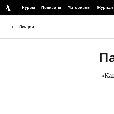
Курсы
Подкасты
Материалы
Журнал
Автор среди нас
Еврейски
Лекции
Видеоистория русск
Русское 
Па
«Как