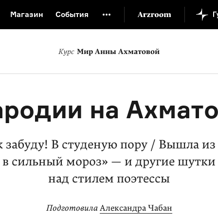
Магазин
События
й музей
Новая Третьяковка
Онлайн-университет
Курс
Мир Анны Ахматовой
ой культуры
Русский язык от «гой еси» до «лол кек»
искусство XX века
Русская литература XX века
Детска
родии на Ахмат
 забуду! В студеную пору / Вышла из
в сильный мороз» — и другие шутки
над стилем поэтессы
Подготовила
Александра Чабан