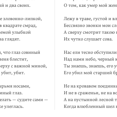
й и два своих.
О том, как умер мой жен
же зловонно-липкой,
Лежу в траве, густой и в
 квадрате смрад,
Бессвязно звонки мои сл
 немой улыбкой
А сверху смотрит такою
а глядят.
Их чутко слушает сова.
, что глаз совиный
Нас ели тесно обступили
меня блестит,
Над нами небо, черный к
верху с важной миной,
Ты знаешь, знаешь, его 
убит, убит.
Его убил мой старший б
ырьмя носами,
Не на кровавом поединк
иный глаз.
И не в сраженьи, не на в
делать — судите сами —
А на пустынной лесной 
же улеглась.
Когда влюбленный шел к