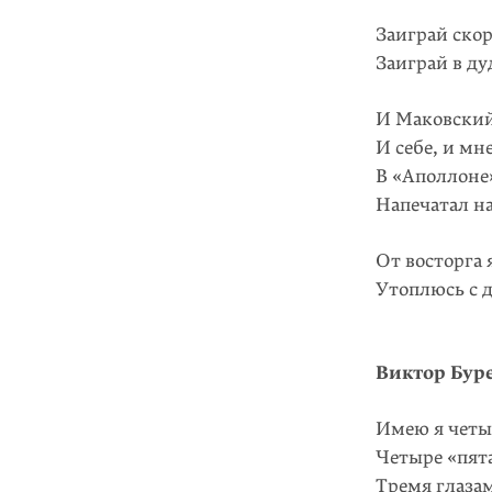
Заиграй ско
Заиграй в ду
И Маковски
И себе, и мн
В «Аполлоне
Напечатал на
От восторга 
Утоплюсь с д
Виктор Бур
Имею я четы
Четыре «пят
Тремя глаза