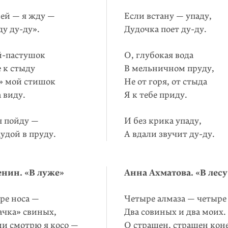
рей — я жду —
Если встану — упаду,
ду ду-ду».
Дудочка поет ду-ду.
й-пастушок
О, глубокая вода
е к стыду
В мельничном пруду,
» мой стишок
Не от горя, от стыда
 виду.
Я к тебе приду.
я пойду —
И без крика упаду,
удой в пруду.
А вдали звучит ду-ду.
енин. «В луже»
Анна Ахматова. «В лесу
ре носа —
Четыре алмаза — четыре 
ачка» свиных,
Два совиных и два моих.
ми смотрю я косо —
О страшен, страшен коне