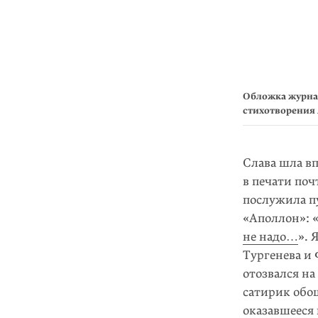
Обложка журнал
стихотворения
Слава шла в
в печати поч
послужила п
«Аполлон»: 
не надо…
». 
Тургенева и 
отозвался на
сатирик обо
оказавшееся 