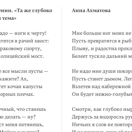
нин. «Та же глубоко
Анна Ахматова
 тема»
адо — ноги к черту!
Мне больше ног моих не
тятся в рачий хвост:
Пусть превратятся в рыб
раковому спорту,
Плыву, и радостна прохл
олицейский мост.
Белеет тускло дальний 
е все мысли пусты —
Не надо мне души покор
скажите? Ах,
Пусть станет дымом. Лe
тет кочан капусты
Взлетев над набережной
орных плечах.
Он будет нежно-голубы
ечный, что станешь
Смотри, как глубоко ны
ю делать — ну?
Держусь за водоросль ру
ст меня потянешь,
Ничьих я слов не повто