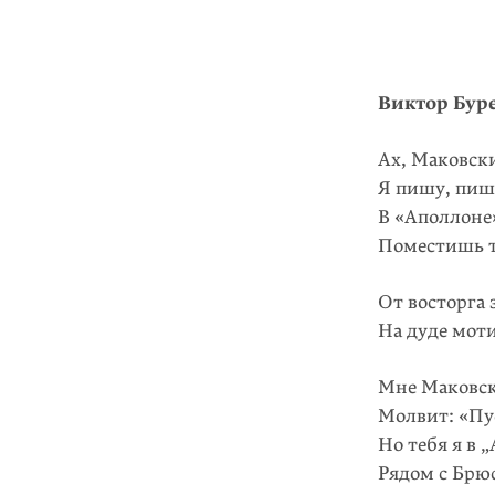
Виктор Бур
Ах, Маковск
Я пишу, пишу
В «Аполлоне
Поместишь т
От восторга 
На дуде моти
Мне Маковс
Молвит: «Пус
Но тебя я в 
Рядом с Брю