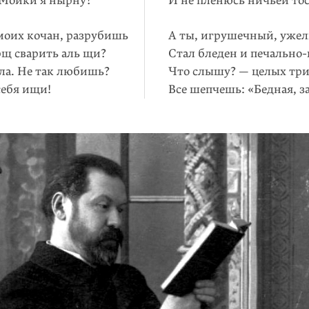
 Мойки я нырну?
И не пленюсь ничьей то
 моих кочан, разрубишь
А ты, игрушечный, уже
рщ сварить аль щи?
Стал бледен и печально-
ла. Не так любишь?
Что слышу? — целых три
себя ищи!
Все шепчешь: «Бедная, 