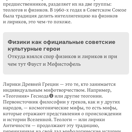
предшественников, разделяет их на две группы:
теологов и физиков. В 1960-х годах в Советском Союзе
была традиция делить интеллигенцию на физиков
и лириков, это
чем-то
похоже.
Физики как официальные советские
культурные герои
Откуда взялся спор физиков и лириков и при
чем тут Фауст и Мефистофель
Лирики Древней Греции — это те, кто занимается
индивидуальным мифотворчеством. Например,
«Теогония» Гесиода
или другие теогонии.
Первоисточник философии у греков, как и у других
народов, — космогонические мифы, то есть мифы,
которые отражают представления о происхождении
и истории Вселенной. Теологи — или лирики
Античности — продолжают эту традицию,
переиначивая на свой лад мифологические истории