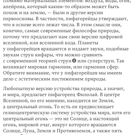
Помимо материальных элементов: воздуха, воды, огня,
апейрона, который
каким-то
образом может быть
похож и на землю, — были и другие версии
первоосновы. В частности, пифагорейцы утверждают,
что в основе всего лежат числа. В этом смысле они,
конечно, самые современные философы природы,
потому что предлагают нам свою версию цифровой
вселенной, или вселенной кода. Планеты
у пифагорейцев вращаются и издают звуки, подобные
звукам струн кифары, что можно сравнить
с современной теорией струн
или суперструн. Так
возникает мировая гармония, или гармония сфер.
Обратите внимание, что у пифагорейцев мы имеем
дело с эстетическим постижением природы.
Любопытную версию устройства природы, а значит,
и мира, предлагает пифагореец Филолай. В центре
Вселенной, по его мнению, находится не Земля,
а центральный огонь. То есть он предвосхищает
гелиоцентрическую систему устройства мира, хотя его
центральный огонь — это не Солнце, а настоящий
огонь, мировой очаг, вокруг которого вращаются
Солнце, Луна, Земля и Противоземля, а также пять