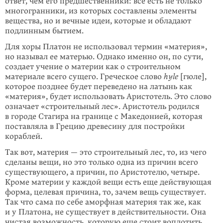
ответ, чем его предшественники: всё есть не только
многогранники, из которых составлены элементы
вещества, но и вечные идеи, которые и обладают
подлинным бытием.
Для хоры Платон не использовал термин «материя»,
но называл ее матерью. Однако именно он, по сути,
создает учение о материи как о строительном
материале всего сущего. Греческое слово
hyle
[гюле],
которое позднее будет переведено на латынь как
«материя», будет использовать Аристотель. Это слово
означает «строительный лес». Аристотель родился
в городе Стагира на границе с Македонией, которая
поставляла в Грецию древесину для постройки
кораблей.
Так вот, материя — это строительный лес, то, из чего
сделаны вещи, но это только одна из причин всего
существующего, а причин, по Аристотелю, четыре.
Кроме материи у каждой вещи есть еще действующая
форма, целевая причина, то, зачем вещь существует.
Так что сама по себе аморфная материя так же, как
и у Платона, не существует в действительности. Она
чистая возможность, которую еще стоит воплотить