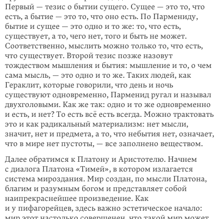
Первый — тезис о бытии сущего. Сущее — это то, что
есть, а бытие — это то, что оно есть. По Пармениду,
бытие и сущее — это одно и то же: то, что есть,
существует, а то, чего нет, того и быть не может.
Соответственно, мыслить можно только то, что есть,
что существует. Второй тезис позже назовут
тождеством мышления и бытия: мышление и то, о чем
сама мысль, — это одно и то же. Таких людей, как
Гераклит, которые говорили, что день и ночь
существуют одновременно, Парменид ругал и называл
двухголовыми. Как же так: одно и то же одновременно
и есть, и нет? То есть всё есть всегда. Можно трактовать
это и как радикальный материализм: нет мысли,
значит, нет и предмета, а то, что небытия нет, означает,
что в мире нет пустоты, — все заполнено веществом.
Далее обратимся к Платону и Аристотелю. Начнем
с диалога Платона «Тимей», в котором излагается
система мироздания. Мир создан, по мысли Платона,
благим и разумным богом и представляет собой
наипрекраснейшее произведение. Как
и у пифагорейцев, здесь важно эстетическое начало:
мир этот настолько совершенен, что такой мир может