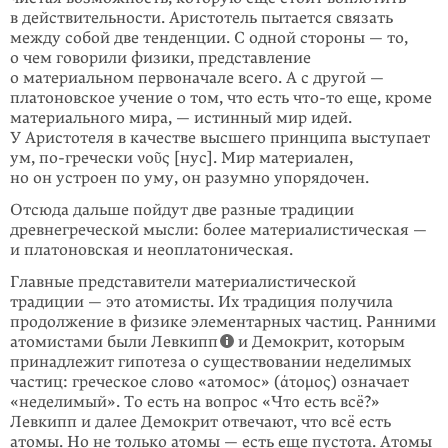
в действительности. Аристотель пытается связать
между собой две тенденции. С одной стороны — то,
о чем говорили физики, представление
о материальном первоначале всего. А с другой —
платоновское учение о том, что есть
что-то
еще, кроме
материального мира, — истинный мир идей.
У Аристотеля в качестве высшего принципа выступает
ум,
по-гречески
νοῦς [нус]. Мир материален,
но он устроен по уму, он разумно упорядочен.
Отсюда дальше пойдут две разные традиции
древнегреческой мысли: более материалистическая —
и платоновская и неоплатоническая.
Главные представители материалистической
традиции — это атомисты. Их традиция получила
продолжение в физике элементарных частиц. Ранними
атомистами были Левкипп
и Демокрит, которым
принадлежит гипотеза о существовании неделимых
частиц: греческое слово «атомос» (ἀτομος) означает
«неделимый». То есть на вопрос «Что есть всё?»
Левкипп и далее Демокрит отвечают, что всё есть
атомы. Но не только атомы — есть еще пустота. Атомы