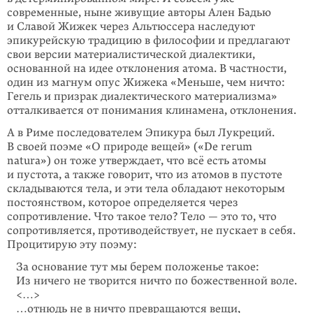
современные, ныне живущие авторы Ален Бадью
и Славой Жижек через Альтюссера наследуют
эпикурейскую традицию в философии и предлагают
свои версии материалистической диалектики,
основанной на идее отклонения атома. В частности,
один из магнум опус Жижека «Меньше, чем ничто:
Гегель и призрак диалектического материализма»
отталкивается от понимания клинамена, отклонения.
А в Риме последователем Эпикура был Лукреций.
В своей поэме «О природе вещей» («De rerum
natura») он тоже утверждает, что всё есть атомы
и пустота, а также говорит, что из атомов в пустоте
складываются тела, и эти тела обладают некоторым
постоянством, которое определяется через
сопротивление. Что такое тело? Тело — это то, что
сопротивляется, противодействует, не пускает в себя.
Процитирую эту поэму:
За основание тут мы берем положенье такое:
Из ничего не творится ничто по божественной воле.
<…>
…отнюдь не в ничто превращаются вещи,