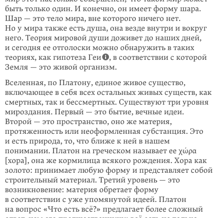
быть только один. И конечно, он имеет форму шара.
Шар — это тело мира, вне которого ничего нет.
Но у мира также есть душа, она везде внутри и вокруг
него. Теория мировой души доживет до наших дней,
и сегодня ее отголоски можно обнаружить в таких
теориях, как гипотеза Геи
, в соответствии с которой
Земля — это живой организм.
Вселенная, по Платону, единое живое существо,
включающее в себя всех остальных живых существ, как
смертных, так и бессмертных. Существуют три уровня
мироздания. Первый — это бытие, вечные идеи.
Второй — это пространство, оно же материя,
протяженность или неоформленная субстанция. Это
и есть природа, то, что ближе к ней в нашем
понимании. Платон на греческом называет ее χώρα
[хора], она же кормилица всякого рождения. Хора как
золото: принимает любую форму и представляет собой
строительный материал. Третий уровень — это
возникновение: материя обретает форму
в соответствии с уже упомянутой идеей. Платон
на вопрос «Что есть всё?» предлагает более сложный