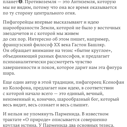
планет
. Противоземля — это Антиземля, которую
мы не видим, потому что она все время оказывается
по ту сторону центрального огня.
Пифагорейцы впервые высказывают и идею
шарообразности Земли, которой не было у восточных
звездочетов и с которой мы живем
до сих пор. Интересно об этом пишет, например,
французский философ ХХ века Гастон Башляр.
Он обращает внимание на тезис «бытие круглое»,
объединяющий разных философов, и предлагает
психоаналитически рассмотреть чувство
завершенности и покоя, которое дарит нам эта фигура
шара.
Еще один автор в этой традиции, пифагореец Ксенофан
из Колофона, предлагает нам идею, в соответствии
с которой начало всего — это единый, вечный,
неизменный и, конечно, шарообразный бог, который
весь видит, весь сознает и весь слышит.
И нельзя не упомянуть Парменида. В известном
трактате «О природе» описывается совершенно
круглая истина. У Парменида два основных тезиса.