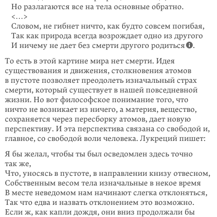
Но разлагаются все на тела основные обратно.
<…>
Словом, не гибнет ничто, как будто совсем погибая,
Так как природа всегда возрождает одно из другого
И ничему не дает без смерти другого родиться
.
То есть в этой картине мира нет смерти. Идея
существования и движения, столкновения атомов
в пустоте позволяет преодолеть изначальный страх
смерти, который существует в нашей повседневной
жизни. Но вот философское понимание того, что
ничто не возникает из ничего, а материя, вещество,
сохраняется через пересборку атомов, дает новую
перспективу. И эта перспектива связана со свободой и,
главное, со свободой воли человека. Лукреций пишет:
Я бы желал, чтобы ты был осведомлен здесь точно
так же,
Что, уносясь в пустоте, в направлении книзу отвесном,
Собственным весом тела изначальные в некое время
В месте неведомом нам начинают слегка отклоняться,
Так что едва и назвать отклонением это возможно.
Если ж, как капли дождя, они вниз продолжали бы