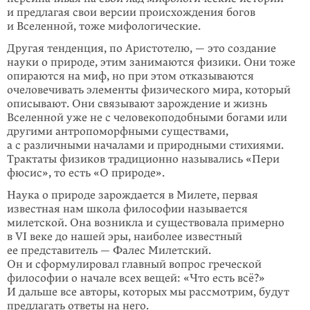
и предлагая свои версии происхождения богов
и Вселенной, тоже мифологические.
Другая тенденция, по Аристотелю, — это создание
науки о природе, этим занимаются физики. Они тоже
опираются на миф, но при этом отказываются
очеловечивать элементы физического мира, который
описывают. Они связывают зарождение и жизнь
Вселенной уже не с человекоподобными богами или
другими антропоморфными существами,
а с различными началами и природными стихиями.
Трактаты физиков традиционно назывались «Пери
фюсис», то есть «О природе».
Наука о природе зарождается в Милете, первая
известная нам школа философии называется
милетской. Она возникла и существовала примерно
в VI веке до нашей эры, наиболее известный
ее представитель — Фалес Милетский.
Он и сформулировал главный вопрос греческой
философии о начале всех вещей: «Что есть всё?»
И дальше все авторы, которых мы рассмотрим, будут
предлагать ответы на него.