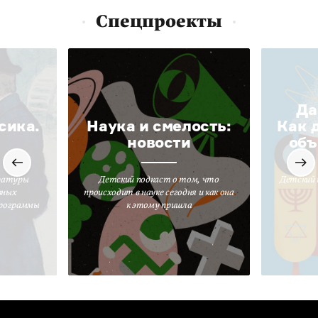
Спецпроекты
Да
сика.
Наука и смелость:
Как 
новости
объ
ратуры
Детский подкаст о том, что
Детский 
вных
происходит в науке сегодня и как она
программы
к этому пришла