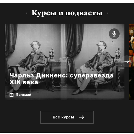
Курсы и подкасты
Чарльз Диккенс: суперзвезда
XIX века
5 лекций
Все курсы