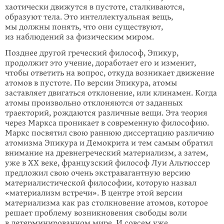
хаотически движутся в пустоте, сталкиваются,
образуют тела. Это интеллектуальная вещь,
мы должны понять, что они существуют,
из наблюдений за физическим миром.
Позднее другой греческий философ, Эпикур,
продолжит это учение, доработает его и изменит,
чтобы ответить на вопрос, откуда возникает движение
атомов в пустоте. По версии Эпикура, атомы
заставляет двигаться отклонение, или клинамен. Когда
атомы произвольно отклоняются от заданных
траекторий, рождаются различные вещи. Эта теория
через Маркса проникает в современную философию.
Маркс посвятил свою раннюю диссертацию различию
атомизма Эпикура и Демокрита и тем самым обратил
внимание на древнегреческий материализм, а затем,
уже в ХХ веке, французский философ Луи Альтюссер
предложил свою очень экстравагантную версию
материалистической философии, которую назвал
«материализм встречи». В центре этой версии
материализма как раз столкновение атомов, которое
решает проблему возникновения свободы воли
в детерминированном мире. И совсем уже