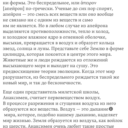
ни формы. Это беспредельное, или ἄπειρον
[апейрон]
по-гречески
. Ученые до сих пор спорят,
апейрон — это смесь всех веществ или оно вообще
не связано ни с одним из веществ и само
им не является. Но в любом случае из апейрона
выделяются противоположности, тепло и холод,
и холодное влажное ядро в огненной оболочке,
высыхая, превращается в воздух и образует кольца
звезд, солнца и луны. Представьте себе Землю в форме
цилиндра, которая покоится в центре этого мира.
Животные же и люди рождаются из отложений
высыхающего моря и выходят на сушу. Это
предвосхищение теории эволюции. Когда этот мир
разрушается, из беспредельного рождается такой же
новый мир, и так до бесконечности.
Еще один представитель милетской школы,
Анаксимен, считает первовеществом воздух.
В процессе разрежения и сгущения воздуха из него
образуются все вещества. Воздух — это дыхание
мира, которое, подобно нашему дыханию, наделяет
мир жизнью. Земля образуется из воздуха, как войлок
из шерсти. Анаксимен очень любит такие простые