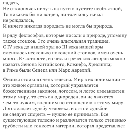
падать,
Не отклоняясь ничуть на пути в пустоте необъятной,
То никаких бы ни встреч, ни толчков у начал
не рождалось,
И ничего никогда породить не могла бы природа.
В ряду философов, которые писали о природе, упомяну
также стоиков. Это очень длительная традиция.
С IV века до нашей эры до III века нашей эры
сменилось несколько поколений стоиков, имен очень
много. В частности, из числа греческих авторов можно
назвать Зенона Китийского, Клеанфа, Хрисиппа;
в Риме были Сенека или Марк Аврелий.
Физика стоиков очень телесна. Мир в их понимании —
это живой организм, который управляется
божественным законом, логосом, и логос имманентен
этому миру, то есть он однороден, он не является
чем-то
чужим, внешним по отношению к этому миру.
Логос задает судьбу человека, и с этой судьбой
не следует спорить — нужно ее принимать. Все
существующее телесно и различается только степенью
грубости или тонкости материи, которая представляет