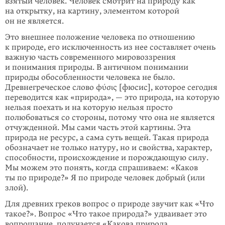
взятый человек. Человек смотрит на природу как
на открытку, на картину, элементом которой
он не является.
Это внешнее положение человека по отношению
к природе, его исключенность из нее составляет очень
важную часть современного мировоззрения
и понимания природы. В античном понимании
природы обособленности человека не было.
Древнегреческое слово φύσις [фюсис], которое сегодня
переводится как «природа», — это природа, на которую
нельзя поехать и на которую нельзя просто
полюбоваться со стороны, потому что она не является
отчужденной. Мы сами часть этой картины. Эта
природа не ресурс, а сама суть вещей. Такая природа
обозначает не только натуру, но и свойства, характер,
способности, происхождение и порождающую силу.
Мы можем это понять, когда спрашиваем: «Каков
ты по природе?» Я по природе человек добрый (или
злой).
Для древних греков вопрос о природе звучит как «Что
такое?». Вопрос «Что такое природа?» удваивает это
вопрошание, получается «Какова природа