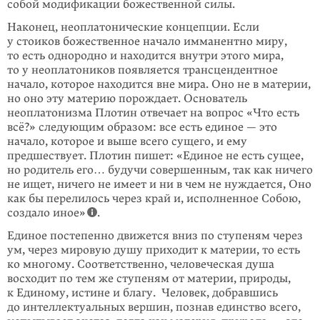
собой модификации божественной силы.
Наконец, неоплатонические концепции. Если
у стоиков божественное начало имманентно миру,
то есть однородно и находится внутри этого мира,
то у неоплатоников появляется трансцендентное
начало, которое находится вне мира. Оно не в материи,
но оно эту материю порождает. Основатель
неоплатонизма Плотин отвечает на вопрос «Что есть
всё?» следующим образом: все есть единое — это
начало, которое и выше всего сущего, и ему
предшествует. Плотин пишет: «Единое не есть сущее,
но родитель его… будучи совершенным, так как ничего
не ищет, ничего не имеет и ни в чем не нуждается, Оно
как бы перелилось через край и, исполненное Собою,
создало иное»
.
Единое постепенно движется вниз по ступеням через
ум, через мировую душу приходит к материи, то есть
ко многому. Соответственно, человеческая душа
восходит по тем же ступеням от материи, природы,
к Единому, истине и благу. Человек, добравшись
до интеллектуальных вершин, познав единство всего,