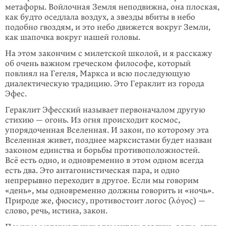
метафоры. Войлочная Земля неподвижна, она плоская,
как будто оседлала воздух, а звезды вбиты в небо
подобно гвоздям, и это небо движется вокруг Земли,
как шапочка вокруг нашей головы.
На этом закончим с милетской школой, и я расскажу
об очень важном греческом философе, который
повлиял на Гегеля, Маркса и всю последующую
диалектическую традицию. Это Гераклит из города
Эфес.
Гераклит Эфесский называет первоначалом другую
стихию — огонь. Из огня происходит космос,
упорядоченная Вселенная. И закон, по которому эта
Вселенная живет, позднее марксистами будет назван
законом единства и борьбы противоположностей.
Всё есть одно, и одновременно в этом одном всегда
есть два. Это антагонистическая пара, и одно
непрерывно переходит в другое. Если мы говорим
«день», мы одновременно должны говорить и «ночь».
Природе же, фюсису, противостоит логос (λόγος) —
слово, речь, истина, закон.