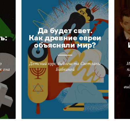
Да будет свет.
ь:
Как древние евреи
объясняли мир?
о
Детский курс библеиста Светланы
И
к она
Бабкиной
п
ви