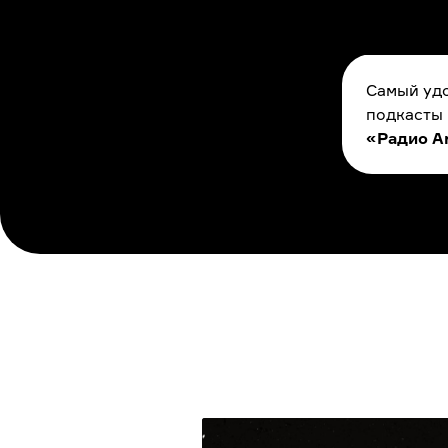
Самый удо
подкасты
«Радио A