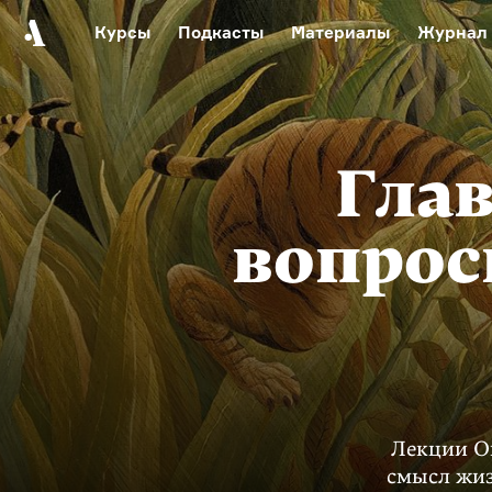
Курсы
Подкасты
Материалы
Журнал
Автор среди нас
Еврейски
Видеоистория русск
Русское 
Гла
вопрос
Лекции О
смысл жиз