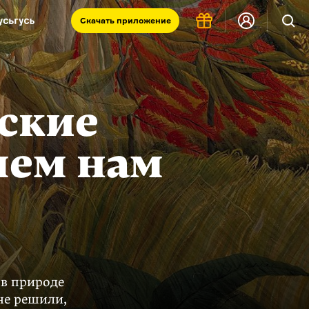
Скачать
приложение
Запад и Восток: история культур
Что такое античность
я комната
ские
чем нам
в природе
не решили,