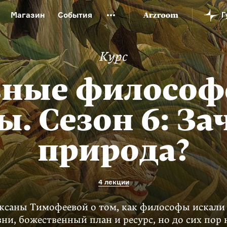
Магазин
События
й музей
Новая Третьяковка
Онлайн-университет
Курс
ой культуры
Русский язык от «гой еси» до «лол кек»
искусство XX века
Русская литература XX века
Детска
вные философ
ы. Сезон 6: За
природа?
4 лекции
ксаны Тимофеевой о том, как философы искали 
ни, божественный план и ресурс, но до сих пор 