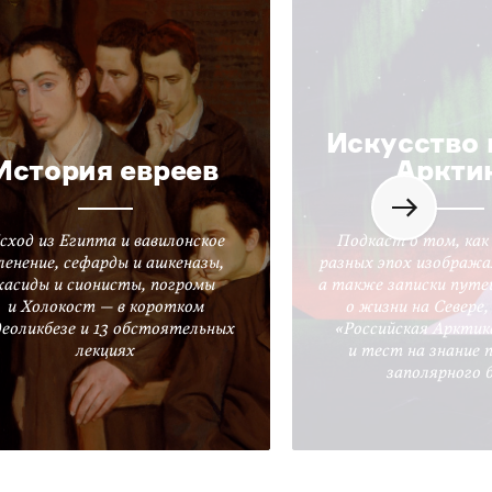
Искусство 
История евреев
Аркти
сход из Египта и вавилонское
Подкаст о том, как
ленение, сефарды и ашкеназы,
разных эпох изобража
хасиды и сионисты, погромы
а также записки путе
и Холокост — в коротком
о жизни на Севере
деоликбезе и 13 обстоятельных
«Российская Арктик
лекциях
и тест на знание 
заполярного 