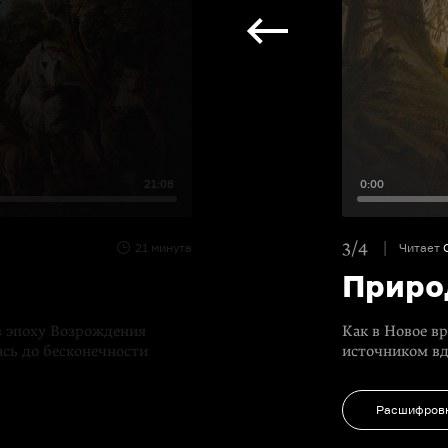
21:08
0:00
3/4
21 минута
Читает
Приро
в эпоху Возрождения
Как в Новое в
ась до бесконечности
источником вд
Расшифров