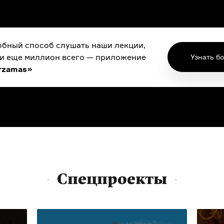
бный способ слушать наши лекции,
 и еще миллион всего — приложение
Узнать б
rzamas»
Спецпроекты