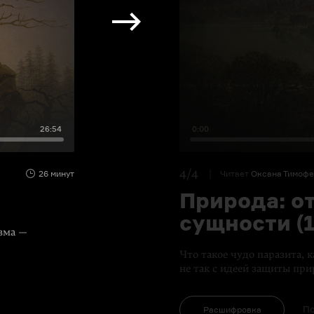
26:54
0:00
4/4
26 минут
Читает
Оксана Тимоф
Природа: о
сущности (1
изма —
Что такое чудо паразита, 
не так с идеей защиты пр
По
Расшифровка