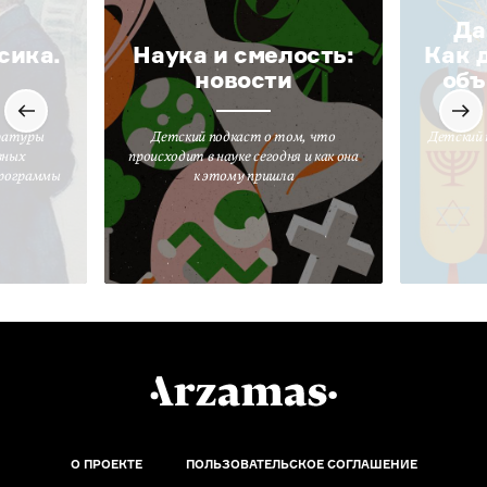
Да
сика.
Наука и смелость:
Как 
новости
объ
ратуры
Детский подкаст о том, что
Детский 
вных
происходит в науке сегодня и как она
программы
к этому пришла
О ПРОЕКТЕ
ПОЛЬЗОВАТЕЛЬСКОЕ СОГЛАШЕНИЕ