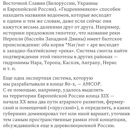
Восточной Славии (Белоруссии, Украины
и Европейской России). «Гидронимикон» способен
находить названия водоемов, которые восходят
к одним и тем же словам, даже если сейчас они
кажутся весьма далекими друг от друга. Например,
историки предложили гипотезу, что название реки
Неропли (бассейн Западной Двины) имеет балтское
происхождение: оба корня *Nar/ner + ape восходят
к западно-балтийскому «река». Система смогла найти
подтверждения этой гипотезы в других районах —
гидронимы Нара, Торопа, Каспля, Анграпу, Нерис
и т. п.
Еще одна экспертная система, которую
мы разрабатывали в конце 80-х, — АМСОР.
С ее помощью, например, удалось выделить
на территории Европей­ской России конца XIX —
начала XX века два пути аграрного развития, фермер­
ский и помещичий («прусский»), и определить, в каких
губерниях домини­ровал тот или иной вариант, уточнив
тем самым пространственные рамки этой концепции,
обсуждавшейся еще в дореволюционной России.