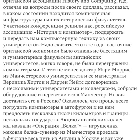
британской ассоциации History and Computing, где,
отвечая на вопросы после своего доклада, рассказал,
в каком состоянии находится компьютерная
инфраструктура наших исторических факультетов.
Участники конференции решили нас, российскую
ассоциацию «История и компьютер», поддержать
и передать нам компьютерную технику из своих
университетов. Надо сказать, что в те годы состояние
британской экономики было отнюдь не блестящим
и гуманитарные факультеты англий­ских
университетов, мягко говоря, не были перегружены
компьютерами. И тем не менее доктор Мэри Моррис
из Манчестерского университета и ее маги­стран­ты
Вероника Хортон и Даррен Йейтс договорились
с несколькими университетами и колледжами, собрали
оборудование и перевезли его в Манчестер. Но как
доставить его в Россию? Оказалось, что проще всего
погрузить компьютеры в автофургон и на нем
преодолеть несколько тысяч километров и границы
нескольких государств. Акцию английских коллег
мы назвали «Операция „Белка“» — игрушечная
меховая белка-сувенир из Манчестера проехала
в фургоне весь путь из Англии в Москву и вот уже