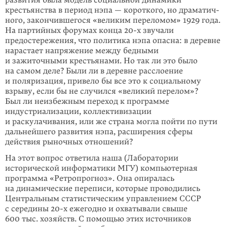
крестьянства в период нэпа — короткого, но драматич­
ного, закончившегося «великим переломом» 1929 года.
На партийных форумах конца 20-х звучали
предостережения, что политика нэпа опасна: в деревне
нарастает напряжение между бедными
и зажиточными крестьянами. Но так ли это было
на самом деле? Были ли в деревне расслоение
и поляризация, привело бы все это к социальному
взрыву, если бы не случился «великий перелом»?
Был ли неизбежным переход к программе
индустриализации, коллективизации
и раскулачивания, или же страна могла пойти по пути
дальнейшего развития нэпа, расширения сферы
действия рыночных отношений?
На этот вопрос ответила наша (Лаборатории
исторической информатики МГУ) компьютерная
программа «Ретропрогноз». Она опиралась
на динамические переписи, которые проводились
Центральным статистическим управлением СССР
с середины 20-х ежегодно и охватывали свыше
600 тыс. хозяйств. С помощью этих источников