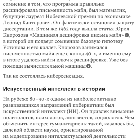
сомнение в том, что программа правильно
расшифровала письменность майя, был математик,
будущий лауреат Нобелев­ской премии по экономике
Леонид Канторович. Он фактически остановил защиту
диссер­тации. В том же 1962 году вышла статья Юрия
Кнорозова «Машинная деши­фровка письма майя»
,
в которой он подверг сомнению базовую гипотезу
Устинова и его коллег. Кнорозов занимался
письменностью майя еще c конца 40-х, и именно ему
в итоге удалось найти ключ к расши­фровке. Уже без
помощи вычислительной машины
.
Так не состоялась киберсенсация.
Искусственный интеллект в истории
На рубеже 80–90-х одним из наиболее активно
развивавшихся направлений кибернетики был
искусственный интеллект (ИИ). Он привлек внимание
политологов, психологов, лингвистов, социологов. Чем
объяснить интерес гуманитариев к такой, казалось бы,
далекой области науки, ориентированной
на моделирование интеллектуальной деятельности