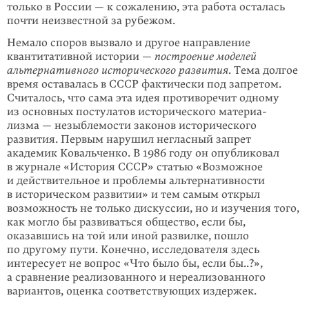
только в России — к сожалению, эта работа осталась
почти неизвестной за рубежом.
Немало споров вызвало и другое направление
квантитативной истории —
построение моделей
альтернативного исторического развития
. Тема долгое
время оставалась в СССР фактически под запретом.
Считалось, что сама эта идея противоречит одному
из основных постулатов исторического материа­
лизма — незыблемости законов исторического
развития. Первым нарушил негласный запрет
академик Ковальченко. В 1986 году он опубликовал
в журнале «История СССР» статью «Возможное
и действительное и проблемы альтернативности
в историческом развитии» и тем самым открыл
возмож­ность не только дискуссии, но и изучения того,
как могло бы развиваться общество, если бы,
оказавшись на той или иной развилке, пошло
по другому пути. Конечно, исследователя здесь
интересует не вопрос «Что было бы, если бы..?»,
а сравнение реализованного и нереализованного
вариантов, оценка соответствующих издержек.