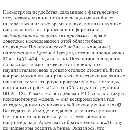
Несмотря на неудобства, связанные с фактическим
отсут­ствием машин, появилось одно из наиболее
интересных и в то же время дискуссионных научных
направлений в исторической информатике —
моделирование исторических процессов.
Первое
советское исследование в этой области было
посвящено Пелопоннесской войне — конфликту
на территории Древней Греции, который продолжался
27 лет (
431–404
годы до н. э.). Источ­ники, дошедшие
до нас, охватывают не весь этот период, что
неудивительно, ведь прошло столько столетий. Встал
вопрос: можно ли, опираясь на суще­ствующие данные,
написать компьютерную программу и с ее помощью
восполнить пробелы? И вот в 70-х годах сотрудники
ВЦ АН СССР вместе с историками МГУ создали такую
компьютерную модель — она воспроиз­водила год
за годом динамику показателей воюющих полисов
.
Благодаря этой модели удалось уточнить причины
Пелопоннесской войны: узнать, что заставило,
например, царя Архидама собрать войско и в 431 году
до нашей эры осадить Афины. Оказалось, что