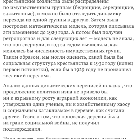
крестьянские хозяйства были распределены
по имущественным группам (бедняцкие, середняцкие,
зажиточные), и можно было отследить динамику
перехода из одной группы в другую. Затем была
построена математическая модель, которая описывала
эти изменения до 1929 года. А потом был получен
ретропрогноз и для следующих лет — модель не знала,
что нэп свернули, и год за годом вычисляла, как
менялась бы численность имущественных групп.
Таким образом, мы могли оценить, какой была бы
социальная структура крестьянства к 1932 году (конец
первой пятилетки), если бы в 1929 году не произошел
«великий перелом».
Анализ данных динамических переписей показал, что
продолжение политики нэпа не привело бы
ни к взрывному росту аграрной экономики, как
утверждали одни ученые, ни к хозяйственному хаосу
и социальным катаклизмам в деревне, как считали
другие. Тезис о том, что нэповская деревня была
на грани социаль­ной войны, не получил
подтверждения.
Надо сказать, что благодаря энтузиазму, с которым