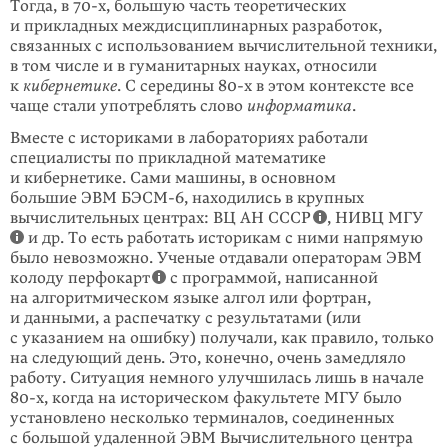
Тогда, в 70-х, большую часть теоретических
и прикладных междисциплинар­ных разработок,
связанных с использованием вычислительной техники,
в том числе и в гуманитарных науках, относили
к
кибернетике
. С середины 80-х в этом контексте все
чаще стали употреблять слово
информатика
.
Вместе с историками в лабораториях работали
специалисты по прикладной математике
и кибернетике. Сами машины, в основном
большие ЭВМ
БЭСМ-6
, находились в крупных
вычислительных центрах: ВЦ АН СССР
, НИВЦ МГУ
и др. То есть работать историкам с ними напрямую
было невозможно. Ученые отдавали операторам ЭВМ
колоду перфокарт
с программой, написанной
на алгоритмическом языке алгол или фортран,
и данными, а распечатку с результатами (или
с указанием на ошибку) получали, как правило, только
на следующий день. Это, конечно, очень замедляло
работу. Ситуация немного улучшилась лишь в начале
80-х, когда на историческом факультете МГУ было
установлено несколько терминалов, соединенных
с большой удаленной ЭВМ Вычислительного центра