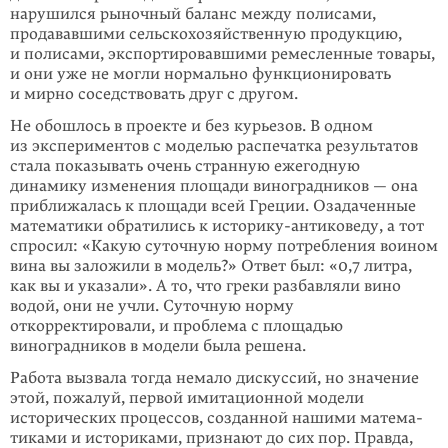
нарушился рыночный баланс между полисами,
продававшими сельскохозяйственную продукцию,
и полисами, экспортировав­шими ремесленные товары,
и они уже не могли нормально функционировать
и мирно соседствовать друг с другом.
Не обошлось в проекте и без курьезов. В одном
из экспериментов с моделью распечатка результатов
стала показывать очень странную ежегодную
динамику изменения площади виноградников — она
приближалась к площади всей Греции. Озадаченные
математики обратились к историку-антиковеду, а тот
спросил: «Какую суточную норму потребления воином
вина вы заложили в модель?» Ответ был: «0,7 литра,
как вы и указали». А то, что греки разбав­ляли вино
водой, они не учли. Суточную норму
откорректировали, и проблема с площадью
виноградников в модели была решена.
Работа вызвала тогда немало дискуссий, но значение
этой, пожалуй, первой имитационной модели
исторических процессов, созданной нашими матема­
тиками и историками, признают до сих пор. Правда,