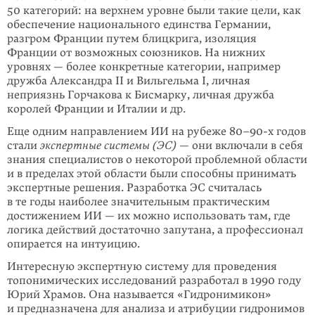
50 категорий: на верхнем уровне были такие цели, как
обеспечение национального единства Германии,
разгром Фран­ции путем блицкрига, изоляция
Франции от возможных союзников. На нижних
уровнях — более конкрет­ные катего­рии, например
дружба Александра II и Вильгельма I, личная
неприязнь Горчакова к Бисмарку, личная дружба
королей Франции и Италии и др.
Еще одним направлением ИИ на рубеже 80–90-х годов
стали
экспертные системы (ЭС)
— они включали в себя
знания специалистов о некоторой проблемной области
и в пределах этой области были способны принимать
экспертные решения. Разработка ЭС считалась
в те годы наиболее значитель­ным практическим
достижением ИИ — их можно использовать там, где
логика действий достаточно запутана, а профессионал
опирается на интуицию.
Интересную экспертную систему для проведения
топонимических исследо­ваний разработал в 1990 году
Юрий Храмов. Она называется «Гидронимикон»
и предназначена для анализа и атрибуции гидронимов