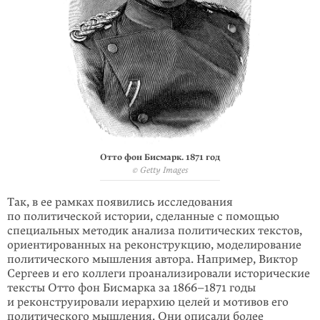
Отто фон Бисмарк. 1871 год
© Getty Images
Так, в ее рамках появились исследо­вания
по политической истории, сделанные с помощью
специальных методик анализа политических текстов,
ориентированных на рекон­струкцию, моделирование
политиче­ского мышления автора. Например, Виктор
Сергеев и его коллеги проана­лизировали исторические
тексты Отто фон Бисмарка за 1866–1871 годы
и реконструировали иерархию целей и мотивов его
политического мышле­ния. Они описали более