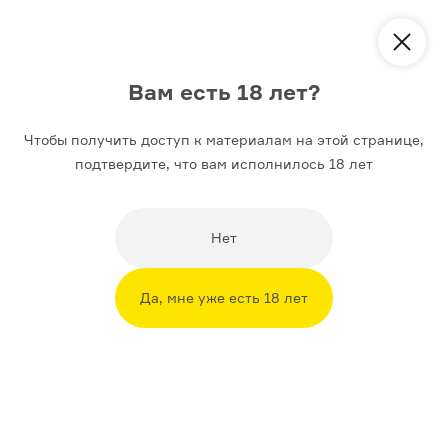
Курс
Приключения Моне, Матисса и Пикассо в России
Вам есть 18 лет?
Аудиолекции
Материалы
Чтобы получить доступ к материалам на этой странице,
подтвердите, что вам исполнилось 18 лет
Расшифровка
Как в Россию пришли
Нет
постимпрессионизм и фовизм
Содержание третьей лекции из курса
Да, мне уже есть 18 лет
Ильи
Доронченкова
«Приключения Моне, Матисса
и Пикассо в России»
18+