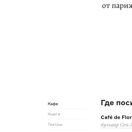
от пари
Где пос
Кафе
Книги
Café de Flo
Театры
бульвар Сен-