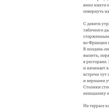
вино никто н
повернуть на
С девяти утр
табачного ды
сторжен­ными
во Фран­ции 
В полдень он
выпить, пора
в ресторане.
и начинает к
встречи тут 
и верными уч
Столики стоя
неподалеку о
На террасе 