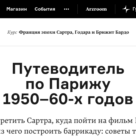
Магазин
События
й музей
Новая Третьяковка
Онлайн-университет
Курс
Франция эпохи Сартра, Годара и Брижит Бардо
ой культуры
Русский язык от «гой еси» до «лол кек»
искусство XX века
Русская литература XX века
Детска
Путеводитель
по Парижу
1950–60-х годов
третить Сартра, куда пойти на фильм 
из чего построить баррикаду: советы 