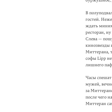
буржуазное, 
В полуподвал
го­стей. Неж
ждать миним
ресторан, ну
Слева — пошу
кинозвезды 
Миттерана, 
софы Lipp не
лишнего паф
Часы спешат 
мужей, вечн
за Миттерано
после чего н
Миттеран сам