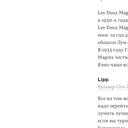
Les Deux Mag
в 1930-х год
Les Deux Mag
мии: за год 
обошли Луи-Ф
В 1933 году 
Magots честв
Кено чаще вс
Lipp
бульвар Сен-
Все на том ж
надо перейти
лучить лучш
если вы тури