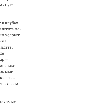
 минут:
.
т в клубах
влекать во­
й че­ловек
ена.
сидеть,
ше
уар —
азначают
акомыми
odernes.
сть совсем
знакомые