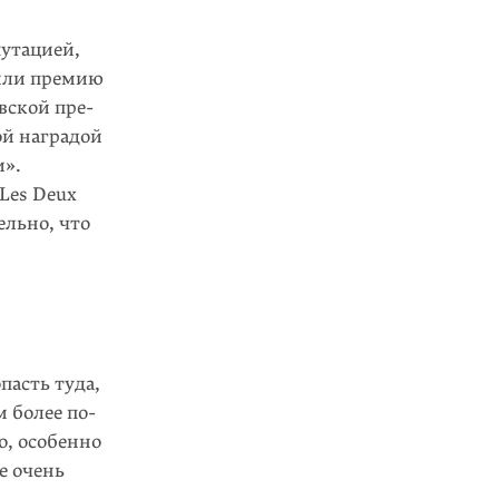
путацией,
дили премию
вской пре­
ной наградой
и».
Les Deux
ельно, что
пасть туда,
м более по­
о, особенно
е очень