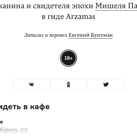
жанина и свидетеля эпохи
Мишеля Па
в гиде Arzamas
Записал и перевел
Евгений Бунтман
18+
идеть в кафе
re
Жермен, 172