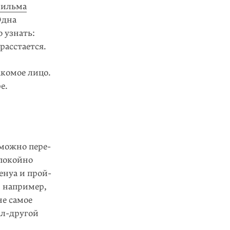
фильма
Одна
о узнать:
расстается.
акомое лицо.
е.
 можно пере­
спокойно
енуа и прой­
, например,
не самое
ал-другой