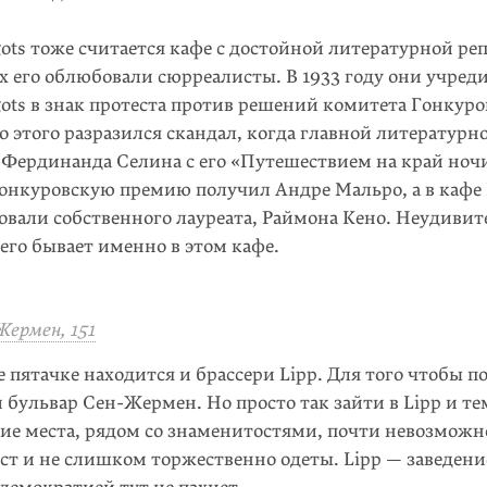
ots тоже считается кафе с достой­ной литературной ре
ах его облюбовали сюрреалисты. В 1933 году они учре
ots в знак протеста против решений комитета Гонкуро
до это­го разразился скандал, когда глав­ной литератур
ер­динанда Селина с его «Путеше­ствием на край ноч
Гонкуровскую премию получил Андре Маль­ро, а в кафе 
овали собствен­ного лауреата, Раймона Кено. Неудивит
его бывает именно в этом кафе.
Жермен, 151
е пятачке находится и брас­сери Lipp. Для того чтобы по
 бульвар Сен-Жермен. Но просто так зайти в Lipp и те
ие места, рядом со знаменитостями, почти невоз­можн
ст и не слишком торже­ственно одеты. Lipp — заведени