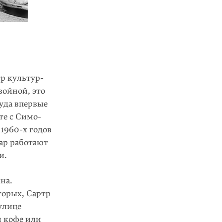
тр культур­
вой­ной, это
туда впервые
те с Симо­
 1960-х годов
уар работают
и.
на.
торых
, Сартр
улице
и кофе или