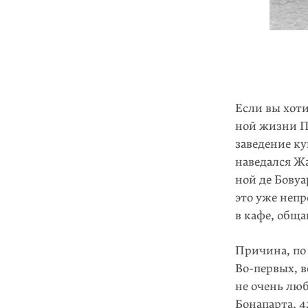
Если вы хоти
ной жизни Па
заведение к
наведался Жа
ной де Бовуа
это уже непр
в кафе, обща
Причина, по
Во-первых
, 
не очень люб
Бонапарта, 4