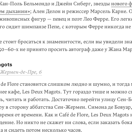
 Жан-Поль Бельмондо и Джейн Сиберг, звезды
нового 
нем дыхании»
; Ален Делон и режиссер Марсель Карне. 
живо­пис­ных фи­гур — певец и поэт Лео Ферре. Его легк
его сидит шим­панзе Пепе, с которым Ферре никогда не 
 стоит бросаться к знамени­тости, если вы увидели зн
50–60-х
не принято просить автограф даже у Жана Мар
agots
-Жермен-де-Пре, 6
 de Flore становится слишком людно и шумно, и тогда
днее кафе, Les Deux Magots. Тут гораз­до тише и можно 
ь, читать и работать. Достаточно перейти улицу Сен-Б
ру в сторону аббатства Сен-Жермен. Симона де Бо­вуар
время от времени. Как и Café de Flore, Les Deux Magots 
едение. Но никто не скажет ни слова, если заказать бок
а и сидеть потом несколько часов.