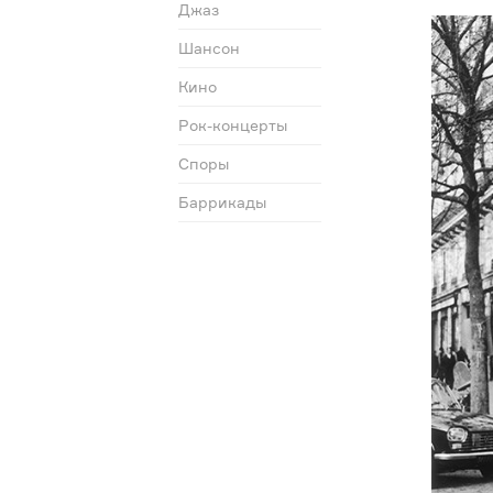
Джаз
Шансон
Кино
Рок-концерты
Споры
Баррикады