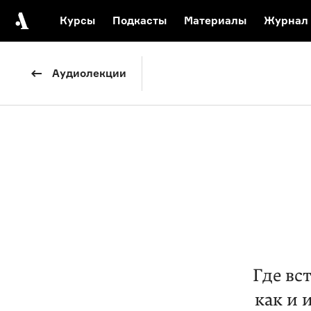
Курсы
Подкасты
Материалы
Журнал
Автор среди нас
Еврейски
Аудиолекции
Видеоистория русск
Русское 
Где вс
как и 