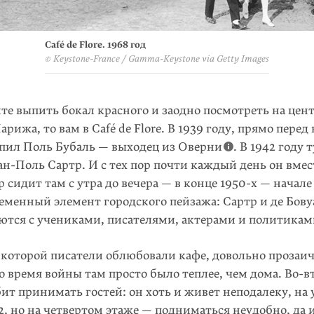
Café de Flore. 1968 год
© Keystone-France / Gamma-Keystone via Getty Images
те выпить бокал красного и заодно посмотреть на цен
рижа, то вам в Café de Flore. В 1939 году, прямо перед 
упил Поль Бубаль — вы­ходец из Оверни
. В 1942 году 
н-Поль Сартр. И с тех пор почти каждый день он вмес
р сидит там с утра до вече­ра — в конце 1950-х — начале
еменный элемент город­ского пейзажа: Сартр и де Бов
ются с учени­ками, писателями, акте­рами и политикам
 которой писатели облюбовали кафе, довольно прозаич
во время войны там просто было теплее, чем дома.
Во-в
ит принимать гостей: он хоть и живет неподалеку, на 
2, но на четвертом этаже — подниматься неудобно, да 