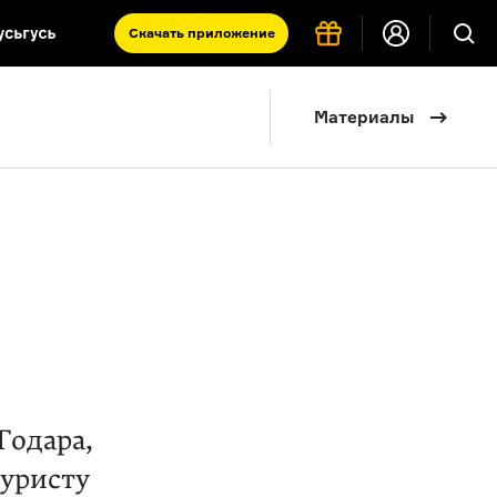
Скачать
приложение
Запад и Восток: история культур
Материалы
Что такое античность
я комната
Годара,
туристу