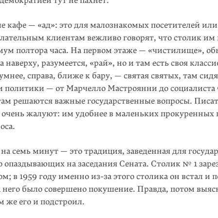
демократией тут не пахнет.
е кафе — «ад»: это для мало­зна­ко­мых посетителей ил
елательным клиентам вежливо говорят, что столик им
ум полтора часа. На первом этаже — «чи­стилище», о
 а наверху, разумеется, «рай», но и там есть своя класс
мнее, справа, ближе к бару, — святая свя­тых, там сид
и политики — от Марчелло Мастроянни до социа­листа
там решаются важные государ­ственные вопросы. Писа
 очень жалуют: им удобнее в маленьких прокуренных к
оса.
на семь минут — это тра­ди­ция, заведенная для госуд
о опаздывающих на заседания Сената. Столик № 1 заре
м; в 1959 году именно из-за это­го столика он встал и
а него было совершено покушение. Правда, потом выяс
 же его и подстроил.