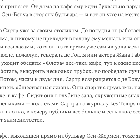
е принесет. От дома до кафе ему идти буквально пару
 Сен-Бенуа в сторону бульвара — и вот он уже на месте
а Сартр уже за своим столиком. До полудня он работае
ма, и никому не приходит в голову ему мешать или от
 возгласами, хотя он в это время уже самый узнаваемы
после, пожалуй, генерала де Голля или актера Жана Габ
 уходит обедать: «Флора» все-таки кафе, тут можно по
­ботать, выку­рить несколько трубок, но пообедать луч
 Потом, часам к двум дня, Сартр возвращается с де Бов
и­петь об­щественная жизнь. Они спорят с друзьями, н
же, в кафе. Сидят они в глубине зала, окруженные зн
ени­ками — кол­легами Сартра по журналу Les Temps m
т плот­но, к вечеру публики все больше и есть шанс се
т зна­менитостей.
кафе, выходящей прямо на буль­вар Сен-Жермен, тоже 