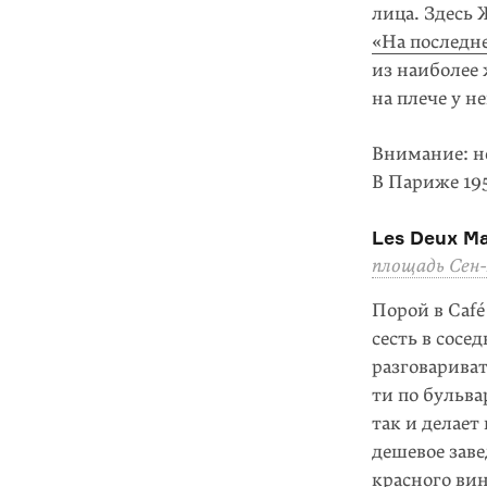
лица. Здесь
«На по­след
из наиболее 
на плече у н
Внимание: не
В Париже
19
Les Deux M
площадь Сен
Порой в Café
сесть в сосе
разговариват
ти по бульва
так и делает 
дешевое за­в
красного вин