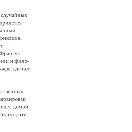
и случайных
 придется
бычный
ификация.
ят
 Франсуа
тели и фило­
афе, где нет
арственных
зервирован
 пошел домой,
нилось, что