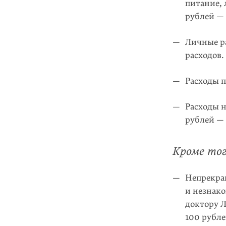
питание, 
рублей — 
Личные ра
расходов.
Расходы п
Расходы н
рублей — 
Кроме тог
Непрекра
и незнак
доктору Л
100 рубле