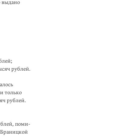
о выдано
блей;
ысяч рублей.
алось
ги только
яч рублей.
ублей, поми­
 Браницкой