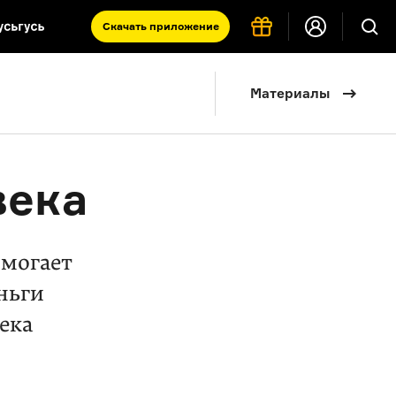
Скачать
приложение
Запад и Восток: история культур
Материалы
Что такое античность
я комната
века
омогает
еньги
ека