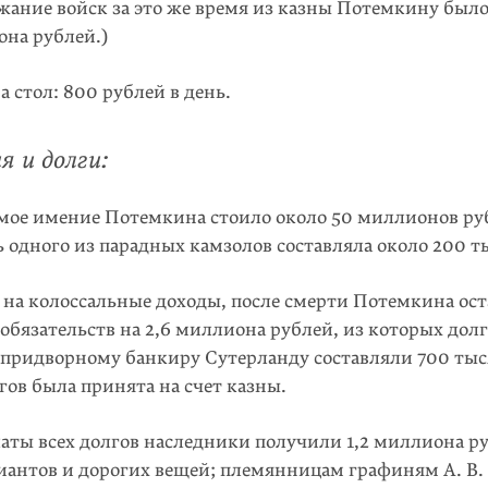
жание войск за это же время из казны Потемкину был
на рублей.)
а стол: 800 рублей в день.
я и долги:
ое имение Потемкина стоило около 50 миллионов ру
 одного из парадных камзолов составляла около 200 т
на колоссальные доходы, после смерти Потемкина ост
обязательств на 2,6 миллиона рублей, из которых дол
 придворному банкиру Сутерланду составляли 700 тыс
гов была принята на счет казны.
аты всех долгов наследники получили 1,2 миллиона р
иантов и дорогих вещей; племянницам графиням А. В.