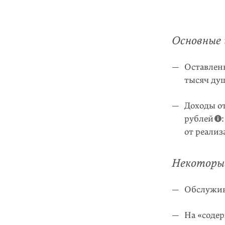
Основные 
Оставленн
тысяч душ
Доходы о
рублей
от реализ
Некоторые
Обслужива
На «соде