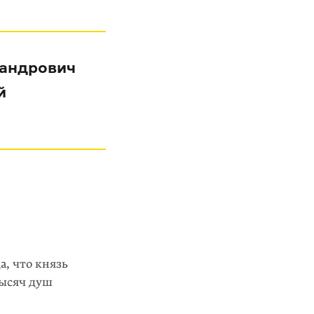
сандрович
й
а, что князь
тысяч душ