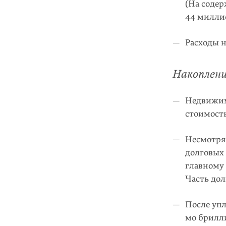
(На содер
44 миллио
Расходы н
Накоплени
Недвижим
стоимость
Несмотря 
долговых 
главному
Часть дол
После упл
мо брилл