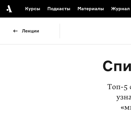
Курсы
Подкасты
Материалы
Журнал
Автор среди нас
Еврейски
Лекции
Видеоистория русск
Русское 
Спи
Топ-5 
узна
«м