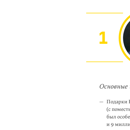
1
Основные 
Подарки Е
(с помест
был особе
и 9 милли