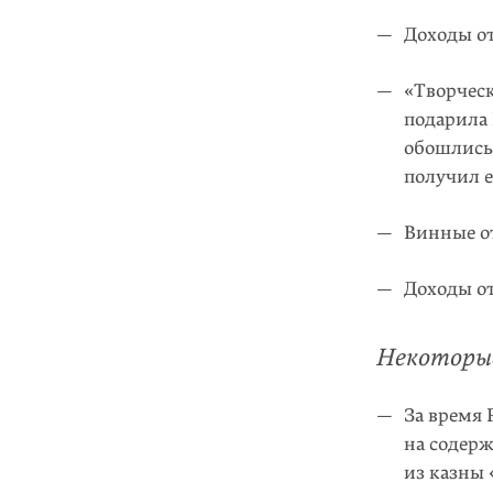
Доходы о
«Творческ
подарила
обошлись 
получил е
Винные о
Доходы от
Некоторые
За время 
на содерж
из казны 