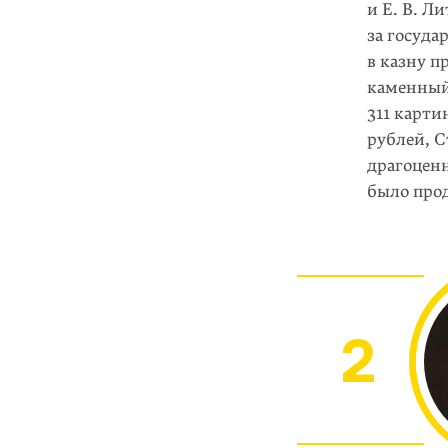
и Е. В. Л
за госуд
в казну п
каменный 
311 карти
рублей, С
драгоценн
было прод
2