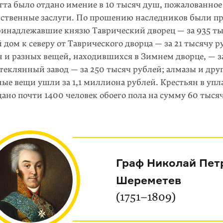
итта было отдано имение в 10 тысяч душ, пожалованно
арственные заслуги. По прошению наследников были п
ринадлежавшие князю Таврический дворец — за 935 ты
дом к северу от Таврического дворца — за 21 тысячу р
н и разных вещей, находившихся в Зимнем дворце, — з
теклянный завод — за 250 тысяч рублей; алмазы и дру
ые вещи ушли за 1,1 миллиона рублей. Крестьян в упл
ано почти 1400 человек обоего пола на сумму 60 тыся
Граф Николай Пет
Шереметев
(1751–1809)