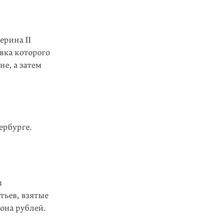
ерина II
вка которого
е, а затем
ербурге.
ы
тьев, взятые
она рублей.