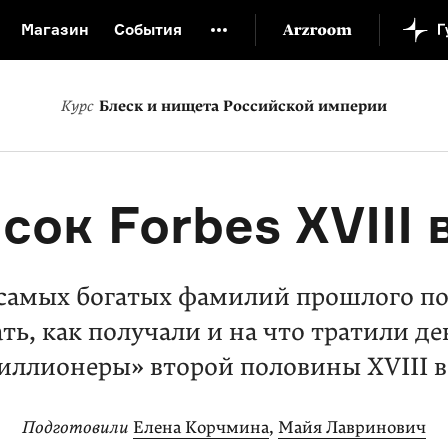
Магазин
События
й музей
Новая Третьяковка
Онлайн-университет
Курс
Блеск и нищета Российской империи
ой культуры
Русский язык от «гой еси» до «лол кек»
искусство XX века
Русская литература XX века
Детска
сок Forbes XVIII 
самых богатых фамилий прошлого п
ть, как получали и на что тратили д
иллионеры» второй половины XVIII в
Подготовили
Елена Корчмина
,
Майя Лавринович