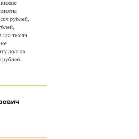
е князю
риняты
сяч рублей,
ублей,
а 170 тысяч
гие
ату долгов
ч рублей.
рович