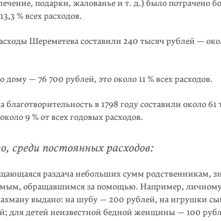
лечение, подарки, жалованье и т. д.) было потрачено б
13,3 % всех расходов.
сходы Шереметева составили 240 тысяч рублей — окол
о дому — 76 700 рублей, это около 11 % всех расходов.
а благотворительность в 1798 году составили около 61
около 9 % от всех годовых расходов.
о, среди постоянных расходов:
щающаяся раздача небольших сумм родственникам, 
омым, обращавшимся за помощью. Например, личном
ахману выдано: на шубу — 200 рублей, на игрушки с
й; для детей неизвестной бедной женщины — 100 рубл