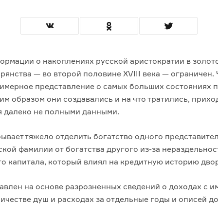
ормации о накоплениях русской аристократии в золот
рянства — во второй половине XVIII века — ограничен.
римерное представление о самых больших состояниях 
ким образом они создавались и на что тратились, прихо
я далеко не полными данными.
бывает тяжело отделить богатство одного представител
кой фамилии от богатства другого из-за нераздельно
го капитала, который влиял на кредитную историю дво
авлен на основе разрозненных сведений о доходах с и
ичестве душ и расходах за отдельные годы и описей до