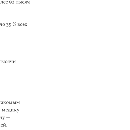
олее 92 тысяч
о 35 % всех
 тысячи
знакомым
у медику
ыну —
ей.