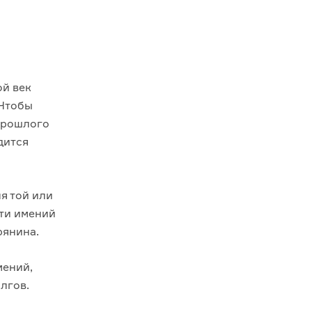
ой век
 Чтобы
прошлого
дится
я той или
сти имений
рянина.
мений,
лгов.