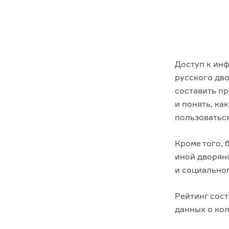
Доступ к инф
русского дво
составить п
и понять, ка
пользоватьс
Кроме того, 
иной дворянс
и социально
Рейтинг сост
данных о кол