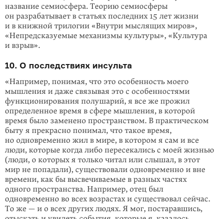
назва­ние семиосфера. Теорию семиосферы
он разрабатывает в статьях последних 15 лет жизни
и в книжной трилогии «Внутри мыслящих миров»,
«Непред­сказуемые механизмы культуры», «Культура
и взрыв».
10. О последствиях инсульта
«Например, понимая, что это особенность моего
мышления и даже связывая это с особенностями
функционирования полушарий, я все же прожил
определенное время в сфере мышления, в которой
время было заменено пространством. В практическом
быту я прекрасно понимал, что такое время,
но одновременно жил в мире, в котором я сам и все
люди, которые когда либо пересекались с моей жизнью
(люди, о кото­рых я только читал или слышал, в этот
мир не попадали), существовали одновременно и вне
времени, как бы высвечиваемые в разных частях
одного пространства. Например, отец был
одновременно во всех возрастах и существовал сейчас.
То же — и о всех других людях. Я мог, постаравшись,
отыскать и увидеть события, которые я, казалось,