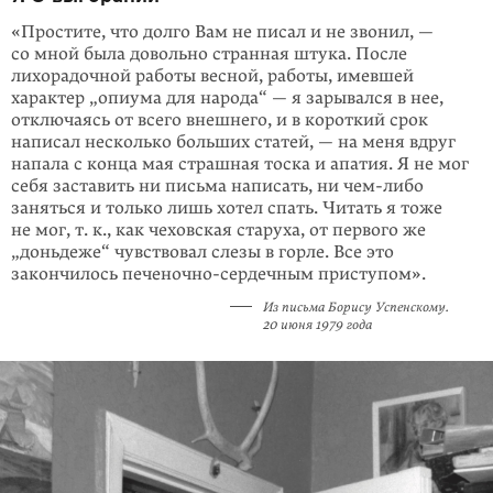
«Простите, что долго Вам не писал и не звонил, —
со мной была довольно странная штука. После
лихорадочной работы весной, работы, имевшей
характер „опиума для народа“ — я зарывался в нее,
отклю­чаясь от всего внешнего, и в короткий срок
написал несколько больших статей, — на меня вдруг
напала с конца мая страшная тоска и апатия. Я не мог
себя заставить ни письма написать, ни
чем-либо
заняться и только лишь хотел спать. Читать я тоже
не мог, т. к., как чеховская старуха, от первого же
„доньдеже“ чувствовал слезы в горле. Все это
закончилось печеночно-сердечным приступом».
Из письма Борису Успенскому.
20 июня 1979 года