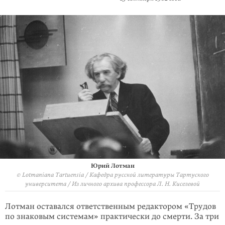
Юрий Лотман
© Lotmaniana Tartuensia / Кафедра русской литературы Тартуского
университета / Из личного архива профессора Л. Н. Киселевой
Лотман оставался ответственным редактором «Трудов
по знаковым системам» практически до смерти. За три