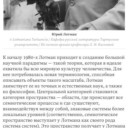
Юрий Лотман
© Lotmaniana Tartuensia / Кафедра русской литературы Тартуского
университета / Из личного архива профессора Л. Н. Киселевой
К началу 1980-х Лотман приходит к созданию большой
научной парадигмы — такой теории, которая в идеале
охватила бы всю мировую культуру челове­чества. Для
нее потребовалась новая терминология, способная
описывать объекты такого масштаба. Лотман
заимствует ее из точных и естественных наук, а также
из философии. Центральной категорией становится
категория пространства — области, где происходят все
семиотические процессы и где существуют,
взаимодействуя между собой, знаковые системы более
локальных уровней (соответственно, семиотическое
пространство выступает у Лотмана как своего рода
система систем). Это пространство получает у Лотмана