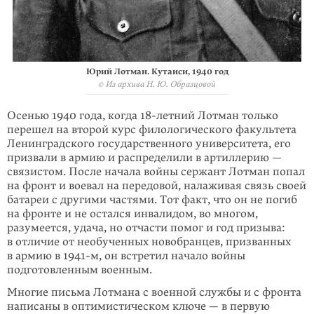
Юрий Лотман. Кутаиси, 1940 год
© Из архива Н. Ю. Образцовой
Осенью 1940 года, когда 18-летний Лотман только
перешел на второй курс филологического факультета
Ленинградского государственного университета, его
призвали в армию и распределили в артиллерию —
связистом. После начала войны сержант Лотман попал
на фронт и воевал на передовой, налаживая связь своей
батареи с дру­гими частями. Тот факт, что он не погиб
на фронте и не остался инвалидом, во многом,
разумеется, удача, но отчасти помог и год призыва:
в отличие от необученных новобранцев, призванных
в армию в
1941-м
, он встретил начало войны
подготовленным военным.
Многие письма Лотмана с военной службы и с фронта
написаны в оптими­стическом ключе — в первую