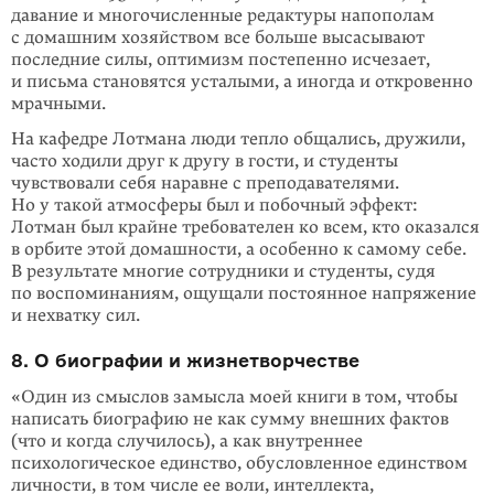
давание и многочисленные редактуры напополам
с домашним хозяйством все больше высасывают
последние силы, оптимизм постепенно исчезает,
и письма становятся усталыми, а иногда и откровенно
мрачными.
На кафедре Лотмана люди тепло общались, дружили,
часто ходили друг к другу в гости, и студенты
чувствовали себя наравне с преподавателями.
Но у такой атмосферы был и побочный эффект:
Лотман был крайне требо­вателен ко всем, кто оказался
в орбите этой домашности, а особенно к самому себе.
В результате многие сотрудники и студенты, судя
по воспоминаниям, ощущали постоянное напряжение
и нехватку сил.
8. О биографии и жизнетворчестве
«Один из смыслов замысла моей книги в том, чтобы
написать биогра­фию не как сумму внешних фактов
(что и когда случилось), а как внутреннее
психологическое единство, обусловленное единством
личности, в том числе ее воли, интеллекта,