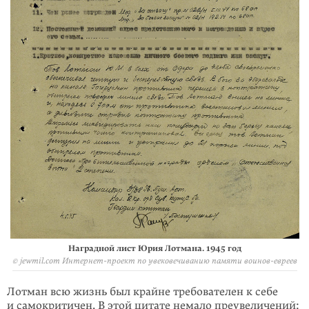
Наградной лист Юрия Лотмана. 1945 год
© jewmil.com Интернет-проект по увековечиванию памяти воинов-евреев
Лотман всю жизнь был крайне требователен к себе
и самокритичен. В этой цитате немало преувеличений: