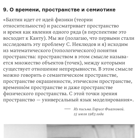
9. О времени, пространстве и семиотике
«Бахтин идет от идей физики (теории
относительности) и рассма­тривает пространство
и время как явления одного ряда (в перспективе это
восходит к Канту). Мы же (полагаю, что первыми стали
исследовать эту проблему С. Неклюдов и я) исходим
из математического (топологи­ческого) понятия
пространства: пространством в этом смысле назы­ва­
ется множество объектов (точек), между которыми
существует отно­шение непрерывности. В этом смысле
можно говорить о семантическом пространстве,
пространстве окрашенности, этическом пространстве,
временнóм пространстве и даже пространстве
физического простран­ства. С этой точки зрения
пространство — универсальный язык моделирования».
Из письма Ларисе Фиалковой.
15 июля 1983 года