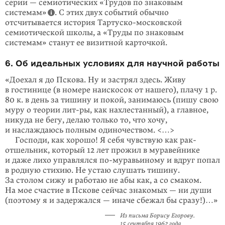
серии — семиотических «Трудов по знаковым
системам»
. С этих двух событий обычно
отсчитывается история Тартуско-московской
семиотической школы, а «Труды по знаковым
системам» станут ее визитной карточкой.
6. Об идеальных условиях для научной работы
«Доехал я до Пскова. Ну и застрял здесь. Живу
в гостинице (в номере наискосок от нашего), плачу 1 р.
80 к. в день за тишину и покой, занимаюсь (пишу свою
муру о теории лит-ры, как нахлестанный), а главное,
никуда не бегу, делаю только то, что хочу,
и наслаждаюсь полным одиночеством. <…>
Господи, как хорошо! Я себя чувствую как рак-
отшельник, который 12 лет прожил в муравейнике
и даже лихо управлялся
по-муравьиному
и вдруг попал
в родную стихию. Не устаю слушать тишину.
За столом сижу и работаю не абы как, а со смаком.
На мое счастие в Пскове сейчас знакомых — ни души
(поэтому я и задержался — иначе сбежал бы сразу!)…»
Из письма Борису Егорову.
15 сентября 1962 года