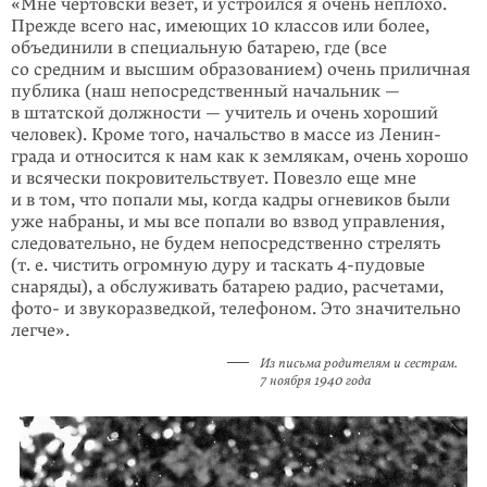
«Мне чертовски везет, и устроился я очень неплохо.
Прежде всего нас, имеющих 10 классов или более,
объединили в специальную батарею, где (все
со средним и высшим образованием) очень приличная
публика (наш непосредственный начальник —
в штатской должности — учитель и очень хороший
человек). Кроме того, начальство в массе из Ленин­
града и относится к нам как к землякам, очень хорошо
и всячески покровительствует. Повезло еще мне
и в том, что попали мы, когда кадры огневиков были
уже набраны, и мы все попали во взвод управ­ления,
следовательно, не будем непосредственно стрелять
(т. е. чистить огромную дуру и таскать 4-пудовые
снаряды), а обслуживать батарею радио, расчетами,
фото- и звукоразведкой, телефоном. Это значительно
легче».
Из письма родителям и сестрам.
7 ноября 1940 года