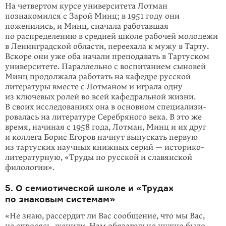
На четвертом курсе университета Лотман
познакомился с Зарой Минц; в 1951 году они
поженились, и Минц, сначала работавшая
по распределению в средней школе рабочей молодежи
в Ленинградской области, переехала к мужу в Тарту.
Вскоре они уже оба начали преподавать в Тартуском
универ­ситете. Параллельно с воспитанием сыновей
Минц продолжала работать на кафедре русской
литературы вместе с Лотманом и играла одну
из ключевых ролей во всей кафедральной жизни.
В своих исследованиях она в основном специализи­
ровалась на литературе Серебряного века. В это же
время, начиная с 1958 года, Лотман, Минц и их друг
и коллега Борис Егоров начнут выпускать первую
из тартуских научных книжных серий — историко-
литературную, «Труды по русской и славянской
филологии».
5. О семиотической школе и «Трудах
по знаковым системам»
«Не знаю, рассердит ли Вас сообщение, что мы Вас,