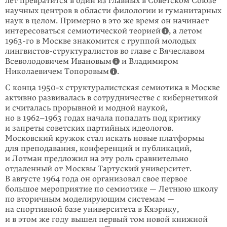
лет превратится в один из главных в Советском Союзе
научных центров в области филологии и гуманитарных
наук в целом. Примерно в это же время он начинает
интересоваться семиотической теорией
, а летом
1963-го
в Москве знакомится с группой молодых
лингвистов-струк­туралистов во главе с Вячеславом
Всеволодовичем Ивановым
и Владимиром
Николаевичем Топоровым
.
С конца
1950-х
структуралистская семиотика в Москве
активно развивалась в сотрудничестве с кибернетикой
и считалась прорывной и модной наукой,
но в
1962–1963
годах начала попадать под критику
и запреты советских партийных идеологов.
Московский кружок стал искать новые платформы
для преподавания, конференций и публикаций,
и Лотман предложил на эту роль сравнительно
отдаленный от Москвы Тартуский университет.
В августе 1964 года он организовал свое первое
большое мероприятие по семиотике — Летнюю школу
по вторичным моделирующим системам —
на спортивной базе университета в Кяэрику,
и в этом же году вышел первый том новой книжной