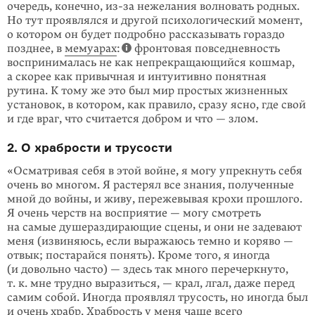
очередь, конечно, из-за нежелания волновать родных.
Но тут проявлялся и другой психологический момент,
о котором он будет подробно рассказывать гораздо
позднее, в
мемуарах
:
фронтовая повседневность
воспринималась не как непрекращающийся кошмар,
а скорее как привычная и интуитивно понятная
рутина. К тому же это был мир простых жизненных
установок, в котором, как правило, сразу ясно, где свой
и где враг, что считается добром и что — злом.
2. О храбрости и трусости
«Осматривая себя в этой войне, я могу упрекнуть себя
очень во многом. Я растерял все знания, полученные
мной до войны, и живу, переже­вывая крохи прошлого.
Я очень черств на восприятие — могу смотреть
на самые душераздирающие сцены, и они не задевают
меня (извиняюсь, если выражаюсь темно и коряво —
отвык; постарайся понять). Кроме того, я иногда
(и довольно часто) — здесь так много перечеркнуто,
т. к. мне трудно выразиться, — крал, лгал, даже перед
самим собой. Иногда проявлял трусость, но иногда был
и очень храбр. Храбрость у меня чаще всего