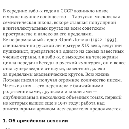
В середине
1960-х
годов в СССР возникло новое
и яркое научное сообщество — Тартуско-московская
семиотическая школа, вскоре ставшая популярной
в интеллектуальных кругах на всем советском
пространстве и далеко за его пределами.
Ее неформальный лидер Юрий Лотман (1922–1993),
специалист по русской литературе XIX века, ведущий
пушкинист, превратился в одного из самых известных
ученых страны, а в
1980-х
, с выходом на телеэкраны
цикла передач «Беседы о русской культуре», он и вовсе
стал суперзвездой от науки, известной далеко
за пределами академических кругов. Всю жизнь
Лотман писал и получал огромное количество писем.
Часть из них — его переписка с ближайшими
родственниками, друзьями и коллегами —
опубликованы в нескольких объемных томах, первый
из которых вышел еще в 1997 году; работа над
эпистолярным архивом исследователя продолжается.
1. Об армейском везении