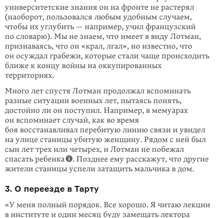
университетские знания он на фронте не растерял
(наоборот, пользовался любым удобным случаем,
чтобы их углубить — например, учил французский
по словарю). Мы не знаем, что имеет в виду Лотман,
признаваясь, что он «крал, лгал», но известно, что
он осуждал грабежи, которые стали чаще происходить
ближе к концу войны на оккупированных
территориях.
Много лет спустя Лотман продолжал вспоминать
разные ситуации военных лет, пытаясь понять,
достойно ли он поступил. Например, в мемуарах
он вспоминает случай, как во время
боя восстанавливал перебитую линию связи и увидел
на улице станицы убитую женщину. Рядом с ней был
сын лет трех или четырех, и Лотман не побежал
спасать ребенка
. Позднее ему расскажут, что другие
жители станицы успели затащить мальчика в дом.
3. О переезде в Тарту
«У меня полный порядок. Все хорошо. Я читаю лекции
в институте и один месяц буду замещать лектора