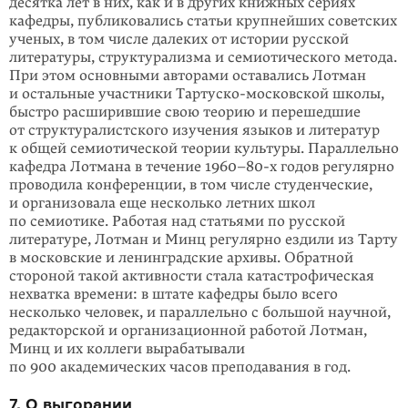
десятка лет в них, как и в других книжных сериях
кафедры, публиковались статьи крупнейших советских
ученых, в том числе далеких от истории русской
литературы, структурализма и семиотиче­ского метода.
При этом основными авторами оставались Лотман
и остальные участники Тартуско-московской школы,
быстро расширившие свою теорию и перешедшие
от структуралистского изучения языков и литератур
к общей семиотической теории культуры. Параллельно
кафедра Лотмана в течение
1960–80-х
годов регулярно
проводила конференции, в том числе студенческие,
и организовала еще несколько летних школ
по семиотике. Работая над статьями по русской
литературе, Лотман и Минц регулярно ездили из Тарту
в московские и ленинградские архивы. Обратной
стороной такой активности стала катастро­фическая
нехватка времени: в штате кафедры было всего
несколько человек, и параллельно с большой научной,
редакторской и организационной работой Лотман,
Минц и их коллеги вырабатывали
по 900 академических часов преподавания в год.
7. О выгорании