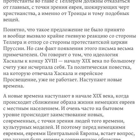
протестанты во главе с Теллером должны отказаться
от главных, с точки зрения еврея, шокирующих черт
христианства, а именно от Троицы и тому подобных
вещей.
Понятно, что такое предложение не было принято
и вообще вызвало крайне гневную реакцию со стороны
Теллера и отпор со стороны протестантской церкви
Пруссии. Но сам факт появления этого письма весьма
примечателен. Он говорит о том, что идеология
Хаскалы к концу XVIII — началу XIX века по большому
счету уже исчерпала себя. Та политическая повестка,
на которую отвечала Хаскала и еврейское
Просвещение, уже не работает. Наступают новые
времена.
А новые времена наступают в начале XIX века, когда
происходит сближение образа жизни немецких евреев
с местным населением. И очень часто на бытовом
уровне происходит заимствование новых,
современных, с точки зрения людей того времени,
культурных моделей. И поэтому перед немецкими
евреями, евреями Центральной Европы, встает вопрос,
что значит быть евреем в современном обществе.