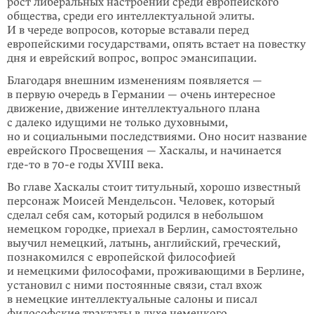
рост либеральных настроений среди европейского
общества, среди его интеллектуальной элиты.
И в череде вопросов, которые вставали перед
европейскими государствами, опять встает на повестку
дня и еврейский вопрос, вопрос эмансипации.
Благодаря внешним изменениям появляется —
в первую очередь в Германии — очень интересное
движение, движение интеллектуального плана
с далеко идущими не только духовными,
но и социальными последствиями. Оно носит название
еврейского Просвещения — Хаскалы, и начинается
где-то
в 70-е годы XVIII века.
Во главе Хаскалы стоит титульный, хорошо известный
персонаж Моисей Мендельсон. Человек, который
сделал себя сам, который родился в небольшом
немецком городке, приехал в Берлин, самостоятельно
выучил немецкий, латынь, английский, греческий,
познакомился с европейской философией
и немецкими философами, проживающими в Берлине,
установил с ними постоянные связи, стал вхож
в немецкие интеллектуальные салоны и писал
философские трактаты в духе немецкого