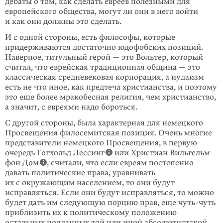
дебаты о том, как сделать евреев полезными для
европейского общества, могут ли они в него войти
и как они должны это сделать.
И с одной стороны, есть философы, которые
придерживаются достаточно юдофобских позиций.
Наверное, титульный герой — это Вольтер, который
считал, что еврейская традиционная община — это
классическая средневековая корпорация, а иудаизм
есть не что иное, как предтеча христианства, и поэтому
это еще более мракобесная религия, чем христианство,
а значит, с евреями надо бороться.
С другой стороны, была характерная для немецкого
Просвещения филосемитская позиция. Очень многие
представители немецкого Просвещения, в первую
очередь Готхольд Лессинг
или Христиан Вильгельм
фон Дом
, считали, что если евреям постепенно
давать политические права, уравнивать
их с окружающим населением, то они будут
исправляться. Если они будут исправляться, то можно
будет дать им следующую порцию прав, еще чуть-чуть
приблизить их к политическому положению
остальных подданных той или иной абсолютистской