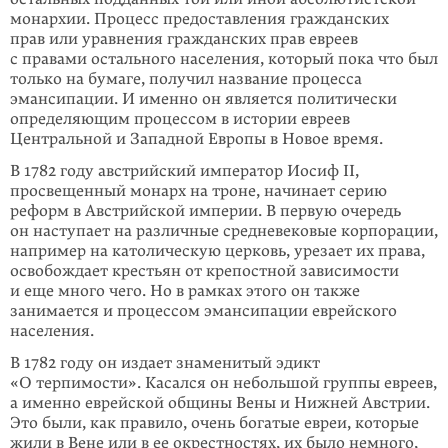
монархии. Процесс предоставления гражданских
прав или уравнения гражданских прав евреев
с правами остального населения, который пока что был
только на бумаге, получил название процесса
эмансипации. И именно он является политически
определяющим процессом в истории евреев
Центральной и Западной Европы в Новое время.
В 1782 году австрийский император Иосиф II,
просвещенный монарх на троне, начинает серию
реформ в Австрийской империи. В первую очередь
он наступает на различные средневековые корпорации,
например на католическую церковь, урезает их права,
освобождает крестьян от крепостной зависимости
и еще много чего. Но в рамках этого он также
занимается и процессом эмансипации еврейского
населения.
В 1782 году он издает знаменитый эдикт
«О терпимости». Касался он небольшой группы евреев,
а именно еврейской общины Вены и Нижней Австрии.
Это были, как правило, очень богатые евреи, которые
жили в Вене или в ее окрестностях, их было немного,