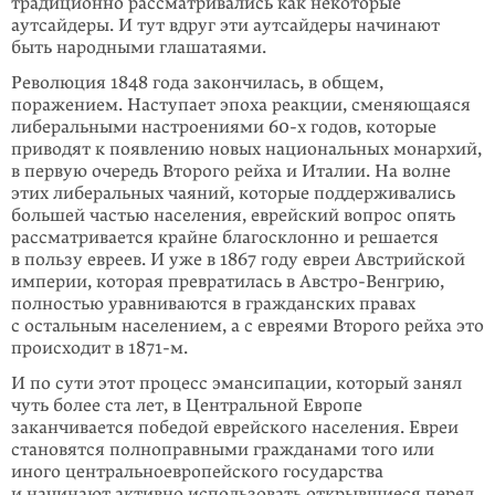
традиционно рассматривались как некоторые
аутсайдеры. И тут вдруг эти аутсайдеры начинают
быть народными глашатаями.
Революция 1848 года закончилась, в общем,
поражением. Наступает эпоха реакции, сменяющаяся
либеральными настроениями 60-х годов, которые
приводят к появлению новых национальных монархий,
в первую очередь Второго рейха и Италии. На волне
этих либеральных чаяний, которые поддерживались
большей частью населения, еврейский вопрос опять
рассматривается крайне благосклонно и решается
в пользу евреев. И уже в 1867 году евреи Австрийской
империи, которая превратилась в Австро-Венгрию,
полностью уравниваются в гражданских правах
с остальным населением, а с евреями Второго рейха это
происходит в 1871-м.
И по сути этот процесс эмансипации, который занял
чуть более ста лет, в Центральной Европе
заканчивается победой еврейского населения. Евреи
становятся полноправными гражданами того или
иного центральноевропейского государства
и начинают активно использовать открывшиеся перед