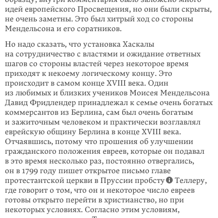
идей европейского Просвещения, но они были скрыты,
не очень заметны. Это был хитрый ход со стороны
Мендельсона и его соратников.
Но надо сказать, что установка Хаскалы
на сотрудничество с властями и ожидание ответных
шагов со стороны властей через некоторое время
приходят к некоему логическому концу. Это
происходит в самом конце XVIII века. Один
из любимых и близких учеников Моисея Мендельсона
Давид Фридлендер принадлежал к семье очень богатых
коммерсантов из Берлина, сам был очень богатым
и зажиточным человеком и практически возглавлял
еврейскую общину Берлина в конце XVIII века.
Отчаявшись, потому что прошения об улучшении
гражданского положения евреев, которые он подавал
в это время несколько раз, постоянно отвергались,
он в 1799 году пишет открытое письмо главе
протестантской церкви в Пруссии пробсту
Теллеру,
где говорит о том, что он и некоторое число евреев
готовы открыто перейти в христианство, но при
некоторых условиях. Согласно этим условиям,