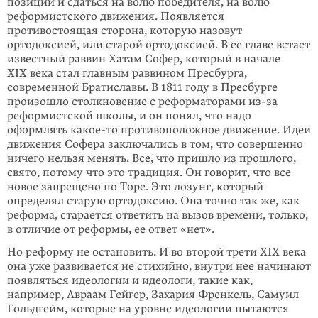
позиции и сдаться на волю победителя, на волю
реформистского движения. Появляется
противостоящая сторона, которую назовут
ортодоксией, или старой ортодоксией. В ее главе встает
известный раввин Хатам Софер, который в начале
XIX века стал главным раввином Пресбурга,
современной Братиславы. В 1811 году в Пресбурге
произошло столкновение с реформаторами из-за
реформистской школы, и он понял, что надо
оформлять
какое-то
противоположное движение. Идеи
движения Софера заключались в том, что совершенно
ничего нельзя менять. Все, что пришло из прошлого,
свято, потому что это традиция. Он говорит, что все
новое запрещено по Торе. Это лозунг, который
определял старую ортодоксию. Она точно так же, как
реформа, старается ответить на вызов времени, только,
в отличие от реформы, ее ответ «нет».
Но реформу не остановить. И во второй трети XIX века
она уже развивается не стихийно, внутри нее начинают
появляться идеологии и идеологи, такие как,
например, Авраам Гейгер, Захария Френкель, Самуил
Гольдгейм, которые на уровне идеологии пытаются