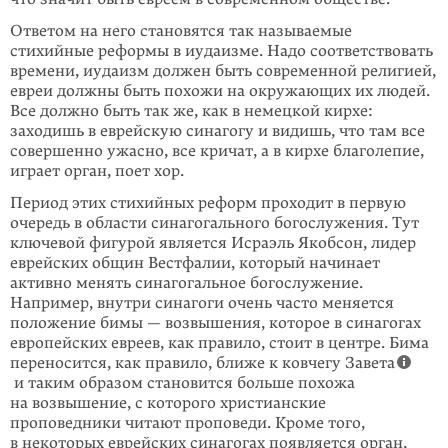
Ответом на него становятся так называемые
стихийные реформы в иудаизме. Надо соответствовать
времени, иудаизм должен быть современной религией,
евреи должны быть похожи на окружающих их людей.
Все должно быть так же, как в немецкой кирхе:
заходишь в еврейскую синагогу и видишь, что там все
совершенно ужасно, все кричат, а в кирхе благолепие,
играет орган, поет хор.
Период этих стихийных реформ проходит в первую
очередь в области синагогального богослужения. Тут
ключевой фигурой является Исраэль Якобсон, лидер
еврейских общин Вестфалии, который начинает
активно менять синагогальное богослужение.
Например, внутри синагоги очень часто меняется
положение бимы — возвышения, которое в синагогах
европейских евреев, как правило, стоит в центре. Бима
переносится, как правило, ближе к ковчегу Завета
и таким образом становится больше похожа
на возвышение, с которого христианские
проповедники читают проповеди. Кроме того,
в некоторых еврейских синагогах появляется орган,