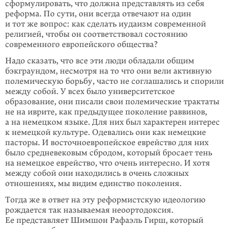
сформулировать, что должна представлять из себя
реформа. По сути, они всегда отвечают на один
и тот же вопрос: как сделать иудаизм современной
религией, чтобы он соответствовал состоянию
современного европейского общества?
Надо сказать, что все эти люди обладали общим
бэкграундом, несмотря на то что они вели активную
полемическую борьбу, часто не соглашались и спорили
между собой. У всех было университетское
образование, они писали свои полемические трактаты
не на иврите, как предыдущее поколение раввинов,
а на немецком языке. Для них был характерен интерес
к немецкой культуре. Одевались они как немецкие
пасторы. И восточноевропейское еврейство для них
было средневековым сбродом, который бросает тень
на немецкое еврейство, что очень интересно. И хотя
между собой они находились в очень сложных
отношениях, мы видим единство поколения.
Тогда же в ответ на эту реформистскую идеологию
рождается так называемая неоортодоксия.
Ее представляет Шимшон Рафаэль Гирш, который