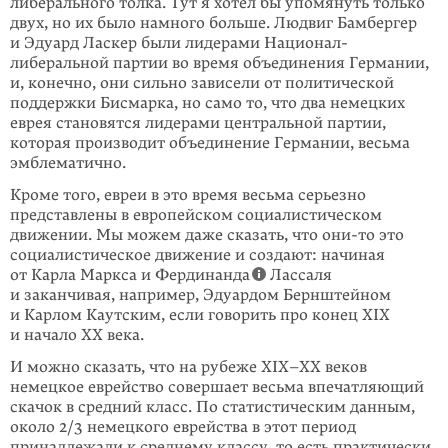
либерального толка. Тут я хотел бы упомянуть только
двух, но их было намного больше. Людвиг Бамбергер
и Эдуард Ласкер были лидерами Национал-
либеральной партии во время объединения Германии,
и, конечно, они сильно зависели от политической
поддержки Бисмарка, но само то, что два немецких
еврея становятся лидерами центральной партии,
которая производит объединение Германии, весьма
эмблематично.
Кроме того, евреи в это время весьма серьезно
представлены в европейском социалистическом
движении. Мы можем даже сказать, что
они-то
это
социалистическое движение и создают: начиная
от Карла Маркса и Фердинанда
Лассаля
и заканчивая, например, Эдуардом Бернштейном
и Карлом Каутским, если говорить про конец XIX
и начало ХХ века.
И можно сказать, что на рубеже XIX–XX веков
немецкое еврейство совершает весьма впечатляющий
скачок в средний класс. По статистическим данным,
около 2/3 немецкого еврейства в этот период
принадлежали к среднему классу, то есть практически