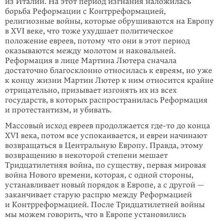
из Италии. На этот период изгнания наложилась
борьба Реформации с Контрреформа­цией,
религиозные войны, которые обрушиваются на Европу
в XVI веке, что тоже ухудшает политическое
положение евреев, потому что они в этот период
оказываются между молотом и наковальней.
Реформация в лице Мартина Лютера сначала
достаточно благосклонно относилась к евреям, но уже
к концу жизни Мартин Лютер к ним относится крайне
отрицательно, призывает изгонять их из всех
государств, в которых распространилась Реформация
и протестантизм, и убивать.
Массовый исход евреев продолжается
где-то
до конца
XVI века, потом все успокаивается, и евреи начинают
возвращаться в Центральную Европу. Правда, этому
возвращению в некоторой степени мешает
Тридцатилетняя война, по существу, первая мировая
война Нового времени, которая, с одной стороны,
устанавливает новый порядок в Европе, а с другой —
заканчивает старую распрю между Реформацией
и Контрреформацией. После Тридцатилетней войны
мы можем говорить, что в Европе установились