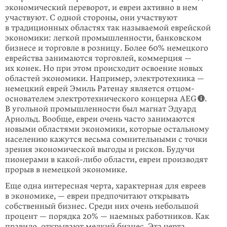
экономический переворот, и евреи активно в нем
участвуют. С одной стороны, они участвуют
в традиционных областях так называемой еврейской
экономики: легкой промышленности, банковском
бизнесе и торговле в розницу. Более 60% немецкого
еврейства занимаются торговлей, коммерция —
их конек. Но при этом происходит освоение новых
областей экономики. Например, электротехника —
немецкий еврей Эмиль Ратенау является отцом-
основателем электротехнического концерна AEG
.
В угольной промышленности был магнат Эдуард
Арнольд. Вообще, евреи очень часто занимаются
новыми областями экономики, которые остальному
населению кажутся весьма сомнительными с точки
зрения экономической выгоды и рисков. Будучи
пионерами в
какой-либо
области, евреи производят
прорыв в немецкой экономике.
Еще одна интересная черта, характерная для евреев
в экономике, — евреи предпочитают открывать
собственный бизнес. Среди них очень небольшой
процент — порядка 20% — наемных работников. Как
правило, открывают мелкий бизнес. Эта черта