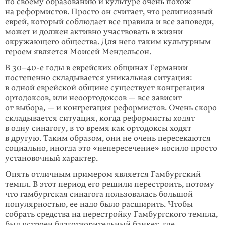
по своему образованию и культуре очень похож
на реформистов. Просто он считает, что религиозный
еврей, который соблюдает все правила и все заповеди,
может и должен активно участвовать в жизни
окружающего общества. Для него таким культурным
героем является Моисей Мендельсон.
В 30–40-е годы в еврейских общинах Германии
постепенно складывается уникальная ситуация:
в одной еврейской общине существует конгрегация
ортодоксов, или неоортодоксов — все зависит
от выбора, — и конгрегация реформистов. Очень скоро
складывается ситуация, когда реформисты ходят
в одну синагогу, в то время как ортодоксы ходят
в другую. Таким образом, они не очень пересекаются
социально, иногда это «непересечение» носило просто
установочный характер.
Опять отличным примером является Гамбургский
темпл. В этот период его решили перестроить, потому
что гамбургская синагога пользовалась большой
популярностью, ее надо было расширить. Чтобы
собрать средства на перестройку Гамбургского темпла,
был устроен благотворительный банкет, где