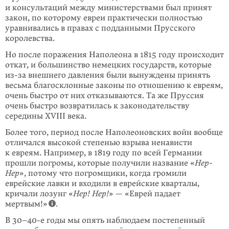
и консультаций между министерствами был принят
закон, по которому евреи практически полностью
уравнивались в правах с подданными Прусского
королевства.
Но после поражения Наполеона в 1815 году происходит
откат, и большинство немецких государств, которые
из-за внешнего давления были вынуждены принять
весьма благосклонные законы по отношению к евреям,
очень быстро от них отказываются. Та же Пруссия
очень быстро возвратилась к законодательству
середины XVIII века.
Более того, период после Наполеоновских войн вообще
отличался высокой степенью взрыва ненависти
к евреям. Например, в 1819 году по всей Германии
прошли погромы, которые получили название «
Hep-
Hep
», потому что погромщики, когда громили
еврейские лавки и входили в еврейские кварталы,
кричали лозунг «
Hep! Hep!
» — «Еврей падает
мертвым!»
.
В 30–40-е годы мы опять наблюдаем постепенный