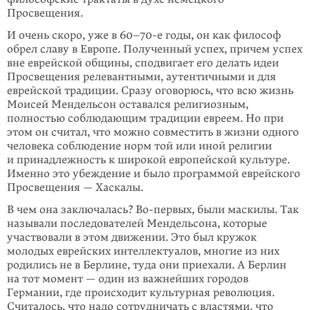
Просвещения.
И очень скоро, уже в 60–70-е годы, он как философ
обрел славу в Европе. Полученный успех, причем успех
вне еврейской общины, сподвигает его делать идеи
Просвещения релевантными, аутентичными и для
еврейской традиции. Сразу оговорюсь, что всю жизнь
Моисей Мендельсон оставался религиозным,
полностью соблюдающим традиции евреем. Но при
этом он считал, что можно совместить в жизни одного
человека соблюдение норм той или иной религии
и принадлежность к широкой европейской культуре.
Именно это убеждение и было программой еврейского
Просвещения — Хаскалы.
В чем она заключалась? Во-первых, были маскилы. Так
называли последователей Мендельсона, которые
участвовали в этом движении. Это был кружок
молодых еврейских интеллектуалов, многие из них
родились не в Берлине, туда они приехали. А Берлин
на тот момент — один из важнейших городов
Германии, где происходит культурная революция.
Считалось, что надо сотрудничать с властями, что