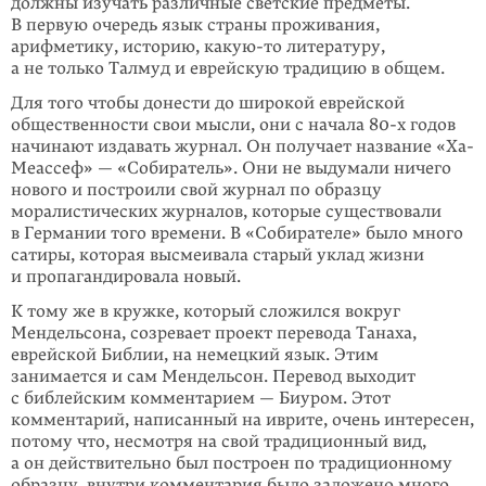
должны изучать различные светские предметы.
В первую очередь язык страны проживания,
арифметику, историю,
какую-то
литературу,
а не только Талмуд и еврейскую традицию в общем.
Для того чтобы донести до широкой еврейской
общественности свои мысли, они с начала 80-х годов
начинают издавать журнал. Он получает название «Ха-
Меассеф» — «Собиратель». Они не выдумали ничего
нового и построили свой журнал по образцу
моралистических журналов, которые существовали
в Германии того времени. В «Собирателе» было много
сатиры, которая высмеивала старый уклад жизни
и пропагандировала новый.
К тому же в кружке, который сложился вокруг
Мендельсона, созревает проект перевода Танаха,
еврейской Библии, на немецкий язык. Этим
занимается и сам Мендельсон. Перевод выходит
с библейским комментарием — Биуром. Этот
комментарий, написанный на иврите, очень интересен,
потому что, несмотря на свой традиционный вид,
а он действительно был построен по традиционному
образцу, внутри комментария было заложено много