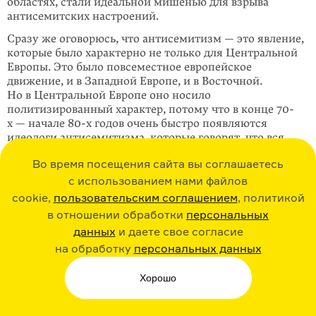
областях, стали идеальной мишенью для взрыва
антисемитских настроений.
Сразу же оговорюсь, что антисемитизм — это явление,
которые было характерно не только для Центральной
Европы. Это было повсеместное европейское
движение, и в Западной Европе, и в Восточной.
Но в Центральной Европе оно носило
политизированный характер, потому что в конце 70-
х — начале 80-х годов очень быстро появляются
идеологи антисемитизма, которые говорят, что вся
мировая история является не чем иным, как драмой
Во время посещения сайта вы соглашаетесь
или ареной борьбы между двумя расами —
нордической (которую представляют немцы)
с использованием нами файлов
и семитской (которую представляют евреи). Более
cookie,
пользовательским соглашением
, политикой
того, переход между этими расами невозможен из-за
в отношении обработки
персональных
разницы в крови. Культура как бы утоплена в крови.
данных
и даете свое согласие
Если раньше, например в средневековой Европе, еврей
на обработку
персональных данных
мог креститься и стать добродетельным христианином,
то крещеный еврей в Европе конца XIX века, с точки
зрения антисемитов, выглядел куда страшнее, чем
Хорошо
просто еврей, потому что он делал блестящую карьеру
в европейском обществе, а потом подтягивал за собой