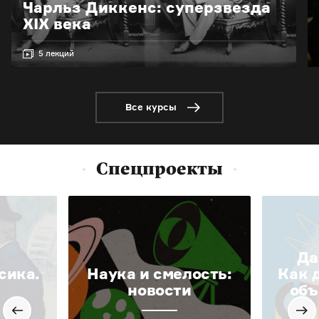
Чарльз Диккенс: суперзвезда
XIX века
5 лекций
Все курсы
Спецпроекты
Да
сика.
Наука и смелость:
Как 
новости
объ