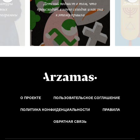
ратуры
Детский подкаст о том, что
Детский 
вных
происходит в науке сегодня и как она
программы
к этому пришла
О ПРОЕКТЕ
ПОЛЬЗОВАТЕЛЬСКОЕ СОГЛАШЕНИЕ
ПОЛИТИКА КОНФИДЕНЦИАЛЬНОСТИ
ПРАВИЛА
ОБРАТНАЯ СВЯЗЬ