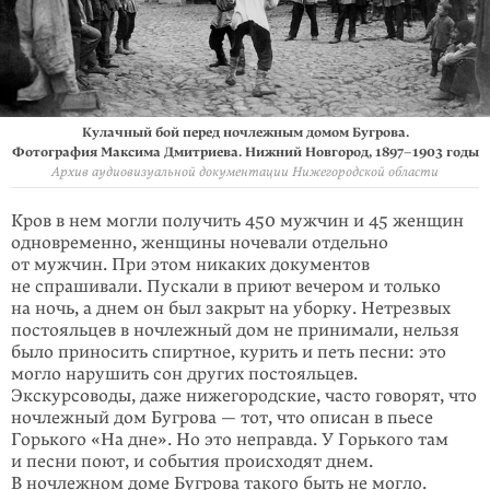
Кулачный бой перед ночлежным домом Бугрова.
Фотография Максима Дмитриева. Нижний Новгород, 1897–1903 годы
Архив аудиовизуальной документации Нижегородской области
Кров в нем могли получить 450 мужчин и 45 женщин
одновременно, женщины ночевали отдельно
от мужчин. При этом никаких документов
не спрашивали. Пускали в приют вечером и только
на ночь, а днем он был закрыт на уборку. Нетрезвых
постояльцев в ночлежный дом не принимали, нельзя
было прино­сить спиртное, курить и петь песни: это
могло нарушить сон других постояль­цев.
Экскурсоводы, даже нижегородские, часто говорят, что
ночлежный дом Бугрова — тот, что описан в пьесе
Горького «На дне». Но это неправда. У Горь­кого там
и песни поют, и события происходят днем.
В ночлежном доме Бугрова такого быть не могло.