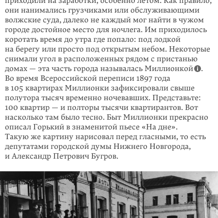
приходили на заработки, особенно летом. Как правило,
они нанимались груз­чиками или обслуживающими
волжские суда, далеко не каждый мог найти в чужом
городе достойное место для ночлега. Им приходилось
коротать время до утра где попало: под лодкой
на берегу или просто под открытым небом. Некоторые
снимали угол в расположенных рядом с пристанью
домах — эта часть города называлась Миллионкой
.
Во время Всероссийской переписи 1897 года
в 105 квартирах Миллионки зафиксировали свыше
полутора тысяч временно ночевавших. Представьте:
100 квартир — и полторы тысячи кварти­рантов. Вот
насколько там было тесно. Быт Миллионки прекрасно
описал Горький в знаменитой пьесе «На дне».
Такую же картину нарисовал перед гласными, то есть
депутатами городской думы Нижнего Новгорода,
и Александр Петрович Бугров.