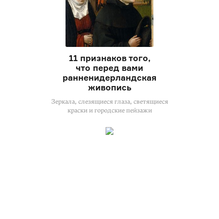
11 признаков того,
что перед вами
ранненидерландская
живопись
Зеркала, слезящиеся глаза, светящиеся
краски и городские пейзажи