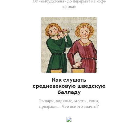
От «омбудсмена» до перерыва на кофе
«фика»
Как слушать
средневековую шведскую
балладу
Рыцари, водяные, мосты, кони,
призраки… Что все это значит?