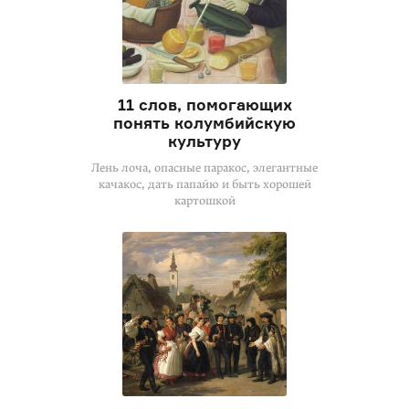
11 слов, помогающих
понять колумбийскую
культуру
Лень лоча, опасные паракос, элегантные
качакос, дать папайю и быть хорошей
картошкой