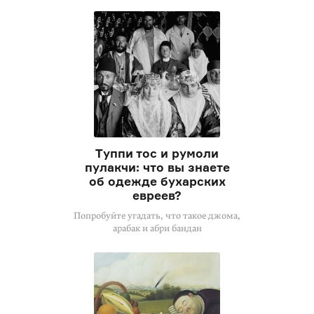
Туппи тос и румоли
пулакчи: что вы знаете
об одежде бухарских
евреев?
Попробуйте угадать, что такое джома,
арабак и абри бандан