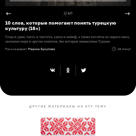
3/40
10 слов, которые помогают понять турецкую
культуру (18+)
Стыд и срам, честь и чистота, удача и кейиф, а также котлеты из сырого мяса,
свечение моря и другие понятия, без которых немыслима Турция
Рассказывает
Марина Букулова
29 минут
ДРУГИЕ МАТЕРИАЛЫ НА ЭТУ ТЕМУ