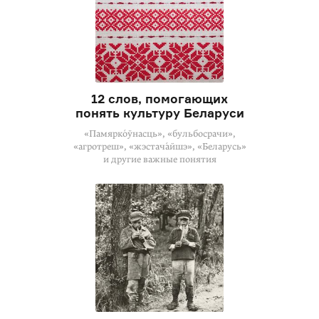
12 слов, помогающих
понять культуру Беларуси
«Памярко́ўнасць», «бульбосрачи»,
«агротреш», «жэстача́йшэ», «Беларусь»
и другие важные понятия