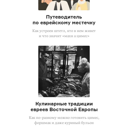
Путеводитель
по еврейскому местечку
Как устроен штетл, кто в нем живет
и что значит «махн а цимес»
Кулинарные традиции
евреев Восточной Европы
Как
по-разному
можно готовить цимес,
форшмак и даже куриный бульон