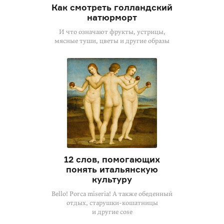
Как смотреть голландский
натюрморт
И что означают фрукты, устрицы,
мясные туши, цветы и другие образы
12 слов, помогающих
понять итальянскую
культуру
Bello! Porca miseria! А также обеденный
отдых, старушки-кошатницы
и другие cose