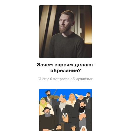
Зачем евреям делают
обрезание?
И еще 6 вопросов об иудаизме