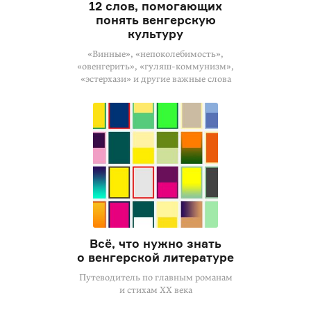
12 слов, помогающих
понять венгерскую
культуру
«Винные», «непоколебимость»,
«овенгерить», «гуляш-коммунизм»,
«эстерхази» и другие важные слова
Всё, что нужно знать
о венгерской литературе
Путеводитель по главным романам
и стихам XX века