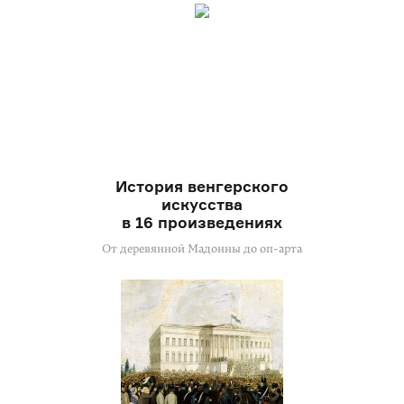
История венгерского
искусства
в 16 произведениях
От деревянной Мадонны до
оп-арта