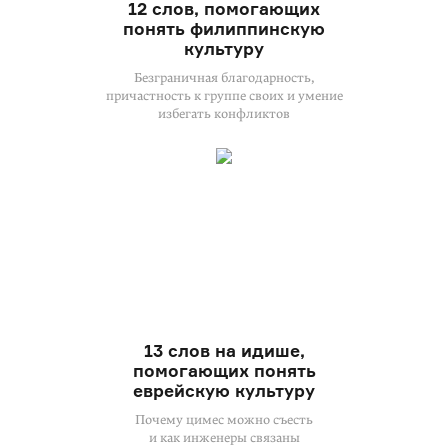
12 слов, помогающих
понять филиппинскую
культуру
Безграничная благодарность,
причастность к группе своих и умение
избегать конфликтов
13 слов на идише,
помогающих понять
еврейскую культуру
Почему цимес можно съесть
и как инженеры связаны