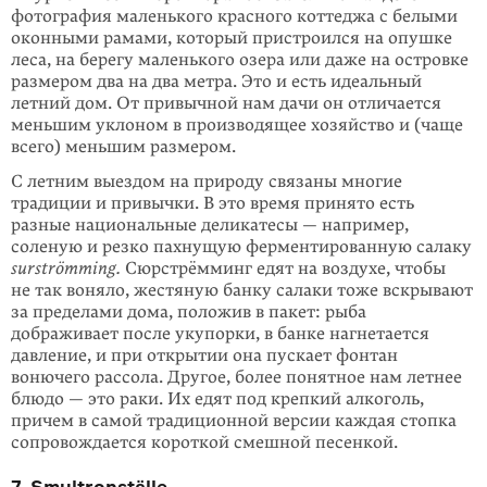
фотография маленького красного коттеджа с белыми
оконными рамами, который при­строился на опушке
леса, на берегу маленького озера или даже на островке
размером два на два метра. Это и есть идеальный
летний дом. От привычной нам дачи он отличается
меньшим уклоном в производящее хозяйство и (чаще
всего) меньшим размером.
С летним выездом на природу связаны многие
традиции и привычки. В это время принято есть
разные национальные деликатесы — например,
соленую и резко пахнущую ферментированную салаку
surströmming.
Сюрстрёмминг едят на воздухе, чтобы
не так воняло, жестяную банку салаки тоже вскрывают
за пре­делами дома, положив в пакет: рыба
дображивает после укупорки, в бан­ке нагнетается
давление, и при открытии она пускает фонтан
вонючего рассола. Другое, более понятное нам летнее
блюдо — это раки. Их едят под крепкий алкоголь,
причем в самой традиционной версии каждая стопка
сопровождается короткой смешной песенкой.
7. Smultronställe