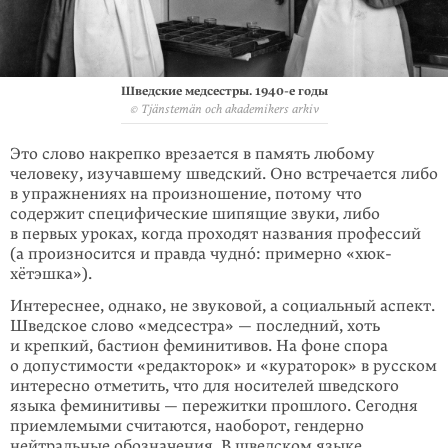
Шведские медсестры.
1940-е годы
© Tjänstemän och akademikers arkiv
Это слово накрепко врезается в память любому
человеку, изучавшему швед­ский. Оно встречается либо
в упражнениях на произношение, потому что
содержит специфические шипящие звуки, либо
в первых уроках, когда про­ходят названия профессий
(а произносится и правда чуднó: примерно «хюк-
хётэшка»).
Интереснее, однако, не звуковой, а социальный аспект.
Шведское слово «медсестра» — последний, хоть
и крепкий, бастион феминитивов. На фоне спора
о допустимости «редакторок» и «кураторок» в русском
интересно отме­тить, что для носителей шведского
языка феминитивы — пережитки прош­лого. Сегодня
приемлемыми считаются, наоборот, гендерно
нейтральные обозначения. В шведском языке