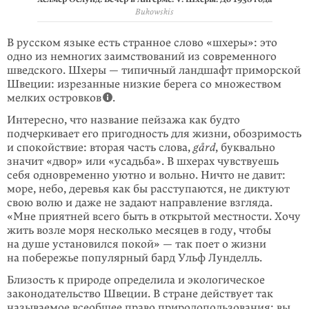
Bukowskis
В русском языке есть странное слово «шхеры»: это
одно из немногих заимст­вований из современного
шведского. Шхеры — типичный ландшафт примор­ской
Швеции: изрезанные низкие берега со множеством
мелких островков
.
Интересно, что название пейзажа как будто
подчеркивает его пригодность для жизни, обозримость
и спокойствие: вторая часть слова,
gård
, буквально
значит «двор» или «усадьба». В шхерах чувствуешь
себя одновременно уютно и воль­но. Ничто не давит:
море, небо, деревья как бы расступаются, не диктуют
свою волю и даже не задают направление взгляда.
«Мне приятней всего быть в от­кры­той местности. Хочу
жить возле моря несколько месяцев в году, чтобы
на душе установился покой» — так поет о жизни
на побережье популярный бард Ульф Лунделль.
Близость к природе определила и экологическое
законодательство Швеции. В стране действует так
называемое всеобщее право природопользования: вы