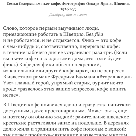
Семья Седерхольм пьет кофе. Фотография Оскара Ярена. Швеция,
1926 год
Jönköping läns museum
Слово, которое первым выучивают люди,
приезжающие работать в Швецию. Без
fika
и не работается, и не отдыхается. Фика — это кофе
с
чем-нибудь
и, соот­ветственно, перерыв на кофе;
в течение рабочего дня ее устраивают раза три. (Если
вы пьете кофе со сладостями дома, это тоже будет
фика.) Кофе для фики обычно некрепкий,
из капельной или другой кофеварки, но не эспрессо.
В известном романе Фредрика Бакмана «Вторая жизнь
Уве» главный герой, упрямый старик, бурчит нечто
вроде «развелось этих ваших эспрессов, кофе попить
негде».
В Швеции кофе появился давно и сразу стал напитком
доступным, даже про­сто­народным. Может быть, еще
и поэтому он обычно жидкий: рачительные шведские
крестьяне растягивали запас на подольше. В деревнях
долго жила и традиция пить кофе пополам с водкой:
так делает пройдоха-священник в известном многим