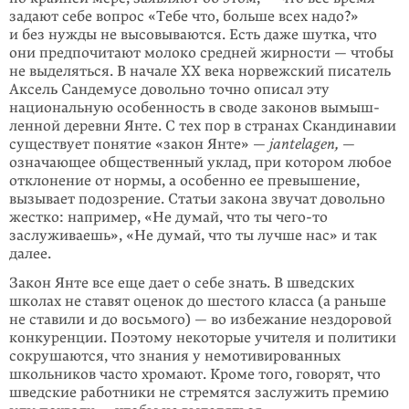
задают себе вопрос «Тебе что, больше всех надо?»
и без нужды не высовыва­ются. Есть даже шутка, что
они предпочитают молоко средней жирности — чтобы
не выделяться. В начале XX века норвежский писатель
Аксель Сандемусе дово­­льно точно описал эту
национальную особенность в своде законов вымыш­­
лен­ной деревни Янте. С тех пор в странах Скандинавии
существует понятие «закон Янте» —
jantelagen,
—
означающее общественный уклад, при котором любое
отклонение от нормы, а особенно ее превышение,
вызывает подозрение. Статьи закона звучат довольно
жестко: например, «Не думай, что ты
чего-то
заслуживаешь», «Не думай, что ты лучше нас» и так
далее.
Закон Янте все еще дает о себе знать. В шведских
школах не ставят оценок до шестого класса (а раньше
не ставили и до восьмого) — во избежание нездо­ровой
конкуренции. Поэтому некоторые учителя и политики
сокрушаются, что знания у немотивированных
школьников часто хромают. Кроме того, говорят, что
швед­ские работники не стремятся заслужить премию