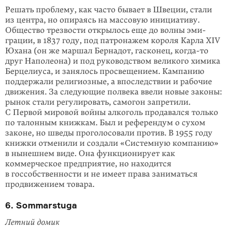
Решать проблему, как часто бывает в Швеции, стали
из центра, но опираясь на массовую инициативу.
Общество трезвости открылось еще до волны эми­
грации, в 1837 году, под патронажем короля Карла XIV
Юхана (он же маршал Бернадот, гасконец,
когда-то
друг Наполеона) и под руководством великого химика
Берцелиуса, и занялось просвещением. Кампанию
поддержали рели­гиозные, а впоследствии и рабочие
движения. За следующие полвека ввели новые законы:
рынок стали регулировать, самогон запретили.
С Первой миро­вой войны алкоголь продавался только
по талонным книжкам. Был и рефе­рендум о сухом
законе, но шведы проголосовали против. В 1955 году
книжки отменили и создали «Системную компанию»
в нынешнем виде. Она функ­ционирует как
коммерческое предприятие, но находится
в госсобственности и не имеет права заниматься
продвижением товара.
6. Sommarstuga
Летний домик