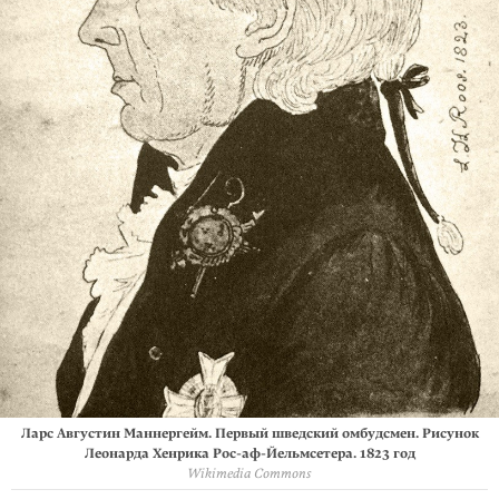
Ларс Августин Маннергейм. Первый шведский омбудсмен. Рисунок
Леонарда Хенрика
Рос-аф-Йельмсетера
. 1823 год
Wikimedia Commons