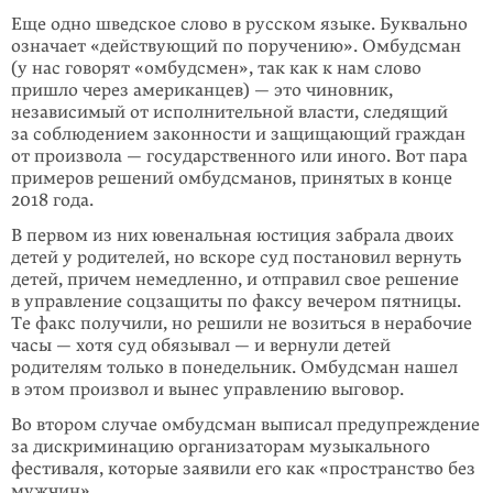
Еще одно шведское слово в русском языке. Буквально
означает «действующий по поручению». Омбудсман
(у нас говорят «омбудсмен», так как к нам слово
пришло через американцев) — это чиновник,
независимый от ис­пол­нительной власти, следящий
за соблюдением законности и защищающий граждан
от произвола — государственного или иного. Вот пара
примеров решений омбудсманов, принятых в конце
2018 года.
В первом из них ювенальная юстиция забрала двоих
детей у родителей, но вскоре суд постановил вернуть
детей, причем немедленно, и отправил свое решение
в управление соцзащиты по факсу вечером пятницы.
Те факс полу­чили, но решили не возиться в нерабочие
часы — хотя суд обязывал — и вер­нули детей
родителям только в понедельник. Омбудсман нашел
в этом произвол и вынес управлению выговор.
Во втором случае омбудсман выписал предупреждение
за дискриминацию организаторам музыкального
фестиваля, которые заявили его как «прост­ранство без
мужчин».