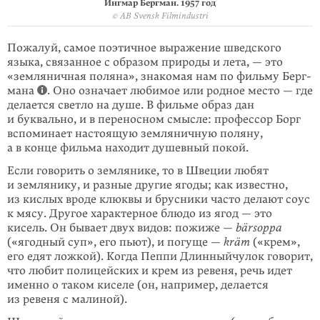
Ингмар Бергман. 1957 год
© AB Svensk Filmindustri
Пожалуй, самое поэтичное выражение шведского
языка, связанное с образом природы и лета, — это
«земляничная поля­на», знакомая нам по фильму Берг­
мана
. Оно означает любимое или родное место — где
делается светло на душе. В фильме образ дан
и буквально, и в переносном смысле: профессор Борг
вспо­минает настоящую земляничную поляну,
а в конце фильма находит душевный покой.
Если говорить о землянике, то в Швеции любят
и землянику, и разные другие ягоды; как известно,
из кислых вроде клюквы и брусники часто делают соус
к мясу. Другое характерное блюдо из ягод — это
кисель. Он бывает двух видов: пожиже —
bärsoppa
(«ягодный суп», его пьют), и погуще —
kräm
(«крем»,
его едят ложкой). Когда Пеппи Длинныйчулок говорит,
что любит полицейских и крем из ревеня, речь идет
именно о таком киселе (он, например, делается
из ревеня с малиной).