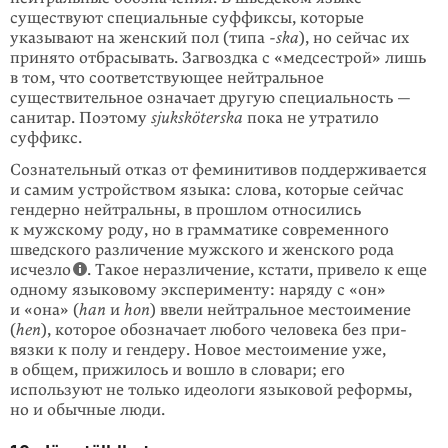
существуют специальные суффиксы, которые
указывают на женский пол (типа
-ska
), но сейчас их
принято отбрасывать. Загвоздка с «медсестрой» лишь
в том, что соответствующее нейтральное
существительное означает другую специальность —
санитар. Поэтому
sjuksköterska
пока не утратило
суффикс.
Сознательный отказ от феминитивов поддерживается
и самим устройством языка: слова, которые сейчас
гендерно нейтральны, в прошлом относились
к мужскому роду, но в грамматике современного
шведского различение мужского и женского рода
исчезло
. Такое неразличение, кстати, привело к еще
одному языковому эксперименту: наряду с «он»
и «она» (
han
и
hon
) ввели нейтральное местоимение
(
hen
), которое обозначает любого человека без при­
вязки к полу и гендеру. Новое местоимение уже,
в общем, прижилось и вошло в словари; его
используют не только идеологи языковой реформы,
но и обыч­ные люди.