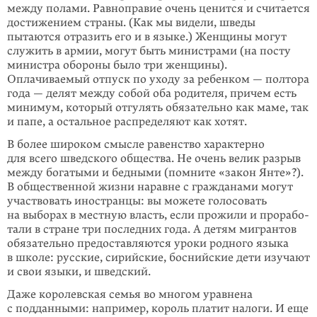
между полами. Равно­правие очень ценится и считается
достижением страны. (Как мы видели, шведы
пытаются отразить его и в языке.) Женщины могут
служить в армии, могут быть министрами (на посту
министра обороны было три женщины).
Оплачиваемый отпуск по уходу за ребенком — полтора
года — делят между собой оба родителя, причем есть
минимум, который отгулять обязательно как маме, так
и папе, а остальное распределяют как хотят.
В более широком смысле равенство характерно
для всего шведского общества. Не очень велик разрыв
между богатыми и бедными (помните «закон Янте»?).
В общественной жизни наравне с гражданами могут
участвовать иностранцы: вы можете голосовать
на выборах в местную власть, если прожили и прорабо­
тали в стране три последних года. А детям мигрантов
обязательно предостав­ля­ются уроки родного языка
в школе: русские, сирийские, боснийские дети изучают
и свои языки, и шведский.
Даже королевская семья во многом уравнена
с подданными: например, король платит налоги. И еще