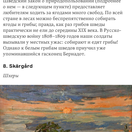
Шведский закон о природопользовании (подробнее
о нем — в следующем пункте) предоставляет
любителям ходить за ягодами много свобод. По всей
стране в лесах можно беспрепятственно собирать
ягоды и грибы; правда, как раз грибов шведы
практически не ели до середины XIX века. В Русско-
швед­скую войну
1808–1809
годов наши солдаты
вызывали у местных ужас: соби­рают и едят грибы!
Однако к белым грибам шведов приучил уже
упоминавшийся гасконец Бернадот.
8. Skärgård
Шхеры