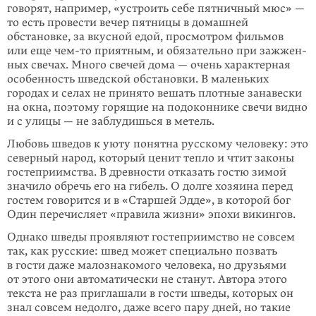
говорят, например, «устроить себе пятничный мюс» —
то есть провести вечер пятницы в домашней
обстановке, за вкусной едой, просмотром фильмов
или еще
чем-то
приятным, и обязательно при зажжен­
ных свечах. Много свечей дома — очень характерная
особенность шведской обстановки. В маленьких
городах и селах не принято вешать плотные занавески
на окна, поэтому горящие на подоконнике свечи видно
и с улицы — не заблудишься в метель.
Любовь шведов к уюту понятна русскому человеку: это
северный народ, кото­рый ценит тепло и чтит законы
гостеприимства. В древности отказать гостю зимой
значило обречь его на гибель. О долге хозяина перед
гостем говорится и в «Старшей Эдде», в которой бог
Один перечисляет «правила жизни» эпохи викингов.
Однако шведы проявляют гостеприимство не совсем
так, как русские: швед может специально позвать
в гости даже малознакомого человека, но друзьями
от этого они автоматически не станут. Автора этого
текста не раз приглашали в гости шведы, которых он
знал совсем недолго, даже всего пару дней, но такие