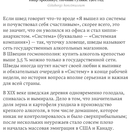
Ивар Аросениус. Ночные гуляки. 1901 год
Göteborgs konstmuseum
Если швед говорит
что-то
вроде «Я вышел из системы
и почувствовал себя счастливым», скорее всего, это
не значит, что он уволился из офиса и стал хиппи-
анархистом. «Система» (буквально — «Системная
компания») — так, чуточку зловеще, шведы называют
сеть государственных алкогольных мага­зинов.
В Швеции госмонополия: купить алкоголь крепостью
выше
3,5 %
можно только в государственной сети.
Шведы иногда шутят насчет своей любви к выпивке
и обя­за­тельных очередей в «Систему» в конце рабочей
недели, но история вопроса вполне серьезная и важная
для всей страны.
В XIX веке шведская деревня одновременно голодала,
спивалась и вымирала. Дело в том, что значительная
доля зерна и картофеля уходила в производство
крепкого алкоголя, в том числе домашнее, которое
никак не контролировалось и было сверхприбыльным;
после нескольких неурожаев стало совсем плохо
и началась массовая эмиграция в США и Канаду.