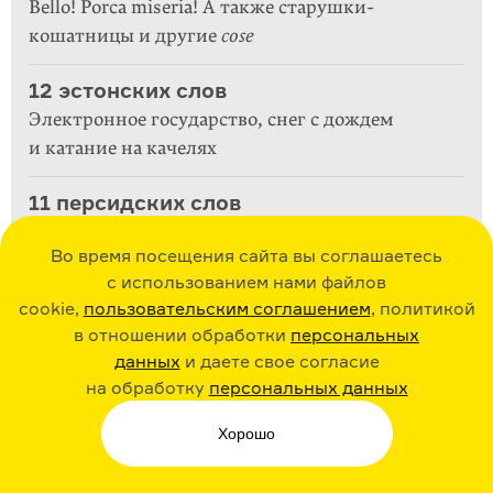
Bello! Porca miseria! А также старушки-
кошатницы и другие
cose
12 эстонских слов
Электронное государство, снег с дождем
и катание на качелях
11 персидских слов
Добрая репутация, продажа мудрости
Во время посещения сайта вы соглашаетесь
и настоявшееся блюдо
с использованием нами файлов
cookie,
пользовательским соглашением
, политикой
в отношении обработки
персональных
данных
и даете свое согласие
на обработку
персональных данных
Теги
Хорошо
Скандинавия
Слова культур