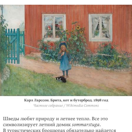
Карл Ларссон. Брита, кот и бутерброд. 1898 год
Частное собрание / Wikimedia Commons
Шведы любят природу и летнее тепло. Все это
символизирует летний домик
sommarstuga
.
В туристических брошюрах обязательно найдется