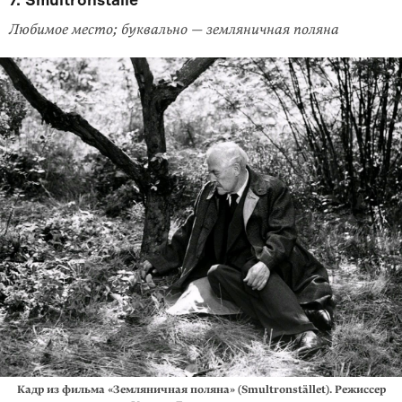
Любимое место; буквально — земляничная поляна
Кадр из фильма «Земляничная поляна» (Smultronstället). Режиссер