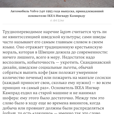
Автомобиль Volvo 240 1993 года выпуска, принадлежавший
основателю IKEA Ингвару Кампраду
© Art Line
Труднопереводимое наречие
lagom
считается чуть ли
не квинтэссенцией швед­ской культуры; сами шведы
часто называют его самым главным словом в своем
языке. Оно отражает традиционную крестьянскую
мораль, которая в Швеции дожила до современности:
ничего лишнего, всего в меру. Недостаток надо
восполнить, избыточность — укротить. Скандинавский
дизайн, шведские социальные льготы, обычай
собраться выпить кофе (вам положат умеренное
количество печенья) или пожарить на мангале сосиски
(каждый приносит свои, сколько ему нужно) — во всем
принцип «в самый раз». Основатель IKEA Ингвар
Кампрад ездил на старой машине и не нанимал
шофера: ему этого было достаточно. Между тем это
слово было в ходу еще во времена викингов, когда
добыча или провиант должны были распределяться
laghum
, то есть «законно» — именно так это слово