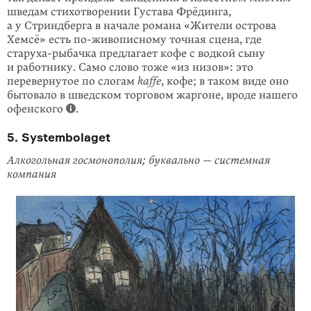
шведам стихотворении Густава Фрёдинга,
а у Стриндберга в начале романа «Жители острова
Хемсё» есть
по-живописному
точная сцена, где
старуха-рыбачка предлагает кофе с водкой сыну
и работнику. Само слово тоже «из низов»: это
перевернутое по слогам
kaffe
, кофе; в таком виде оно
бытовало в шведском торговом жаргоне, вроде нашего
офенского
.
5. Systembolaget
Алкогольная госмонополия; буквально — системная
компания