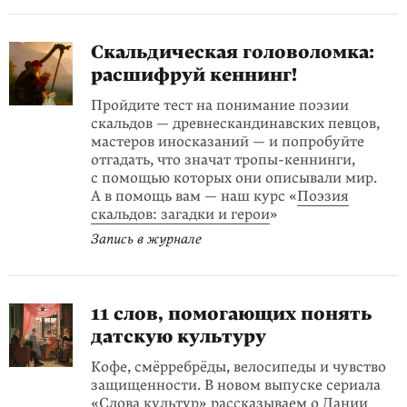
Скальдическая головоломка:
расшифруй кеннинг!
Пройдите тест на понимание поэзии
скальдов — древнескандинавских певцов,
мастеров иносказаний — и попробуйте
отгадать, что значат тропы-кеннинги,
с помощью которых они описывали мир.
А в помощь вам — наш курс «
Поэзия
скальдов: загадки и герои
»
Запись в журнале
11 слов, помогающих понять
датскую культуру
Кофе, смёрребрёды, велосипеды и чувство
защищенности. В новом выпуске сериала
«
Слова культур
» рассказываем о Дании