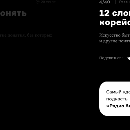
4/40
29 минут
Расск
понять
12 сло
корейс
гие понятия, без которых
Искусство бы
и другие поня
Поделиться:
Самый удо
подкасты
«Радио A