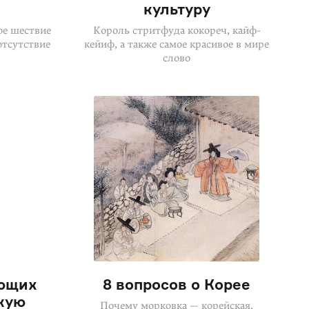
культуру
ое шествие
Король стритфуда кокореч, кайф-
отсутствие
кейиф, а также самое красивое в мире
слово
ающих
8 вопросов о Корее
кую
Почему морковка — корейская,