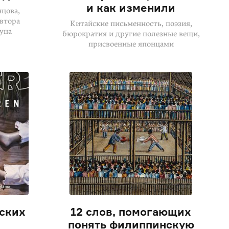
и как изменили
цова,
автора
Китайские письменность, поэзия,
уна
бюрократия и другие полезные вещи,
присвоенные японцами
ских
12 слов, помогающих
в
понять филиппинскую