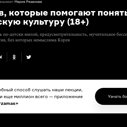
азывает
Мария Рязанова
в, которые помогают понят
кую культуру (18+)
ть
по-детски
милой, предусмотрительность, мучительное бесс
тия, без которых немыслима Корея
бный способ слушать наши лекции,
 и еще миллион всего — приложение
Узнать б
rzamas»