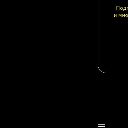
Подп
и мно