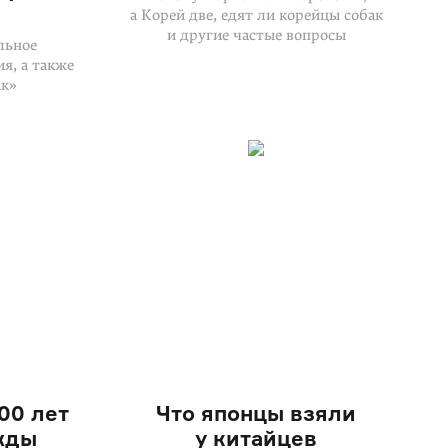
а Корей две, едят ли корейцы собак
и другие частые вопросы
льное
я, а также
ак»
00 лет
Что японцы взяли
жды
у китайцев