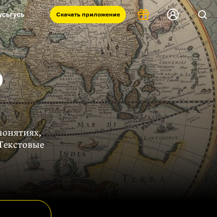
Скачать
приложение
Запад и Восток: история культур
Что такое античность
р
я комната
понятиях,
Текстовые