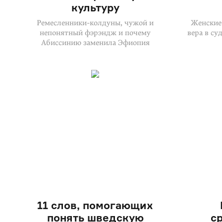
культуру
Ремесленники-колдуны, чужой и
Женские 
непонятный фэрэндж и почему
вера в су
Абиссинию заменила Эфиопия
11 слов, помогающих
понять шведскую
с