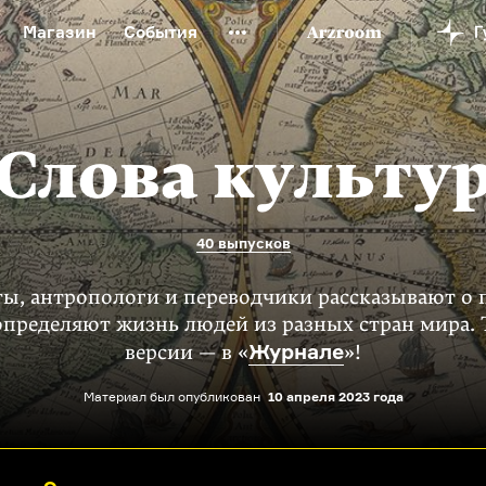
Магазин
События
й музей
Новая Третьяковка
Онлайн-университет
ой культуры
Русский язык от «гой еси» до «лол кек»
Слова культу
искусство XX века
Русская литература XX века
Детска
40 выпусков
ы, антропологи и переводчики рассказывают о 
определяют жизнь людей из разных стран мира. 
Журнале
версии — в «
»!
Материал был опубликован
10 апреля 2023 года