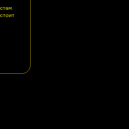
астам
 стоит