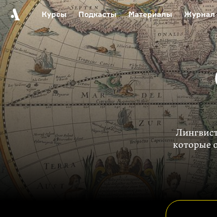
Курсы
Подкасты
Материалы
Журнал
Автор среди нас
Еврейски
Видеоистория русск
Русское 
Лингвист
которые 