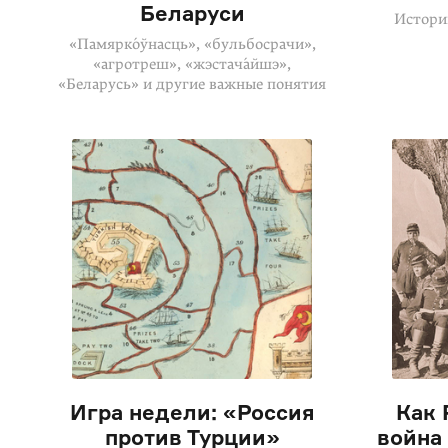
Беларуси
Истори
«Памярко́ўнасць», «бульбосрачи»,
«агротреш», «жэстача́йшэ»,
«Беларусь» и другие важные понятия
Игра недели: «Россия
Как 
против Турции»
война