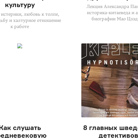
культуру
Лекция Александра Пан
историка-китаеведа и 
истерики, любовь к толпе,
биографии Мао Цзэд
дьбу и халтурное отношение
к работе
Как слушать
8 главных швед
редневековую
детективо