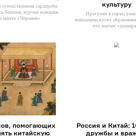
культуру
в отечественном гардеробе
сь бекеши, куртки кожанки
Прогулки в горах, уми
и манто «Черняев»
поведение, культ образовани
что значит «дошир
лов, помогающих
Россия и Китай: 1
нять китайскую
дружбы и вра