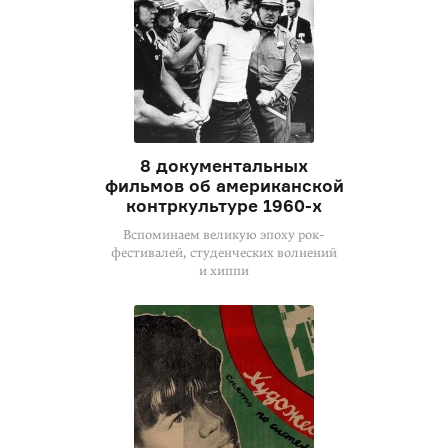
8 документальных
фильмов об американской
контркультуре 1960-х
Вспоминаем великую эпоху рок-
фестивалей, студенческих волнений
и хиппи