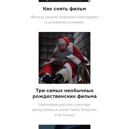
Как снять фильм
Фильм ужасов, комедия и мелодрама
в домашних условиях
Три самых необычных
рождественских фильма
Святочный рассказ о киллере,
антиутопия со злым
Санта-Клаусом
и не только