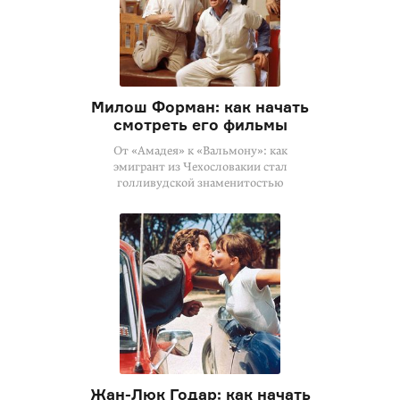
Милош Форман: как начать
смотреть его фильмы
От «Амадея» к «Вальмону»: как
эмигрант из Чехословакии стал
голливудской знаменитостью
Жан-Люк Годар: как начать