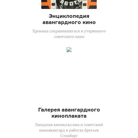
Энциклопедия
авангардного кино
Хроника сохранившегося и утерянного
советского кино
Галерея авангардного
киноплаката
Западная киноклассика и советский
киноавангард в работах братьев
Стенберг