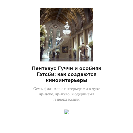
Пентхаус Гуччи и особняк
Гэтсби: как создаются
киноинтерьеры
Семь фильмов с интерьерами в духе
ар-деко
,
ар-нуво
, модернизма
и неоклассики