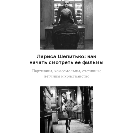
Лариса Шепитько: как
начать смотреть ее фильмы
Парти­заны, комсомольцы, отставные
летчицы и христианство