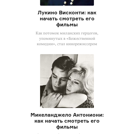
Лукино Висконти: как
начать смотреть его
фильмы
Как потомок миланских герцогов,
упомянутых в «Божественной
комедии», стал кинорежиссером
Микеланджело Антониони:
как начать смотреть его
фильмы