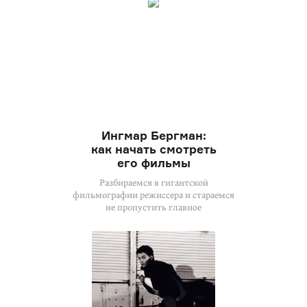
Ингмар Бергман:
как начать смотреть
его фильмы
Разбираемся в гигантской
фильмографии режиссера и стараемся
не пропустить главное