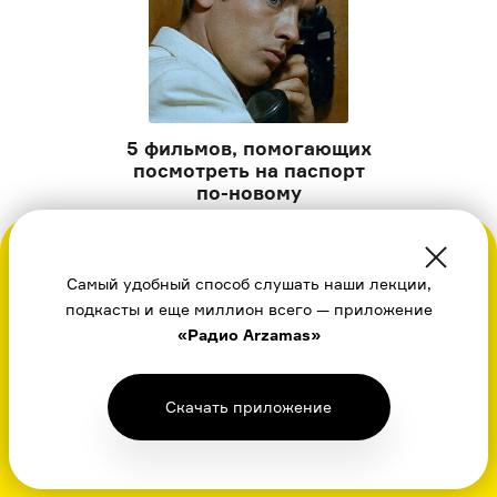
5 фильмов, помогающих
посмотреть на паспорт
по-новому
Джек Николсон меняет паспорт,
Ален Делон подделывает подпись,
Во время посещения сайта вы соглашаетесь
Мэтт Деймон становится Джудом Лоу
с использованием нами файлов
Самый удобный способ слушать наши лекции,
cookie,
подкасты и еще миллион всего — приложение
пользовательским соглашением
, политикой
«Радио Arzamas»
в отношении обработки
персональных
данных
и даете свое согласие
на обработку
персональных данных
Скачать приложение
Хорошо