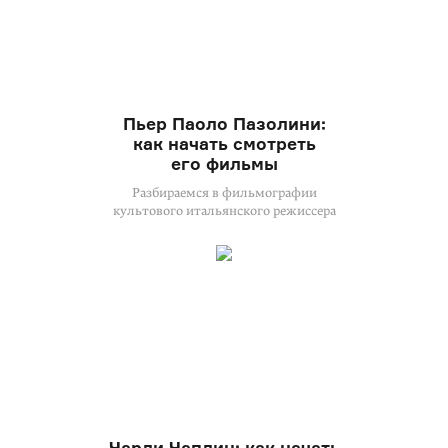
Пьер Паоло Пазолини:
как начать смотреть
его фильмы
Разбираемся в фильмографии
культового итальянского режиссера
Чарли Чаплин: как начать