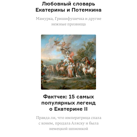
Любовный словарь
Екатерины и Потемкина
Мамурка, Гришифушечка и другие
нежные прозвища
Фактчек: 15 самых
популярных легенд
о Екатерине II
Правда ли, что императрица спала
с конем, продала Аляску и была
немецкой шпионкой