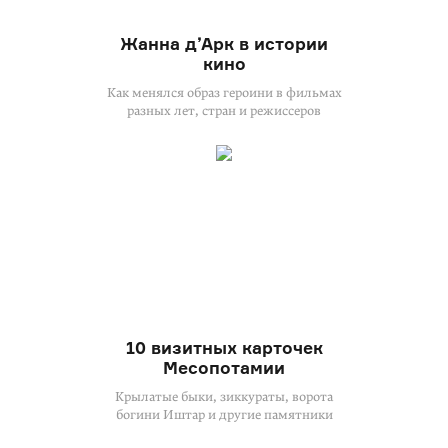
Жанна д’Арк в истории
кино
Как менялся образ героини в фильмах
разных лет, стран и режиссеров
10 визитных карточек
Месопотамии
Крылатые быки, зиккураты, ворота
богини Иштар и другие памятники