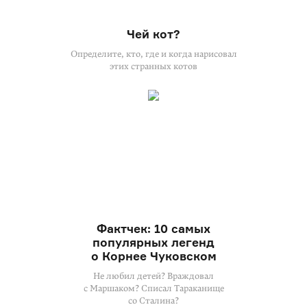
Чей кот?
Определите, кто, где и когда нарисовал
этих странных котов
Фактчек: 10 самых
популярных легенд
о Корнее Чуковском
Не любил детей? Враждовал
с Маршаком? Списал Тараканище
со Сталина?