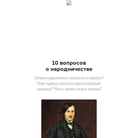
10 вопросов
о народничестве
Зачем народники «ходили в народ»?
Они правда носили крестьянскую
одежду? Что с ними стало потом?