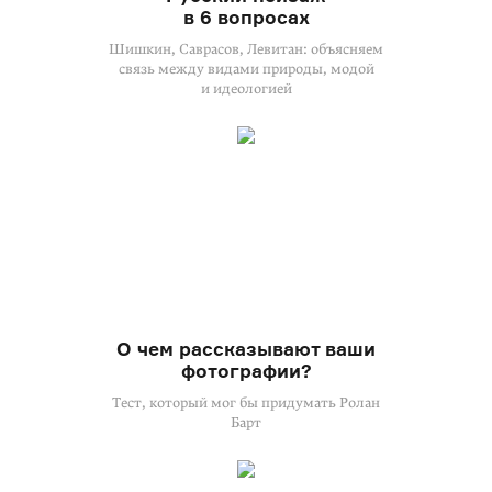
в 6 вопросах
Шишкин, Саврасов, Левитан: объясняем
связь между видами природы, модой
и идеологией
О чем рассказывают ваши
фотографии?
Тест, который мог бы придумать Ролан
Барт