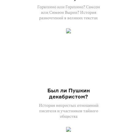
Горюхино или Горохино? Самсон
или Симеон Вырин? История
разночтений в великих текстах
Был ли Пушкин
декабристом?
История непростых отношений
писателя и участников тайного
общества