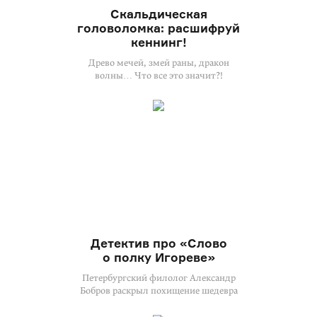
Скальдическая
головоломка: расшифруй
кеннинг!
Древо мечей, змей раны, дракон
волны… Что все это значит?!
Детектив про «Слово
о полку Игореве»
Петербургский филолог Александр
Бобров раскрыл похищение шедевра