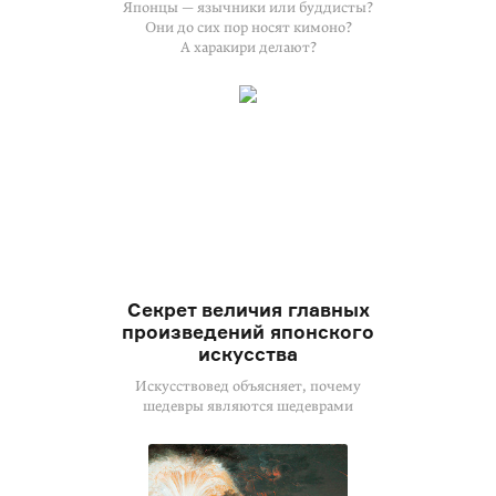
Японцы — язычники или буддисты?
Они до сих пор носят кимоно?
А харакири делают?
Секрет величия главных
произведений японского
искусства
Искусствовед объясняет, почему
шедевры являются шедеврами