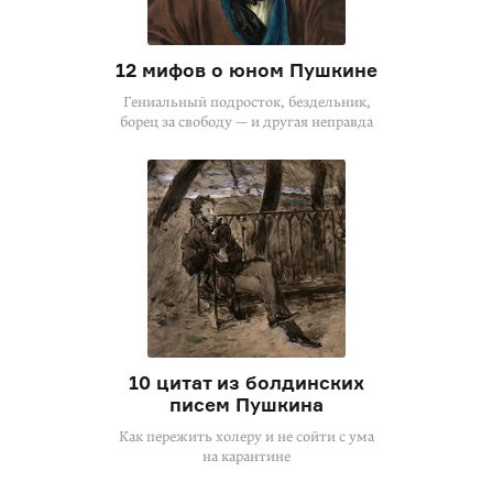
12 мифов о юном Пушкине
Гениальный подросток, бездельник,
борец за свободу — и другая неправда
10 цитат из болдинских
писем Пушкина
Как пережить холеру и не сойти с ума
на карантине