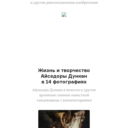
и другие революционные изобретения
Жизнь и творчество
Айседоры Дункан
в 14 фотографиях
Айседора Дункан в юности и другие
архивные снимки известной
танцовщицы с комментариями