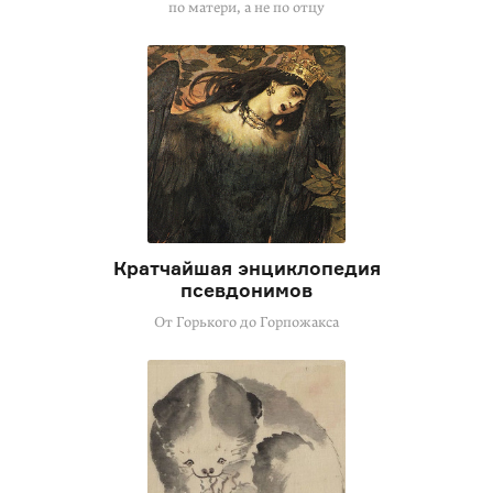
по матери, а не по отцу
Кратчайшая энциклопедия
псевдонимов
От Горького до Горпожакса