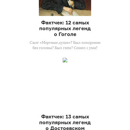
Фактчек: 12 самых
популярных легенд
о Гоголе
Сжег «Мертвые души»? Был похоронен
без головы? Был геем? Сошел с ума?
Фактчек: 13 самых
популярных легенд
о Достоевском