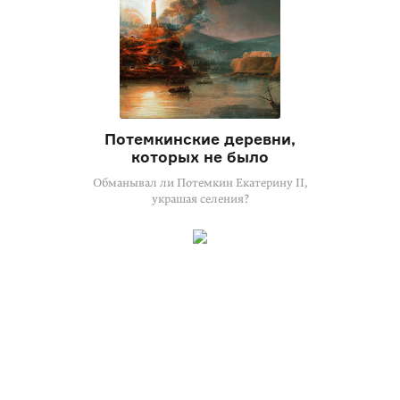
Потемкинские деревни,
которых не было
Обманывал ли Потемкин Екатерину II,
украшая селения?