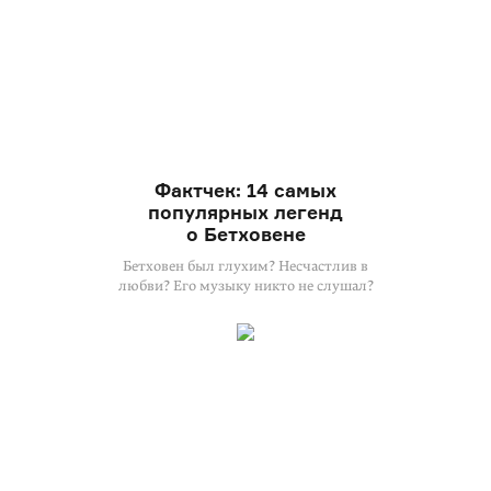
Фактчек: 14 самых
популярных легенд
о Бетховене
Бетховен был глухим? Несчастлив в
любви? Его музыку никто не слушал?