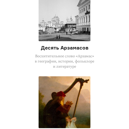
Десять Арзамасов
Восхитительное слово «Арзамас»
в географии, истории, фольклоре
и литературе