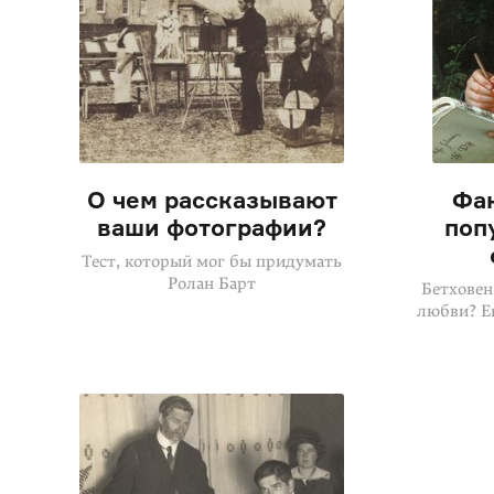
О чем рассказывают
Фак
ваши фотографии?
поп
Тест, который мог бы придумать
Ролан Барт
Бетховен
любви? Е