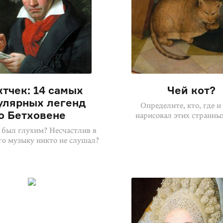
тчек: 14 самых
Чей кот?
улярных легенд
Определите, кто, где и
о Бетховене
нарисовал этих странны
 был глухим? Несчастлив в
го музыку никто не слушал?