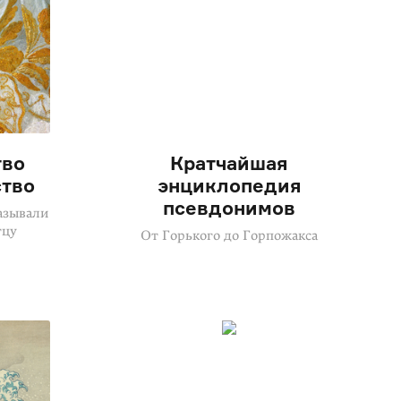
тво
Кратчайшая
ство
энциклопедия
псевдонимов
азывали
тцу
От Горького до Горпожакса