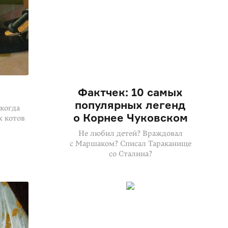
Фактчек: 10 самых
популярных легенд
 когда
о Корнее Чуковском
х котов
Не любил детей? Враждовал
с Маршаком? Списал Тараканище
со Сталина?