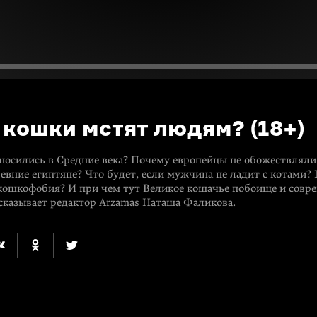
 кошки мстят людям? (18+)
тносились в Средние века? Почему европейцы не обожествляли
евние египтяне? Что будет, если мужчина не ладит с котами? 
кошкофобия? И при чем тут Великое кошачье побоище и совр
сказывает редактор Arzamas Наташа Фаликова.