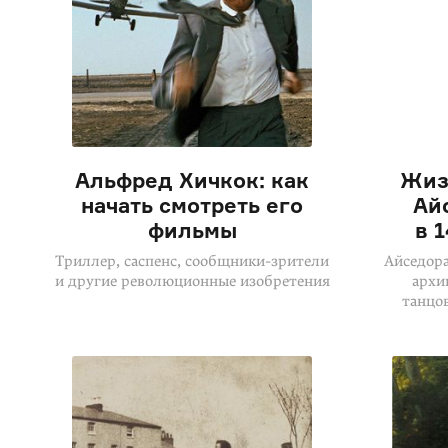
Альфред Хичкок: как
Жиз
начать смотреть его
Ай
фильмы
в 
Триллер, саспенс, сообщники-зрители
Айседора
и другие революционные изобретения
архи
танцо