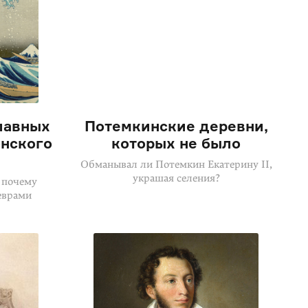
лавных
Потемкинские деревни,
нского
которых не было
Обманывал ли Потемкин Екатерину II,
украшая селения?
 почему
еврами