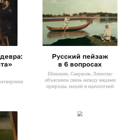
девра:
Русский пейзаж
ста»
в 6 вопросах
Шишкин, Саврасов, Левитан:
объясняем связь между видами
Антверпена
природы, модой и идеологией