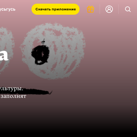
Скачать
приложение
Запад и Восток: история культур
Что такое античность
я комната
а
ультуры.
 заполнят