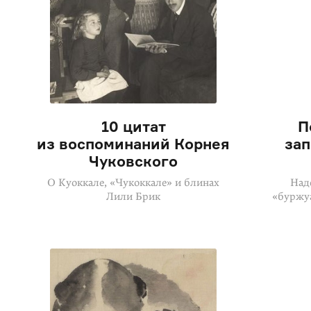
10 цитат
П
из воспоминаний Корнея
за
Чуковского
О Куоккале, «Чукоккале» и блинах
Над
Лили Брик
«буржу