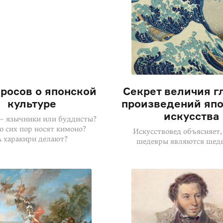
просов о японской
Секрет величия г
культуре
произведений япо
искусства
— язычники или буддисты?
о сих пор носят кимоно?
Искусствовед объясняет,
А харакири делают?
шедевры являются шед