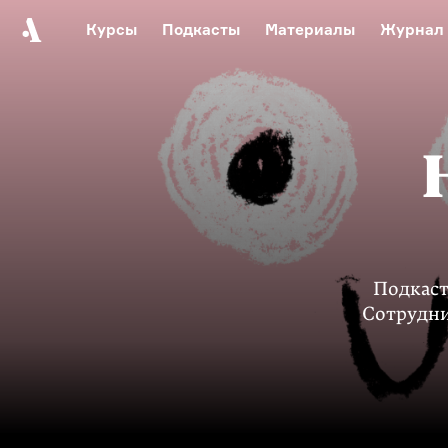
Курсы
Подкасты
Материалы
Журнал
Автор среди нас
Еврейски
Видеоистория русск
Русское 
Подкаст
Сотрудни