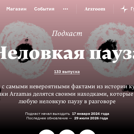
Магазин
События
й музей
Новая Третьяковка
Онлайн-университет
Подкаст
ой культуры
Русский язык от «гой еси» до «лол кек»
искусство XX века
Русская литература XX века
Детска
Неловкая пауз
133 выпуска
 с самыми невероятными фактами из истории к
ки Arzamas делятся своими находками, которые
любую неловкую паузу в разговоре
Подкаст начал выходить
17 января 2024 года
Последнее обновление —
29 июля 2026 года