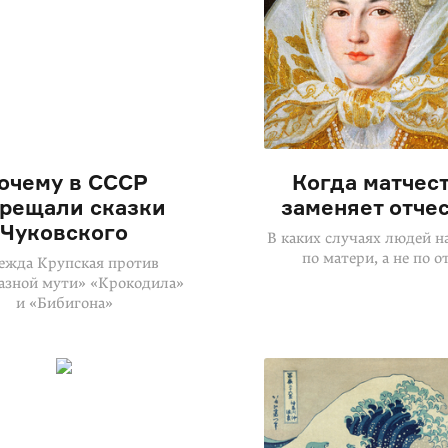
очему в СССР
Когда матчес
прещали сказки
заменяет отче
Чуковского
В каких случаях людей н
по матери, а не по о
ежда Крупская против
азной мути» «Крокодила»
и «Бибигона»