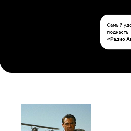
Самый удо
подкасты
«Радио A