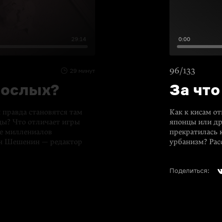
29:14
0:00
96/133
29 минут
рослых?
За что
 правда становятся там
Как к кисам о
ы? Что отличает игры
японцы или др
ие миллениалов
прекратилась 
ен Шешенин — редактор
урбанизм? Рас
Поделиться: