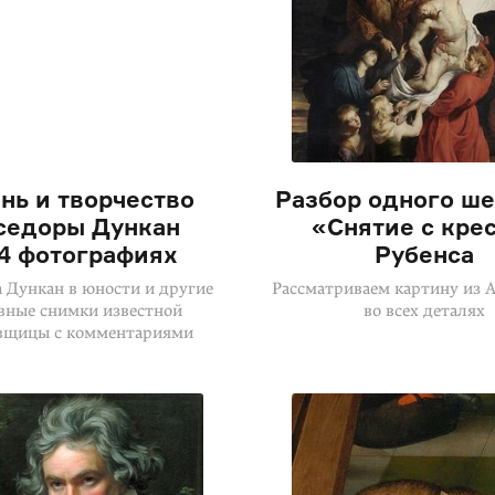
нь и творчество
Разбор одного ше
седоры Дункан
«Снятие с кре
14 фотографиях
Рубенса
 Дункан в юности и другие
Рассматриваем картину из 
вные снимки известной
во всех деталях
вщицы с комментариями