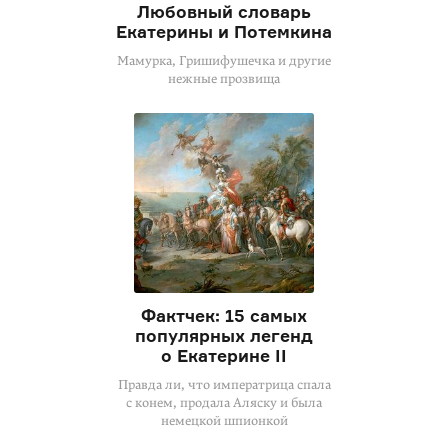
Любовный словарь
Екатерины и Потемкина
Мамурка, Гришифушечка и другие
нежные прозвища
Фактчек: 15 самых
популярных легенд
о Екатерине II
Правда ли, что императрица спала
с конем, продала Аляску и была
немецкой шпионкой