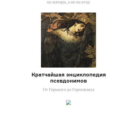
по матери, а не по отцу
Кратчайшая энциклопедия
псевдонимов
От Горького до Горпожакса