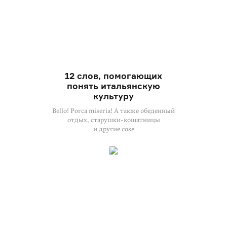
12 слов, помогающих
понять итальянскую
культуру
Bello! Porca miseria! А также обеденный
отдых, старушки-кошатницы
и другие cose