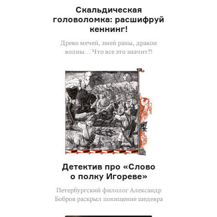
Скальдическая
головоломка: расшифруй
кеннинг!
Древо мечей, змей раны, дракон
волны… Что все это значит?!
Детектив про «Слово
о полку Игореве»
Петербургский филолог Александр
Бобров раскрыл похищение шедевра