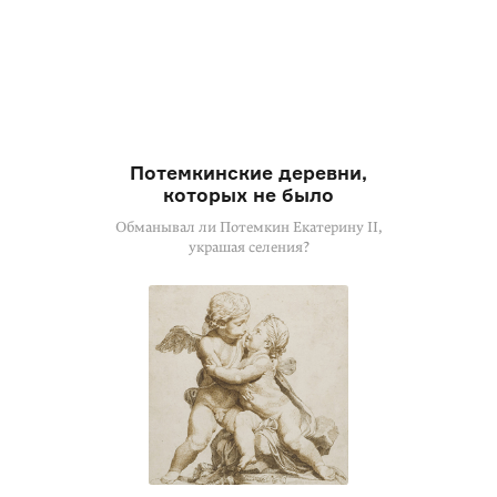
Потемкинские деревни,
которых не было
Обманывал ли Потемкин Екатерину II,
украшая селения?