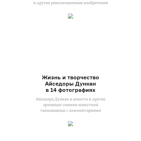
и другие революционные изобретения
Жизнь и творчество
Айседоры Дункан
в 14 фотографиях
Айседора Дункан в юности и другие
архивные снимки известной
танцовщицы с комментариями