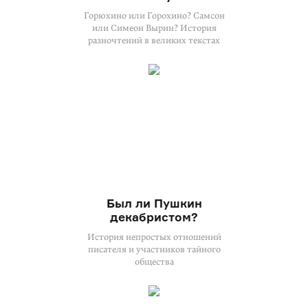
Горюхино или Горохино? Самсон
или Симеон Вырин? История
разночтений в великих текстах
Был ли Пушкин
декабристом?
История непростых отношений
писателя и участников тайного
общества