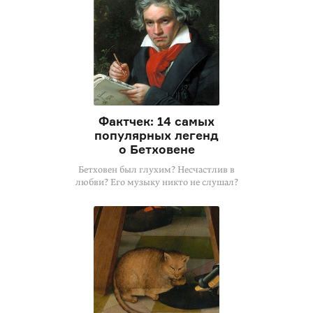
Фактчек: 14 самых
популярных легенд
о Бетховене
Бетховен был глухим? Несчастлив в
любви? Его музыку никто не слушал?