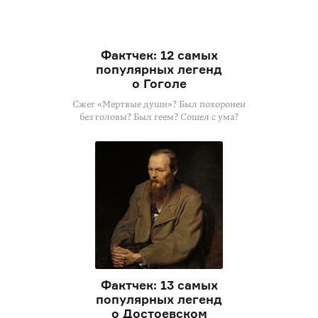
Фактчек: 12 самых
популярных легенд
о Гоголе
Сжег «Мертвые души»? Был похоронен
без головы? Был геем? Сошел с ума?
Фактчек: 13 самых
популярных легенд
о Достоевском