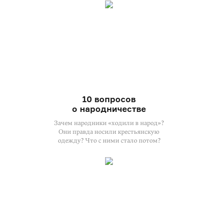
10 вопросов
о народничестве
Зачем народники «ходили в народ»?
Они правда носили крестьянскую
одежду? Что с ними стало потом?