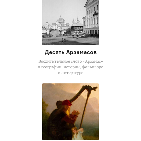
Десять Арзамасов
Восхитительное слово «Арзамас»
в географии, истории, фольклоре
и литературе