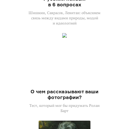
в 6 вопросах
Шишкин, Саврасов, Левитан: объясняем
связь между видами природы, модой
и идеологией
О чем рассказывают ваши
фотографии?
Тест, который мог бы придумать Ролан
Барт