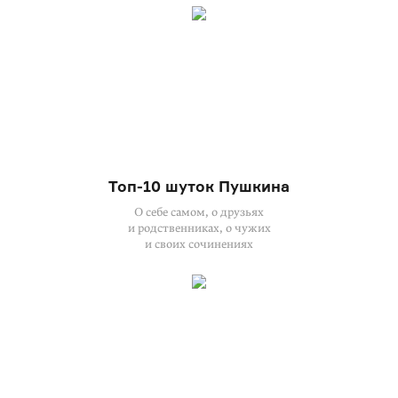
Топ-10 шуток Пушкина
О себе самом, о друзьях
и родственниках, о чужих
и своих сочинениях