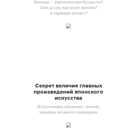
Японцы — язычники или буддисты?
Они до сих пор носят кимоно?
А харакири делают?
Секрет величия главных
произведений японского
искусства
Искусствовед объясняет, почему
шедевры являются шедеврами