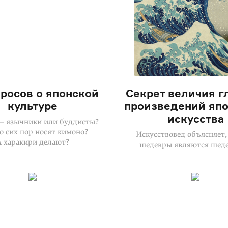
просов о японской
Секрет величия г
культуре
произведений япо
искусства
— язычники или буддисты?
о сих пор носят кимоно?
Искусствовед объясняет,
А харакири делают?
шедевры являются шед