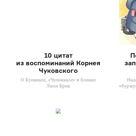
10 цитат
П
из воспоминаний Корнея
за
Чуковского
О Куоккале, «Чукоккале» и блинах
Над
Лили Брик
«буржу