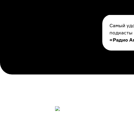
Самый удо
подкасты
«Радио A