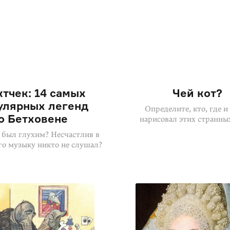
тчек: 14 самых
Чей кот?
улярных легенд
Определите, кто, где и
о Бетховене
нарисовал этих странны
 был глухим? Несчастлив в
го музыку никто не слушал?