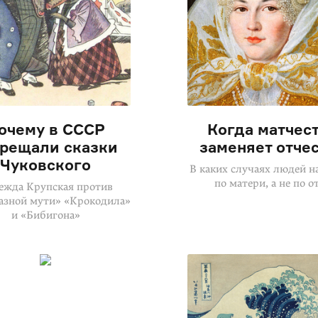
очему в СССР
Когда матчес
прещали сказки
заменяет отче
Чуковского
В каких случаях людей н
по матери, а не по о
ежда Крупская против
азной мути» «Крокодила»
и «Бибигона»