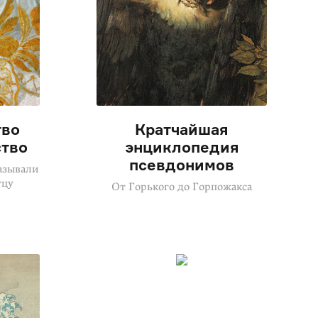
тво
Кратчайшая
ство
энциклопедия
псевдонимов
азывали
тцу
От Горького до Горпожакса