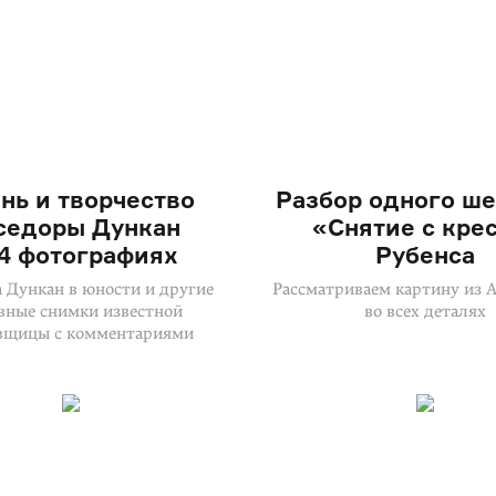
нь и творчество
Разбор одного ше
седоры Дункан
«Снятие с кре
14 фотографиях
Рубенса
 Дункан в юности и другие
Рассматриваем картину из 
вные снимки известной
во всех деталях
вщицы с комментариями