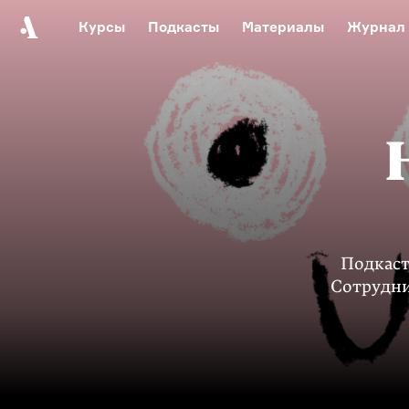
Курсы
Подкасты
Материалы
Журнал
Автор среди нас
Еврейски
Видеоистория русск
Русское 
Подкаст
Сотрудни