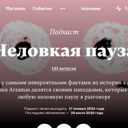
Магазин
События
й музей
Новая Третьяковка
Онлайн-университет
Подкаст
ой культуры
Русский язык от «гой еси» до «лол кек»
искусство XX века
Русская литература XX века
Детска
Неловкая пауз
133 выпуска
 с самыми невероятными фактами из истории к
ки Arzamas делятся своими находками, которые
любую неловкую паузу в разговоре
Подкаст начал выходить
17 января 2024 года
Последнее обновление —
29 июля 2026 года