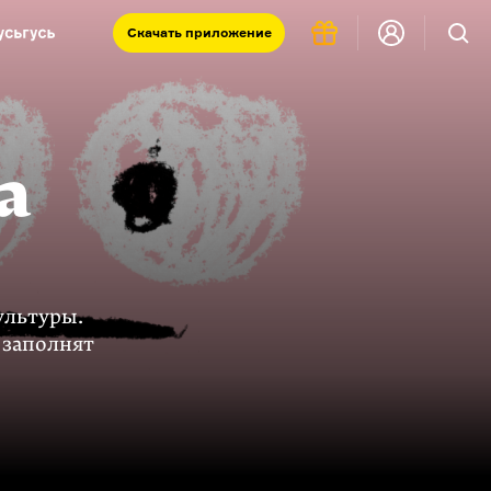
Скачать
приложение
Запад и Восток: история культур
Что такое античность
я комната
а
ультуры.
 заполнят