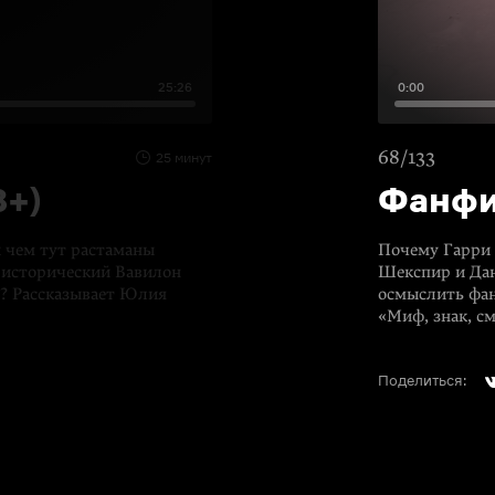
25:26
0:00
68/133
25 минут
8+)
Фанфи
 чем тут растаманы
Почему Гарри 
о исторический Вавилон
Шекспир и Дан
я? Рассказывает Юлия
осмыслить
фа
«Миф, знак, см
Поделиться: