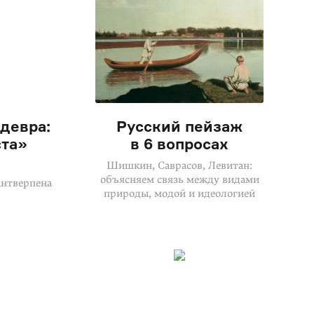
девра:
Русский пейзаж
ста»
в 6 вопросах
Шишкин, Саврасов, Левитан:
объясняем связь между видами
Антверпена
природы, модой и идеологией