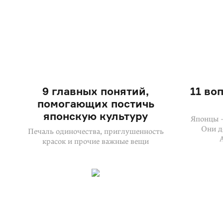
9 главных понятий,
11 во
помогающих постичь
японскую культуру
Японцы 
Они д
Печаль одиночества, приглушенность
красок и прочие важные вещи