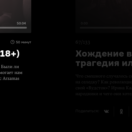
50:04
0:00
67/133
50 минут
18+)
Хождение в
трагедия ил
? Были ли
могает нам
Что смешного случалось с
с Arzamas
на селедку? Как революци
свой «Вудсток»? Ирина Кал
народники и чего они хоте
Поделиться: