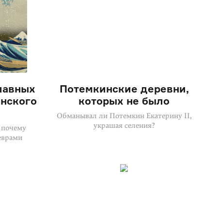
лавных
Потемкинские деревни,
нского
которых не было
Обманывал ли Потемкин Екатерину II,
украшая селения?
 почему
еврами