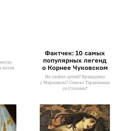
Фактчек: 10 самых
популярных легенд
 когда
о Корнее Чуковском
х котов
Не любил детей? Враждовал
с Маршаком? Списал Тараканище
со Сталина?