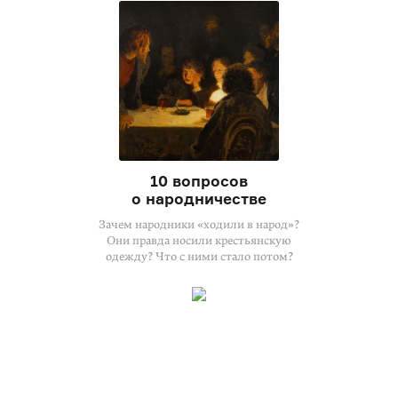
10 вопросов
о народничестве
Зачем народники «ходили в народ»?
Они правда носили крестьянскую
одежду? Что с ними стало потом?