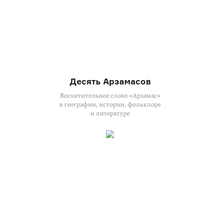
Десять Арзамасов
Восхитительное слово «Арзамас»
в географии, истории, фольклоре
и литературе