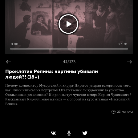
0:00
23:38
42/133
Проклятие Репина: картины убивали
людей?! (18+)
Почему композитор Мусоргский и хирург Пирогов умерли вскоре после того,
как Репин написал их портреты? Ответственен ли художник за убийство
Столыпина и революцию? И при чем тут чувство юмора Корнея Чуковского?
Рассказывает Кирилл Головастиков — с опорой на курс Arzamas «Настоящий
Репин».
23 минуты