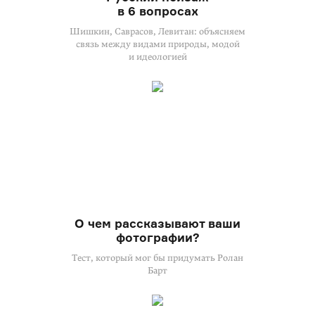
в 6 вопросах
Шишкин, Саврасов, Левитан: объясняем
связь между видами природы, модой
и идеологией
О чем рассказывают ваши
фотографии?
Тест, который мог бы придумать Ролан
Барт