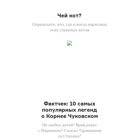
Чей кот?
Определите, кто, где и когда нарисовал
этих странных котов
Фактчек: 10 самых
популярных легенд
о Корнее Чуковском
Не любил детей? Враждовал
с Маршаком? Списал Тараканище
со Сталина?