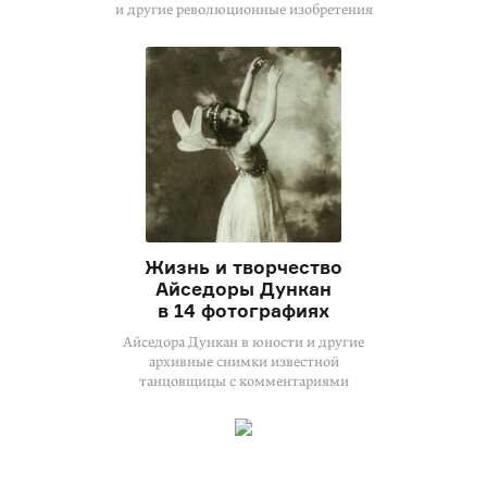
и другие революционные изобретения
Жизнь и творчество
Айседоры Дункан
в 14 фотографиях
Айседора Дункан в юности и другие
архивные снимки известной
танцовщицы с комментариями