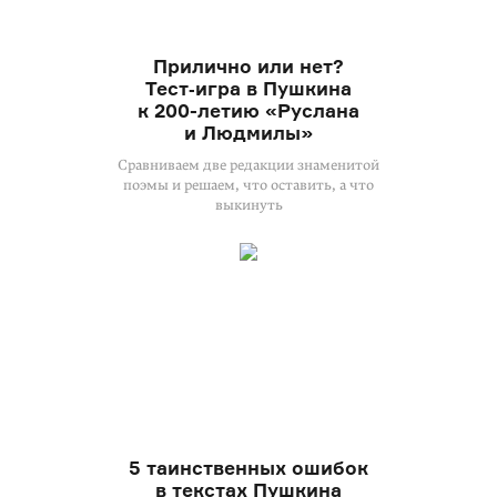
Прилично или нет?
Тест‑игра в Пушкина
к
200-летию
«Руслана
и Людмилы»
Сравниваем две редакции знаменитой
поэмы и решаем, что оставить, а что
выкинуть
5 таинственных ошибок
в текстах Пушкина