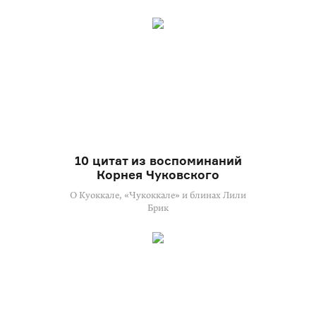
10 цитат из воспоминаний
Корнея Чуковского
О Куоккале, «Чукоккале» и блинах Лили
Брик