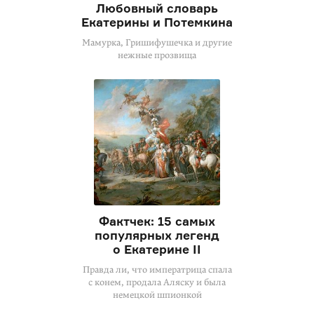
Любовный словарь
Екатерины и Потемкина
Мамурка, Гришифушечка и другие
нежные прозвища
Фактчек: 15 самых
популярных легенд
о Екатерине II
Правда ли, что императрица спала
с конем, продала Аляску и была
немецкой шпионкой