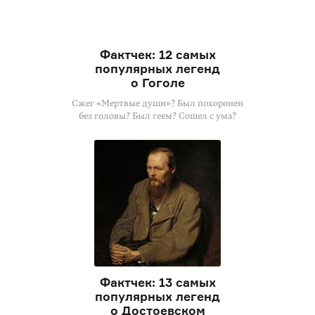
Фактчек: 12 самых
популярных легенд
о Гоголе
Сжег «Мертвые души»? Был похоронен
без головы? Был геем? Сошел с ума?
Фактчек: 13 самых
популярных легенд
о Достоевском