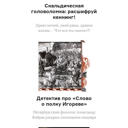
Скальдическая
головоломка: расшифруй
кеннинг!
Древо мечей, змей раны, дракон
волны… Что все это значит?!
Детектив про «Слово
о полку Игореве»
Петербургский филолог Александр
Бобров раскрыл похищение шедевра