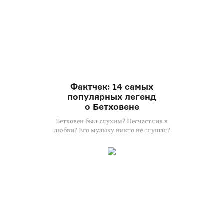
Фактчек: 14 самых
популярных легенд
о Бетховене
Бетховен был глухим? Несчастлив в
любви? Его музыку никто не слушал?