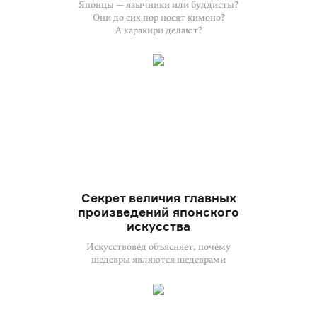
Японцы — язычники или буддисты?
Они до сих пор носят кимоно?
А харакири делают?
Секрет величия главных
произведений японского
искусства
Искусствовед объясняет, почему
шедевры являются шедеврами