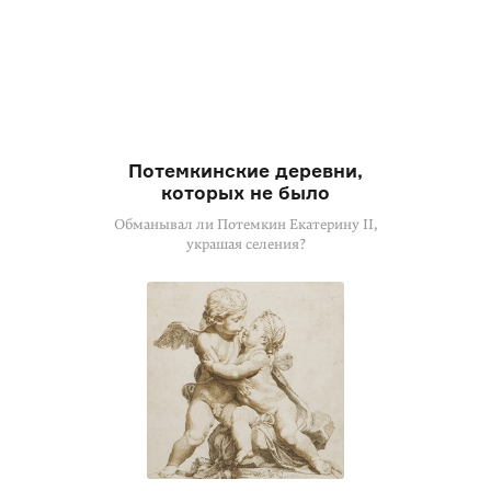
Потемкинские деревни,
которых не было
Обманывал ли Потемкин Екатерину II,
украшая селения?