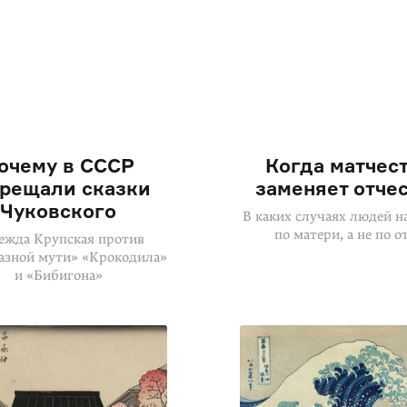
очему в СССР
Когда матчес
прещали сказки
заменяет отче
Чуковского
В каких случаях людей н
по матери, а не по о
ежда Крупская против
азной мути» «Крокодила»
и «Бибигона»