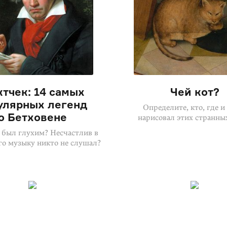
тчек: 14 самых
Чей кот?
улярных легенд
Определите, кто, где и
о Бетховене
нарисовал этих странны
 был глухим? Несчастлив в
го музыку никто не слушал?