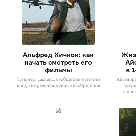
Альфред Хичкок: как
Жиз
начать смотреть его
Ай
фильмы
в 
Триллер, саспенс, сообщники-зрители
Айседора
и другие революционные изобретения
архи
танцо