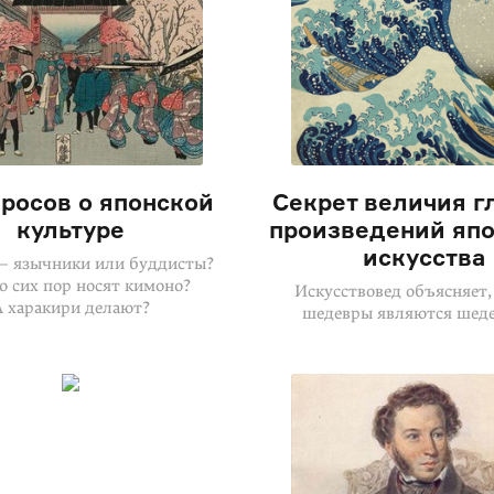
просов о японской
Секрет величия г
культуре
произведений япо
искусства
— язычники или буддисты?
о сих пор носят кимоно?
Искусствовед объясняет,
А харакири делают?
шедевры являются шед