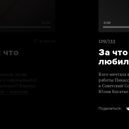
31:58
0:00
129/133
31 минута
 что
За что
любил
ньяков, кровь
Кого мечтала 
и у современного?
работы Пикасс
наоборот? Кирилл
в Советский С
ти — королева
Юлия Богатко 
Поделиться: