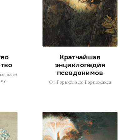
тво
Кратчайшая
ство
энциклопедия
псевдонимов
азывали
тцу
От Горького до Горпожакса