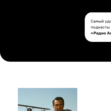
Самый удо
подкасты
«Радио A