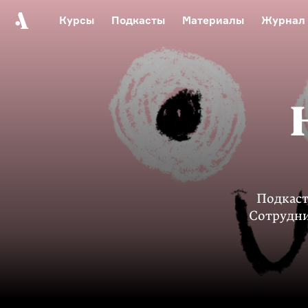
Курсы
Подкасты
Материалы
Журнал
Автор среди нас
Еврейски
Видеоистория русск
Русское 
Подкаст
Сотрудни