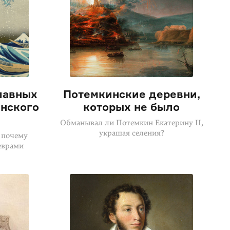
лавных
Потемкинские деревни,
нского
которых не было
Обманывал ли Потемкин Екатерину II,
украшая селения?
 почему
еврами