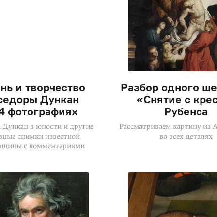
нь и творчество
Разбор одного ше
седоры Дункан
«Снятие с кре
14 фотографиях
Рубенса
 Дункан в юности и другие
Рассматриваем картину из 
вные снимки известной
во всех деталях
вщицы с комментариями