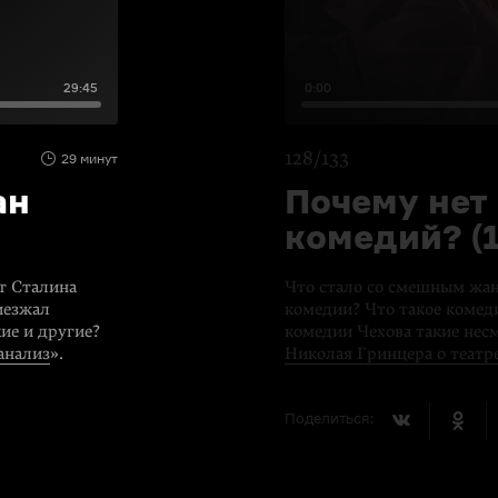
29:45
0:00
128/133
29 минут
ан
Почему нет
комедий? (1
т Сталина
Что стало со смешным жан
иезжал
комедии? Что такое комед
ие и другие?
комедии Чехова такие нес
анализ
».
Николая Гринцера о театр
Поделиться: