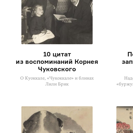
10 цитат
П
из воспоминаний Корнея
за
Чуковского
О Куоккале, «Чукоккале» и блинах
Над
Лили Брик
«буржу