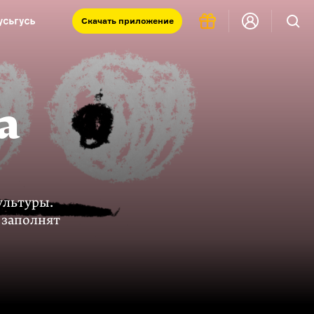
Скачать
приложение
Запад и Восток: история культур
Что такое античность
я комната
а
ультуры.
 заполнят