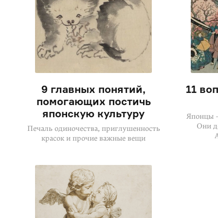
9 главных понятий,
11 во
помогающих постичь
японскую культуру
Японцы 
Они д
Печаль одиночества, приглушенность
красок и прочие важные вещи