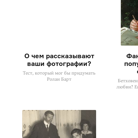
О чем рассказывают
Фак
ваши фотографии?
поп
Тест, который мог бы придумать
Ролан Барт
Бетховен
любви? Е