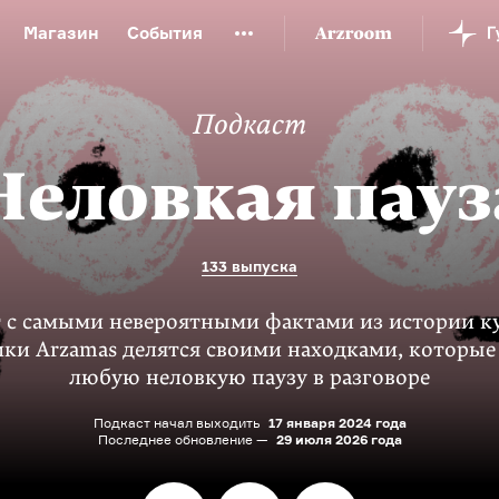
Магазин
События
й музей
Новая Третьяковка
Онлайн-университет
Подкаст
ой культуры
Русский язык от «гой еси» до «лол кек»
искусство XX века
Русская литература XX века
Детска
Неловкая пауз
133 выпуска
 с самыми невероятными фактами из истории к
ки Arzamas делятся своими находками, которые
любую неловкую паузу в разговоре
Подкаст начал выходить
17 января 2024 года
Последнее обновление —
29 июля 2026 года