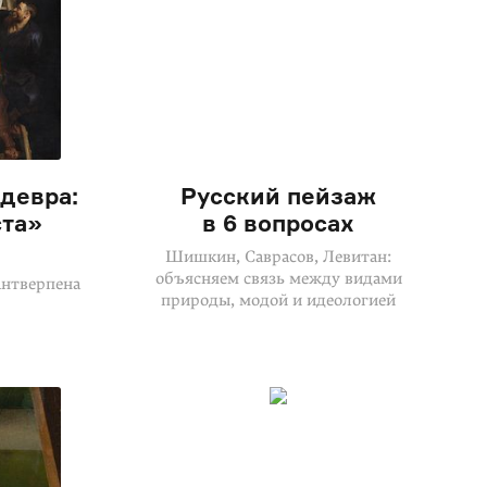
девра:
Русский пейзаж
ста»
в 6 вопросах
Шишкин, Саврасов, Левитан:
объясняем связь между видами
Антверпена
природы, модой и идеологией