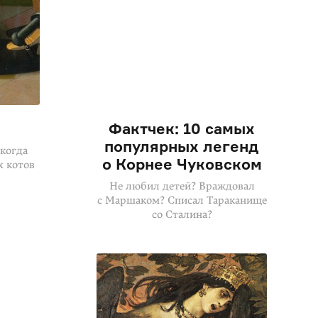
Фактчек: 10 самых
популярных легенд
 когда
о Корнее Чуковском
х котов
Не любил детей? Враждовал
с Маршаком? Списал Тараканище
со Сталина?