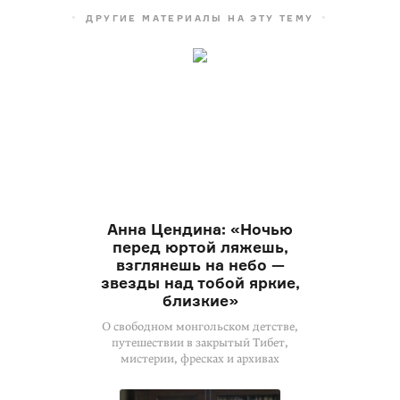
ДРУГИЕ МАТЕРИАЛЫ НА ЭТУ ТЕМУ
Анна Цендина: «Ночью
перед юртой ляжешь,
взглянешь на небо —
звезды над тобой яркие,
близкие»
О свободном монгольском детстве,
путешествии в закрытый Тибет,
мистерии, фресках и архивах