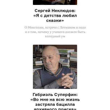
Сергей Неклюдов:
«Я с детства любил
сказки»
О Монголии, встрече с Лотманом в поле
и о том, почему у ученого должен быть
холодный ум
Габриэль Суперфин:
«Во мне на всю жизнь
застряла бацилла
архивного поиска»