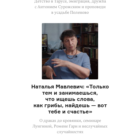
Детство в Тарусе, эмиграция, дружба
с Антонием Сурожским и проповеди
в усадьбе Поленово
Наталья Мавлевич: «Только
тем и занимаешься,
что ищешь слова,
как грибы, найдешь — вот
тебе и счастье»
О драках до кровянки, семинаре
Лунгиной, Ромене Гари и неслучайных
случайностях