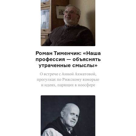
Роман Тименчик: «Наша
профессия — объяснять
утраченные смыслы»
О встрече с Анной Ахматовой,
прогулках по Рижскому взморью
и идеях, парящих в ноосфере