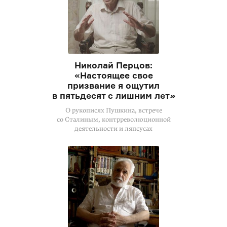
Николай Перцов:
«Настоящее свое
призвание я ощутил
в пятьдесят с лишним лет»
О рукописях Пушкина, встрече
со Сталиным, контрреволюционной
деятельности и ляпсусах