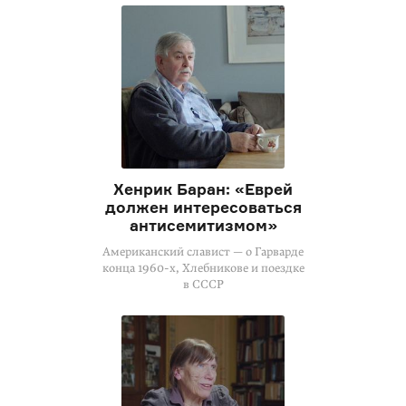
Хенрик Баран: «Еврей
должен интересоваться
антисемитизмом»
Американский славист — о Гарварде
конца 1960-х, Хлебникове и поездке
в СССР