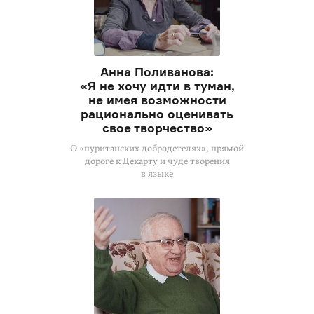
Анна Поливанова:
«Я не хочу идти в туман,
не имея возможности
рационально оценивать
свое творчество»
О «пуританских добродетелях», прямой
дороге к Декарту и чуде творения
в языке