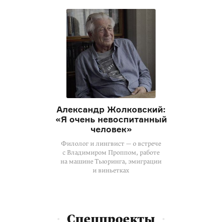
Александр Жолковский:
«Я очень невоспитанный
человек»
Филолог и лингвист — о встрече
с Владимиром Проппом, работе
на машине Тьюринга, эмиграции
и виньетках
Спецпроекты