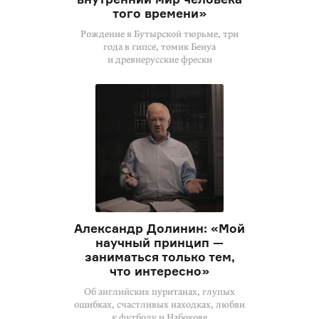
того времени»
Рождение в Бутырской тюрьме, три
года в гипсе, томик Бенуа
и древнерусские фрески
Александр Долинин: «Мой
научный принцип —
заниматься только тем,
что интересно»
Об английских пуританах, глупых
ошибках, счастливых находках, любви
к футболу и Набокове