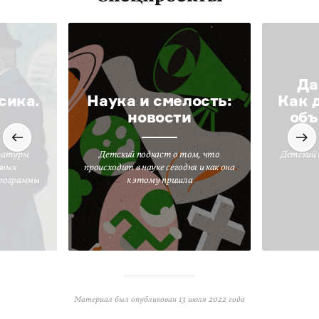
Да
сика.
Наука и смелость:
Как 
новости
объ
ратуры
Детский подкаст о том, что
Детский 
вных
происходит в науке сегодня и как она
программы
к этому пришла
Материал был опубликован
13 июля 2022 года