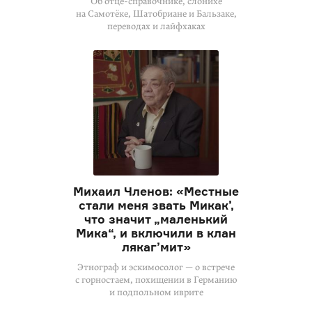
Об отце-справочнике, слонихе
на Самотёке, Шатобриане и Бальзаке,
переводах и лайфхаках
Михаил Членов: «Местные
стали меня звать Микак’,
что значит „маленький
Мика“, и включили в клан
лякаг’мит»
Этнограф и эскимосолог — о встрече
с горностаем, похищении в Германию
и подпольном иврите