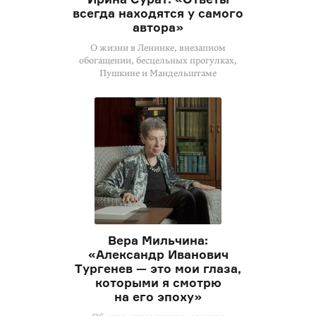
всегда находятся у самого
автора»
О жизни в Ленинке, внезапном
обогащении, бесцельных прогулках,
Пушкине и Мандельштаме
Вера Мильчина:
«Александр Иванович
Тургенев — это мои глаза,
которыми я смотрю
на его эпоху»