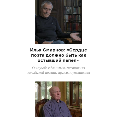
Илья Смирнов: «Сердце
поэта должно быть как
остывший пепел»
О клумбе с блинами, антологиях
китайской поэзии, драках и уединении