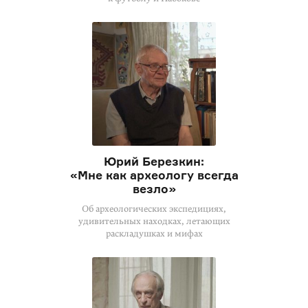
Юрий Березкин:
«Мне как археологу всегда
везло»
Об археологических экспедициях,
удивительных находках, летающих
раскладушках и мифах