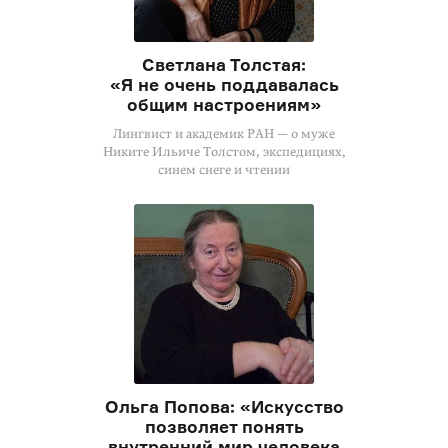
Светлана Толстая:
«Я не очень поддавалась
общим настроениям»
Лингвист и академик РАН — о муже
Никите Ильиче Толстом, экспедициях,
синем снеге и чтении
Ольга Попова: «Искусство
позволяет понять
внутренний мир человека