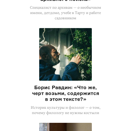
Специалист по архивам — о необычном
имени, детдоме, учебе в Тарту и работе
садовником
Борис Равдин: «Что же,
черт возьми, содержится
в этом тексте?»
Историк культуры и филолог — о том,
почему филологу не нужны костыли