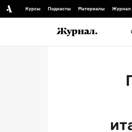
Курсы
Подкасты
Материалы
Журнал
Автор среди нас
Еврейски
Видеоистория русск
Русское 
ит