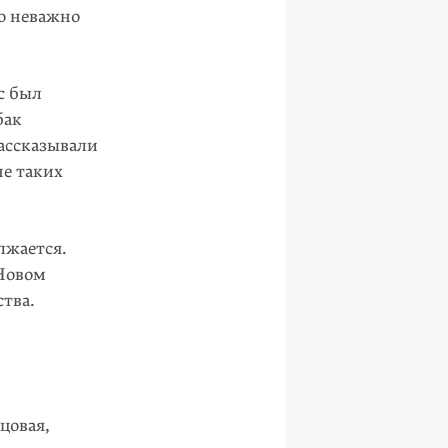
о неважно
с был
бак
рассказывали
не таких
лжается.
 Новом
ства.
цовая,