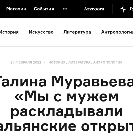
Магазин
События
й музей
Новая Третьяковка
Онлайн-университет
История
Искусство
Литература
Антропологи
ой культуры
Русский язык от «гой еси» до «лол кек»
искусство XX века
Русская литература XX века
Детска
,
,
23 ФЕВРАЛЯ 2022
ИСТОРИЯ
ЛИТЕРАТУРА
АНТРОПОЛОГИЯ
Галина Муравьева
«Мы с мужем
раскладывали
альянские откры