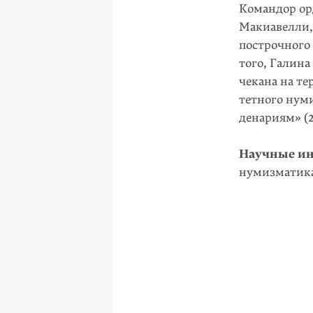
Командор ор
Макиавелли, 
построчного
того, Галин
чекана на те
тетного нум
денариям» (2
Научные ин
нумизматик