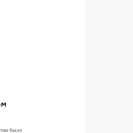
ом
стве было