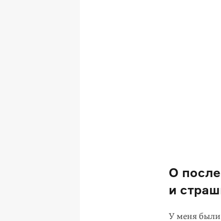
О после
и страш
У меня были