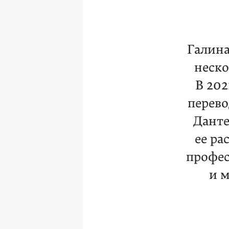
Галина
неско
В 202
перев
Данте
ее ра
профес
и 