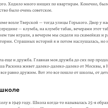
ого. Ходило много нищих по квартирам. Конечно, был
тство было очень советское.
ме возле Тверской — тогда улицы Горького. Двор у на
середине — клумба, на клумбе табак, вечерами этот та
нем там играли, а вечером мы сидели на скамейках и 
тории. Страшных историй я и потом наслушалась, но 
ла еще и дружба. Главная моя дружба до сих пор продо
ша Раскина живет далеко-далеко-далеко от Москвы, в
все равно дружим. Вот это все пошло от школы, от дет
школе
колу в 1949 году. Школа
когда-то
называлась
25-я
образ