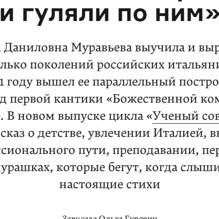
и гуляли по ним
 Даниловна Муравьева выучила и вы
лько поколений российских итальян
1 году вышел ее параллельный пост
од первой кантики «Божественной ко
. В новом выпуске цикла «
Ученый со
ссказ о детстве, увлечении Италией, 
сионального пути, преподавании, пе
мурашках, которые бегут, когда слыш
настоящие стихи
Записала
Ольга Гуревич