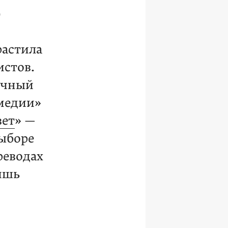
»
растила
истов.
рочный
медии»
вет
» —
выборе
реводах
ишь