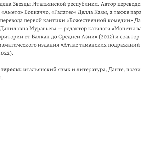
дена Звезды Итальянской республики. Автор переводо
«Амето» Боккаччо, «Галатео» Делла Казы, а также пар
 перевода первой кантики «Божественной комедии» Да
а Даниловна Муравьева — редактор каталога «Монеты в
рритории от Балкан до Средней Азии» (2012) и соавтор
измати­ческого издания «Атлас таманских подражани
022).
тересы:
итальянский язык и литература, Данте, поэзия
а.