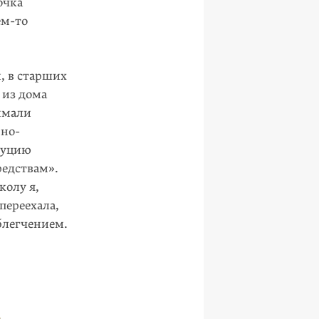
очка
ем-то
, в старших
 из дома
нимали
нно-
итуцию
редствам».
колу я,
переехала,
блегчением.