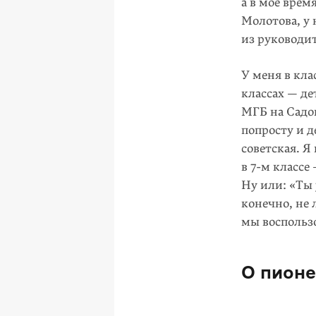
а в мое врем
Молотова, у 
из руководи
У меня в кла
классах — де
МГБ на Садо
попросту и 
советская. Я
в
7-м
классе 
Ну или: «Ты 
конечно, не 
мы воспольз
О пионе