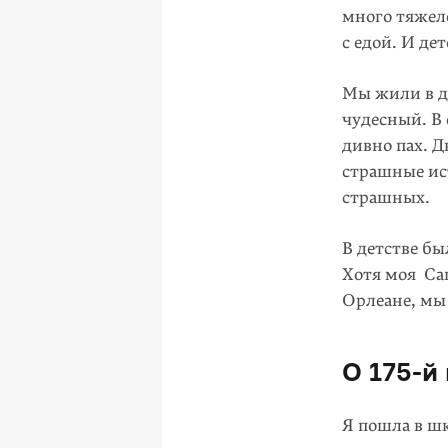
много тяжел
с едой. И де
Мы жили в до
чудесный. В 
дивно пах. Д
страшные ис
страшных.
В детстве бы
Хотя моя Са
Орлеане, мы 
О
175-й
Я пошла в ш