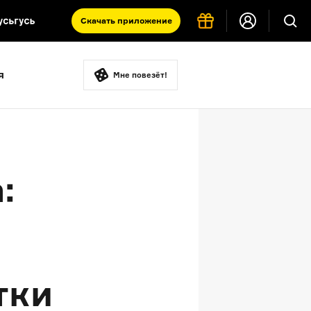
Скачать
приложение
Запад и Восток: история культур
я
Что такое античность
Мне повезёт!
я комната
:
тки