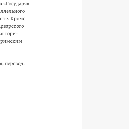
в «Государя»
аллельного
нте. Кроме
арварского
 автори­
й римским
, перевод,