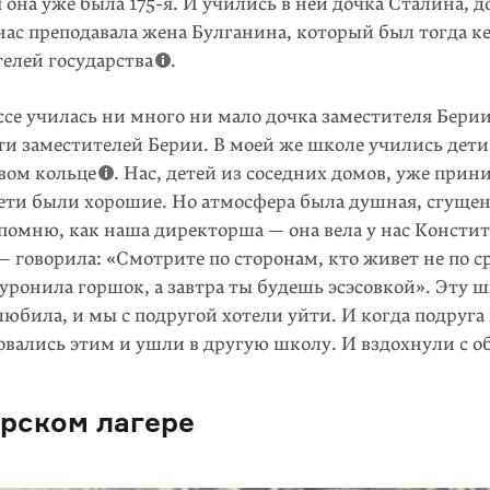
я она уже была
175-я
. И учились в ней дочка Сталина, д
нас преподавала жена Булганина, который был тогда
к
телей государства
.
ссе училась ни много ни мало дочка заместителя Берии
ти заместителей Берии. В моей же школе учились дети
вом кольце
. Нас, детей из соседних домов, уже при
дети были хорошие. Но атмосфера была душная, сгуще
 помню, как наша директорша — она вела у нас Конст
— говорила: «Смотрите по сторонам, кто живет не по с
уронила горшок, а завтра ты будешь эсэсовкой». Эту ш
любила, и мы с подругой хотели уйти. И когда подруга 
овались этим и ушли в другую школу. И вздохнули с о
рском лагере