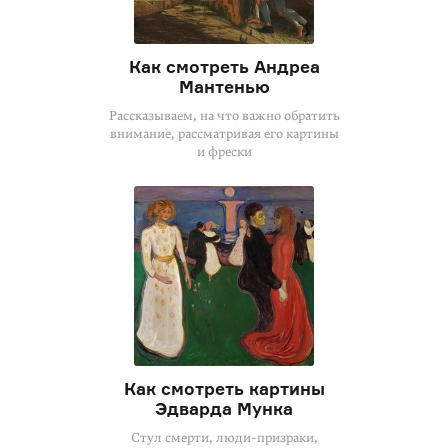
Как смотреть Андреа
Мантенью
Рассказываем, на что важно обратить
внимание, рассматривая его картины
и фрески
Как смотреть картины
Эдварда Мунка
Стул смерти,
люди-призраки
,