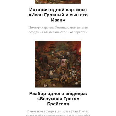
История одной картины:
«Иван Грозный и сын его
Иван»
Почему картина Репина с момента ее
создания вызывала столько страстей
Разбор одного шедевра:
«Безумная Грета»
Брейгеля
О чем нам говорят лицо и вуаль Греты,
глаза и нос адской пасти, демон-акробат