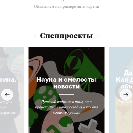
Объясняем на примере пяти картин
Спецпроекты
Да
сика.
Наука и смелость:
Как 
новости
объ
ратуры
Детский подкаст о том, что
Детский 
вных
происходит в науке сегодня и как она
программы
к этому пришла