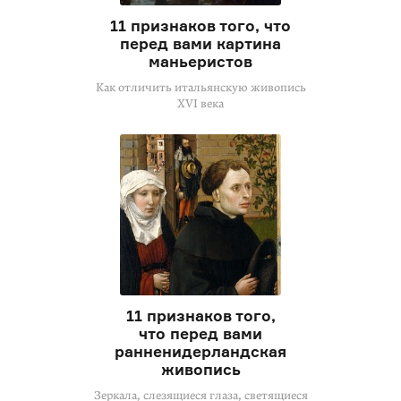
11 признаков того, что
перед вами картина
маньеристов
Как отличить итальянскую живопись
XVI века
11 признаков того,
что перед вами
ранненидерландская
живопись
Зеркала, слезящиеся глаза, светящиеся