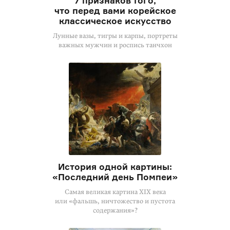
7 признаков того,
что перед вами корейское
классическое искусство
Лунные вазы, тигры и карпы, портреты
важных мужчин и роспись танчхон
История одной картины:
«Последний день Помпеи»
Самая великая картина XIX века
или «фальшь, ничтожество и пустота
содержания»?