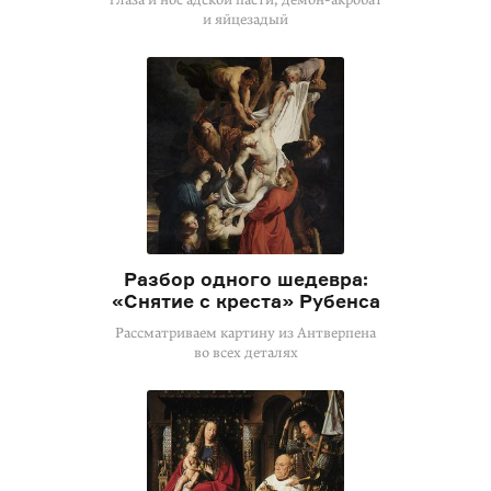
и яйцезадый
Разбор одного шедевра:
«Снятие с креста» Рубенса
Рассматриваем картину из Антверпена
во всех деталях