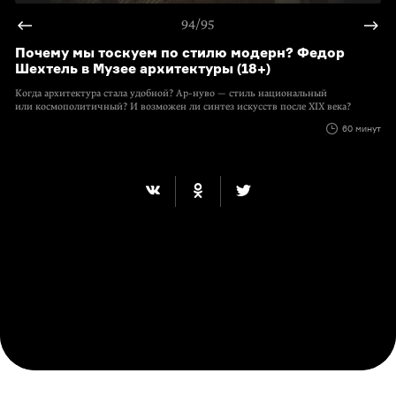
94/95
Почему мы тоскуем по стилю модерн? Федор
Шехтель в Музее архитектуры (18+)
Когда архитектура стала удобной?
Ар-нуво
— стиль национальный
или космополитичный? И возможен ли синтез искусств после XIX века?
60 минут