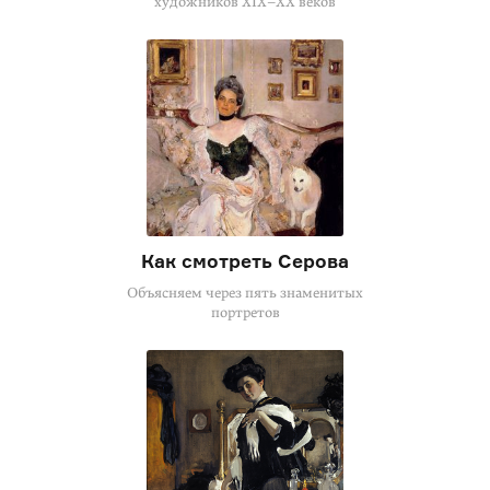
художников
XIX–XX
веков
Как смотреть Серова
Объясняем через пять знаменитых
портретов