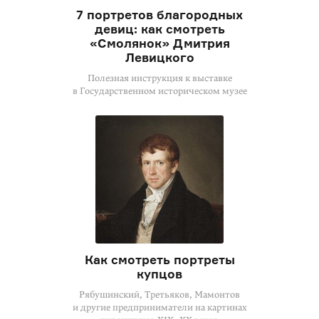
7 портретов благородных
девиц: как смотреть
«Смолянок» Дмитрия
Левицкого
Полезная инструкция к выставке
в Государственном историческом музее
Как смотреть портреты
купцов
Рябушинский, Третьяков, Мамонтов
и другие предприниматели на картинах