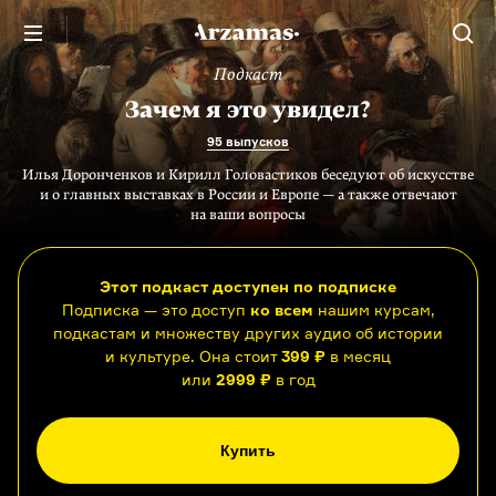
Подкаст
Зачем я это увидел?
95 выпусков
Илья Доронченков и Кирилл Головастиков беседуют об искусстве
и о главных выставках в России и Европе — а также отвечают
на ваши вопросы
Этот подкаст доступен по подписке
Подписка — это доступ
ко всем
нашим курсам,
подкастам и множеству других аудио об истории
и культуре. Она стоит
399 ₽
в месяц
или
2999 ₽
в год
Купить