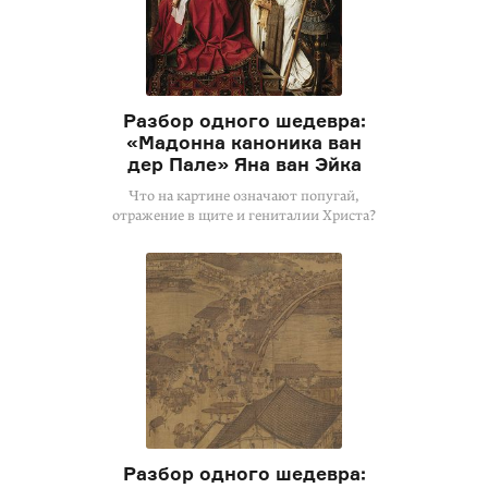
Разбор одного шедевра:
«Мадонна каноника ван
дер Пале» Яна ван Эйка
Что на картине означают попугай,
отражение в щите и гениталии Христа?
Разбор одного шедевра: