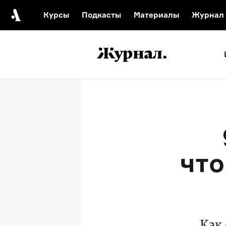
Курсы
Подкасты
Материалы
Журнал
Автор среди нас
Еврейски
Видеоистория русск
Русское 
что
Как