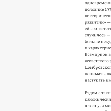
одновременн
половине
19
«историческ
развитии» —
ей соответст
случилось — 
больше неку
и характерно
Всемирной в
«советского
Домбровского
понимать, «к
наступать им
Рядом с так
канонически
в толпу, а м