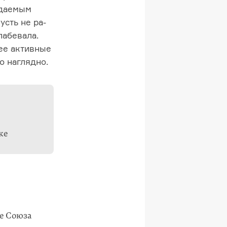
ждаемым
усть не ра­
лабевала.
ее активные
но наглядно.
ке
е Союза