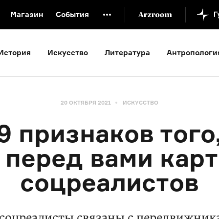
Магазин
События
й музей
Новая Третьяковка
Онлайн-университет
История
Искусство
Литература
Антропологи
ой культуры
Русский язык от «гой еси» до «лол кек»
искусство XX века
Русская литература XX века
Детска
20 ОКТЯБРЯ 2021
ИСКУССТВО
9 признаков того
 перед вами кар
соцреалистов
 соцреалисты связаны с передвижник