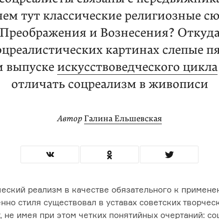
чем тут классические религиозные с
Преображения и Вознесения? Откуд
оцреалистических картинах cлепые п
м выпуске
искусствоведческого цикла
отличать соцреализм в живописи
Автор
Галина Ельшевская
еский реализм в качестве обязательного к примен
нно стиля существовал в уставах советских творчес
т, не имея при этом четких понятийных очертаний: со