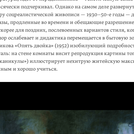
всячески подчеркивал. Однако на самом деле разверн
ору соцреалистической живописи —
1930–50-е
годы — д
казы, продленные во времени и обещающие разрешени
корее для поздних, послевоенных вариантов стиля, ко
ор ослабевает и дидактика перемещается в бытовую зо
икова «Опять двойка» (1952) изобилующий подробнос
таль: на стене комнаты висит репродукция картины тог
каникулы») иллюстрирует нехитрую житейскую макси
ным и хорошо учиться.