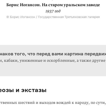
Борис Иогансон. На старом уральском заводе
Александр Лактионов. В новую квартиру
Александр Лактионов. После операции
Борис Иогансон. Допрос коммунистов
Федор Решетников. Опять двойка
Ефим Чепцов. Среди родных
1945 год
1965 год
1937 год
1933 год
1952 год
1952 год
др Лактионов / Курская государственная картинная галерея им. А. 
ксандр Лактионов / Донецкий областной художественный музей / Di
ор Решетников / Государственная Третьяковская галерея / РИА «Но
Курская государственная картинная галерея им. А. А. Дейнеки
© Борис Иогансон / Государственная Третьяковская галерея
© Борис Иогансон / Государственная Третьяковская галерея
наков того, что перед вами картина передв
, кабаки, униженные и оскорбленные, а также другие
еозы и экстазы
твенных шествий и выходов вождей к народу, по сути,