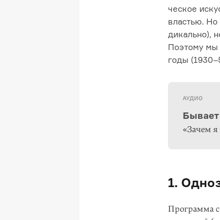
ческое иску
властью. Но 
ди­кально), 
Поэтому мы 
годы (
1930–
АУДИО
Бывает
«Зачем я
1. Одно
Программа с