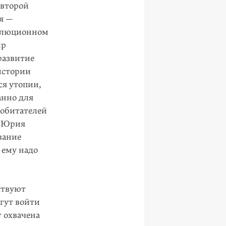
 второй
я —
волюционном
нр
развитие
истории
ся утопии,
анно для
 обитателей
я Юрия
вание
 ему надо
ствуют
гут войти
т охвачена