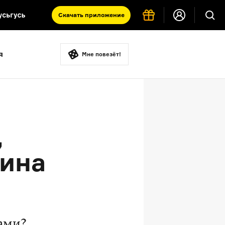
Скачать
приложение
Запад и Восток: история культур
я
Что такое античность
Мне повезёт!
я комната
,
тина
ами?