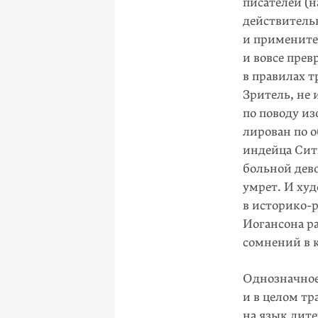
писателей (
действитель
и применител
и вовсе прев
в правилах 
Зритель, не
по поводу из
лирован по 
индейца Ситк
больной дево
умрет. И ху
в историко-
Иогансона ра
сомнений в 
Однозначное
и в целом тр
на язык лит