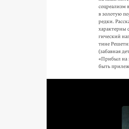
соцреализм 
в золотую п
редки. Расс
характерны с
гический нап
тине Решетн
(забавная де
«Прибыл на 
быть прилеж