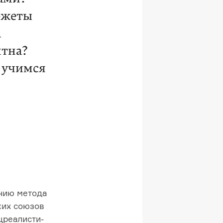
южеты
а
ятна?
учимся
ению метода
ких союзов
цреалисти­