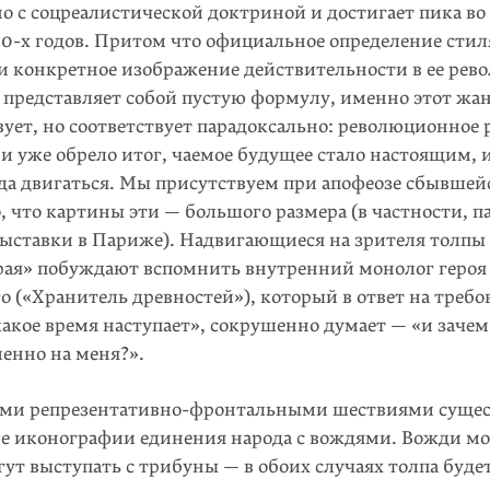
о с соцреалистической доктриной и достигает пика во
30-х
годов. Притом что официальное определение стил
и конкретное изображение действительности в ее ре
 представляет собой пустую формулу, именно этот жа
вует, но соответствует парадоксально: революционное 
и уже обрело итог, чаемое будущее стало настоящим, 
да двигаться. Мы присутствуем при апофеозе сбывшей
, что картины эти — большого размера (в частности, п
ыставки в Париже). Надвигающиеся на зрителя толпы
 рая» побуждают вспомнить внутренний монолог геро
 («Хранитель древностей»), который в ответ на требо
акое время наступает», сокрушенно думает — «и зачем
енно на меня?».
ими репрезентативно-фронтальными шествиями суще
е иконографии единения народа с вождями. Вожди мо
огут выступать с трибуны — в обоих случаях толпа буде