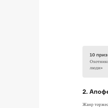
© Алексан
© Але
© Фед
10 приз
Охотники
люди»
2. Апоф
Жанр торжес