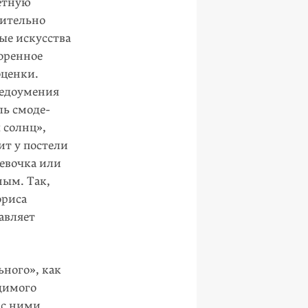
ретную
рительно
ые искус­ства
орен­ное
оценки.
недоумения
ль смоде­
 солнц»,
ит у постели
девочка или
ным. Так,
ориса
авляет
ного», как
одимого
 с ними