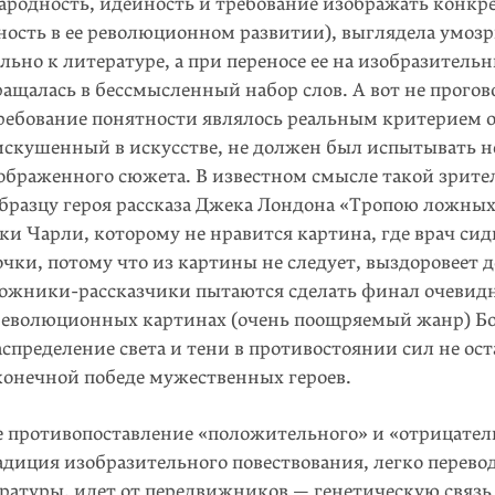
народность, идейность и требование изображать конк
ность в ее революционном развитии), выглядела умоз
ьно к литературе, а при переносе ее на изобразительн
ращалась в бессмысленный набор слов. А вот не прогов
требование понятности являлось реальным критерием 
 искушенный в искусстве, не должен был испытывать 
ображенного сюжета. В известном смысле такой зрите
образцу героя рассказа Джека Лондона «Тропою ложных
и Чарли, которому не нравится картина, где врач сид
чки, потому что из картины не следует, выздоровеет 
дожники-рассказчики пытаются сделать финал очевид
революционных картинах (очень поощряемый жанр) Б
спределение света и тени в противостоянии сил не ост
конечной победе мужественных героев.
 противопоставление «положительного» и «отрицатель
адиция изобразительного повествования, легко перев
ературы, идет от передвижников — генетическую связь