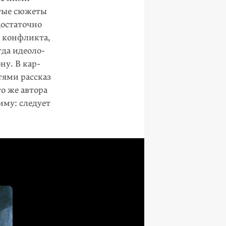
утые сюжеты
остаточно
е конфликта,
гда идеоло­
ну. В кар­
тями рассказ
о же автора
му: следует