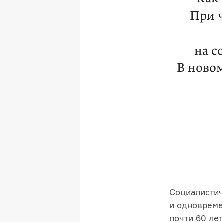
При 
на с
В ново
Социалистич
и одновреме
почти 60 ле