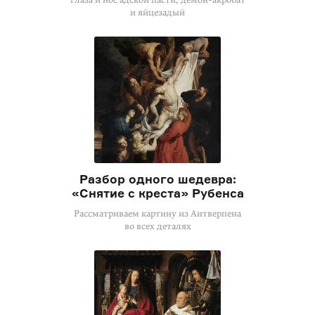
и яйцезадый
Разбор одного шедевра:
«Снятие с креста» Рубенса
Рассматриваем картину из Антверпена
во всех деталях