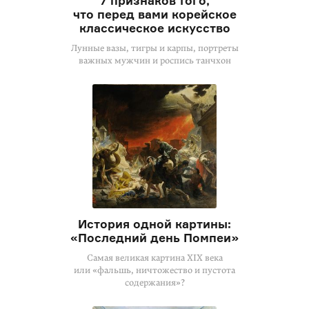
7 признаков того,
что перед вами корейское
классическое искусство
Лунные вазы, тигры и карпы, портреты
важных мужчин и роспись танчхон
История одной картины:
«Последний день Помпеи»
Самая великая картина XIX века
или «фальшь, ничтожество и пустота
содержания»?