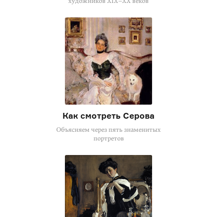
художников
XIX–XX
веков
Как смотреть Серова
Объясняем через пять знаменитых
портретов