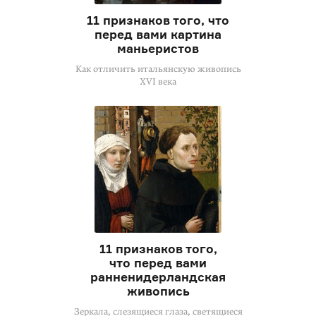
11 признаков того, что
перед вами картина
маньеристов
Как отличить итальянскую живопись
XVI века
11 признаков того,
что перед вами
ранненидерландская
живопись
Зеркала, слезящиеся глаза, светящиеся