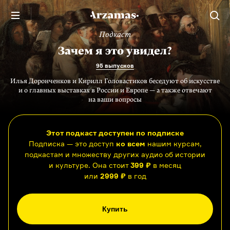
Подкаст
Зачем я это увидел?
95 выпусков
Илья Доронченков и Кирилл Головастиков беседуют об искусстве
и о главных выставках в России и Европе — а также отвечают
на ваши вопросы
Этот подкаст доступен по подписке
Подписка — это доступ
ко всем
нашим курсам,
подкастам и множеству других аудио об истории
и культуре. Она стоит
399 ₽
в месяц
или
2999 ₽
в год
Купить