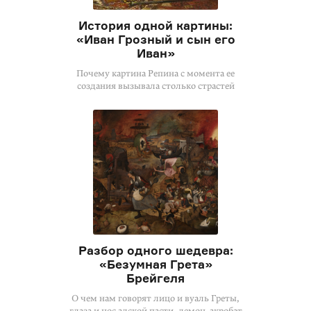
История одной картины:
«Иван Грозный и сын его
Иван»
Почему картина Репина с момента ее
создания вызывала столько страстей
Разбор одного шедевра:
«Безумная Грета»
Брейгеля
О чем нам говорят лицо и вуаль Греты,
глаза и нос адской пасти, демон-акробат