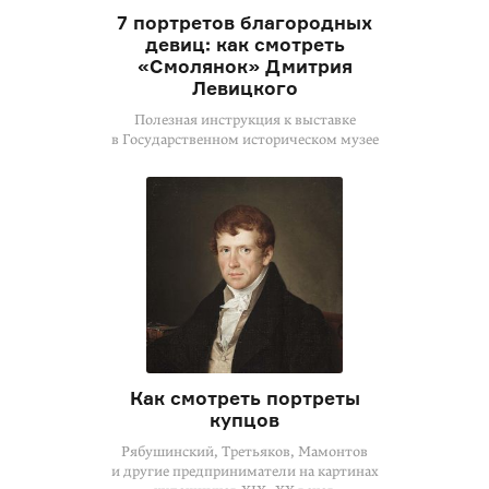
7 портретов благородных
девиц: как смотреть
«Смолянок» Дмитрия
Левицкого
Полезная инструкция к выставке
в Государственном историческом музее
Как смотреть портреты
купцов
Рябушинский, Третьяков, Мамонтов
и другие предприниматели на картинах