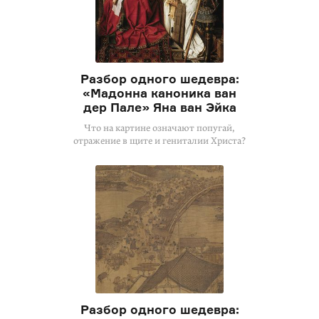
Разбор одного шедевра:
«Мадонна каноника ван
дер Пале» Яна ван Эйка
Что на картине означают попугай,
отражение в щите и гениталии Христа?
Разбор одного шедевра: