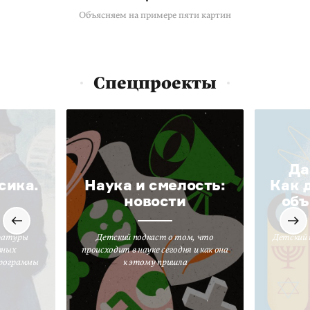
Объясняем на примере пяти картин
Спецпроекты
Да
сика.
Наука и смелость:
Как 
новости
объ
ратуры
Детский подкаст о том, что
Детский 
вных
происходит в науке сегодня и как она
программы
к этому пришла