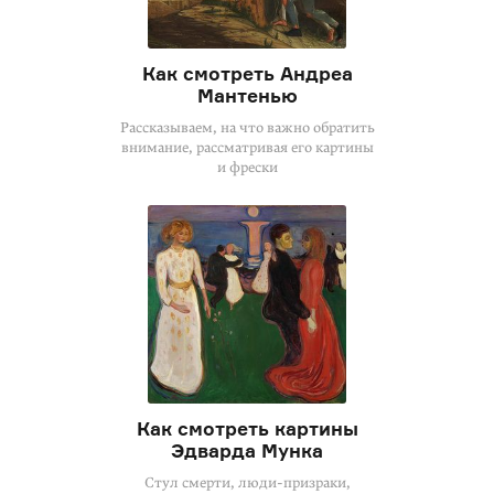
Как смотреть Андреа
Мантенью
Рассказываем, на что важно обратить
внимание, рассматривая его картины
и фрески
Как смотреть картины
Эдварда Мунка
Стул смерти,
люди-призраки
,