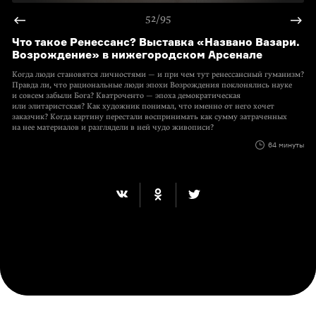
52/95
Что такое Ренессанс? Выставка «Названо Вазари.
Возрождение» в нижегородском Арсенале
Когда люди становятся личностями — и при чем тут ренессансный гуманизм?
Правда ли, что рациональные люди эпохи Возрождения поклонялись науке
и совсем забыли Бога? Кватроченто — эпоха демократическая
или элитаристская? Как художник понимал, что именно от него хочет
заказчик? Когда картину перестали воспринимать как сумму затраченных
на нее материалов и разглядели в ней чудо живописи?
64 минуты