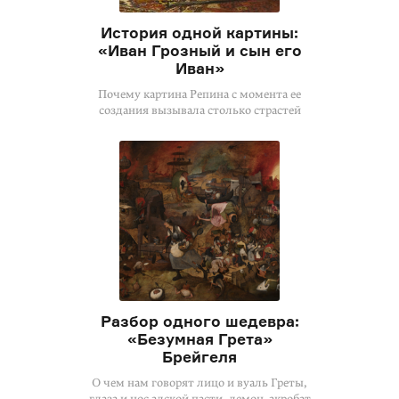
История одной картины:
«Иван Грозный и сын его
Иван»
Почему картина Репина с момента ее
создания вызывала столько страстей
Разбор одного шедевра:
«Безумная Грета»
Брейгеля
О чем нам говорят лицо и вуаль Греты,
глаза и нос адской пасти, демон-акробат