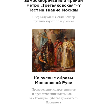
Замоскворечье или «район
метро „Третьяковская“»?
Тест на знание Москвы
Пьер Безухов и Остап Бендер
путешествуют по подземке
Ключевые образы
Московской Руси
Произведения современников
и представления потомков —
от «Троицы» Рублева до акварели
Васнецова