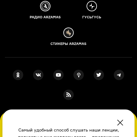
РАДИО ARZAMAS
ГУСЬГУСЬ
СТИКЕРЫ ARZAMAS
ПОДПИСКА НА НАШИ НОВОСТИ
Во время посещения сайта вы соглашаетесь
с использованием нами файлов
Самый удобный способ слушать наши лекции,
подкасты и еще миллион всего — приложение