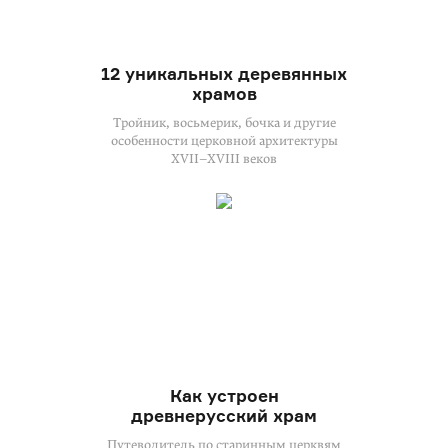
12 уникальных деревянных
храмов
Тройник, восьмерик, бочка и другие
особенности церковной архитектуры
XVII–XVIII веков
Как устроен
древнерусский храм
Путеводитель по старинным церквям