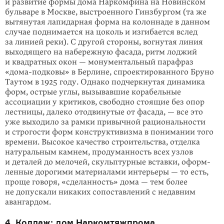
и развитие формы дома Нарком­фина на Но­винском
бульваре в Москве, выстроенного Гинзбургом (та же
вытя­нутая лапи­дарная форма на колоннаде в данном
случае поднимается на цоколь и изги­бается вслед
за линией реки). С другой стороны, вогнутая линия
выхо­дящего на набережную фасада, ритм лоджий
и квадратных окон — монумен­тальный парафраз
«дома-подковы» в Берлине, спроектированного Бруно
Тау­том в 1925 году. Однако подчеркнутая динамика
форм, острые углы, вызывав­шие корабельные
ассоциации у критиков, свободно стоящие без опор
лестни­цы, далеко отодвинутые от фасада, — все это
уже выходило за рамки привыч­ной рациональности
и строгости форм конструктивизма в понимании того
времени. Высокое качество строительства, отделка
натуральным камнем, про­думанность всех узлов
и деталей до мелочей, скульптурные вставки, оформ­
ленные дорогими материалами интерьеры — то есть,
проще говоря, «сделан­ность» дома — тем более
не допускали никаких сопоставлений с недавним
авангардом.
4. Коллаж: дом Наркомтяжпрома