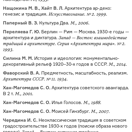
Нащокина М. В., Хайт В. Л.
Архитектура ар-деко:
генезис и традиция.
Искусствознание. № 2. 1999.
Паперный В. З.
Культура Два.
М., 2006.
Переляева Г. Ю.
Берлин — Рим — Москва. 1930-е годы —
архитектура и диктатура.
Запад — Восток: взаимодействие
традиций в архитектуре. Серия «Архитектура мира». № 2.
1993.
Силина М. М.
История и идеология: монументально-
декоративный рельеф 1920–30-х годов в СССР.
М., 2014.
Фаворский В. А.
Предметность, масштабность, реализм.
Архитектура СССР. № 11. 1934.
Хан-Магомедов С. О.
Архитектура советского авангарда.
В 2 т.
М., 2001.
Хан-Магомедов С. О.
Илья Голосов.
М., 1988.
Хан-Магомедов С. О.
Моисей Гинзбург.
М., 2007.
Чередина И. С.
Неоклассическая традиция в советском
градострои­тельстве 1930-х годов (поиски образа нового
города).