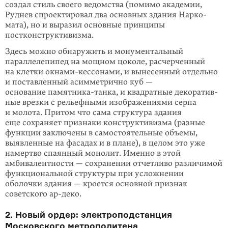
создал стиль своего ведом­ства (помимо академии,
Руднев спроектировал два основных здания Нарко­
мата), но и выразил основные принципы
постконструк­тивизма.
Здесь можно обнаружить и монументальный
параллелепипед на мощном цо­коле, расчерченный
на клетки окнами-кессонами, и вынесенный отдельно
и поставленный асимметрично куб —
основание памятника-танка, и квадрат­ные декоратив­
ные врезки с рельефными изображениями серпа
и молота. Притом что сама структура здания
еще сохраняет признаки конструктивизма (разные
функции заключены в самостоятельные объемы,
выявленные на фаса­дах и в плане), в целом это уже
намертво спаянный монолит. Именно в этой
амбивалентно­сти — сохранении отчетливо различимой
функциональной структуры при усложнении
оболочки здания — кроется основной признак
советского
ар-деко
.
2. Новый ордер: электроподстанция
Московского метрополитена