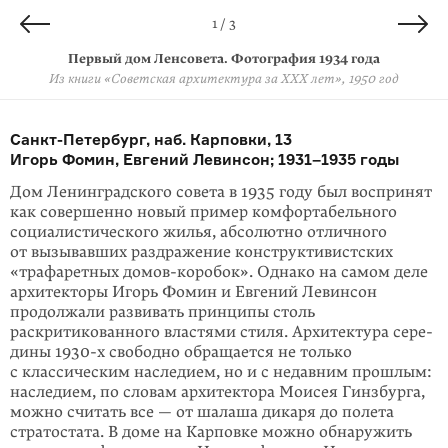
2 / 3
3 / 3
1 / 3
«Дом-подкова» в Берлине. Фотография 1966 года
Первый дом Ленсовета. Фотография 1934 года
Проект первого дома Ленсовета
Из книги «Архитектура Ленинградского авангарда», 2008 год
Из книги «Советская архитектура за XXX лет», 1950 год
Getty Images
Санкт-Петербург, наб. Карповки, 13
Игорь Фомин, Евгений Левинсон; 1931–1935 годы
Дом Ленинградского совета в 1935 году был воспринят
как совершенно новый пример комфортабельного
социалистического жилья, абсолютно отличного
от вызывавших раздражение конструктивистских
«трафаретных домов-коро­бок». Однако на самом деле
архитекторы Игорь Фомин и Евгений Левин­сон
продолжали развивать принципы столь
раскритикованного властями сти­ля. Архитектура сере­
дины 1930-х свободно обращается не только
с классиче­ским наследием, но и с недавним прошлым:
наследием, по словам архитектора Моисея Гинз­бурга,
можно считать все — от шалаша дикаря до полета
страто­стата. В доме на Карповке можно обнаружить