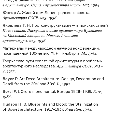
Запад — Восток: античная традиция
в архитектуре. Серия «Архитектура мира». № 3. 1994.
Юнгер А.
Жилой дом Ленинградского совета.
Архитектура СССР. № 3. 1936.
Яковлева Г. Н.
Постконструктивизм — в поисках стиля?
Поиск стиля. Дискуссия о доме архитектора Булгакова
на Колхозной площади в Москве. Академия
архитектуры. № 3. 1936.
Материалы международной научной конференции,
посвященной 100-летию М. Я. Гинзбурга.
М., 1994.
Творческие пути советской архитектуры и проблемы
архитектурного наследства.
Архитектура СССР. № 3–
4. 1933.
Bayer P.
Art Deco Architecture. Design, Decoration and
Detail from the 20s’ and 30s’.
L., 1992.
Borsi F.
L’Ordre monumental, Europe 1929–1939.
Paris,
1986.
Hudson H. D.
Blueprints and blood: the Stalinization
of Soviet architecture, 1917–1937.
Princeton, 1994.