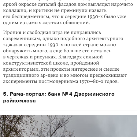
яркой окраске деталей фасадов дом выглядел нарочито
коллаж­но, и критики не преминули назвать
его беспредметным, что к середине 1930-х было уже
одним из самых жестких обвинений.
Ирония и свободная игра не понравились
современникам, однако подобного архитектурного
«джаза» середины 1930-х по всей стране можно
обнаружить много, а еще больше его осталось
в чертежах и рисунках. Благодаря силь­ной
конструктивистской школе, пройденной
архитекторами, эти проекты ин­те­реснее и смелее
традиционного ар-деко и во многом предвосхищают
экспе­рименты постмодернизма 1970–80-х годов.
5. Рама-портал: баня № 4 Дзержинского
райкомхоза