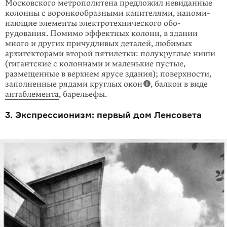
Московского метро­поли­тена предложил невиданные
колонны с ворон­кообразными капителями, напо­ми­
нающие элементы электротехнического обо­
рудования. Помимо эффектных колонн, в здании
много и других причудливых деталей, любимых
архитекто­рами второй пятилетки: полукруглые ниши
(гигантские с колоннами и малень­кие пустые,
размещенные в верхнем ярусе здания); поверхности,
заполненные рядами круглых окон
, балкон в виде
антаблемента
, барельефы.
3. Экспрессионизм: первый дом Ленсовета