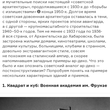
и мучительные поиски настоящей «со­ветской
архитектуры», продол­жавшиеся с 1930-х до «борьбы
с излишества­ми»
конца 1950-х. Долгое вре­мя
советская довоенная архитектура остава­лась в тени,
с одной стороны, ярких проектов эпохи авангарда,
а с другой — крупномасштабного строи­тельства
1940–50-х годов. Тем не менее с 1933 го­да по 1936-
й вся страна, от Ар­хангельска до Хабаровска, была
застроена жилыми домами, кинотеатрами, школами,
домами культуры, больницами, клубами в странном,
довольно экстравагантном стиле, совсем
не похожем на сталинский ампир, а скорее
напоминавшем западные примеры ар-деко. Что это
было и как опознать советский аналог ар-деко —
постконструкти­визм? Попробуем понять на при­мере
нескольких характерных зданий и приемов.
1. Квадрат и куб: Военная академия им. Фрунзе