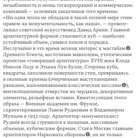
незыблемость и мощь госкорпораций и коммерческих
компаний — основных заказчиков того времени.
«Ни одна эпоха не обладала в такой полной мере этим
правом на монументальность, как наша», — провозг­
лашал советский искусствовед Давид Аркин. Главной
архитектурной формой стано­вится куб — наиболее
устойчивый объем, символ покоя и порядка.
Неслучайно в это время возник интерес к мастабам
Древнего Египта, восточ­ным мавзолеям, утопиче­ским
проектам «говорящей архитектуры» ХVIII века Клода
Николя Леду и Этьена Луи Булле. Стороны куба,
квадраты, заполняли поверхности стен, превращаясь
в оконные проемы (очерченные выступающи­ми
рамками, напо­минавшими классические кессоны
),
вентиляционные отверстия на чердаках, декоративные
элементы, рельефные вставки. Квинтэс­сенция этого
образа — Военная академия им. Фрунзе,
спроектированная Львом Рудневым и Владими­ром
Мунцем в 1932 году. Архитектор-монументалист
Руднев всегда стремился к мощным, массивным
объемам, кубическим формам. Став в Москве главным
архитектором Наркомата обороны
, он не только