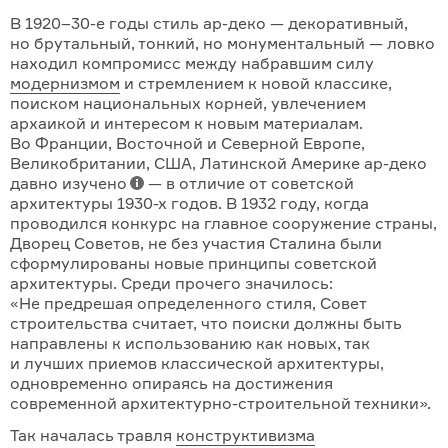
В 1920–30-е годы стиль ар-деко — декоративный,
но брутальный, тонкий, но монументальный — ловко
находил компромисс между набравшим силу
модернизмом
и стремлением к новой классике,
поиском национальных кор­ней, увлечением
архаикой и интересом к новым материалам.
Во Фран­ции, Восточной и Северной Европе,
Великобритании, США, Латинской Америке ар-деко
давно изучено
— в отличие от советской
архитектуры 1930-х го­дов. В 1932 году, когда
проводился конкурс на главное сооружение страны,
Дворец Советов, не без участия Сталина были
сформулированы новые прин­ципы советской
архитектуры. Среди прочего значилось:
«Не предрешая определенного стиля, Совет
строительства считает, что поиски должны быть
направлены к использованию как новых, так
и лучших приемов классиче­ской архитектуры,
одновременно опираясь на достижения
современной архитектурно-строительной техники».
Так началась травля
конструкти­визма