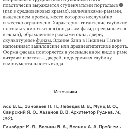
пластически выража­ется ступенчатыми порталами
(как в средневековых храмах), наличниками-рамами,
выделением проема, место которого неслу­чайно
и жестко ограничено. Харак­терны гигантские глубокие
порталы у кино­театров (когда сам фасад пре­вращается
в экран), обрамленные рамками окна, двери,
скульптурные
фризы
. Зда­ние бани в Нижнем Тагиле
напоминает вави­лонские или древнеегипет­ские ворота.
Форма фасада повторяется в уменьшен­ном виде в раме
витража и за­тем — дверей, подчеркивая глубину
и монумен­тальность входа.
Источники
Асс В. Е., Зиновьев П. П., Лебедев В. В., Мунц В. О.,
Свирский Я. О., Хазанов В. В.
Архитектор Руднев.
М.,
1963.
Гинзбург М. Я., Веснин В. А., Веснин А. А.
Проблемы