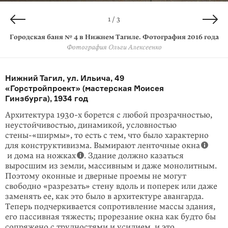
2 / 3
3 / 3
1 / 3
Городская баня № 4 в Нижнем Тагиле. Фотография 2016 года
Копия вавилонских ворот Иштар в Ираке. Открытка
Храм Хора в Эдфу
Фотография Ольги Алексеенко
Wikimedia Commons
1980-х годов
British Museum
Нижний Тагил, ул. Ильича, 49
«Горстройпроект» (мастерская Моисея
Гинзбурга), 1934 год
Архитектура 1930-х борется с любой прозрачностью,
неустойчивостью, дина­микой, условностью
стены-«ширмы», то есть с тем, что было характерно
для конструкти­визма. Вымирают ленточные окна
и дома на ножках
. Зда­ние должно казаться
выросшим из земли, массивным и даже монолитным.
Поэтому окон­ные и дверные проемы не могут
свободно «разрезать» стену вдоль и поперек или даже
заменять ее, как это было в архитектуре авангарда.
Теперь подчерки­вается сопротивление массы здания,
его пассивная тяжесть; прорезание окна как буд­то бы
сопряжено с трудностями и усилием, и это