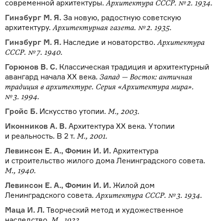
современной архитектуры.
Архитектура СССР. № 2. 1934.
Гинзбург М. Я.
За новую, радостную советскую
архитектуру.
Архитектурная газета. № 2. 1935.
Гинзбург М. Я.
Наследие и новаторство.
Архитектура
СССР. № 7. 1940.
Горюнов В. С.
Классическая традиция и архитектурный
авангард начала ХХ века.
Запад — Восток: античная
традиция в архитектуре. Серия «Архитектура мира».
№ 3. 1994.
Гройс Б.
Искусство утопии.
М., 2003.
Иконников А. В.
Архитектура ХХ века. Утопии
и реальность. В 2 т.
М., 2001.
Левинсон Е. А., Фомин И. И.
Архитектура
и строительство жилого дома Ленинградского совета.
М., 1940.
Левинсон Е. А., Фомин И. И.
Жилой дом
Ленинградского совета.
Архитектура СССР. № 3. 1934.
Маца И. Л.
Творческий метод и художественное
наследство.
М., 1933.