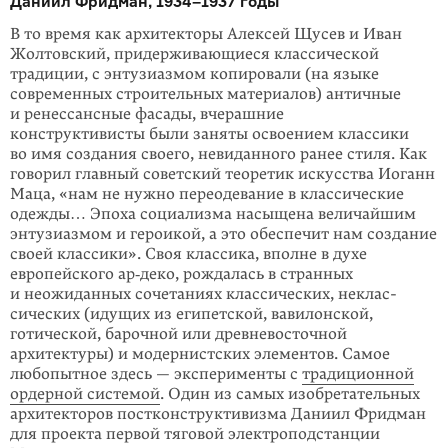
Даниил Фридман, 1934–1937 годы
В то время как архитекторы Алексей Щусев и Иван
Жолтовский, придерживаю­щиеся классической
традиции, с энту­зиазмом копировали (на языке
современ­ных строительных материалов) антич­ные
и ренессансные фасады, вчерашние
конструктивисты были заняты освое­нием классики
во имя создания своего, невиданного ранее стиля. Как
говорил главный советский тео­ретик искусства Иоганн
Маца, «нам не нужно переоде­вание в классические
одежды… Эпоха социализма насыщена величайшим
энту­зиазмом и героикой, а это обеспечит нам создание
своей классики». Своя клас­сика, вполне в духе
европейского ар‑деко, рождалась в странных
и неожидан­ных сочетаниях клас­сических, неклас­
сических (идущих из египетской, вави­лонской,
готической, барочной или древ­невосточной
архитектуры) и модер­нистских элементов. Самое
любо­пытное здесь — эксперименты с
традицион­ной
ордерной системой
. Один из самых изобретательных
архитекторов пост­конструктивизма Даниил Фрид­ман
для проекта первой тяговой электропод­станции