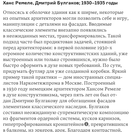
Ханс Ремеле, Дмитрий Булгаков; 1930–1935 годы
Относясь к оболочке здания как к ширме, некоторые
из опытных архитекторов могли позволить себе и игру,
манипуляции с деталями на фасадах. Вводимые
классические элементы внезапно появлялись
в неожидан­ных местах, транс­формировались. Такой
подход часто был продиктован зада­чей, стоявшей
перед архитекторами: в первой половине 1930-х
огромное коли­чество конструктиви­стских зданий, уже
выстроенных или только строившихся, нужно было
быстро оформить в духе новых требований. По сути,
придумать футляр для уже со­зданной коробки. Яркий
пример такой практики — дом ино­странных специа­
листов Наркомтяжпрома в Москве. Построенный
в 1930 году немецким архи­тектором Хансом Ремеле
в духе конструктивизма, через пять лет он был от­
дан Дмитрию Булгакову для обогащения фасадов
элементами классического наследия. Булгаков
составил неожиданную супрематическую композицию
из фрагментов ордерной системы, кусков карнизов,
гипертрофи­рованных кронштейнов
, превратившихся
в балконы, из эркеров, арок. Благодаря контра­стной,