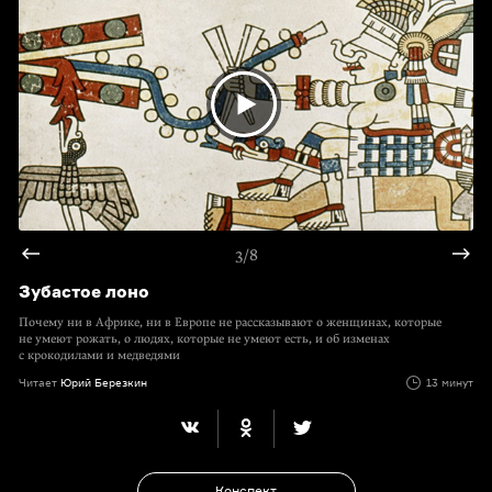
3/8
Зубастое лоно
Почему ни в Африке, ни в Европе не рассказывают о женщинах, которые
не умеют рожать, о людях, которые не умеют есть, и об изменах
с крокодилами и медведями
Читает
Юрий Березкин
13 минут
Конспект