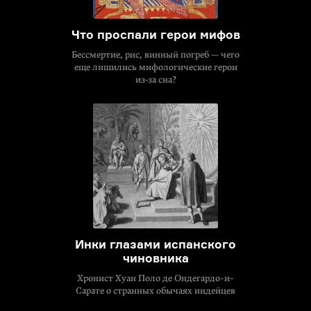
Что проспали герои мифов
Бессмертие, рис, винный погреб — чего
еще лишились мифологические герои
из‑за сна?
Инки глазами испанского
чиновника
Хронист Хуан Поло де Ондегардо-и-
Сарате о странных обычаях индейцев