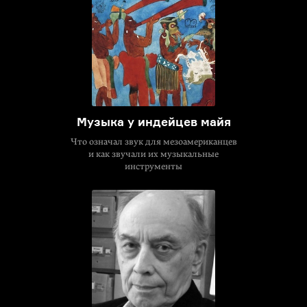
Музыка у индейцев майя
Что означал звук для мезоамериканцев
и как звучали их музыкальные
инструменты