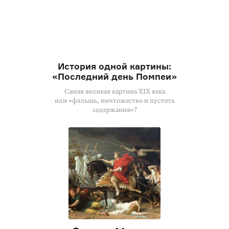
История одной картины:
«Последний день Помпеи»
Самая великая картина XIX века
или «фальшь, ничтожество и пустота
содержания»?