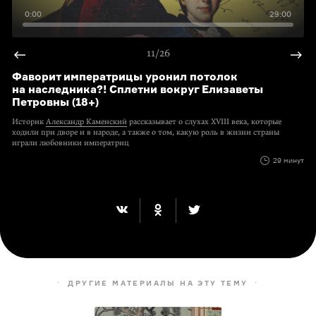
0:00
29:00
11/26
Фаворит императрицы уронил потолок
на наследника?! Сплетни вокруг Елизаветы
Петровны (18+)
Историк
Александр Каменский
рассказывает о слухах XVIII века, которые
ходили при дворе и в народе, а также о том, какую роль в жизни страны
играли любовники императриц
29 минут
ДРУГИЕ МАТЕРИАЛЫ НА ЭТУ ТЕМУ