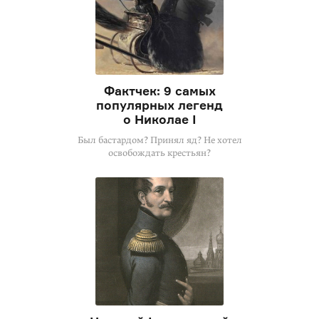
Фактчек: 9 самых
популярных легенд
о Николае I
Был бастардом? Принял яд? Не хотел
освобождать крестьян?