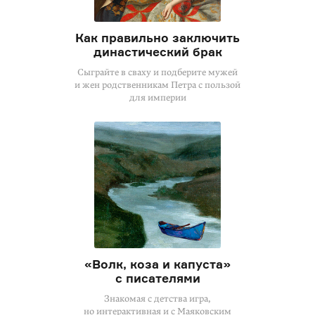
Как правильно заключить
династический брак
Сыграйте в сваху и подберите мужей
и жен родственникам Петра с пользой
для империи
«Волк, коза и капуста»
с писателями
Знакомая с детства игра,
но интерактивная и с Маяковским