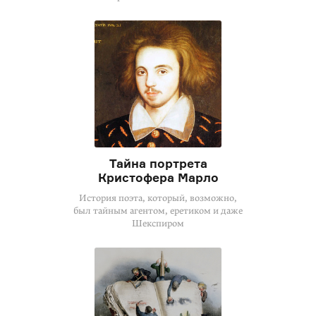
Тайна портрета
Кристофера Марло
История поэта, который, возможно,
был тайным агентом, еретиком и даже
Шекспиром