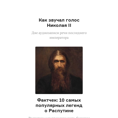
Как звучал голос
Николая II
Две аудиозаписи речи последнего
императора
Фактчек: 10 самых
популярных легенд
о Распутине