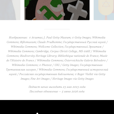
Изображения: © Arzamas; J. Paul Getty Museum; © Getty Images; Wikimedia
Commons; Rijksmuseum; Claude Prudhomme; Государственный Русский музей /
Wikimedia Commons; Wellcome Collection; Государственный Эрмитаж /
Wikimedia Commons; Cambridge, Corpus Christi College, MS 016II / Wikimedia
Commons; Biodiversity Heritage Library; Bibliothèque nationale de France; Musée
de l’Histoire de France / Wikimedia Commons; Österreichische Galerie Belvedere /
Wikimedia Commons; © Photo12 / UIG / Getty Images; Государственная
Третьяковская галерея / Wikimedia Commons; Государственный исторический
музей / Российская государственная библиотека; © Roger Viollet via Getty
Images; Fine Art Images / Heritage Images via Getty Images
Подкаст начал выходить
23 мая 2023 года
Последнее обновление —
5 июня 2026 года