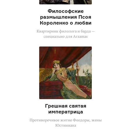
Философские
размышления Псоя
Короленко о любви
Квартирник филолога и барда —
специально для Arzamas
Грешная святая
императрица
Противоречивое житие Феодоры, жены
Юстиниана