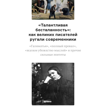
«Талантливая
бесталанность»:
как великих писателей
ругали современники
«Галиматья», «полный провал»,
«жалкое убожество мыслей» и прочие
сильные эпитеты