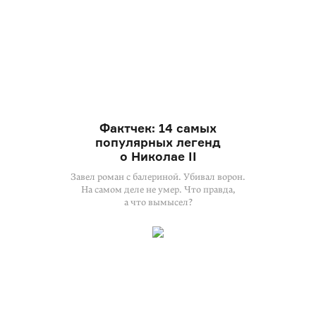
Фактчек: 14 самых
популярных легенд
о Николае II
Завел роман с балериной. Убивал ворон.
На самом деле не умер. Что правда,
а что вымысел?