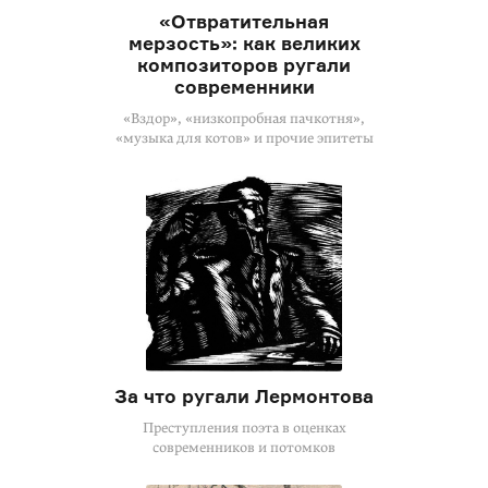
«Отвратительная
мерзость»: как великих
композиторов ругали
современники
«Вздор», «низкопробная пачкотня»,
«музыка для котов» и прочие эпитеты
За что ругали Лермонтова
Преступления поэта в оценках
современников и потомков