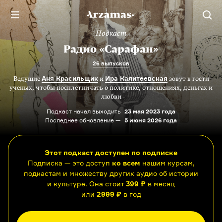
Подкаст
Радио «Сарафан»
26 выпусков
Аня Красильщик
Ира Калитеевская
Ведущие
и
зовут в гости
ученых, чтобы посплетничать о политике, отношениях, деньгах и
любви
Подкаст начал выходить
23 мая 2023 года
Последнее обновление —
5 июня 2026 года
Этот подкаст доступен по подписке
Подписка — это доступ
ко всем
нашим курсам,
подкастам и множеству других аудио об истории
и культуре. Она стоит
399 ₽
в месяц
или
2999 ₽
в год