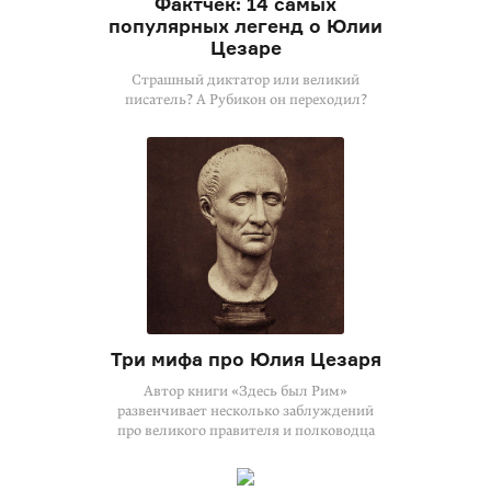
Фактчек: 14 самых
популярных легенд о Юлии
Цезаре
Страшный диктатор или великий
писатель? А Рубикон он переходил?
Три мифа про Юлия Цезаря
Автор книги «Здесь был Рим»
развенчивает несколько заблуждений
про великого правителя и полководца