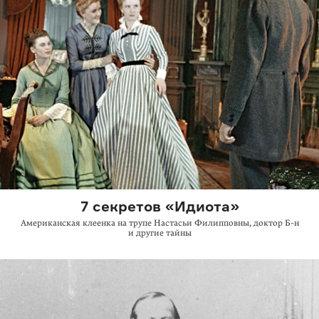
7 секретов «Идиота»
Американская клеенка на трупе Настасьи Филипповны, доктор
Б-н
и другие тайны