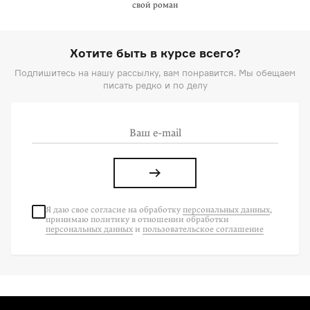
свой роман
Хотите быть в курсе всего?
Подпишитесь на нашу рассылку, вам понравится. Мы обещаем
писать редко и по делу
Я даю свое согласие на
обработку
персональных данных
,
принимаю политику в отношении обработки
персональных данных
и
пользовательское соглашение