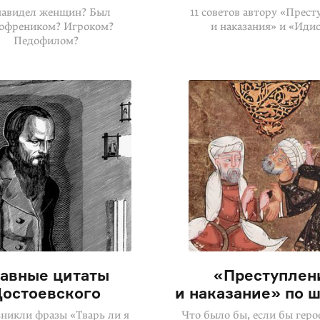
авидел женщин? Был
11 советов автору «Прес
офреником? Игроком?
и наказания» и «Иди
Педофилом?
лавные цитаты
«Преступлен
остоевского
и наказание» по 
зникли фразы «Тварь ли я
Что было бы, если бы геро