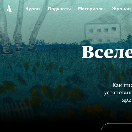
Курсы
Подкасты
Материалы
Журнал
Автор среди нас
Еврейски
Видеоистория русск
Русское 
Всел
Как пис
установил
ярк