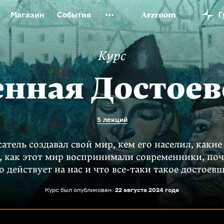
Магазин
События
й музей
Новая Третьяковка
Онлайн-университет
Курс
ой культуры
Русский язык от «гой еси» до «лол кек»
искусство XX века
Русская литература XX века
Детска
енная Достоев
5 лекций
атель создавал свой мир, кем его населил, каки
, как этот мир воспринимали современники, поч
о действует на нас и что
все-таки
такое достоев
Курс был опубликован
22 августа 2024 года