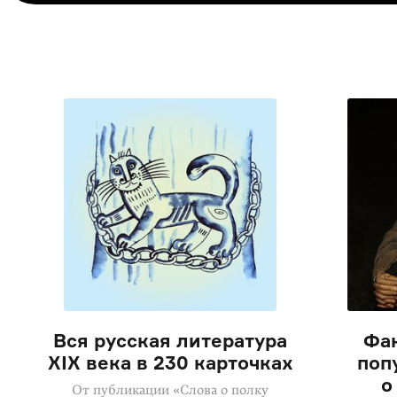
Вся русская литература
Фак
XIX века в 230 карточках
поп
о
От публикации «Слова о полку