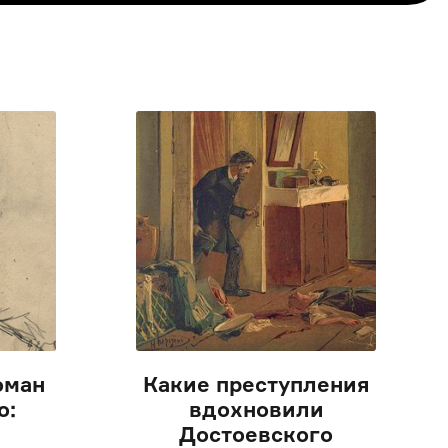
оман
Какие преступления
о:
вдохновили
я
Достоевского