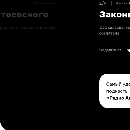
2/5
32 минуты
Читает
стоевского
Закон
ерновики, записные книжки
Как связаны ме
создателе
Поделиться:
Самый удо
подкасты
«Радио A