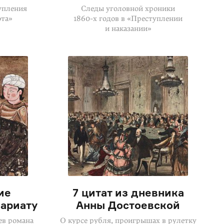
тупления
Следы уголовной хроники
ота»
1860-х годов
в «Преступлении
и наказании»
ие
7 цитат из дневника
шариату
Анны Достоевской
ев романа
О курсе рубля, проигрышах в рулетку