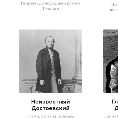
Игореве» до последнего романа
Нен
Толстого
шиз
Неизвестный
Г
Достоевский
Д
Стихи, перевод Бальзака
Как во