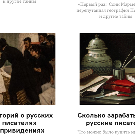
и другие тайны
«Первый раз» Сони Марме
перепутанная география П
и другие тайны
торий о русских
Сколько зарабат
писателях
русские писат
 привидениях
Что можно было купить на