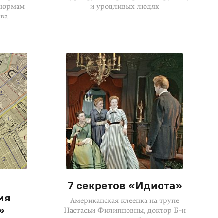
 нормам
и уродливых людях
ва
7 секретов «Идиота»
ия
Американская клеенка на трупе
»
Настасьи Филипповны, доктор
Б-н