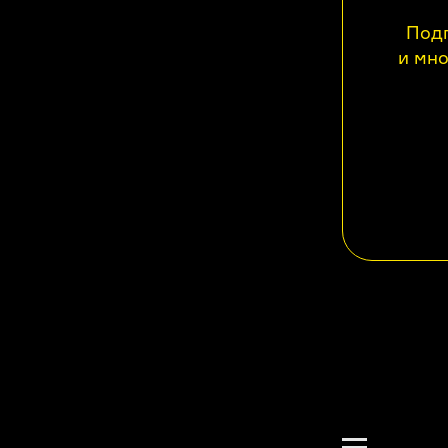
Подп
и мно