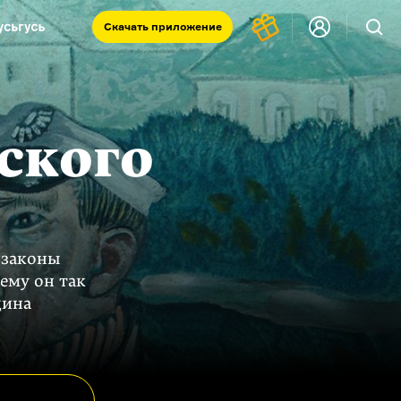
Скачать
приложение
Запад и Восток: история культур
Что такое античность
я комната
ского
е законы
ему он так
щина