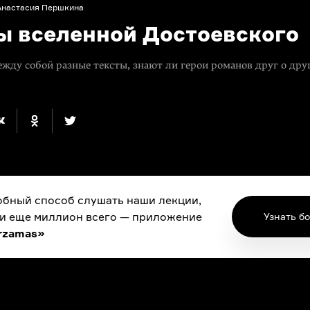
Анастасия Першкина
ы вселенной Достоевского
жду собой разные тексты, знают ли герои романов друг о друг
бный способ слушать наши лекции,
 и еще миллион всего — приложение
Узнать б
rzamas»