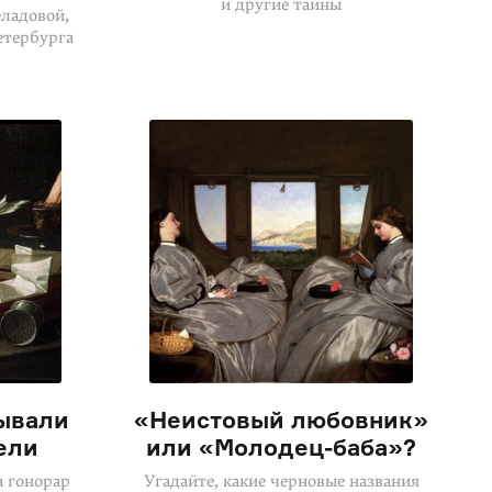
и другие тайны
ладовой,
етербурга
ывали
«Неистовый любовник»
ели
или «Молодец-баба»?
 гонорар
Угадайте, какие черновые названия