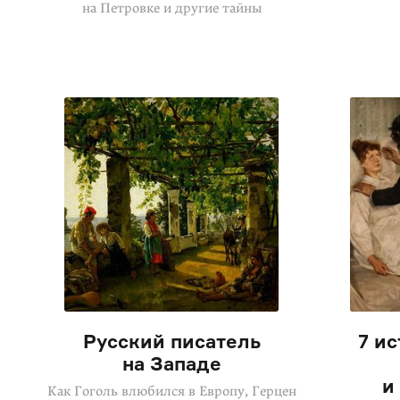
на Петровке и другие тайны
Русский писатель
7 ис
на Западе
и
Как Гоголь влюбился в Европу, Герцен