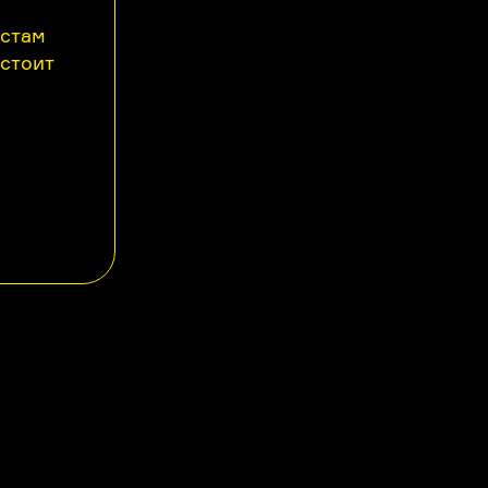
астам
 стоит