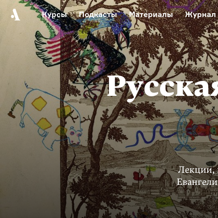
Курсы
Подкасты
Материалы
Журнал
Автор среди нас
Еврейски
Видеоистория русск
Русское 
Русска
Лекции,
Евангели