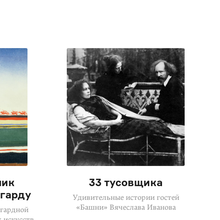
ник
33 тусовщика
нгарду
Удивительные истории гостей
«Башни» Вячеслава Иванова
нгардной
х искусств