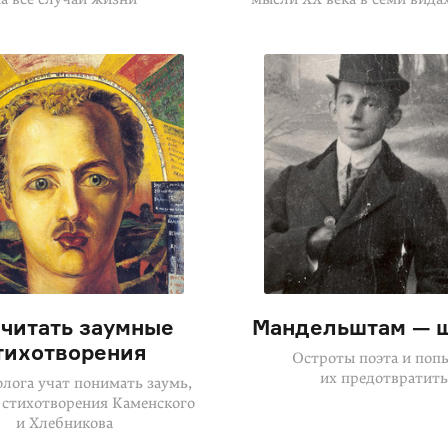
 читать заумные
Мандельштам — 
тихотворения
Остроты поэта и поп
их предотвратить
лога учат понимать заумь,
 стихотворения Каменского
и Хлебникова