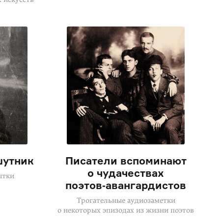
шутник
Писатели вспоминают
о чудачествах
ытки
поэтов‑авангардистов
Трогательные аудиозаметки
о некоторых эпизодах из жизни поэтов