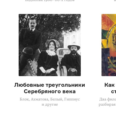
Любовные треугольники
Как
Серебряного века
с
Блок, Ахматова, Белый, Гиппиус
Два фило
и другие
разбирая