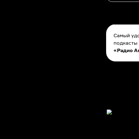
Самый удо
подкасты
«Радио A