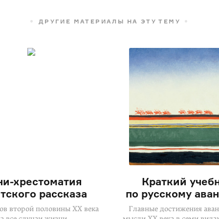
ДРУГИЕ МАТЕРИАЛЫ НА ЭТУ ТЕМУ
и-хрестоматия
Краткий учеб
тского рассказа
по русскому ава
зов второй половины XX века
Главные достижения ава
а все случаи жизни
мысли XX века в семи вида