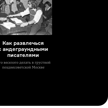
Как развлечься
с андеграундными
писателями
о веселого делать в грустной
позднесоветской Москве