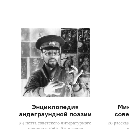
Энциклопедия
Мин
андеграундной поэзии
сове
54 поэта советского литературного
20 расска
подполья
1960–80-х годов
н