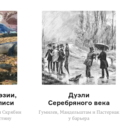
эзии,
Дуэли
писи
Серебряного века
и Скрябин
Гумилев, Мандельштам и Пастернак
стину
у барьера