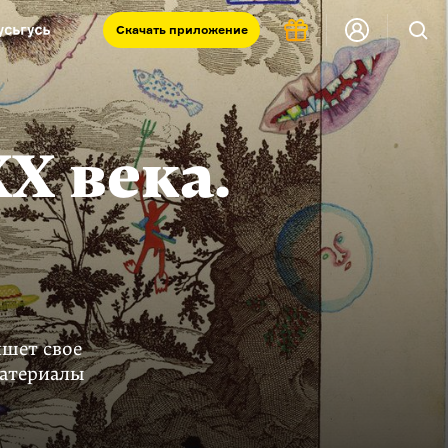
Скачать
приложение
Запад и Восток: история культур
Что такое античность
я комната
X века.
шет свое
материалы