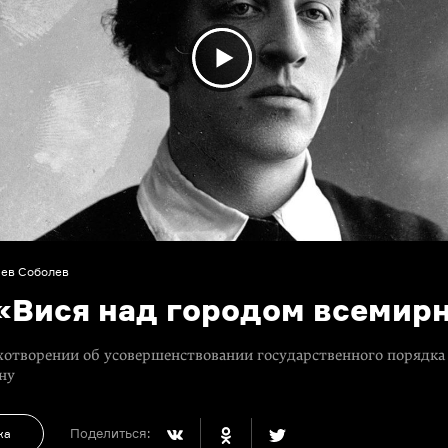
ев Соболев
 «Вися над городом всеми
ихотворении об усовершенствовании государственного порядка
ну
Поделиться:
ка