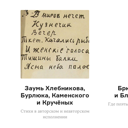
Заумь Хлебникова,
Бр
Бурлюка, Каменского
и Б
и Кручёных
Где поэт
Стихи в авторском и неавторском
исполнении