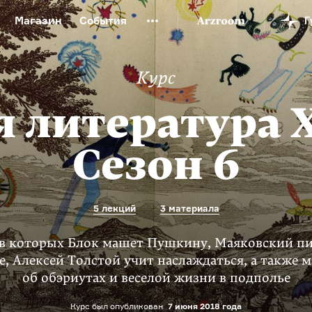
Магазин
События
й музей
Новая Третьяковка
Онлайн-университет
Курс
ой культуры
Русский язык от «гой еси» до «лол кек»
искусство XX века
Русская литература XX века
Детска
я литература X
Сезон 6
5 лекций
3 материала
 в которых Блок машет Пушкину, Маяковский пи
е, Алексей Толстой учит наслаждаться, а также 
об обэриутах и веселой жизни в подполье
Курс был опубликован
7 июня 2018 года