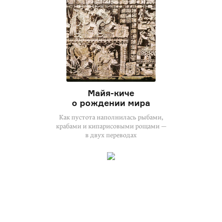
Майя-киче
о рождении мира
Как пустота наполнилась рыбами,
крабами и кипарисовыми рощами —
в двух переводах