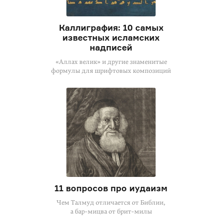
Каллиграфия: 10 самых
известных исламских
надписей
«Аллах велик» и другие знаменитые
формулы для шрифтовых композиций
11 вопросов про иудаизм
Чем Талмуд отличается от Библии,
а бар-мицва
от
брит-милы