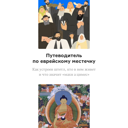
Путеводитель
по еврейскому местечку
Как устроен штетл, кто в нем живет
и что значит «махн а цимес»