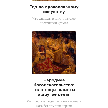
Гид по православному
искусству
Что слышат, видят и читают
посетители храмов
Народное
богоискательство:
толстовцы, хлысты
и другие секты
Как простые люди пытались познать
Бога без помощи церкви