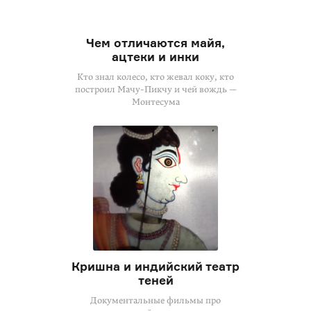
Чем отличаются майя,
ацтеки и инки
Кто знал колесо, кто жевал коку, кто
построил Мачу-Пикчу и чей вождь —
Монтесума
Кришна и индийский театр
теней
Документальные фильмы про