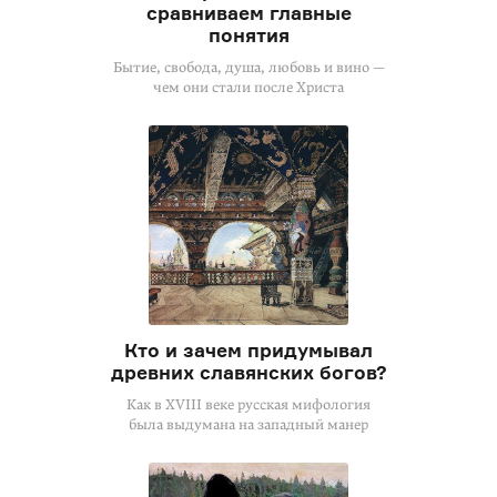
сравниваем главные
понятия
Бытие, свобода, душа, любовь и вино —
чем они стали после Христа
Кто и зачем придумывал
древних славянских богов?
Как в XVIII веке русская мифология
была выдумана на западный манер