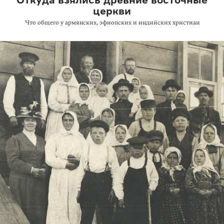
церкви
Что общего у армянских, эфиопских и индийских христиан