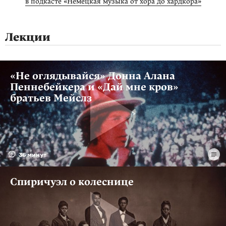
в подкасте «Немецкая музыка от хора до хардкора»
Лекции
«Не оглядывайся» Донна Алана
Пеннебейкера и «Дай мне кров»
братьев Мейслз
36 минут
Спиричуэл о колеснице