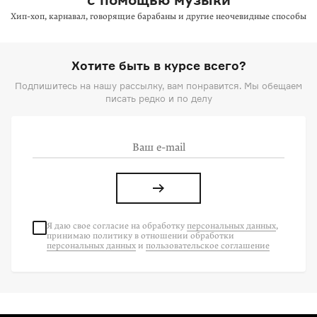
Хип-хоп, карнавал, говорящие барабаны и другие неочевидные способы
Хотите быть в курсе всего?
Подпишитесь на нашу рассылку, вам понравится. Мы обещаем
писать редко и по делу
Я даю свое согласие на
обработку
персональных данных
,
принимаю политику в отношении обработки
персональных данных
и
пользовательское соглашение