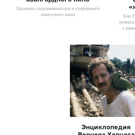
«
Хроника сохранившегося и утерянного
советского кино
Как 
режисс
с кам
Энциклопедия
Вернера Херцога