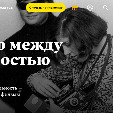
Скачать
приложение
Запад и Восток: история культур
Что такое античность
я комната
о между
ностью
льность —
е фильмы