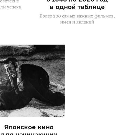
советские
в одной таблице
ели успеха
Более 200 самых важных фильмов,
имен и явлений
Японское кино
для начинающих