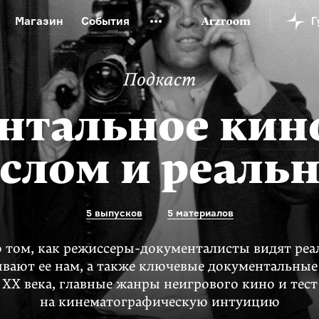
Магазин
События
й музей
Новая Третьяковка
Онлайн-университет
Подкаст
ой культуры
Русский язык от «гой еси» до «лол кек»
искусство XX века
Русская литература XX века
Детска
нтальное кин
лом и реаль
5 выпусков
5 материалов
о том, как режиссеры-документалисты видят реа
ывают ее нам, а также ключевые документальны
XX века, главные жанры неигрового кино и тест
на кинематографическую интуицию