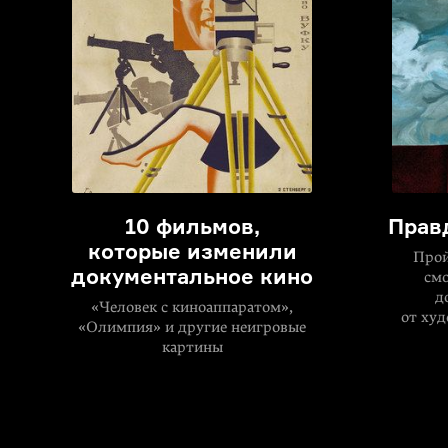
10 фильмов,
Прав
которые изменили
Прой
документальное кино
смо
д
«Человек с киноаппаратом»,
от ху
«Олимпия» и другие неигровые
картины