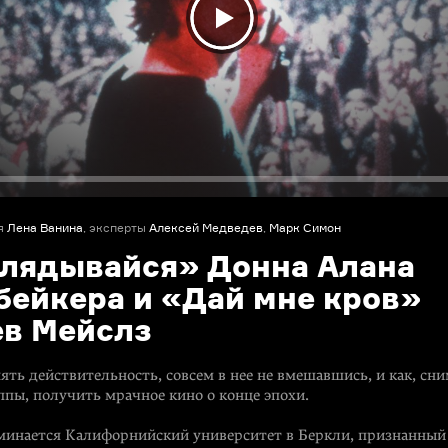
я
Лена Ванина
, эксперты
Алексей Медведев
,
Марк Симон
глядывайся» Донна Алана
бейкера и «Дай мне кров»
ев Мейслз
ять действительность, совсем в нее не вмешавшись, и как, сни
ппы, получить мрачное кино о конце эпохи.
минается Калифорнийский университет в Беркли, признанный