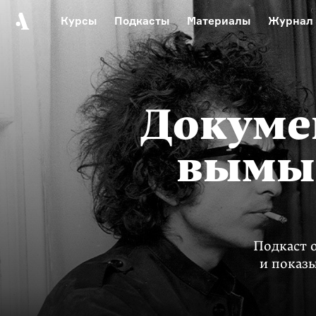
Курсы
Подкасты
Материалы
Журнал
Автор среди нас
Еврейски
Видеоистория русск
Русское 
Докуме
вымыс
Подкаст 
и показ