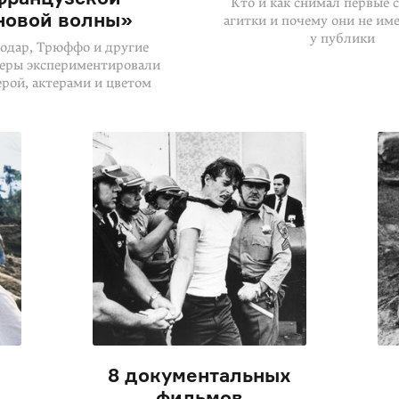
Кто и как снимал первые 
новой волны»
агитки и почему они не им
у публики
Годар, Трюффо и другие
еры экспериментировали
ерой, актерами и цветом
8 документальных
фильмов