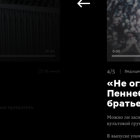
35:44
0:00
4/5
35 минут
Ведуща
«Не о
Пенне
брать
как превратить
Можно ли засн
культовой гру
В выпуске упо