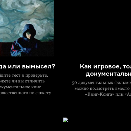
да или вымысел?
Как игровое, т
документаль
дите тест и проверьте,
жете ли вы отличить
50 документальных фильмо
окументальное кино
можно посмотреть вместо
дожественного по сюжету
«
Кинг-Конга
» или «А