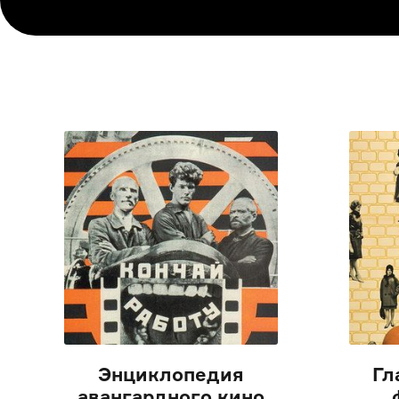
Энциклопедия
Гл
авангардного кино