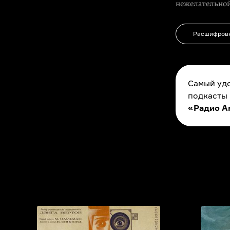
нежелательной
Расшифров
Самый удо
подкасты
«Радио A